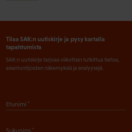
Tilaa SAK:n uutiskirje ja pysy kartalla
tapahtumista
SAK:n uutiskirje tarjoaa viikottain tutkittua tietoa,
asiantuntijoiden näkemyksiä ja analyysejä.
(
Etunimi
P
a
(
Sukunimi