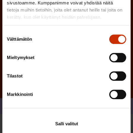
n
)
sivustoamme. Kumppanimme voivat yhdistää näitä
e
tietoja muihin tietoihin, joita olet antanut heille tai joita on
n
kerätty, kun olet käyttänyt heidän palvelujaan.
)
Suostumuksen
Välttämätön
valinta
Mieltymykset
Tilaa
Tilastot
Markkinointi
Jaa
Salli valitut
Sinua saattaa myös kiinnostaa