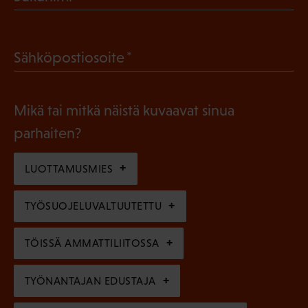
k
P
o
a
l
(
Sähköpostiosoite
k
l
P
o
i
a
l
Mikä tai mitkä näistä kuvaavat sinua
n
k
l
parhaiten?
e
o
i
n
l
LUOTTAMUSMIES
n
)
l
e
TYÖSUOJELUVALTUUTETTU
i
n
n
)
TÖISSÄ AMMATTILIITOSSA
e
n
TYÖNANTAJAN EDUSTAJA
)