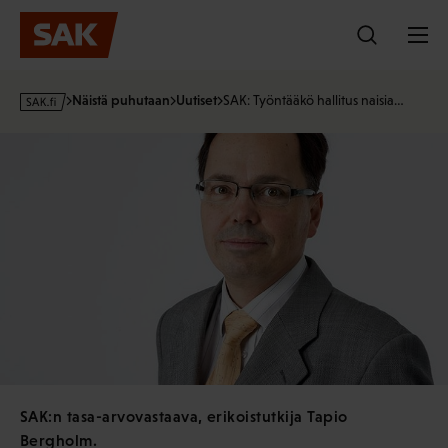
Hyppää
sisältöön
s
Näistä puhutaan
Uutiset
SAK: Työntääkö hallitus naisia…
a
k
·
f
i
SAK:n tasa-arvovastaava, erikoistutkija Tapio
Bergholm.