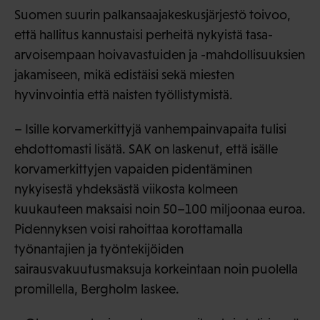
Suomen suurin palkansaajakeskusjärjestö toivoo,
että hallitus kannustaisi perheitä nykyistä tasa-
arvoisempaan hoivavastuiden ja -mahdollisuuksien
jakamiseen, mikä edistäisi sekä miesten
hyvinvointia että naisten työllistymistä.
– Isille korvamerkittyjä vanhempainvapaita tulisi
ehdottomasti lisätä. SAK on laskenut, että isälle
korvamerkittyjen vapaiden pidentäminen
nykyisestä yhdeksästä viikosta kolmeen
kuukauteen maksaisi noin 50–100 miljoonaa euroa.
Pidennyksen voisi rahoittaa korottamalla
työnantajien ja työntekijöiden
sairausvakuutusmaksuja korkeintaan noin puolella
promillella, Bergholm laskee.