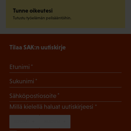
Tunne oikeutesi
Tutustu työelämän pelisääntöihin.
Tilaa SAK:n uutiskirje
(Pakollinen)
Etunimi
(Pakollinen)
Sukunimi
(Pakollinen)
Sähköpostiosoite
(Pakollinen)
Millä kielellä haluat uutiskirjeesi
SUOMI
RUOTSI