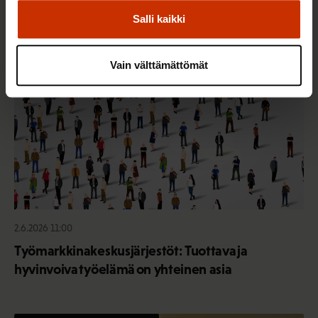
Salli kaikki
TERVE JA HYVÄ TYÖELÄMÄ
Vain välttämättömät
2.6.2026 11:00
Työmarkkinakeskusjärjestöt: Tuottava ja
hyvinvoiva työelämä on yhteinen asia