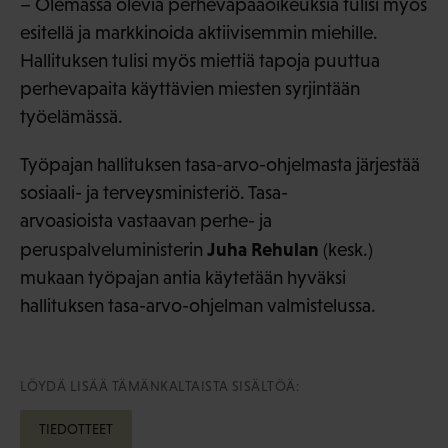
– Olemassa olevia perhevapaaoikeuksia tulisi myös
esitellä ja markkinoida aktiivisemmin miehille.
Hallituksen tulisi myös miettiä tapoja puuttua
perhevapaita käyttävien miesten syrjintään
työelämässä.
Työpajan hallituksen tasa-arvo-ohjelmasta järjestää
sosiaali- ja terveysministeriö. Tasa-
arvoasioista vastaavan perhe- ja
Juha Rehulan
peruspalveluministerin
(kesk.)
mukaan työpajan antia käytetään hyväksi
hallituksen tasa-arvo-ohjelman valmistelussa.
LÖYDÄ LISÄÄ TÄMÄNKALTAISTA SISÄLTÖÄ:
TIEDOTTEET