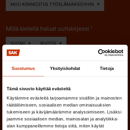
MUU KIINNOSTUS TYÖELÄMÄASIOIHIN
(
Millä kielellä haluat uutiskirjeesi
P
SUOMI
RUOTSI
a
k
o
(
Hyväksyn tietojeni tallentamisen ja käsittelyn
Suostumus
Yksityiskohdat
Tietoja
P
l
SAK:n viestintärekisterin
mukaisesti *
a
l
Tämä sivusto käyttää evästeitä
k
i
Käytämme evästeitä tarjoamamme sisällön ja mainosten
o
n
räätälöimiseen, sosiaalisen median ominaisuuksien
l
tukemiseen ja kävijämäärämme analysoimiseen. Lisäksi
e
l
jaamme sosiaalisen median, mainosalan ja analytiikka-
i
n
alan kumppaneillemme tietoja siitä, miten käytät