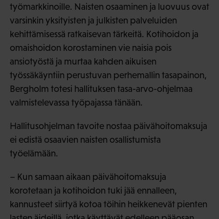
työmarkkinoille. Naisten osaaminen ja luovuus ovat
varsinkin yksityisten ja julkisten palveluiden
kehittämisessä ratkaisevan tärkeitä. Kotihoidon ja
omaishoidon korostaminen vie naisia pois
ansiotyöstä ja murtaa kahden aikuisen
työssäkäyntiin perustuvan perhemallin tasapainon,
Bergholm totesi hallituksen tasa-arvo-ohjelmaa
valmistelevassa työpajassa tänään.
Hallitusohjelman tavoite nostaa päivähoitomaksuja
ei edistä osaavien naisten osallistumista
työelämään.
– Kun samaan aikaan päivähoitomaksuja
korotetaan ja kotihoidon tuki jää ennalleen,
kannusteet siirtyä kotoa töihin heikkenevät pienten
lasten äideillä, jotka käyttävät edelleen pääosan