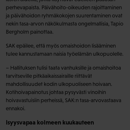
perhevapaista. Päivähoito-oikeuden rajoittaminen
ja päivähoidon ryhmäkokojen suurentaminen ovat
nekin tasa-arvon näkökulmasta ongelmallisia, Tapio
Bergholm painottaa.
SAK epäilee, että myös omaishoidon lisääminen
tulee kannustamaan naisia työelämän ulkopuolelle.
– Hallituksen tulisi taata vanhuksille ja omaishoitoa
tarvitseville pitkäaikaissairaille riittävät
mahdollisuudet kodin ulkopuoliseen hoivaan.
Kotihoivapainotus johtaa pysyvästi vinoihin
hoivavastuisiin perheissä, SAK:n tasa-arvovastaava
ennakoi.
Isyysvapaa kolmeen kuukauteen