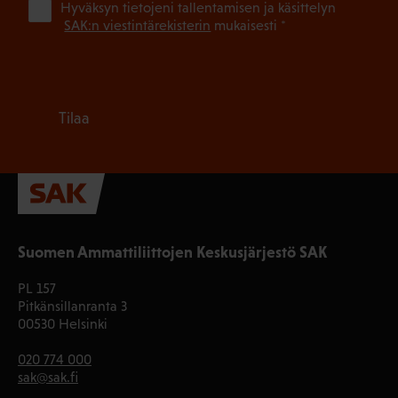
(Pa
Hyväksyn tietojeni tallentamisen ja käsittelyn
SAK:n viestintärekisterin
mukaisesti *
Tilaa
Suomen Ammattiliittojen Keskusjärjestö SAK
PL 157
Pitkänsillanranta 3
00530 Helsinki
020 774 000
sak@sak.fi