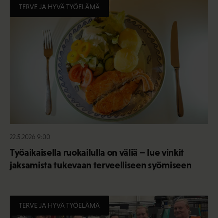
TERVE JA HYVÄ TYÖELÄMÄ
22.5.2026 9:00
Työaikaisella ruokailulla on väliä – lue vinkit
jaksamista tukevaan terveelliseen syömiseen
TERVE JA HYVÄ TYÖELÄMÄ