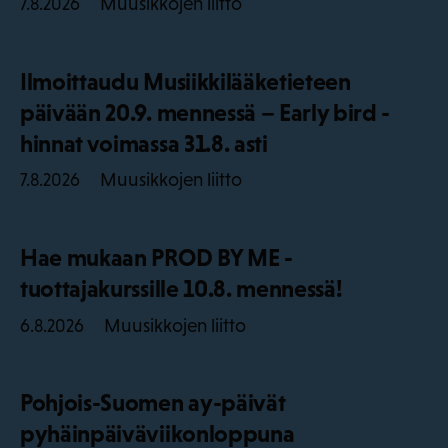
Muusikkojen liitto
7.8.2026
Ilmoittaudu Musiikkilääketieteen
päivään 20.9. mennessä – Early bird -
hinnat voimassa 31.8. asti
Muusikkojen liitto
7.8.2026
Hae mukaan PROD BY ME -
tuottajakurssille 10.8. mennessä!
Muusikkojen liitto
6.8.2026
Pohjois-Suomen ay-päivät
pyhäinpäiväviikonloppuna