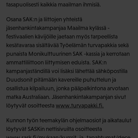
tasapuolisesti kaikkia maailman ihmisiä.
Osana SAK:n ja liittojen yhteistä
jäsenhankintakampanjaa Maailma kylässä -
festivaalien kävijöille jaetaan myös tarpeellista
kesätavaraa sisältävää Työelämän turvapakkia sekä
punaista Monikulttuurinen SAK -kassia ja kerrotaan
ammattiliittoon liittymisen eduista. SAK:n
kampanjaständillä voi lisäksi lähettää sähköpostilla
Duudsonit pitämään kavereille puhuttelun ja
osallistua kilpailuun, jonka pääpalkintona arvotaan
matka Australiaan. Jäsenhankintakampanjan sivut
löytyvät osoitteesta
www.turvapakki.fi.
Kunnon työn teemakylän ohjelmaosiot ja aikataulut
löytyvät SASKin nettisivuilta osoitteesta
www.sask.fi/mukaan/kurssit_ja_tapahtumat/dece