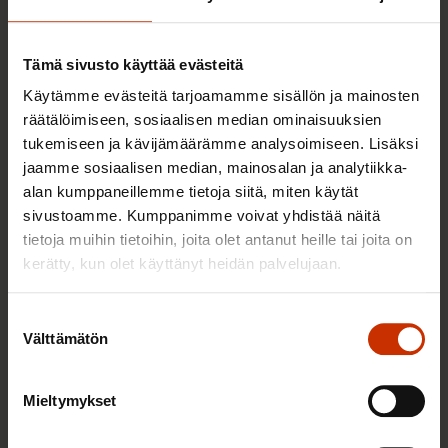
Sinua saattaa myös kiinnostaa
Tämä sivusto käyttää evästeitä
TERVE JA HYVÄ TYÖELÄMÄ
Käytämme evästeitä tarjoamamme sisällön ja mainosten
räätälöimiseen, sosiaalisen median ominaisuuksien
tukemiseen ja kävijämäärämme analysoimiseen. Lisäksi
jaamme sosiaalisen median, mainosalan ja analytiikka-
alan kumppaneillemme tietoja siitä, miten käytät
sivustoamme. Kumppanimme voivat yhdistää näitä
tietoja muihin tietoihin, joita olet antanut heille tai joita on
kerätty, kun olet käyttänyt heidän palvelujaan.
Suostumuksen
Välttämätön
valinta
2.6.2026 11:00
Työmarkkinakeskusjärjestöt: Tuottava ja
Mieltymykset
hyvinvoiva työelämä on yhteinen asia