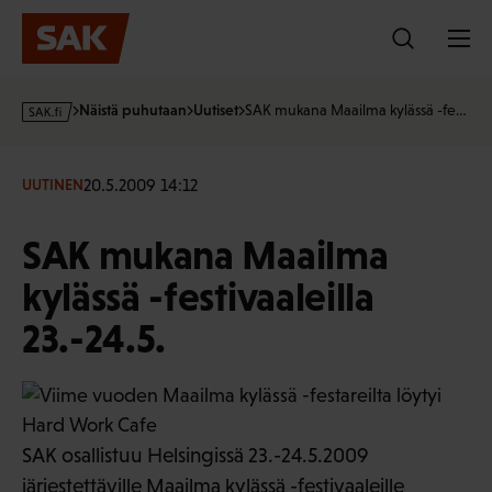
Hyppää
sisältöön
s
Näistä puhutaan
Uutiset
SAK mukana Maailma kylässä -fe…
a
k
·
20.5.2009 14:12
UUTINEN
f
i
SAK mukana Maailma
kylässä -festivaaleilla
23.-24.5.
SAK osallistuu Helsingissä 23.-24.5.2009
järjestettäville Maailma kylässä -festivaaleille