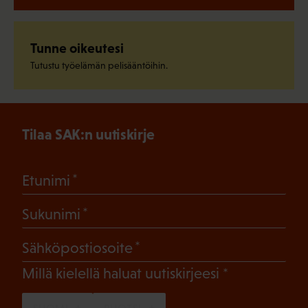
Tunne oikeutesi
Tutustu työelämän pelisääntöihin.
Tilaa SAK:n uutiskirje
(Pakollinen)
Etunimi
(Pakollinen)
Sukunimi
(Pakollinen)
Sähköpostiosoite
(Pakollinen)
Millä kielellä haluat uutiskirjeesi