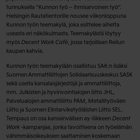
tunnuksella ”Kunnon työ – ihmisarvoinen työ”.
Helsingin Rautatientorille nousee viikonloppuna
Kunnon työn teemakylä, joka esittelee aihetta
useasta eri näkökulmasta. Teemakylästä löytyy
myös
Decent Work Café
, jossa tarjoillaan Reilun
kaupan kahvia.
Kunnon työn teemakylään osallistuu SAK:n lisäksi
Suomen Ammattiliittojen Solidaarisuuskeskus SASK
sekä useita kansalaisjärjestöjä ja ammattiliittoja,
mm. Julkisten ja hyvinvointialojen liitto JHL,
Palvelualojen ammattiliitto PAM, Metallityöväen
Liitto ja Suomen Elintarviketyöläisten Liitto SEL.
Tempaus on osa kansainvälisen ay-liikkeen
Decent
Work
-kampanjaa, jonka tavoitteena on työelämän
vähimmäisoikeuksien saattaminen koskemaan