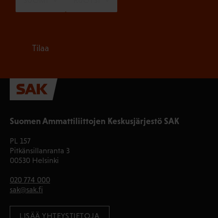
SUOMI
RUOTSI
Tilaa
Suomen Ammattiliittojen Keskusjärjestö SAK
PL 157
Pitkänsillanranta 3
00530 Helsinki
020 774 000
sak@sak.fi
LISÄÄ YHTEYSTIETOJA