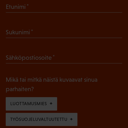
(
Etunimi
P
a
(
Sukunimi
k
P
o
a
l
(
Sähköpostiosoite
k
l
P
o
i
a
l
Mikä tai mitkä näistä kuvaavat sinua
n
k
l
parhaiten?
e
o
i
n
l
LUOTTAMUSMIES
n
)
l
e
TYÖSUOJELUVALTUUTETTU
i
n