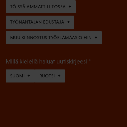
n
)
TÖISSÄ AMMATTILIITOSSA
e
n
TYÖNANTAJAN EDUSTAJA
)
MUU KIINNOSTUS TYÖELÄMÄASIOIHIN
(
Millä kielellä haluat uutiskirjeesi
P
SUOMI
RUOTSI
a
k
o
l
l
i