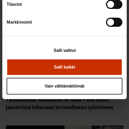
Tilastot
TERVE JA HYVÄ TYÖELÄMÄ
Markkinointi
Salli valitut
Salli kaikki
Vain välttämättömät
22.5.2026 9:00
Työaikaisella ruokailulla on väliä – lue vinkit
jaksamista tukevaan terveelliseen syömiseen