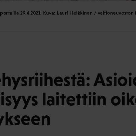
portailla 29.4.2021. Kuva: Lauri Heikkinen / valtioneuvoston
hysriihestä: Asio
lisyys laitettiin o
tykseen