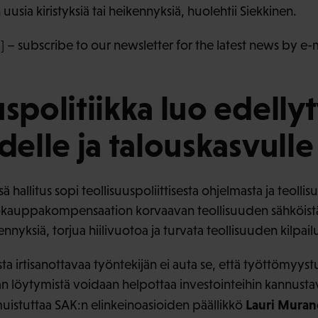
n uusia kiristyksiä tai heikennyksiä, huolehtii Siekkinen.
 – subscribe to our newsletter for the latest news by e-
uspolitiikka luo edelly
delle ja talouskasvulle
 hallitus sopi teollisuuspoliittisesta ohjelmasta ja teoll
ökauppakompensaation korvaavan teollisuuden sähköistä
nyksiä, torjua hiilivuotoa ja turvata teollisuuden kilpai
sta irtisanottavaa työntekijän ei auta se, että työttömyyst
n löytymistä voidaan helpottaa investointeihin kannustav
Lauri Muran
 muistuttaa SAK:n elinkeinoasioiden päällikkö