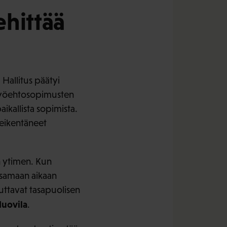
ehittää
Hallitus päätyi
n työehtosopimusten
ikallista sopimista.
heikentäneet
n ytimen. Kun
 samaan aikaan
uttavat tasapuolisen
Huovila
.