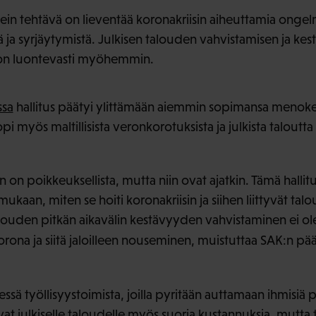
ein tehtävä on lieventää koronakriisin aiheuttamia ongelm
ä ja syrjäytymistä. Julkisen talouden vahvistamisen ja ke
on luontevasti myöhemmin.
ssa
hallitus päätyi ylittämään aiemmin sopimansa menoke
i myös maltillisista veronkorotuksista ja julkista taloutta
 on poikkeuksellista, mutta niin ovat ajatkin. Tämä halli
kaan, miten se hoiti koronakriisin ja siihen liittyvät taloud
louden pitkän aikavälin kestävyyden vahvistaminen ei ol
 korona ja siitä jaloilleen nouseminen, muistuttaa SAK:n 
hessä työllisyystoimista, joilla pyritään auttamaan ihmisiä
vat julkiselle taloudelle myös suoria kustannuksia, mutta