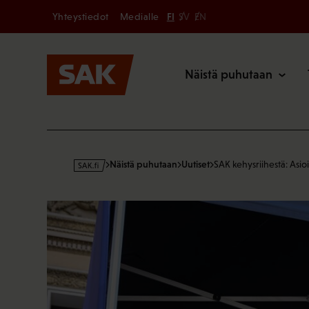
Secondary
Hyppää
Yhteystiedot
Medialle
FI
SV
EN
sisältöön
Päävalikk
Näistä puhutaan
s
Näistä puhutaan
Uutiset
SAK kehysriihestä: Asio
a
k
·
f
i