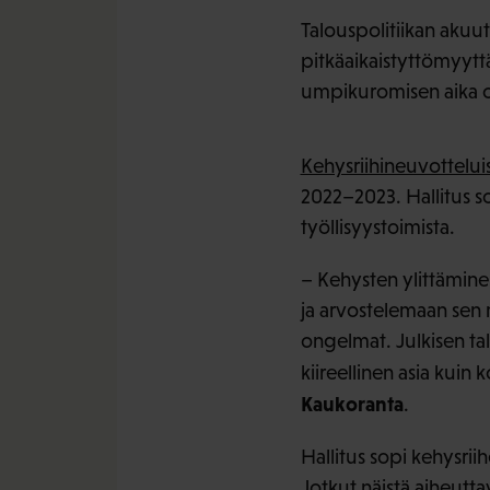
Talouspolitiikan akuut
pitkäaikaistyttömyytt
umpikuromisen aika 
Kehysriihineuvottelui
2022–2023. Hallitus sop
työllisyystoimista.
– Kehysten ylittäminen
ja arvostelemaan sen mu
ongelmat. Julkisen ta
kiireellinen asia kuin
Kaukoranta
.
Hallitus sopi kehysrii
Jotkut näistä aiheutta