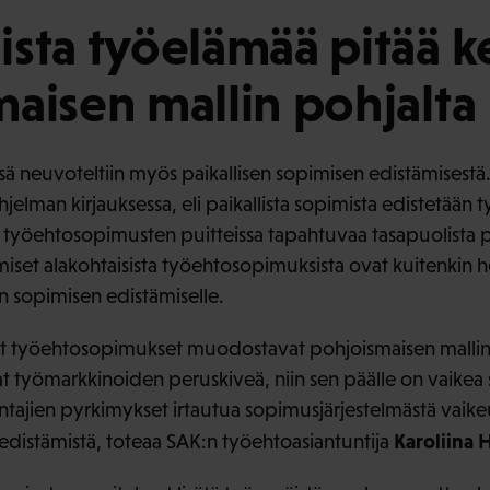
sta työelämää pitää k
aisen mallin pohjalta
ä neuvoteltiin myös paikallisen sopimisen edistämisestä. 
hjelman kirjauksessa, eli paikallista sopimista edistetää
 työehtosopimusten puitteissa tapahtuvaa tasapuolista pa
miset alakohtaisista työehtosopimuksista ovat kuitenkin 
en sopimisen edistämiselle.
set työehtosopimukset muodostavat pohjoismaisen malli
at työmarkkinoiden peruskiveä, niin sen päälle on vaikea
ntajien pyrkimykset irtautua sopimusjärjestelmästä vaike
Karoliina 
 edistämistä, toteaa SAK:n työehtoasiantuntija