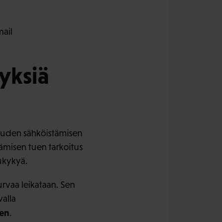
mail
tyksiä
isuuden sähköistämisen
misen tuen tarkoitus
lukykyä.
urvaa leikataan. Sen
alla
en
.