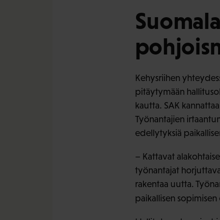
Suomalai
pohjoism
Kehysriihen yhteydess
pitäytymään hallituso
kautta. SAK kannattaa
Työnantajien irtaantu
edellytyksiä paikallis
– Kattavat alakohtai
työnantajat horjuttav
rakentaa uutta. Työna
paikallisen sopimisen