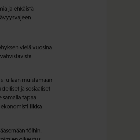
ia ja ehkäistä
stävyysvajeen
hyksen vielä vuosina
 vahvistavista
tus tullaan muistamaan
elliset ja sosiaaliset
e samalla tapaa
Ilkka
pääekonomisti
 pääsemään töihin.
 toimien oikeutus