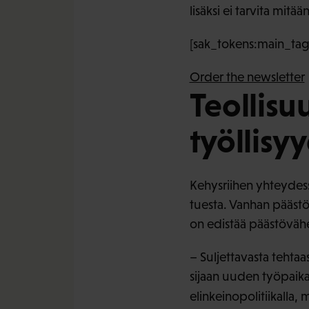
lisäksi ei tarvita mitää
[sak_tokens:main_tag]
Order the newsletter
Teollisu
työllisyy
Kehysriihen yhteydessä
tuesta. Vanhan pääst
on edistää päästövähen
– Suljettavasta tehtaa
sijaan uuden työpaika
elinkeinopolitiikalla,