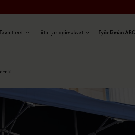
o
Tavoitteet
Liitot ja sopimukset
Työelämän ABC
iden ki…