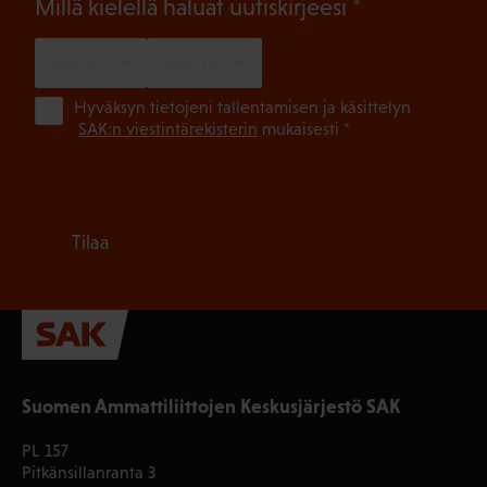
(Pakollinen)
Millä kielellä haluat uutiskirjeesi
SUOMI
RUOTSI
(Pa
Hyväksyn tietojeni tallentamisen ja käsittelyn
SAK:n viestintärekisterin
mukaisesti *
Tilaa
Suomen Ammattiliittojen Keskusjärjestö SAK
PL 157
Pitkänsillanranta 3