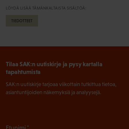
LÖYDÄ LISÄÄ TÄMÄNKALTAISTA SISÄLTÖÄ:
TIEDOTTEET
Tilaa SAK:n uutiskirje ja pysy kartalla
tapahtumista
SAK:n uutiskirje tarjoaa viikottain tutkittua tietoa,
asiantuntijoiden näkemyksiä ja analyysejä.
(
Etunimi