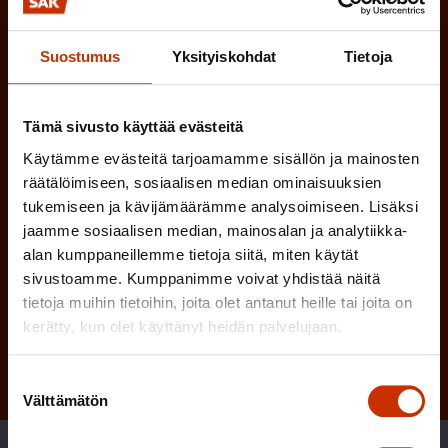
n
l
e
l
Suostumus
Yksityiskohdat
Tietoja
i
n
n
)
e
Tämä sivusto käyttää evästeitä
n
Käytämme evästeitä tarjoamamme sisällön ja mainosten
)
räätälöimiseen, sosiaalisen median ominaisuuksien
tukemiseen ja kävijämäärämme analysoimiseen. Lisäksi
jaamme sosiaalisen median, mainosalan ja analytiikka-
alan kumppaneillemme tietoja siitä, miten käytät
sivustoamme. Kumppanimme voivat yhdistää näitä
Tilaa
tietoja muihin tietoihin, joita olet antanut heille tai joita on
kerätty, kun olet käyttänyt heidän palvelujaan.
Suostumuksen
Välttämätön
valinta
Jaa