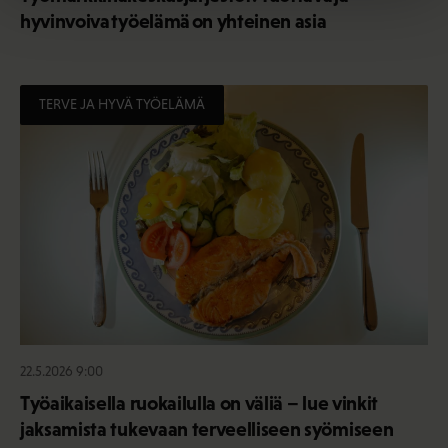
hyvinvoiva työelämä on yhteinen asia
TERVE JA HYVÄ TYÖELÄMÄ
22.5.2026 9:00
Työaikaisella ruokailulla on väliä – lue vinkit
jaksamista tukevaan terveelliseen syömiseen