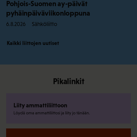
Pohjois-Suomen ay-päivät
pyhäinpäiväviikonloppuna
Sähköliitto
6.8.2026
Kaikki liittojen uutiset
Pikalinkit
Liity ammattiliittoon
Löydä oma ammattiliittosi ja liity jo tänään.