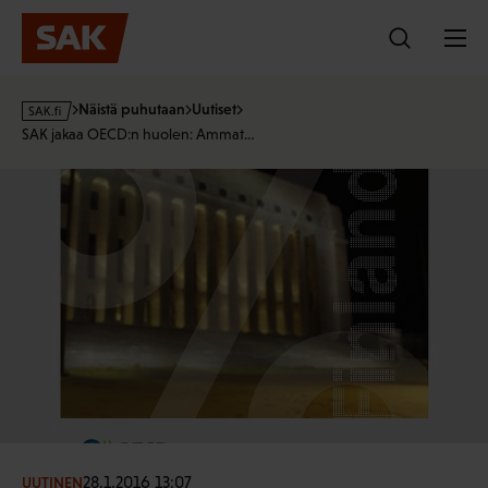
Hyppää
sisältöön
s
Näistä puhutaan
Uutiset
a
SAK jakaa OECD:n huolen: Ammat…
k
·
f
i
28.1.2016 13:07
UUTINEN