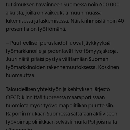
tutkimuksen havainneen Suomessa noin 600 000
aikuista, joilla on vaikeuksia muun muassa
lukemisessa ja laskemisessa. Näistä ihmisistä noin 40
prosenttia on työttömänä.
– Puutteelliset perustaidot luovat jäykkyyksiä
työmarkkinoille ja pidentävät työttömyysjaksoja.
Juuri näitä pitäisi pystyä välttämään Suomen
työmarkkinoiden rakennemuutoksessa, Koskinen
huomauttaa.
Taloudellisen yhteistyön ja kehityksen järjestö
OECD kiinnittää tuoreessa maaraportissaan
huomiota myös työvoimapolitiikan puutteisiin.
Raportin mukaan Suomessa satsataan aktiiviseen
työvoimapolitiikkaan selvästi muita Pohjoismaita
vähemmän.