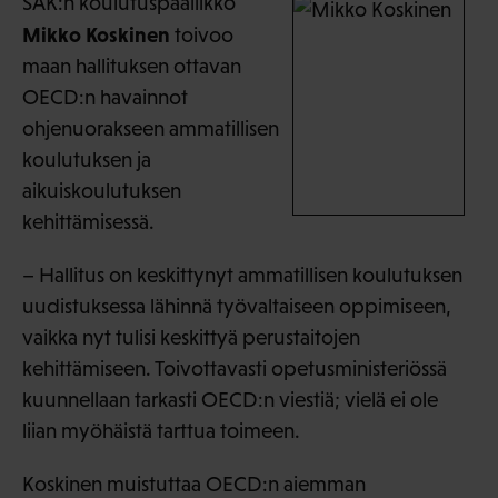
SAK:n koulutuspäällikkö
Mikko Koskinen
toivoo
maan hallituksen ottavan
OECD:n havainnot
ohjenuorakseen ammatillisen
koulutuksen ja
aikuiskoulutuksen
kehittämisessä.
– Hallitus on keskittynyt ammatillisen koulutuksen
uudistuksessa lähinnä työvaltaiseen oppimiseen,
vaikka nyt tulisi keskittyä perustaitojen
kehittämiseen. Toivottavasti opetusministeriössä
kuunnellaan tarkasti OECD:n viestiä; vielä ei ole
liian myöhäistä tarttua toimeen.
Koskinen muistuttaa OECD:n aiemman