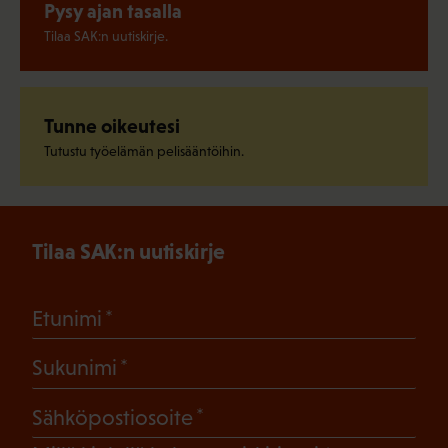
Pysy ajan tasalla
Tilaa SAK:n uutiskirje.
Tunne oikeutesi
Tutustu työelämän pelisääntöihin.
Tilaa SAK:n uutiskirje
(Pakollinen)
Etunimi
(Pakollinen)
Sukunimi
(Pakollinen)
Sähköpostiosoite