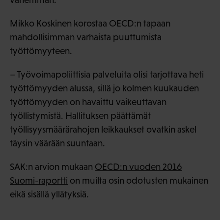
Mikko Koskinen korostaa OECD:n tapaan
mahdollisimman varhaista puuttumista
työttömyyteen.
– Työvoimapoliittisia palveluita olisi tarjottava heti
työttömyyden alussa, sillä jo kolmen kuukauden
työttömyyden on havaittu vaikeuttavan
työllistymistä. Hallituksen päättämät
työllisyysmäärärahojen leikkaukset ovatkin askel
täysin väärään suuntaan.
SAK:n arvion mukaan
OECD:n vuoden 2016
Suomi-raportti
on muilta osin odotusten mukainen
eikä sisällä yllätyksiä.