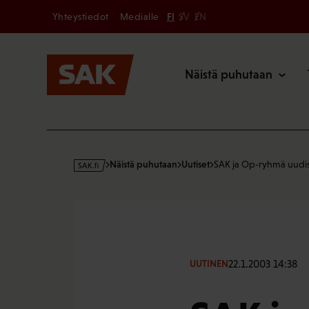
Secondary
Hyppää
Yhteystiedot
Medialle
FI
SV
EN
sisältöön
Päävalikk
Näistä puhutaan
s
Näistä puhutaan
Uutiset
SAK ja Op-ryhmä uudis
a
k
·
f
i
22.1.2003 14:38
UUTINEN