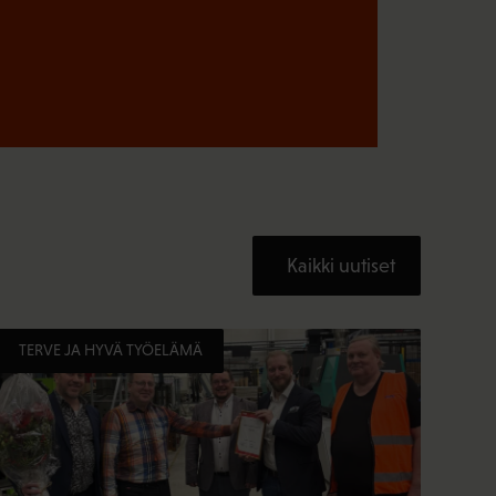
Kaikki uutiset
TERVE JA HYVÄ TYÖELÄMÄ