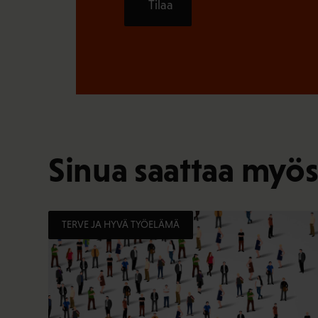
Tilaa
Sinua saattaa myös
TERVE JA HYVÄ TYÖELÄMÄ