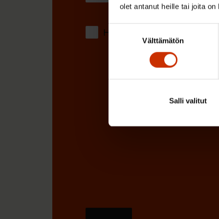
olet antanut heille tai joita o
)
Suostumuksen
Hyväksyn tietojeni tallentamis
Välttämätön
valinta
Salli valitut