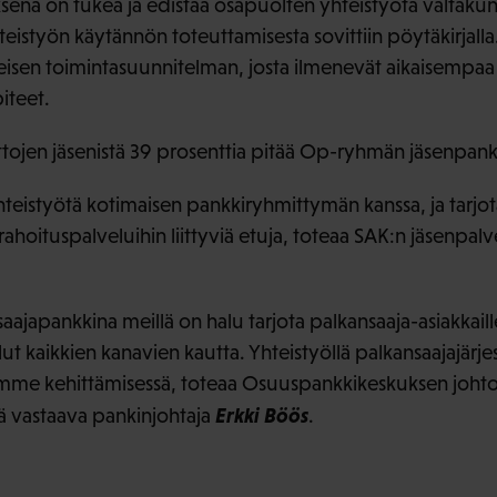
ena on tukea ja edistää osapuolten yhteistyötä valtakunna
Yhteistyön käytännön toteuttamisesta sovittiin pöytäkirjalla
hteisen toimintasuunnitelman, josta ilmenevät aikaisempa
iteet.
ittojen jäsenistä 39 prosenttia pitää Op-ryhmän jäsenpan
teistyötä kotimaisen pankkiryhmittymän kanssa, ja tarjota
 rahoituspalveluihin liittyviä etuja, toteaa SAK:n jäsenpal
ajapankkina meillä on halu tarjota palkansaaja-asiakkai
lut kaikkien kanavien kautta. Yhteistyöllä palkansaajajärj
jemme kehittämisessä, toteaa Osuuspankkikeskuksen joht
Erkki Böös
ä vastaava pankinjohtaja
.