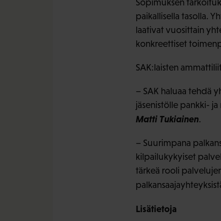
Sopimuksen tarkoituks
paikallisella tasolla. 
laativat vuosittain y
konkreettiset toimenp
SAK:laisten ammattili
– SAK haluaa tehdä yh
jäsenistölle pankki- ja
Matti Tukiainen
.
– Suurimpana palkansa
kilpailukykyiset palve
tärkeä rooli palvelu
palkansaajayhteyksist
Lisätietoja