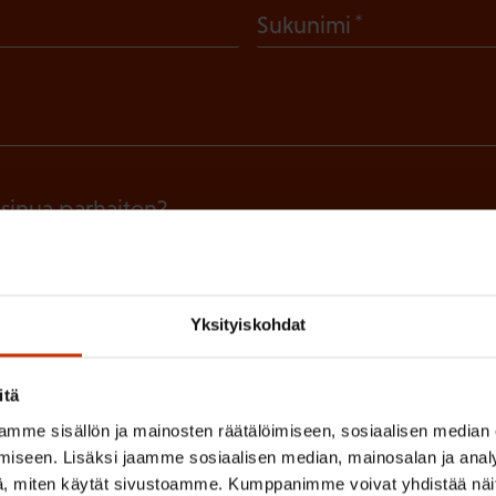
(
Sukunimi
P
a
k
o
l
 sinua parhaiten?
l
LUVALTUUTETTU
TÖISSÄ AMMATTILIITOSSA
TY
i
n
Yksityiskohdat
IHIN
e
n
itä
(
si
)
mme sisällön ja mainosten räätälöimiseen, sosiaalisen median
P
iseen. Lisäksi jaamme sosiaalisen median, mainosalan ja analy
, miten käytät sivustoamme. Kumppanimme voivat yhdistää näitä t
a