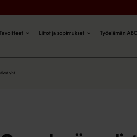
o
Tavoitteet
Liitot ja sopimukset
Työelämän ABC
tivat yht…