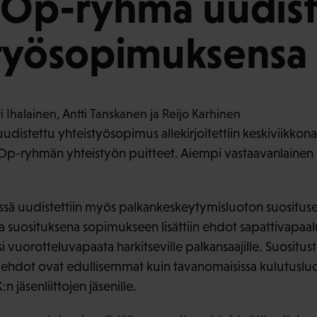
 Op-ryhmä uudist
styösopimuksensa
distettu yhteistyösopimus allekirjoitettiin keskiviikkon
a Op-ryhmän yhteistyön puitteet. Aiempi vastaavanlaine
sä uudistettiin myös palkankeskeytymisluoton suositu
a suosituksena sopimukseen lisättiin ehdot sapattivapaal
i vuorotteluvapaata harkitseville palkansaajille. Suositu
ehdot ovat edullisemmat kuin tavanomaisissa kulutusluo
:n jäsenliittojen jäsenille.