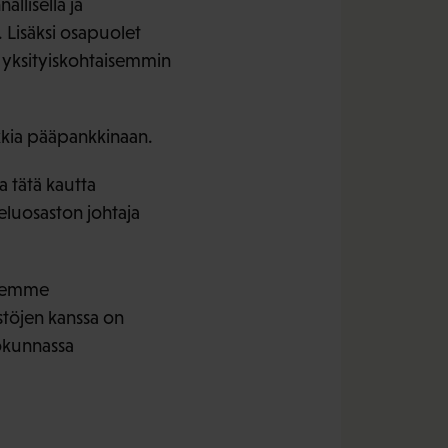
llisella ja
. Lisäksi osapuolet
a yksityiskohtaisemmin
kkia pääpankkinaan.
 tätä kautta
veluosaston johtaja
llemme
estöjen kanssa on
okunnassa