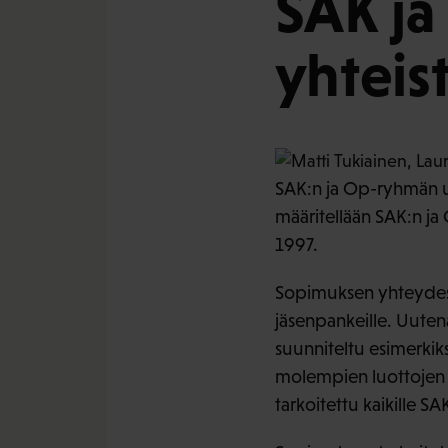
SAK ja
yhtei
SAK:n ja Op-ryhmän uu
määritellään SAK:n j
1997.
Sopimuksen yhteydes
jäsenpankeille. Uuten
suunniteltu esimerkiks
molempien luottojen 
tarkoitettu kaikille SAK