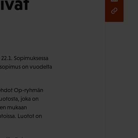
ivat
a 22.1. Sopimuksessa
n sopimus on vuodelta
sehdot Op-ryhmän
uotosta, joka on
sten mukaan
toissa. Luotot on