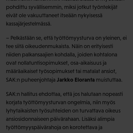
pohdittu syvällisemmin, miksi jotkut työntekijät
eivät ole vakuuttaneet itseään nykyisessä
kassajärjestelmässä.
– Pelkästään se, että työttömyysturva on yleinen, ei
tee siitä oikeudenmukaista. Näin on erityisesti
niiden palkansaajien kohdalla, joiden kohtalona
ovat nollatuntisopimukset, osa-aikaisuus ja
määräaikaiset työsopimukset tai matalat ansiot,
Jarkko Eloranta
SAK:n puheenjohtaja
muistuttaa.
SAK:n hallitus ehdottaa, että jos halutaan nopeasti
korjata työttömyysturvan ongelmia, niin myös
lyhytaikaisten työsuhteiden on turvattava oikeus
ansiosidonnaiseen päivärahaan. Lisäksi alimpia
työttömyyspäivärahoja on korotettava ja