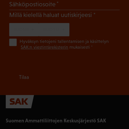
(Pakollinen)
Sähköpostiosoite
(Pakollinen)
Millä kielellä haluat uutiskirjeesi
SUOMI
RUOTSI
(Pa
Hyväksyn tietojeni tallentamisen ja käsittelyn
SAK:n viestintärekisterin
mukaisesti *
Tilaa
Suomen Ammattiliittojen Keskusjärjestö SAK