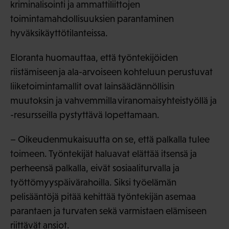
kriminalisointi ja ammattiliittojen
toimintamahdollisuuksien parantaminen
hyväksikäyttötilanteissa.
Eloranta huomauttaa, että työntekijöiden
riistämiseen ja ala-arvoiseen kohteluun perustuvat
liiketoimintamallit ovat lainsäädännöllisin
muutoksin ja vahvemmilla viranomaisyhteistyöllä ja
-resursseilla pystyttävä lopettamaan.
– Oikeudenmukaisuutta on se, että palkalla tulee
toimeen. Työntekijät haluavat elättää itsensä ja
perheensä palkalla, eivät sosiaaliturvalla ja
työttömyyspäivärahoilla. Siksi työelämän
pelisääntöjä pitää kehittää työntekijän asemaa
parantaen ja turvaten sekä varmistaen elämiseen
riittävät ansiot.