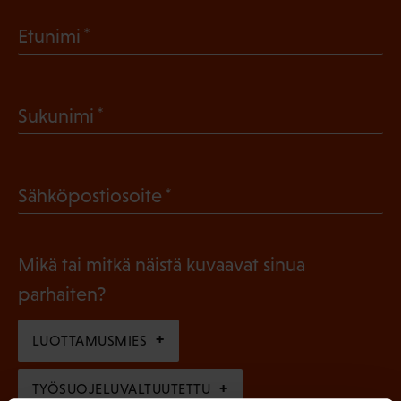
(
Etunimi
P
a
(
Sukunimi
k
P
o
a
l
(
Sähköpostiosoite
k
l
P
o
i
a
l
Mikä tai mitkä näistä kuvaavat sinua
n
k
l
parhaiten?
e
o
i
n
l
LUOTTAMUSMIES
n
)
l
e
TYÖSUOJELUVALTUUTETTU
i