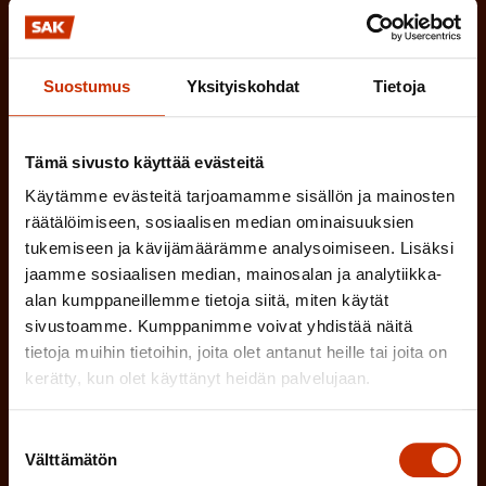
n
n
)
TÖISSÄ AMMATTILIITOSSA
e
Suostumus
Yksityiskohdat
Tietoja
n
TYÖNANTAJAN EDUSTAJA
)
Tämä sivusto käyttää evästeitä
MUU KIINNOSTUS TYÖELÄMÄASIOIHIN
Käytämme evästeitä tarjoamamme sisällön ja mainosten
räätälöimiseen, sosiaalisen median ominaisuuksien
(
tukemiseen ja kävijämäärämme analysoimiseen. Lisäksi
Millä kielellä haluat uutiskirjeesi
jaamme sosiaalisen median, mainosalan ja analytiikka-
P
alan kumppaneillemme tietoja siitä, miten käytät
SUOMI
RUOTSI
a
sivustoamme. Kumppanimme voivat yhdistää näitä
tietoja muihin tietoihin, joita olet antanut heille tai joita on
k
kerätty, kun olet käyttänyt heidän palvelujaan.
o
(
Hyväksyn tietojeni tallentamisen ja käsittelyn
P
l
SAK:n viestintärekisterin
mukaisesti *
Suostumuksen
a
Välttämätön
l
valinta