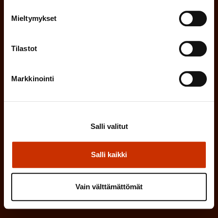
k
i
o
Mieltymykset
n
l
e
l
Tilastot
i
n
n
)
e
Markkinointi
n
)
Salli valitut
Salli kaikki
Tilaa
Vain välttämättömät