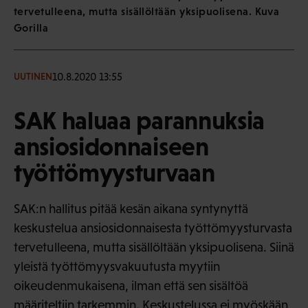
tervetulleena, mutta sisällöltään yksipuolisena. Kuva
Gorilla
10.8.2020 13:55
UUTINEN
SAK haluaa parannuksia
ansiosidonnaiseen
työttömyysturvaan
SAK:n hallitus pitää kesän aikana syntynyttä
keskustelua ansiosidonnaisesta työttömyysturvasta
tervetulleena, mutta sisällöltään yksipuolisena. Siinä
yleistä työttömyysvakuutusta myytiin
oikeudenmukaisena, ilman että sen sisältöä
määriteltiin tarkemmin. Keskustelussa ei myöskään