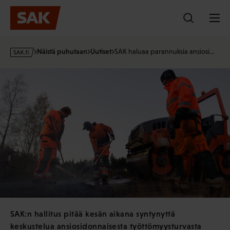
Hyppää
sisältöön
s
Näistä puhutaan
Uutiset
SAK haluaa parannuksia ansiosi…
a
k
·
f
i
SAK:n hallitus pitää kesän aikana syntynyttä
keskustelua ansiosidonnaisesta työttömyysturvasta