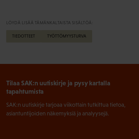
LÖYDÄ LISÄÄ TÄMÄNKALTAISTA SISÄLTÖÄ:
TIEDOTTEET
TYÖTTÖMYYSTURVA
Tilaa SAK:n uutiskirje ja pysy kartalla
tapahtumista
SAK:n uutiskirje tarjoaa viikottain tutkittua tietoa,
asiantuntijoiden näkemyksiä ja analyysejä.