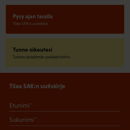
Pysy ajan tasalla
Tilaa SAK:n uutiskirje.
Tunne oikeutesi
Tutustu työelämän pelisääntöihin.
Tilaa SAK:n uutiskirje
(Pakollinen)
Etunimi
(Pakollinen)
Sukunimi