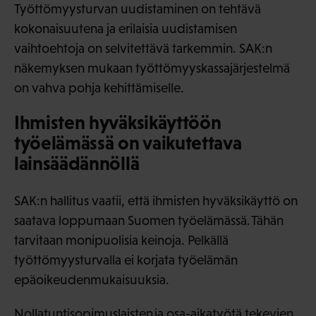
Työttömyysturvan uudistaminen on tehtävä
kokonaisuutena ja erilaisia uudistamisen
vaihtoehtoja on selvitettävä tarkemmin. SAK:n
näkemyksen mukaan työttömyyskassajärjestelmä
on vahva pohja kehittämiselle.
Ihmisten hyväksikäyttöön
työelämässä on vaikutettava
lainsäädännöllä
SAK:n hallitus vaatii, että ihmisten hyväksikäyttö on
saatava loppumaan Suomen työelämässä. Tähän
tarvitaan monipuolisia keinoja. Pelkällä
työttömyysturvalla ei korjata työelämän
epäoikeudenmukaisuuksia.
Nollatuntisopimuslaisten ja osa-aikatyötä tekevien