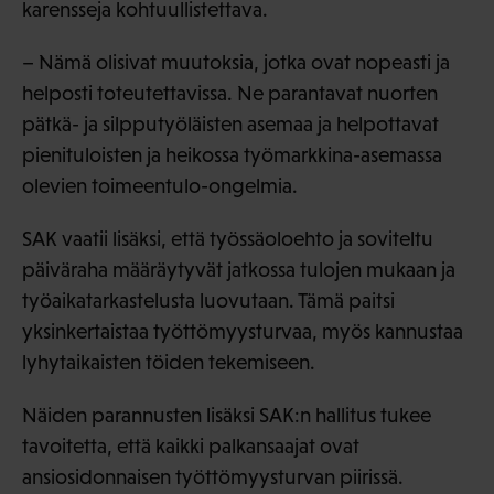
karensseja kohtuullistettava.
– Nämä olisivat muutoksia, jotka ovat nopeasti ja
helposti toteutettavissa. Ne parantavat nuorten
pätkä- ja silpputyöläisten asemaa ja helpottavat
pienituloisten ja heikossa työmarkkina-asemassa
olevien toimeentulo-ongelmia.
SAK vaatii lisäksi, että työssäoloehto ja soviteltu
päiväraha määräytyvät jatkossa tulojen mukaan ja
työaikatarkastelusta luovutaan. Tämä paitsi
yksinkertaistaa työttömyysturvaa, myös kannustaa
lyhytaikaisten töiden tekemiseen.
Näiden parannusten lisäksi SAK:n hallitus tukee
tavoitetta, että kaikki palkansaajat ovat
ansiosidonnaisen työttömyysturvan piirissä.