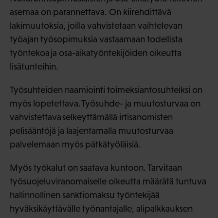
asemaa on parannettava. On kiirehdittävä
lakimuutoksia, joilla vahvistetaan vaihtelevan
työajan työsopimuksia vastaamaan todellista
työntekoa ja osa-aikatyöntekijöiden oikeutta
lisätunteihin.
Työsuhteiden naamiointi toimeksiantosuhteiksi on
myös lopetettava. Työsuhde- ja muutosturvaa on
vahvistettava selkeyttämällä irtisanomisten
pelisääntöjä ja laajentamalla muutosturvaa
palvelemaan myös pätkätyöläisiä.
Myös työkalut on saatava kuntoon. Tarvitaan
työsuojeluviranomaiselle oikeutta määrätä tuntuva
hallinnollinen sanktiomaksu työntekijää
hyväksikäyttävälle työnantajalle, alipalkkauksen