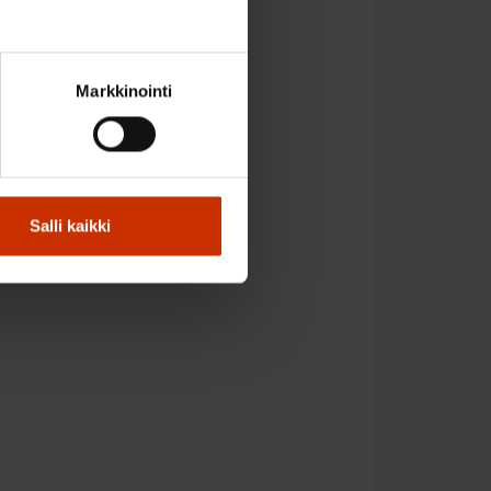
n yksipuolisesti
Markkinointi
eissä. Niitä on
Lauri Lyly
htaja
sanoo.
Salli kaikki