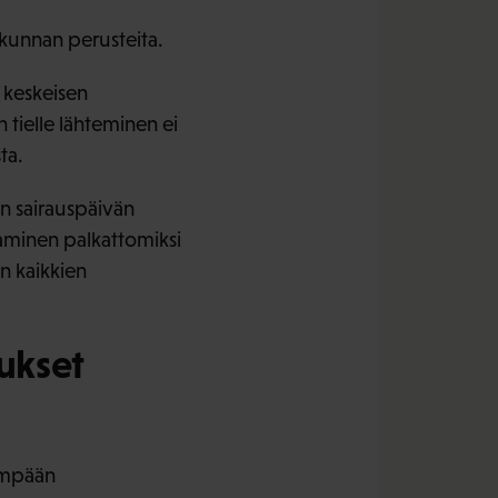
kunnan perusteita.
 keskeisen
n tielle lähteminen ei
ta.
n sairauspäivän
aminen palkattomiksi
n kaikkien
ukset
ämpään