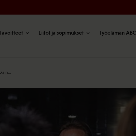
o
Tavoitteet
Liitot ja sopimukset
Työelämän ABC
akkain…