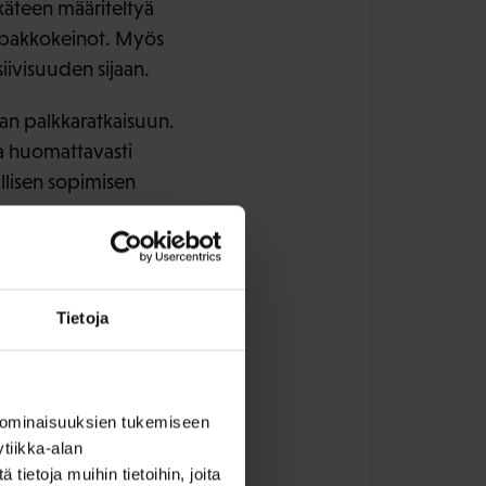
käteen määriteltyä
sa pakkokeinot. Myös
iivisuuden sijaan.
vaan palkkaratkaisuun.
ia huomattavasti
llisen sopimisen
issitovuuttakin
ikeuteen vapaasti
Tietoja
a
 ominaisuuksien tukemiseen
:n kanssa
tiikka-alan
ietoja muihin tietoihin, joita
ilaisuudessa