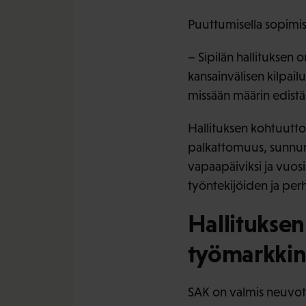
Puuttumisella sopimis
– Sipilän hallituksen
kansainvälisen kilpailu
missään määrin edistä
Hallituksen kohtuutt
palkattomuus, sunnunt
vapaapäiviksi ja vuo
työntekijöiden ja per
Hallituksen
työmarkkin
SAK on valmis neuvot