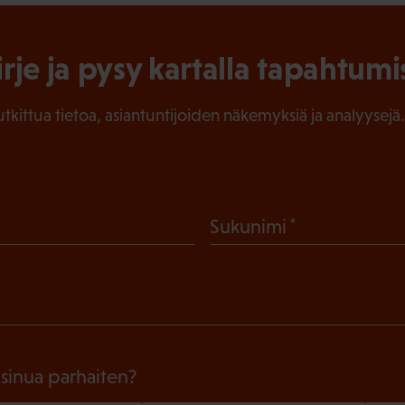
irje ja pysy kartalla tapahtumi
tutkittua tietoa, asiantuntijoiden näkemyksiä ja analyysejä.
(
Sukunimi
P
a
k
o
l
 sinua parhaiten?
l