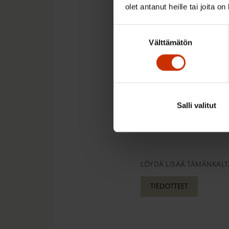
olet antanut heille tai joita o
puolustetaan työmarkk
päättämiä työehtojen
Suostumuksen
Välttämätön
valinta
– Mielenosoitus on en
tulossa lisää, ellei h
Palkansaajien mieleno
Salli valitut
LÖYDÄ LISÄÄ TÄMÄNKALTA
TIEDOTTEET