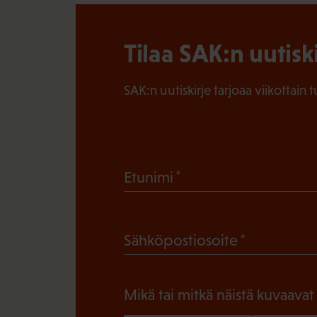
Tilaa SAK:n uutisk
SAK:n uutiskirje tarjoaa viikottain 
(
Etunimi
P
a
(
Sähköpostiosoite
k
P
o
a
l
Mikä tai mitkä näistä kuvaavat
k
l