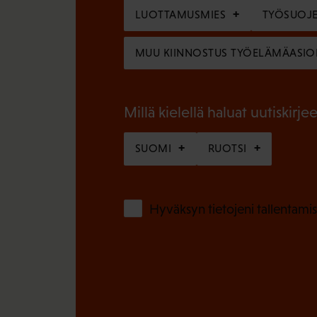
o
LUOTTAMUSMIES
TYÖSUOJE
i
l
n
MUU KIINNOSTUS TYÖELÄMÄASIO
l
e
i
n
n
Millä kielellä haluat uutiskirjee
)
e
SUOMI
RUOTSI
n
)
Hyväksyn tietojeni tallentamis