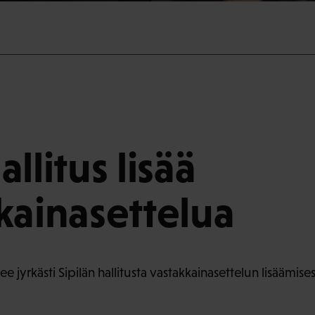
llitus lisää
kainasettelua
ee jyrkästi Sipilän hallitusta vastakkainasettelun lisäämise