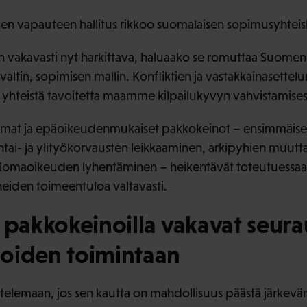
en vapauteen hallitus rikkoo suomalaisen sopimusyhteis
 on vakavasti nyt harkittava, haluaako se romuttaa Suomen
valtin, sopimisen mallin. Konfliktien ja vastakkainasettelu
 yhteistä tavoitetta maamme kilpailukyvyn vahvistamises
omat ja epäoikeudenmukaiset pakkokeinot – ensimmäise
ai- ja ylityökorvausten leikkaaminen, arkipyhien muutt
silomaoikeuden lyhentäminen – heikentävät toteutuessaa
heiden toimeentuloa valtavasti.
 pakkokeinoilla vakavat seura
oiden toimintaan
telemaan, jos sen kautta on mahdollisuus päästä järkev