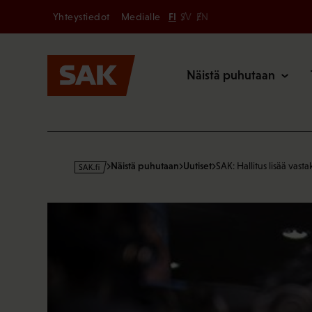
Secondary
Hyppää
Yhteystiedot
Medialle
FI
SV
EN
sisältöön
Päävalikk
Näistä puhutaan
s
Näistä puhutaan
Uutiset
SAK: Hallitus lisää vast
a
k
·
f
i