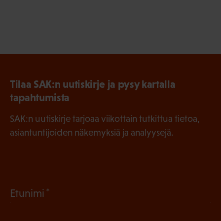
Tilaa SAK:n uutiskirje ja pysy kartalla
tapahtumista
SAK:n uutiskirje tarjoaa viikottain tutkittua tietoa,
asiantuntijoiden näkemyksiä ja analyysejä.
(
Etunimi
P