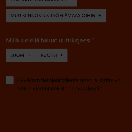
n
)
MUU KIINNOSTUS TYÖELÄMÄASIOIHIN
(
Millä kielellä haluat uutiskirjeesi
P
SUOMI
RUOTSI
a
k
o
(
Hyväksyn tietojeni tallentamisen ja käsittelyn
P
l
SAK:n viestintärekisterin
mukaisesti *
a
l
k
i
o
n
l
e
l