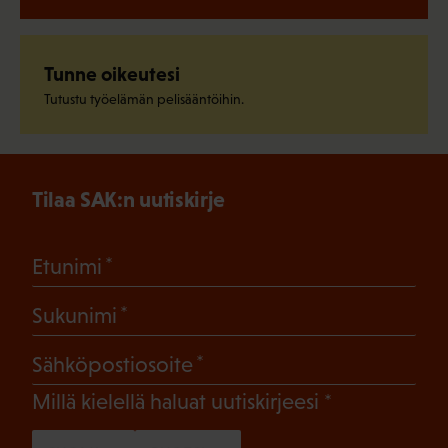
Tunne oikeutesi
Tutustu työelämän pelisääntöihin.
Tilaa SAK:n uutiskirje
(Pakollinen)
Etunimi
(Pakollinen)
Sukunimi
(Pakollinen)
Sähköpostiosoite
(Pakollinen)
Millä kielellä haluat uutiskirjeesi