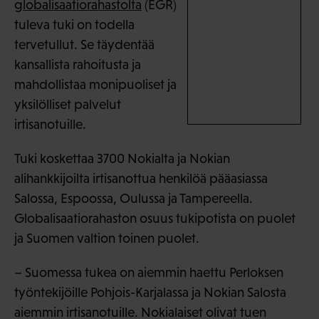
globalisaatiorahastolta
(EGR)
tuleva tuki on todella
tervetullut. Se täydentää
kansallista rahoitusta ja
mahdollistaa monipuoliset ja
yksilölliset palvelut
irtisanotuille.
Tuki koskettaa 3700 Nokialta ja Nokian
alihankkijoilta irtisanottua henkilöä pääasiassa
Salossa, Espoossa, Oulussa ja Tampereella.
Globalisaatiorahaston osuus tukipotista on puolet
ja Suomen valtion toinen puolet.
– Suomessa tukea on aiemmin haettu Perloksen
työntekijöille Pohjois-Karjalassa ja Nokian Salosta
aiemmin irtisanotuille. Nokialaiset olivat tuen