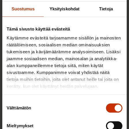
Sinua saattaa myös kiinnostaa
Suostumus
Yksityiskohdat
Tietoja
TERVE JA HYVÄ TYÖELÄMÄ
Tämä sivusto käyttää evästeitä
Käytämme evästeitä tarjoamamme sisällön ja mainosten
räätälöimiseen, sosiaalisen median ominaisuuksien
tukemiseen ja kävijämäärämme analysoimiseen. Lisäksi
jaamme sosiaalisen median, mainosalan ja analytiikka-
alan kumppaneillemme tietoja siitä, miten käytät
sivustoamme. Kumppanimme voivat yhdistää näitä
tietoja muihin tietoihin, joita olet antanut heille tai joita on
kerätty, kun olet käyttänyt heidän palvelujaan.
Suostumuksen
2.6.2026 11:00
Välttämätön
valinta
Työmarkkinakeskusjärjestöt: Tuottava ja
hyvinvoiva työelämä on yhteinen asia
Mieltymykset