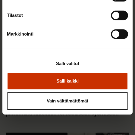
Tilastot
TERVE JA HYVÄ TYÖELÄMÄ
Markkinointi
Salli valitut
Salli kaikki
22.5.2026 9:00
Vain välttämättömät
Työaikaisella ruokailulla on väliä – lue vinkit
jaksamista tukevaan terveelliseen syömiseen