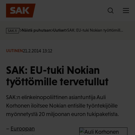
Hyppää
sisältöön
s
Näistä puhutaan
Uutiset
SAK: EU-tuki Nokian työttömill…
a
k
·
21.2.2014 13:12
UUTINEN
f
i
SAK: EU-tuki Nokian
työttömille tervetullut
SAK:n elinkeinopoliittinen asiantuntija Auli
Korhonen iloitsee Nokian entisille työntekijöille
myönnetystä 20 miljoonan euron tukipaketista.
–
Euroopan