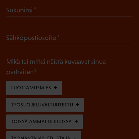
a
(
Sukunimi
k
P
o
a
l
(
Sähköpostiosoite
k
l
P
o
i
a
l
Mikä tai mitkä näistä kuvaavat sinua
n
k
l
parhaiten?
e
o
i
n
l
LUOTTAMUSMIES
n
)
l
e
TYÖSUOJELUVALTUUTETTU
i
n
n
)
TÖISSÄ AMMATTILIITOSSA
e
TYÖNANTAJAN EDUSTAJA