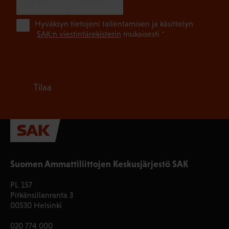
SUOMI
RUOTSI
(Pa
Hyväksyn tietojeni tallentamisen ja käsittelyn
SAK:n viestintärekisterin
mukaisesti *
Tilaa
Suomen Ammattiliittojen Keskusjärjestö SAK
PL 157
Pitkänsillanranta 3
00530 Helsinki
020 774 000