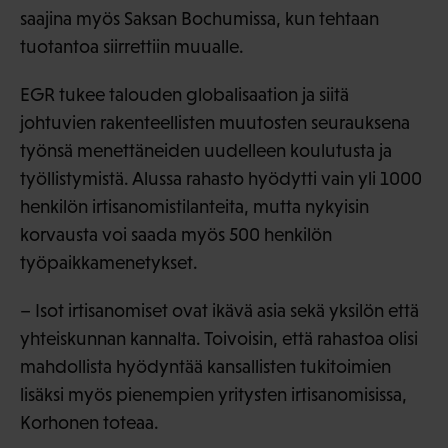
saajina myös Saksan Bochumissa, kun tehtaan
tuotantoa siirrettiin muualle.
EGR tukee talouden globalisaation ja siitä
johtuvien rakenteellisten muutosten seurauksena
työnsä menettäneiden uudelleen koulutusta ja
työllistymistä. Alussa rahasto hyödytti vain yli 1000
henkilön irtisanomistilanteita, mutta nykyisin
korvausta voi saada myös 500 henkilön
työpaikkamenetykset.
– Isot irtisanomiset ovat ikävä asia sekä yksilön että
yhteiskunnan kannalta. Toivoisin, että rahastoa olisi
mahdollista hyödyntää kansallisten tukitoimien
lisäksi myös pienempien yritysten irtisanomisissa,
Korhonen toteaa.