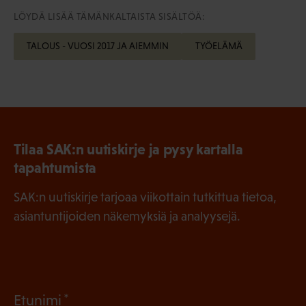
LÖYDÄ LISÄÄ TÄMÄNKALTAISTA SISÄLTÖÄ:
TALOUS - VUOSI 2017 JA AIEMMIN
TYÖELÄMÄ
Tilaa SAK:n uutiskirje ja pysy kartalla
tapahtumista
SAK:n uutiskirje tarjoaa viikottain tutkittua tietoa,
asiantuntijoiden näkemyksiä ja analyysejä.
(
Etunimi