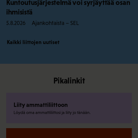
Kuntoutusjärjestelmä voi syrjäyttää osan
ihmisistä
Ajankohtaista – SEL
5.8.2026
Kaikki liittojen uutiset
Pikalinkit
Liity ammattiliittoon
Löydä oma ammattiliittosi ja liity jo tänään.