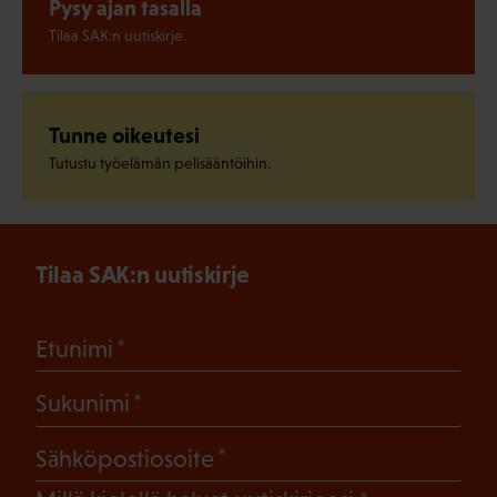
Pysy ajan tasalla
Tilaa SAK:n uutiskirje.
Tunne oikeutesi
Tutustu työelämän pelisääntöihin.
Tilaa SAK:n uutiskirje
(Pakollinen)
Etunimi
(Pakollinen)
Sukunimi
(Pakollinen)
Sähköpostiosoite