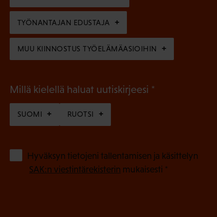
e
n
TYÖNANTAJAN EDUSTAJA
)
MUU KIINNOSTUS TYÖELÄMÄASIOIHIN
(
Millä kielellä haluat uutiskirjeesi
P
SUOMI
RUOTSI
a
k
o
(
Hyväksyn tietojeni tallentamisen ja käsittelyn
P
l
SAK:n viestintärekisterin
mukaisesti *
a
l
k
i
o
n