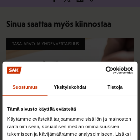
Sinua saattaa myös kiinnostaa
TASA-ARVO JA YHDENVERTAISUUS
Suostumus
Yksityiskohdat
Tietoja
Tämä sivusto käyttää evästeitä
Käytämme evästeitä tarjoamamme sisällön ja mainosten
räätälöimiseen, sosiaalisen median ominaisuuksien
3.6.2026 13:34
tukemiseen ja kävijämäärämme analysoimiseen. Lisäksi
Mikä muuttui määräaikaisissa työsuhteissa? Lue