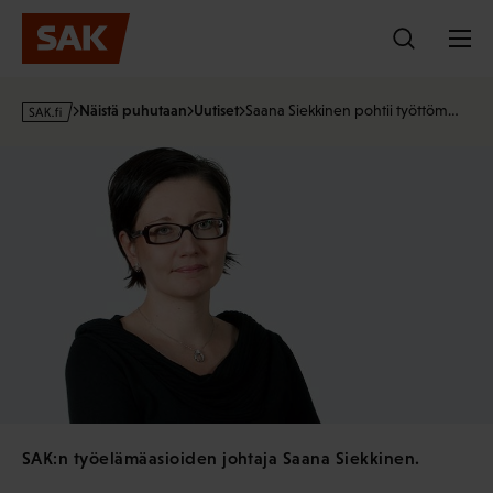
Hyppää
sisältöön
s
Näistä puhutaan
Uutiset
Saana Siekkinen pohtii työttöm…
a
k
·
f
i
SAK:n työelämäasioiden johtaja Saana Siekkinen.