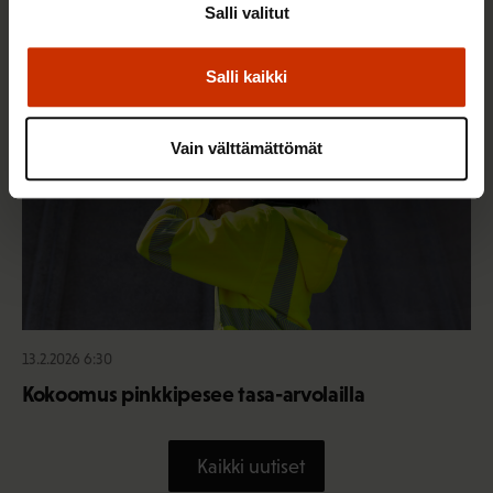
Salli valitut
TASA-ARVO JA YHDENVERTAISUUS
Salli kaikki
Vain välttämättömät
13.2.2026 6:30
Kokoomus pinkkipesee tasa-arvolailla
Kaikki uutiset