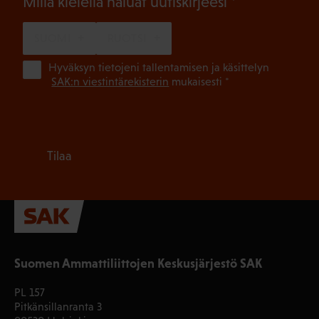
(Pakollinen)
Millä kielellä haluat uutiskirjeesi
SUOMI
RUOTSI
(Pa
Hyväksyn tietojeni tallentamisen ja käsittelyn
SAK:n viestintärekisterin
mukaisesti *
Tilaa
Suomen Ammattiliittojen Keskusjärjestö SAK
PL 157
Pitkänsillanranta 3