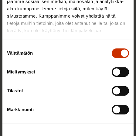
jaamme sosiaalisen median, mainosalan ja analytiikka-
juristin vastaukset!
alan kumppaneillemme tietoja siitä, miten käytät
sivustoamme. Kumppanimme voivat yhdistää näitä
tietoja muihin tietoihin, joita olet antanut heille tai joita on
kerätty, kun olet käyttänyt heidän palvelujaan.
TASA-ARVO JA YHDENVERTAISUUS
Suostumuksen
Välttämätön
valinta
Mieltymykset
Tilastot
Markkinointi
14.5.2026 8:55
Hallitus heikentää jälleen työntekijöiden
työsuhdeturvaa ja työelämän tasa-arvoa