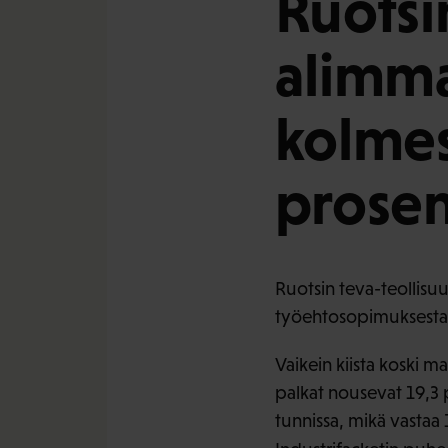
Ruotsi
alimma
kolmes
prosen
Ruotsin teva-teollis
työehtosopimuksesta.
Vaikein kiista koski 
palkat nousevat 19,3
tunnissa, mikä vastaa