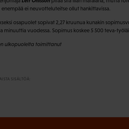
Leif Ohlsson
eenjohtaja
pitää sitä liian matalana, mutta tot
 enempää ei neuvotteluteitse ollut hankittavissa.
ukseksi osapuolet sopivat 2,27 kruunua kunakin sopimusv
ta minuuttia vuodessa. Sopimus koskee 5 500 teva-työläi
 ulkopuolelta toimittanut
ISTA SISÄLTÖÄ: