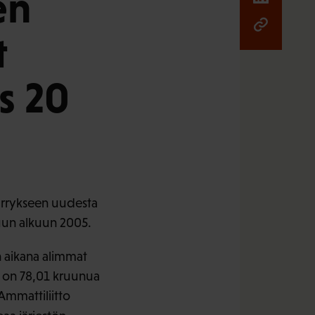
en
t
s 20
ärrykseen uudesta
uun alkuun 2005.
n aikana alimmat
a on 78,01 kruunua
Ammattiliitto