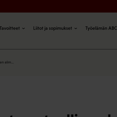
o
Tavoitteet
Liitot ja sopimukset
Työelämän ABC
den alim…