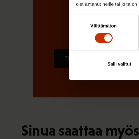
olet antanut heille tai joita o
Suostumuksen
Välttämätön
valinta
Tilaa
Salli valitut
Sinua saattaa myös