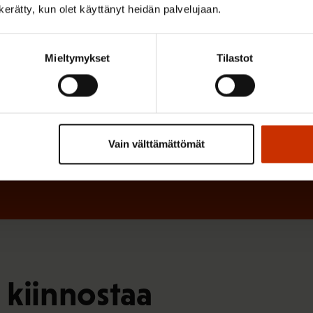
n
n kerätty, kun olet käyttänyt heidän palvelujaan.
)
e
n
Mieltymykset
Tilastot
)
Vain välttämättömät
 kiinnostaa