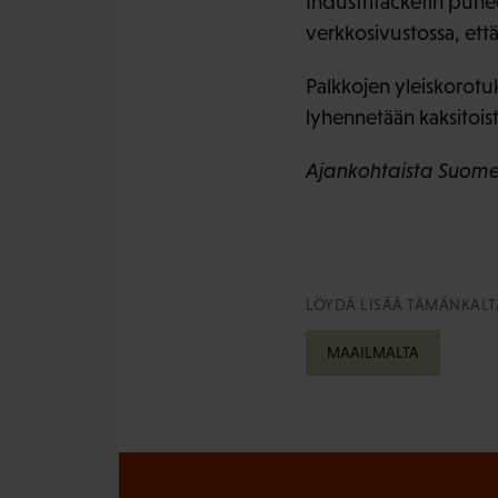
Industrifacketin puh
verkkosivustossa, että
Palkkojen yleiskorot
lyhennetään kaksitois
Ajankohtaista Suomen
LÖYDÄ LISÄÄ TÄMÄNKALTA
MAAILMALTA