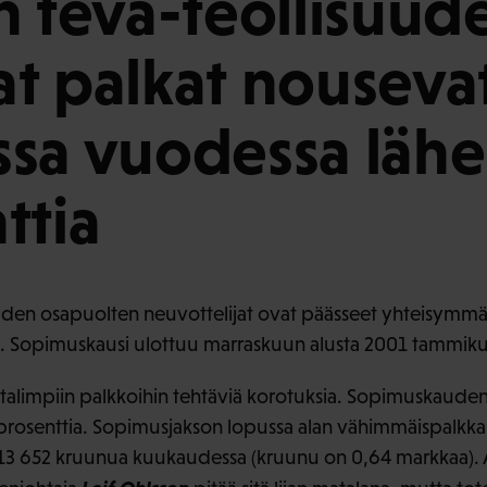
n teva-teollisuud
t palkat nouseva
sa vuodessa lähe
ttia
uuden osapuolten neuvottelijat ovat päässeet yhteisymm
 Sopimuskausi ulottuu marraskuun alusta 2001 tammik
matalimpiin palkkoihin tehtäviä korotuksia. Sopimuskaude
 prosenttia. Sopimusjakson lopussa alan vähimmäispalkk
 13 652 kruunua kuukaudessa (kruunu on 0,64 markkaa). 