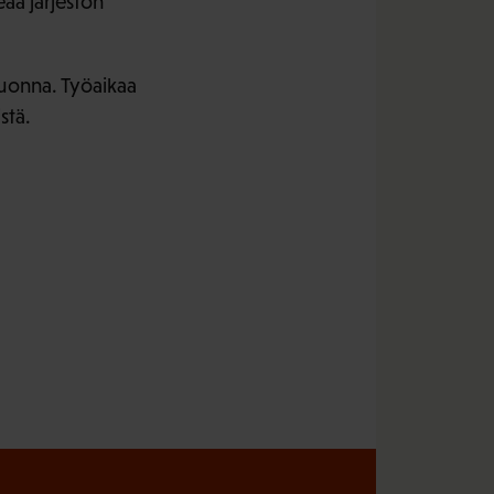
eaa järjestön
uonna. Työaikaa
stä.