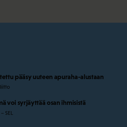
tettu pääsy uuteen apuraha-alustaan
iitto
ä voi syrjäyttää osan ihmisistä
 – SEL