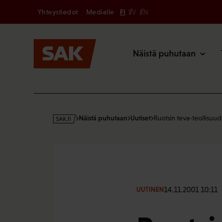
Secondary
Hyppää
Yhteystiedot
Medialle
FI
SV
EN
sisältöön
Päävalikk
Näistä puhutaan
s
Näistä puhutaan
Uutiset
Ruotsin teva-teollisuu
a
k
·
f
i
14.11.2001 10:11
UUTINEN