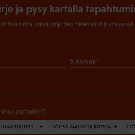
irje ja pysy kartalla tapahtumi
tutkittua tietoa, asiantuntijoiden näkemyksiä ja analyysejä.
(
Sukunimi
P
a
k
o
l
 sinua parhaiten?
l
LUVALTUUTETTU
TÖISSÄ AMMATTILIITOSSA
TY
i