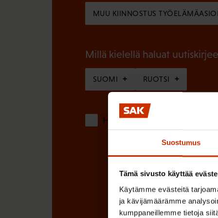
l
n
MUU KIINNOSTUS TYÖELÄMÄASIO
l
e
i
n
n
Millä kielellä haluat uutiskirjee
)
e
SUOMI
RUOTSI
n
)
Hyväksyn tietojeni tallentamis
Suostumus
Tämä sivusto käyttää eväste
Käytämme evästeitä tarjoama
ja kävijämäärämme analysoim
kumppaneillemme tietoja siitä