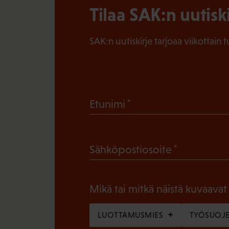
Tilaa SAK:n uutisk
SAK:n uutiskirje tarjoaa viikottain 
(
Etunimi
P
a
(
Sähköpostiosoite
k
P
o
a
l
Mikä tai mitkä näistä kuvaavat
k
l
o
LUOTTAMUSMIES
TYÖSUOJE
i