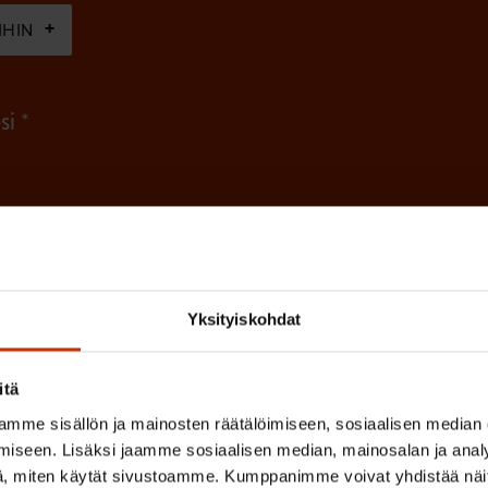
n
IHIN
e
n
(
si
)
P
a
k
o
(
en ja käsittelyn
SAK:n viestintärekisterin
mukaisesti *
P
l
Yksityiskohdat
a
l
k
i
o
itä
n
l
mme sisällön ja mainosten räätälöimiseen, sosiaalisen median
e
l
iseen. Lisäksi jaamme sosiaalisen median, mainosalan ja analy
i
n
, miten käytät sivustoamme. Kumppanimme voivat yhdistää näitä t