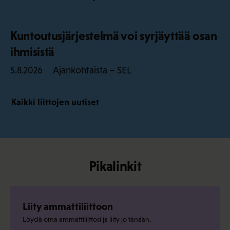
Kuntoutusjärjestelmä voi syrjäyttää osan
ihmisistä
Ajankohtaista – SEL
5.8.2026
Kaikki liittojen uutiset
Pikalinkit
Liity ammattiliittoon
Löydä oma ammattiliittosi ja liity jo tänään.