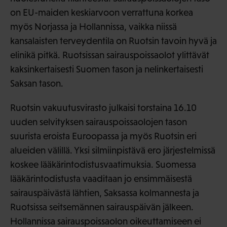
on EU-maiden keskiarvoon verrattuna korkea
myös Norjassa ja Hollannissa, vaikka niissä
kansalaisten terveydentila on Ruotsin tavoin hyvä ja
elinikä pitkä. Ruotsissan sairauspoissaolot ylittävät
kaksinkertaisesti Suomen tason ja nelinkertaisesti
Saksan tason.
Ruotsin vakuutusvirasto julkaisi torstaina 16.10
uuden selvityksen sairauspoissaolojen tason
suurista eroista Euroopassa ja myös Ruotsin eri
alueiden välillä. Yksi silmiinpistävä ero järjestelmissä
koskee lääkärintodistusvaatimuksia. Suomessa
lääkärintodistusta vaaditaan jo ensimmäisestä
sairauspäivästä lähtien, Saksassa kolmannesta ja
Ruotsissa seitsemännen sairauspäivän jälkeen.
Hollannissa sairauspoissaolon oikeuttamiseen ei