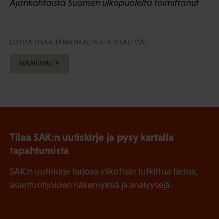
Ajankohtaista Suomen ulkopuolelta toimittanut
LÖYDÄ LISÄÄ TÄMÄNKALTAISTA SISÄLTÖÄ:
MAAILMALTA
Tilaa SAK:n uutiskirje ja pysy kartalla
tapahtumista
SAK:n uutiskirje tarjoaa viikottain tutkittua tietoa,
asiantuntijoiden näkemyksiä ja analyysejä.