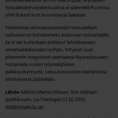
ennaltaehkäisevä työ on heikompaa. Myöskään
työpaikkaterveydenhuoltoa ei säännellä Ruotsissa
yhtä tiukasti kuin Suomessa ja Saksassa.
Hollannissa sairauspoissaolojen taloudelliset
rasitukset on kohdennettu kokonaan työnantajille.
Se ei ole kuitenkaan johtanut tehokkaaseen
ennaltaehkäisevään työhön. Yritykset ovat
pikemmin reagoineet saamaansa täysvastuuseen
nostamalla uusien työntekijöiden
palkkauskynnystä, vakuutusviraston teettämässä
selvityksessä päätellään.
Lähde:
Mårten Martos Nilsson, Stor skillnad i
sjukfrånvaro, Lo-Tidningen 17.10.2003
(
lotidningen.lo.se
).