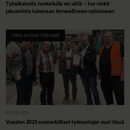
Työaikaisella ruokailulla on väliä – lue vinkit
jaksamista tukevaan terveelliseen syömiseen
TERVE JA HYVÄ TYÖELÄMÄ
9.2.2026 12:56
Vuoden 2025 esimerkilliset työnantajat ovat tässä