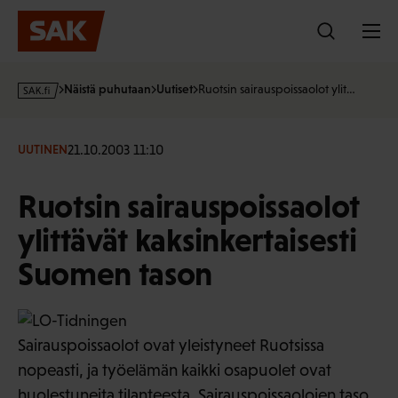
Hyppää
sisältöön
s
Näistä puhutaan
Uutiset
Ruotsin sairauspoissaolot ylit…
a
k
·
21.10.2003 11:10
UUTINEN
f
i
Ruotsin sairauspoissaolot
ylittävät kaksinkertaisesti
Suomen tason
Sairauspoissaolot ovat yleistyneet Ruotsissa
nopeasti, ja työelämän kaikki osapuolet ovat
huolestuneita tilanteesta. Sairauspoissaolojen taso