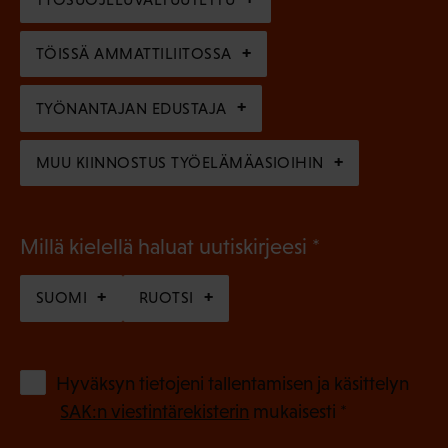
i
n
n
)
TÖISSÄ AMMATTILIITOSSA
e
n
TYÖNANTAJAN EDUSTAJA
)
MUU KIINNOSTUS TYÖELÄMÄASIOIHIN
(
Millä kielellä haluat uutiskirjeesi
P
SUOMI
RUOTSI
a
k
o
(
Hyväksyn tietojeni tallentamisen ja käsittelyn
P
l
SAK:n viestintärekisterin
mukaisesti *
a
l