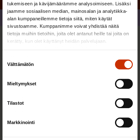
tukemiseen ja kävijämäärämme analysoimiseen. Lisäksi
jaamme sosiaalisen median, mainosalan ja analytiikka-
Jaa
alan kumppaneillemme tietoja siitä, miten käytät
sivustoamme. Kumppanimme voivat yhdistää näitä
tietoja muihin tietoihin, joita olet antanut heille tai joita on
Sinua saattaa myös kiinnostaa
kerätty, kun olet käyttänyt heidän palvelujaan.
Suostumuksen
TERVE JA HYVÄ TYÖELÄMÄ
Välttämätön
valinta
Mieltymykset
Tilastot
Markkinointi