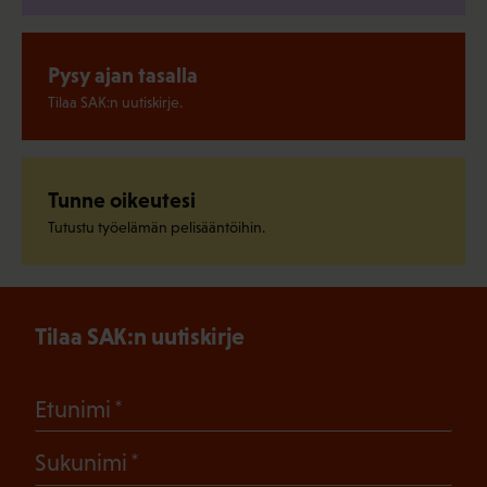
Pysy ajan tasalla
Tilaa SAK:n uutiskirje.
Tunne oikeutesi
Tutustu työelämän pelisääntöihin.
Tilaa SAK:n uutiskirje
(Pakollinen)
Etunimi
(Pakollinen)
Sukunimi