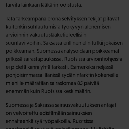
tarvita lainkaan lääkärintodistusta.
Tätä tärkeämpänä erona selvityksen tekijät pitävät
kuitenkin suhtautumista työkyvyn alenemisen
arvioinnin vakuutuslääketieteellisiin
suuntaviivoihin. Saksassa erillinen elin tutkii jokaisen
poikkeaman. Suomessa analysoidaan poikkeamat
pitkissä sairastapauksissa. Ruotsissa arviointiohjeista
ei pidetä kiinni yhtä tarkasti. Esimerkiksi neljässä
pohjoisimmassa läänissä sydäninfarktin kokeneille
miehille määrätään sairaslomaa 85 päivää
enemmän kuin Ruotsissa keskimäärin.
Suomessa ja Saksassa sairausvakuutuksen antajat
on velvoitettu edistämään sairauksien
ennaltaehkäisyä työpaikoilla. Ruotsissa