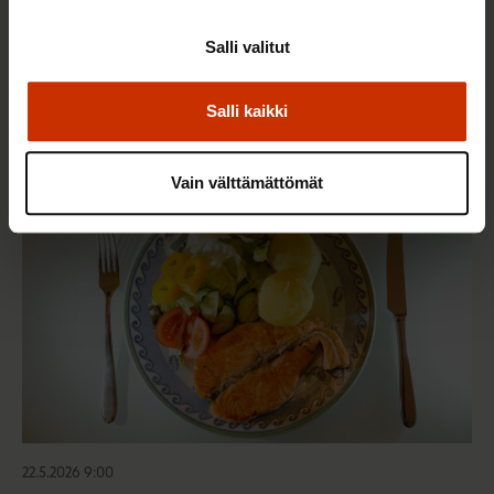
2.6.2026 11:00
Salli valitut
Työmarkkinakeskusjärjestöt: Tuottava ja
hyvinvoiva työelämä on yhteinen asia
Salli kaikki
TERVE JA HYVÄ TYÖELÄMÄ
Vain välttämättömät
22.5.2026 9:00