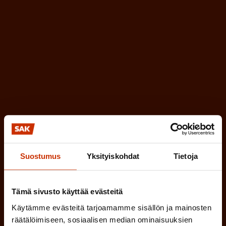
k
i
o
n
l
e
l
i
n
n
)
e
n
)
Suostumus
Yksityiskohdat
Tietoja
Tilaa
Tämä sivusto käyttää evästeitä
Käytämme evästeitä tarjoamamme sisällön ja mainosten
räätälöimiseen, sosiaalisen median ominaisuuksien