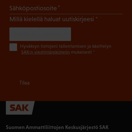
(Pakollinen)
Sähköpostiosoite
(Pakollinen)
Millä kielellä haluat uutiskirjeesi
SUOMI
RUOTSI
(Pa
Hyväksyn tietojeni tallentamisen ja käsittelyn
SAK:n viestintärekisterin
mukaisesti *
Tilaa
Suomen Ammattiliittojen Keskusjärjestö SAK