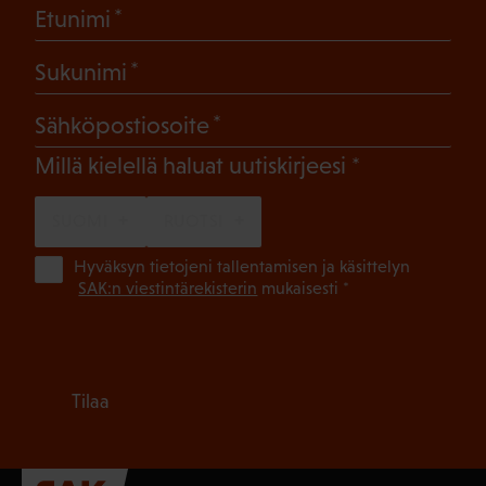
(Pakollinen)
Etunimi
(Pakollinen)
Sukunimi
(Pakollinen)
Sähköpostiosoite
(Pakollinen)
Millä kielellä haluat uutiskirjeesi
SUOMI
RUOTSI
(Pa
Hyväksyn tietojeni tallentamisen ja käsittelyn
SAK:n viestintärekisterin
mukaisesti *
Tilaa