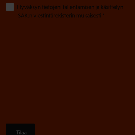
o
(
Hyväksyn tietojeni tallentamisen ja käsittelyn
P
l
SAK:n viestintärekisterin
mukaisesti *
a
l
k
i
o
n
l
e
l
i
n
n
)
e
n
)
Tilaa