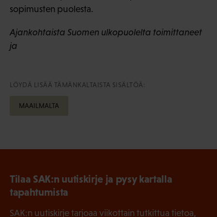
sopimusten puolesta.
Ajankohtaista Suomen ulkopuolelta toimittaneet
ja
LÖYDÄ LISÄÄ TÄMÄNKALTAISTA SISÄLTÖÄ:
MAAILMALTA
Tilaa SAK:n uutiskirje ja pysy kartalla
tapahtumista
SAK:n uutiskirje tarjoaa viikottain tutkittua tietoa,