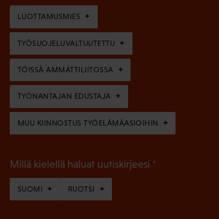
o
i
n
l
LUOTTAMUSMIES
n
)
l
e
TYÖSUOJELUVALTUUTETTU
i
n
n
)
TÖISSÄ AMMATTILIITOSSA
e
n
TYÖNANTAJAN EDUSTAJA
)
MUU KIINNOSTUS TYÖELÄMÄASIOIHIN
(
Millä kielellä haluat uutiskirjeesi
P
SUOMI
RUOTSI
a
k