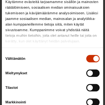
Käytämme evästeitä tarjoamamme sisällön ja mainosten
räätälöimiseen, sosiaalisen median ominaisuuksien
tukemiseen ja kävijämäärämme analysoimiseen. Lisäksi
jaamme sosiaalisen median, mainosalan ja analytiikka-
alan kumppaneillemme tietoja siitä, miten käytät
2.6.2026 11:00
sivustoamme. Kumppanimme voivat yhdistää näitä
Työmarkkinakeskusjärjestöt: Tuottava ja
tietoja muihin tietoihin, joita olet antanut heille tai joita on
hyvinvoiva työelämä on yhteinen asia
kerätty, kun olet käyttänyt heidän palvelujaan.
Suostumuksen
Välttämätön
TERVE JA HYVÄ TYÖELÄMÄ
valinta
Mieltymykset
Tilastot
Markkinointi