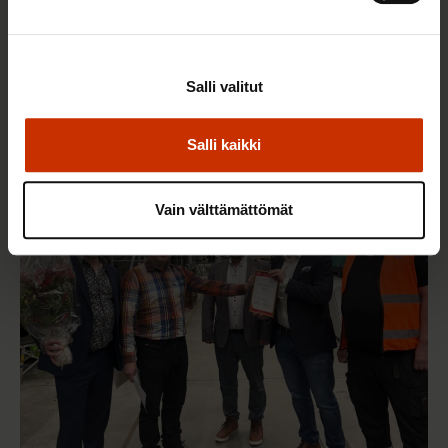
22.5.2026 9:00
Salli valitut
Työaikaisella ruokailulla on väliä – lue vinkit
jaksamista tukevaan terveelliseen syömiseen
Salli kaikki
Vain välttämättömät
TERVE JA HYVÄ TYÖELÄMÄ