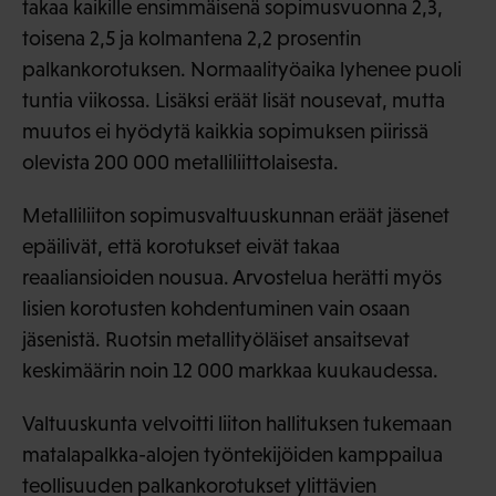
takaa kaikille ensimmäisenä sopimusvuonna 2,3,
toisena 2,5 ja kolmantena 2,2 prosentin
palkankorotuksen. Normaalityöaika lyhenee puoli
tuntia viikossa. Lisäksi eräät lisät nousevat, mutta
muutos ei hyödytä kaikkia sopimuksen piirissä
olevista 200 000 metalliliittolaisesta.
Metalliliiton sopimusvaltuuskunnan eräät jäsenet
epäilivät, että korotukset eivät takaa
reaaliansioiden nousua. Arvostelua herätti myös
lisien korotusten kohdentuminen vain osaan
jäsenistä. Ruotsin metallityöläiset ansaitsevat
keskimäärin noin 12 000 markkaa kuukaudessa.
Valtuuskunta velvoitti liiton hallituksen tukemaan
matalapalkka-alojen työntekijöiden kamppailua
teollisuuden palkankorotukset ylittävien