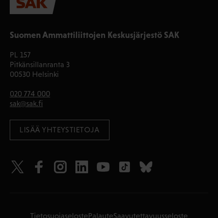
Suomen Ammattiliittojen Keskusjärjestö SAK
PL 157
Pitkänsillanranta 3
00530 Helsinki
020 774 000
sak@sak.fi
LISÄÄ YHTEYSTIETOJA
Tietosuojaseloste
Palaute
Saavutettavuusseloste