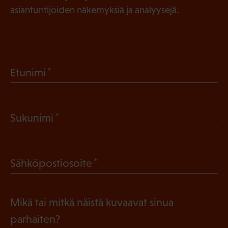
asiantuntijoiden näkemyksiä ja analyysejä.
(
Etunimi
P
a
(
Sukunimi
k
P
o
a
l
(
Sähköpostiosoite
k
l
P
o
i
a
l
Mikä tai mitkä näistä kuvaavat sinua
n
k
l
parhaiten?
e