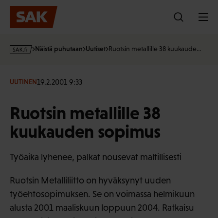
Hyppää
sisältöön
s
Näistä puhutaan
Uutiset
Ruotsin metallille 38 kuukaude…
a
k
·
19.2.2001 9:33
UUTINEN
f
i
Ruotsin metallille 38
kuukauden sopimus
Työaika lyhenee, palkat nousevat maltillisesti
Ruotsin Metalliliitto on hyväksynyt uuden
työehtosopimuksen. Se on voimassa helmikuun
alusta 2001 maaliskuun loppuun 2004. Ratkaisu