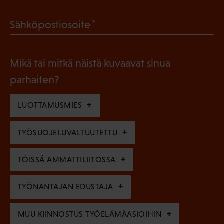
a
l
(
Sähköpostiosoite
k
l
P
o
i
a
l
Mikä tai mitkä näistä kuvaavat sinua
n
k
l
parhaiten?
e
o
i
n
l
LUOTTAMUSMIES
n
)
l
e
TYÖSUOJELUVALTUUTETTU
i
n
n
)
TÖISSÄ AMMATTILIITOSSA
e
n
TYÖNANTAJAN EDUSTAJA
)
MUU KIINNOSTUS TYÖELÄMÄASIOIHIN