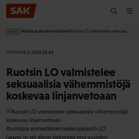
Hyppää
sisältöön
s
Näistä puhutaan
Uutiset
Ruotsin LO valmistelee seksuaa…
a
k
·
3.4.2003 18:44
UUTINEN
f
i
Ruotsin LO valmistelee
seksuaalisia vähemmistöjä
koskevaa linjanvetoaan
Ruotsissa ammatillinen keskusjärjestö LO
(
www.lo.se
) aikoo tarkentaa ensi vuoden