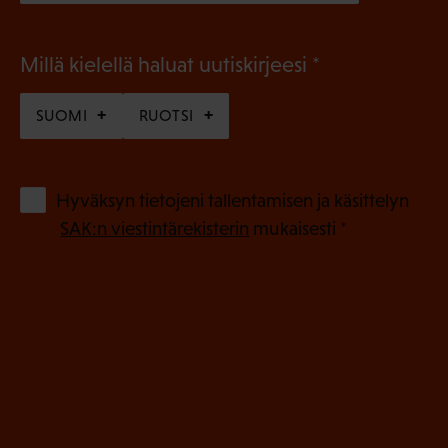
(
Millä kielellä haluat uutiskirjeesi
P
SUOMI
RUOTSI
a
k
o
(
Hyväksyn tietojeni tallentamisen ja käsittelyn
P
l
SAK:n viestintärekisterin
mukaisesti *
a
l
k
i
o
n
l
e
l
i
n
n
)
e