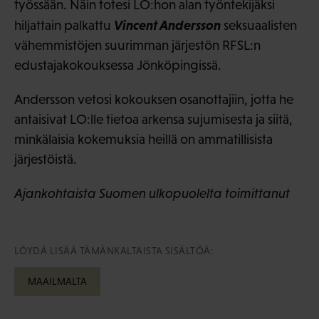
työssään. Näin totesi LO:hon alan työntekijäksi
Vincent Andersson
hiljattain palkattu
seksuaalisten
vähemmistöjen suurimman järjestön RFSL:n
edustajakokouksessa Jönköpingissä.
Andersson vetosi kokouksen osanottajiin, jotta he
antaisivat LO:lle tietoa arkensa sujumisesta ja siitä,
minkälaisia kokemuksia heillä on ammatillisista
järjestöistä.
Ajankohtaista Suomen ulkopuolelta toimittanut
LÖYDÄ LISÄÄ TÄMÄNKALTAISTA SISÄLTÖÄ:
MAAILMALTA