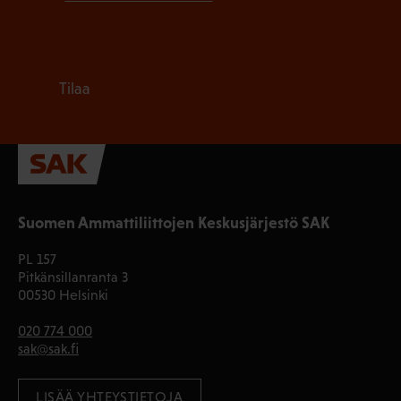
Tilaa
Suomen Ammattiliittojen Keskusjärjestö SAK
PL 157
Pitkänsillanranta 3
00530 Helsinki
020 774 000
sak@sak.fi
LISÄÄ YHTEYSTIETOJA