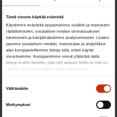
TERVE JA HYVÄ TYÖELÄMÄ
Tämä sivusto käyttää evästeitä
Käytämme evästeitä tarjoamamme sisällön ja mainosten
räätälöimiseen, sosiaalisen median ominaisuuksien
tukemiseen ja kävijämäärämme analysoimiseen. Lisäksi
jaamme sosiaalisen median, mainosalan ja analytiikka-
alan kumppaneillemme tietoja siitä, miten käytät
sivustoamme. Kumppanimme voivat yhdistää näitä
tietoja muihin tietoihin, joita olet antanut heille tai joita on
kerätty, kun olet käyttänyt heidän palvelujaan.
2.6.2026 11:00
Työmarkkinakeskusjärjestöt: Tuottava ja
Suostumuksen
Välttämätön
hyvinvoiva työelämä on yhteinen asia
valinta
Mieltymykset
TERVE JA HYVÄ TYÖELÄMÄ