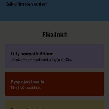
Kaikki liittojen uutiset
Pikalinkit
Liity ammattiliittoon
Löydä oma ammattiliittosi ja liity jo tänään.
Pysy ajan tasalla
Tilaa SAK:n uutiskirje.