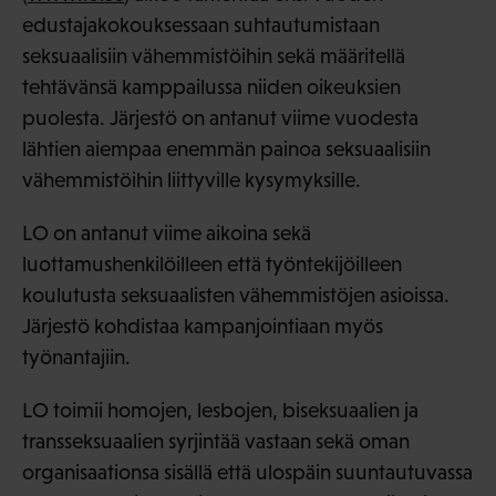
edustajakokouksessaan suhtautumistaan
seksuaalisiin vähemmistöihin sekä määritellä
tehtävänsä kamppailussa niiden oikeuksien
puolesta. Järjestö on antanut viime vuodesta
lähtien aiempaa enemmän painoa seksuaalisiin
vähemmistöihin liittyville kysymyksille.
LO on antanut viime aikoina sekä
luottamushenkilöilleen että työntekijöilleen
koulutusta seksuaalisten vähemmistöjen asioissa.
Järjestö kohdistaa kampanjointiaan myös
työnantajiin.
LO toimii homojen, lesbojen, biseksuaalien ja
transseksuaalien syrjintää vastaan sekä oman
organisaationsa sisällä että ulospäin suuntautuvassa