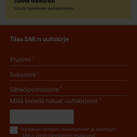
Tunne oikeutesi
Tutustu työelämän pelisääntöihin.
Tilaa SAK:n uutiskirje
(Pakollinen)
Etunimi
(Pakollinen)
Sukunimi
(Pakollinen)
Sähköpostiosoite
(Pakollinen)
Millä kielellä haluat uutiskirjeesi
SUOMI
RUOTSI
(Pa
Hyväksyn tietojeni tallentamisen ja käsittelyn
SAK:n viestintärekisterin
mukaisesti *