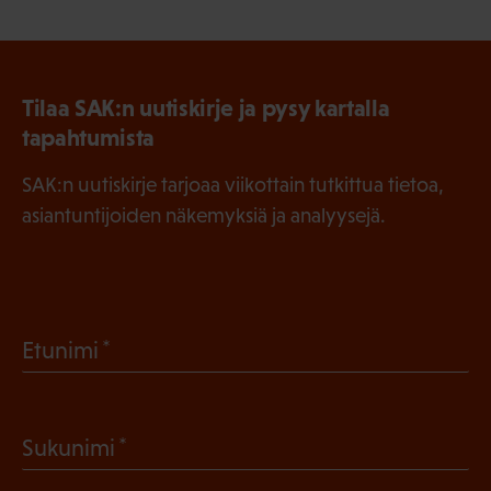
Tilaa SAK:n uutiskirje ja pysy kartalla
tapahtumista
SAK:n uutiskirje tarjoaa viikottain tutkittua tietoa,
asiantuntijoiden näkemyksiä ja analyysejä.
(
Etunimi
P
a
(
Sukunimi
k
P
o