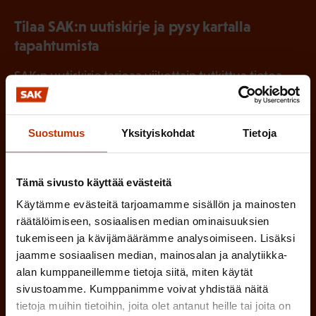
Tilaa SAK:n uutiskirje ja pysy kartalla
tapahtumista
SAK:n uutiskirje tarjoaa viikottain tutkittua tietoa,
asiantuntijoiden näkemyksiä ja analyysejä.
Suostumus
Yksityiskohdat
Tietoja
(
Etunimi
Tämä sivusto käyttää evästeitä
P
Käytämme evästeitä tarjoamamme sisällön ja mainosten
räätälöimiseen, sosiaalisen median ominaisuuksien
a
tukemiseen ja kävijämäärämme analysoimiseen. Lisäksi
(
Sukunimi
k
jaamme sosiaalisen median, mainosalan ja analytiikka-
P
o
alan kumppaneillemme tietoja siitä, miten käytät
a
sivustoamme. Kumppanimme voivat yhdistää näitä
l
(
Sähköpostiosoite
tietoja muihin tietoihin, joita olet antanut heille tai joita on
k