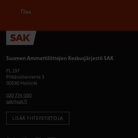
Tilaa
Suomen Ammattiliittojen Keskusjärjestö SAK
PL 157
Pitkänsillanranta 3
00530 Helsinki
020 774 000
sak@sak.fi
LISÄÄ YHTEYSTIETOJA