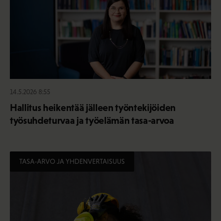
14.5.2026 8:55
Hallitus heikentää jälleen työntekijöiden
työsuhdeturvaa ja työelämän tasa-arvoa
TASA-ARVO JA YHDENVERTAISUUS