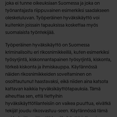
joka ei tunne oikeuksiaan Suomessa ja joka on
työnantajasta riippuvainen esimerkiksi saadakseen
oleskeluluvan. Työperäinen hyväksikäyttö voi
kuitenkin joissain tapauksissa koskettaa myös
suomalaista työntekijää.
Työperäinen hyväksikäyttö on Suomessa
kriminalisoitu eri rikosnimikkeillä, kuten esimerkiksi
työsyrjintä, kiskonnantapainen työsyrjintä, kiskonta,
törkeä kiskonta ja ihmiskauppa. Käytännössä
näiden rikosnimikkeiden soveltaminen on
osoittautunut haastavaksi, eikä niiden aina katsota
kattavan kaikkia hyväksikäyttötapauksia. Tämä
aiheuttaa sen, että tiettyihin
hyväksikäyttötilanteisiin on vaikea puuttua, eivätkä
tekijät joudu rikosvastuu-seen. Käytännössä tämä