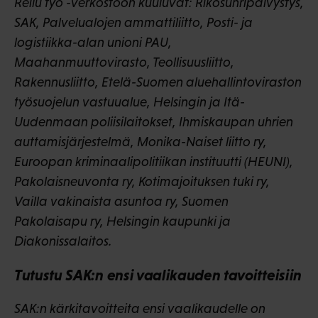
Reilu työ -verkostoon kuuluvat: Rikosuhripäivystys,
SAK, Palvelualojen ammattiliitto, Posti- ja
logistiikka-alan unioni PAU,
Maahanmuuttovirasto, Teollisuusliitto,
Rakennusliitto, Etelä-Suomen aluehallintoviraston
työsuojelun vastuualue, Helsingin ja Itä-
Uudenmaan poliisilaitokset, Ihmiskaupan uhrien
auttamisjärjestelmä, Monika-Naiset liitto ry,
Euroopan kriminaalipolitiikan instituutti (HEUNI),
Pakolaisneuvonta ry, Kotimajoituksen tuki ry,
Vailla vakinaista asuntoa ry, Suomen
Pakolaisapu ry, Helsingin kaupunki ja
Diakonissalaitos.
Tutustu SAK:n ensi vaalikauden tavoitteisiin
SAK:n kärkitavoitteita ensi vaalikaudelle on