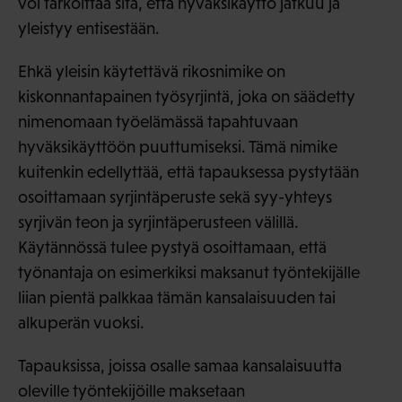
voi tarkoittaa sitä, että hyväksikäyttö jatkuu ja
yleistyy entisestään.
Ehkä yleisin käytettävä rikosnimike on
kiskonnantapainen työsyrjintä, joka on säädetty
nimenomaan työelämässä tapahtuvaan
hyväksikäyttöön puuttumiseksi. Tämä nimike
kuitenkin edellyttää, että tapauksessa pystytään
osoittamaan syrjintäperuste sekä syy-yhteys
syrjivän teon ja syrjintäperusteen välillä.
Käytännössä tulee pystyä osoittamaan, että
työnantaja on esimerkiksi maksanut työntekijälle
liian pientä palkkaa tämän kansalaisuuden tai
alkuperän vuoksi.
Tapauksissa, joissa osalle samaa kansalaisuutta
oleville työntekijöille maksetaan