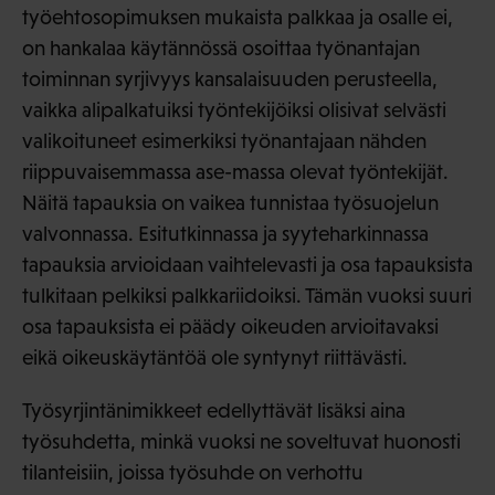
työehtosopimuksen mukaista palkkaa ja osalle ei,
on hankalaa käytännössä osoittaa työnantajan
toiminnan syrjivyys kansalaisuuden perusteella,
vaikka alipalkatuiksi työntekijöiksi olisivat selvästi
valikoituneet esimerkiksi työnantajaan nähden
riippuvaisemmassa ase-massa olevat työntekijät.
Näitä tapauksia on vaikea tunnistaa työsuojelun
valvonnassa. Esitutkinnassa ja syyteharkinnassa
tapauksia arvioidaan vaihtelevasti ja osa tapauksista
tulkitaan pelkiksi palkkariidoiksi. Tämän vuoksi suuri
osa tapauksista ei päädy oikeuden arvioitavaksi
eikä oikeuskäytäntöä ole syntynyt riittävästi.
Työsyrjintänimikkeet edellyttävät lisäksi aina
työsuhdetta, minkä vuoksi ne soveltuvat huonosti
tilanteisiin, joissa työsuhde on verhottu