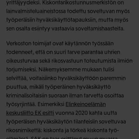
yrittäjyydeksi. Kiskontarikostunnusmerkistön on
lainvalmisteluaineistossa todettu soveltuvan myös
työperäisiin hyväksikäyttötapauksiin, mutta myös
sen osalta esiintyy vastaavia soveltamishaasteita.
Verkoston toimijat ovat käytännön työssään
todenneet, että on suuri tarve parantaa uhrien
oikeusturvaa sekä rikosvastuun toteutumista ilmiön
torjumiseksi. Näkemyksemme mukaan tulisi
selvittää, voitaisiinko hyväksikäyttöön paremmin
puuttua, mikäli työperäinen hyväksikäyttö
kriminalisoitaisiin suoraan ilman tarvetta osoittaa
työsyrjintää. Esimerkiksi
Elinkeinoelämän
keskusliitto EK esitti
vuonna 2020 kahta uutta
työperäisen hyväksikäytön tilanteisiin soveltuvaa
rikosnimikettä: kiskonta ja törkeä kiskonta työ-
elämässä.
SAK on taas esittänyt muun muassa