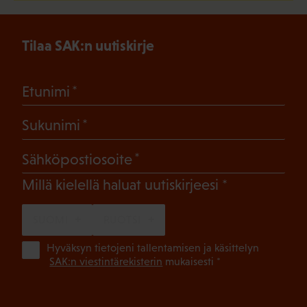
Tilaa SAK:n uutiskirje
(Pakollinen)
Etunimi
(Pakollinen)
Sukunimi
(Pakollinen)
Sähköpostiosoite
(Pakollinen)
Millä kielellä haluat uutiskirjeesi
SUOMI
RUOTSI
(Pa
Hyväksyn tietojeni tallentamisen ja käsittelyn
SAK:n viestintärekisterin
mukaisesti *