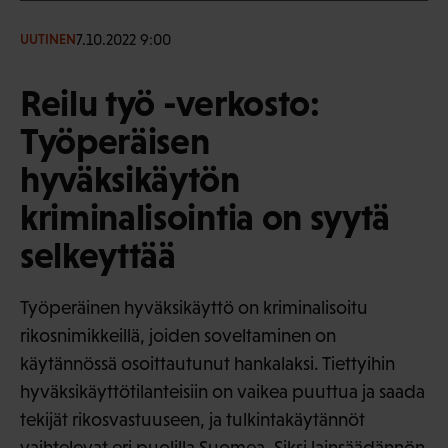
7.10.2022 9:00
UUTINEN
Reilu työ -verkosto:
Työperäisen
hyväksikäytön
kriminalisointia on syytä
selkeyttää
Työperäinen hyväksikäyttö on kriminalisoitu
rikosnimikkeillä, joiden soveltaminen on
käytännössä osoittautunut hankalaksi. Tiettyihin
hyväksikäyttötilanteisiin on vaikea puuttua ja saada
tekijät rikosvastuuseen, ja tulkintakäytännöt
vaihtelevat eri puolilla Suomea. Siksi lainsäädännön