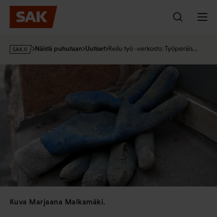
Hyppää
sisältöön
s
Näistä puhutaan
Uutiset
Reilu työ -verkosto: Työperäis…
a
k
·
f
i
Kuva Marjaana Malkamäki.