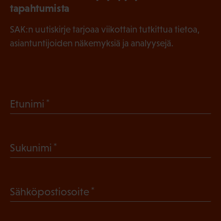
tapahtumista
SAK:n uutiskirje tarjoaa viikottain tutkittua tietoa,
asiantuntijoiden näkemyksiä ja analyysejä.
(
Etunimi
P
a
(
Sukunimi
k
P
o
a
l
(
Sähköpostiosoite
k
l
P
o
i