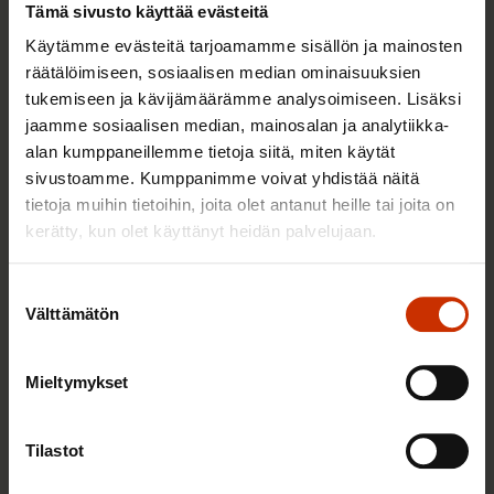
Tämä sivusto käyttää evästeitä
Käytämme evästeitä tarjoamamme sisällön ja mainosten
räätälöimiseen, sosiaalisen median ominaisuuksien
tukemiseen ja kävijämäärämme analysoimiseen. Lisäksi
jaamme sosiaalisen median, mainosalan ja analytiikka-
alan kumppaneillemme tietoja siitä, miten käytät
sivustoamme. Kumppanimme voivat yhdistää näitä
2.6.2026 11:00
tietoja muihin tietoihin, joita olet antanut heille tai joita on
Työmarkkinakeskusjärjestöt: Tuottava ja
kerätty, kun olet käyttänyt heidän palvelujaan.
hyvinvoiva työelämä on yhteinen asia
Suostumuksen
Välttämätön
valinta
TERVE JA HYVÄ TYÖELÄMÄ
Mieltymykset
Tilastot