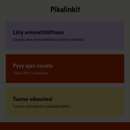
Pikalinkit
Liity ammattiliittoon
Löydä oma ammattiliittosi ja liity jo tänään.
Pysy ajan tasalla
Tilaa SAK:n uutiskirje.
Tunne oikeutesi
Tutustu työelämän pelisääntöihin.