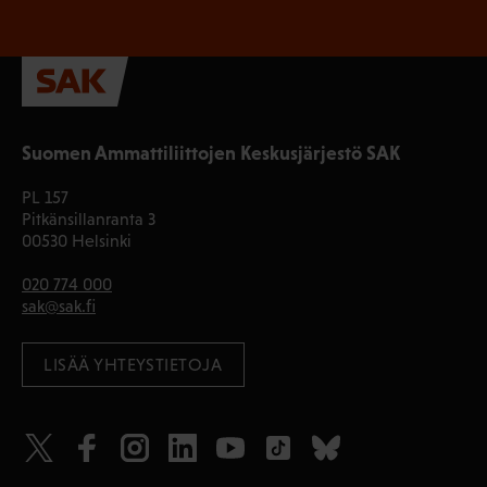
Suomen Ammattiliittojen Keskusjärjestö SAK
PL 157
Pitkänsillanranta 3
00530 Helsinki
020 774 000
sak@sak.fi
LISÄÄ YHTEYSTIETOJA