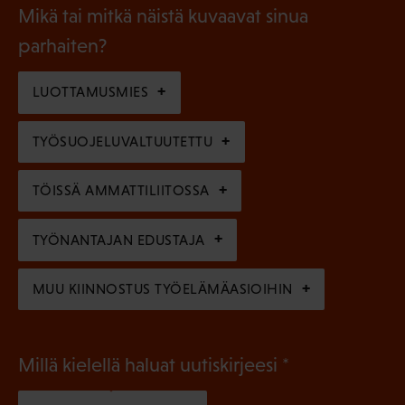
a
l
Mikä tai mitkä näistä kuvaavat sinua
n
k
l
parhaiten?
e
o
i
n
l
LUOTTAMUSMIES
n
)
l
e
TYÖSUOJELUVALTUUTETTU
i
n
n
)
TÖISSÄ AMMATTILIITOSSA
e
n
TYÖNANTAJAN EDUSTAJA
)
MUU KIINNOSTUS TYÖELÄMÄASIOIHIN
(
Millä kielellä haluat uutiskirjeesi
P