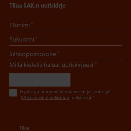
Tilaa SAK:n uutiskirje
(Pakollinen)
Etunimi
(Pakollinen)
Sukunimi
(Pakollinen)
Sähköpostiosoite
(Pakollinen)
Millä kielellä haluat uutiskirjeesi
SUOMI
RUOTSI
(Pa
Hyväksyn tietojeni tallentamisen ja käsittelyn
SAK:n viestintärekisterin
mukaisesti *
Tilaa