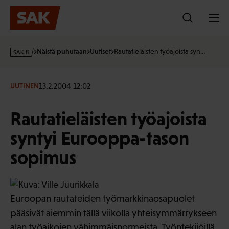
Hyppää
sisältöön
s
Näistä puhutaan
Uutiset
Rautatieläisten työajoista syn…
a
k
·
13.2.2004 12:02
UUTINEN
f
i
Rautatieläisten työajoista
syntyi Eurooppa-tason
sopimus
Euroopan rautateiden työmarkkinaosapuolet
pääsivät aiemmin tällä viikolla yhteisymmärrykseen
alan työaikojen vähimmäisnormeista. Työntekijöillä