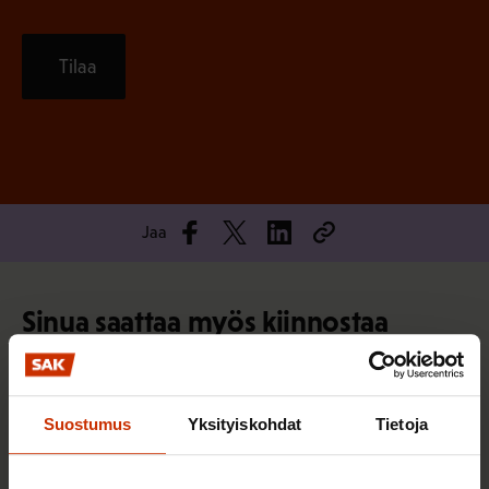
Tilaa
Jaa
Sinua saattaa myös kiinnostaa
TERVE JA HYVÄ TYÖELÄMÄ
Suostumus
Yksityiskohdat
Tietoja