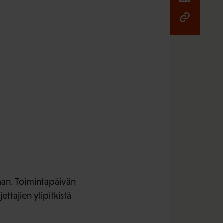
aan. Toimintapäivän
ettajien ylipitkistä