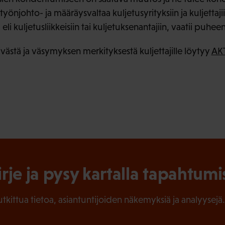
 työnjohto- ja määräysvaltaa kuljetusyrityksiin ja kuljettajii
li kuljetusliikkeisiin tai kuljetuksenantajiin, vaatii puhee
ivästä ja väsymyksen merkityksestä kuljettajille löytyy
AKT
irje ja pysy kartalla tapahtumi
tutkittua tietoa, asiantuntijoiden näkemyksiä ja analyysejä.