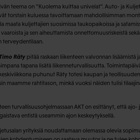
än teema on ”Kuolema kuittaa univelat”. Auto- ja Kuljetu
vät torstain kuluessa tavoittamaan mahdollisimman monta
lla maata kuljettajien suosimissa taukopaikoissa ja satamissa
vaaroista ja sen aiheuttamista onnettomuusriskeistä sekä
n terveydentilaan.
Timo Räty
pitää raskaan liikenteen valvonnan lisäämistä j
impana tapana lisätä liikenneturvallisuutta. Toimintapäiv
keskiviikkona puhunut Räty totesi kaupan ja teollisuuden t
in maamme rahtitason, minkä vuoksi näiden tulisi tilaaji
een turvallisuusohjelmassaan AKT on esittänyt, että ajo- 
ngaistava entistä useammin ajon keskeytyksellä.
jetusalan yrityksiä noudattamaan olemassa olevia sopimuks
ien kohdentumiseen on saatava muutos ja ne tulee kohde