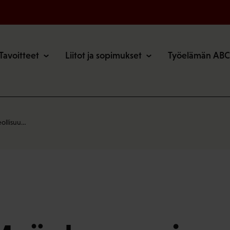
o
Tavoitteet
Liitot ja sopimukset
Työelämän ABC
eollisuu…