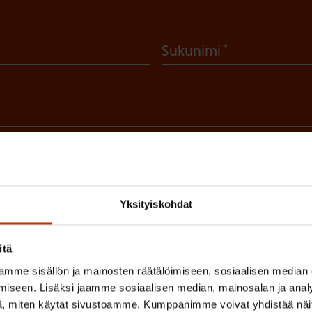
(
Sukunimi
P
a
k
o
l
 sinua parhaiten?
l
LUVALTUUTETTU
TÖISSÄ AMMATTILIITOSSA
TY
Yksityiskohdat
i
n
IHIN
itä
e
mme sisällön ja mainosten räätälöimiseen, sosiaalisen median
n
iseen. Lisäksi jaamme sosiaalisen median, mainosalan ja analy
(
si
)
, miten käytät sivustoamme. Kumppanimme voivat yhdistää näitä t