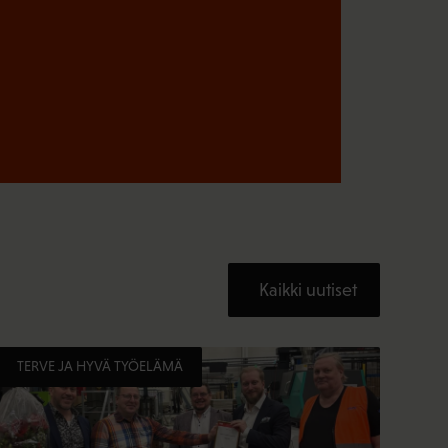
Kaikki uutiset
TERVE JA HYVÄ TYÖELÄMÄ