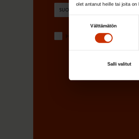
e
olet antanut heille tai joita o
SUOMI
RUOTSI
n
Suostumuksen
)
Välttämätön
valinta
Hyväksyn tietojeni tallentamis
Salli valitut