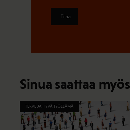
Tilaa
Sinua saattaa myös
TERVE JA HYVÄ TYÖELÄMÄ