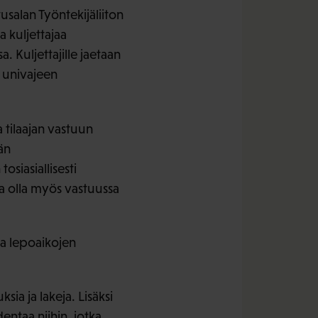
salan Työntekijäliiton
 kuljettajaa
. Kuljettajille jaetaan
 univajeen
a tilaajan vastuun
än
osiasiallisesti
na olla myös vastuussa
ja lepoaikojen
ia ja lakeja. Lisäksi
ntaa niihin, jotka