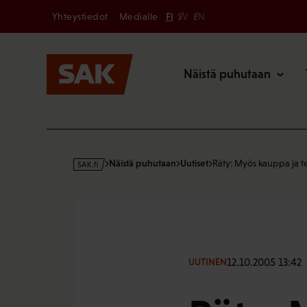
Secondary
Hyppää
Yhteystiedot
Medialle
FI
SV
EN
sisältöön
Päävalikk
Näistä puhutaan
s
Näistä puhutaan
Uutiset
Räty: Myös kauppa ja t
a
k
·
f
i
12.10.2005 13:42
UUTINEN