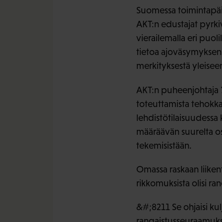
Suomessa toimintapäiv
AKT:n edustajat pyrki
vierailemalla eri puoli
tietoa ajoväsymyksen 
merkityksestä yleisee
AKT:n puheenjohtaja
toteuttamista tehokka
lehdistötilaisuudessa 
määräävän suurelta os
tekemisistään.
Omassa raskaan liikent
rikkomuksista olisi ra
&#;8211 Se ohjaisi kul
rangaistusseuraamuks