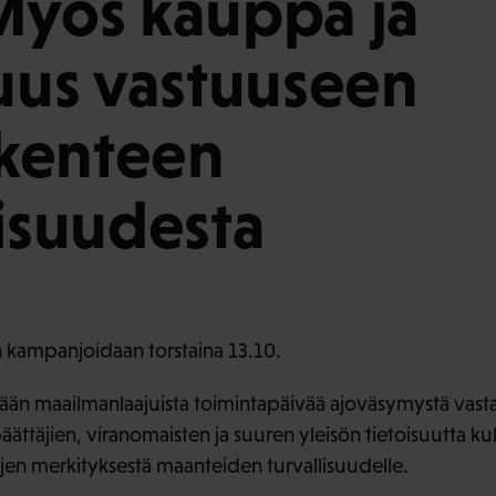
Myös kauppa ja
suus vastuuseen
iikenteen
lisuudesta
 kampanjoidaan torstaina 13.10.
etään maailmanlaajuista toimintapäivää ajoväsymystä vast
äättäjien, viranomaisten ja suuren yleisön tietoisuutta kulj
ojen merkityksestä maanteiden turvallisuudelle.