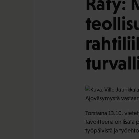
Räty: 
teolli
rahtil
turval
Ajoväsymystä vastaan
Torstaina 13.10. viet
tavoitteena on lisätä p
työpäivistä ja työeht