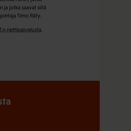
n ja jotka saavat siitä
njohtaja Timo Räty.
:n nettipalvelusta
.
sta