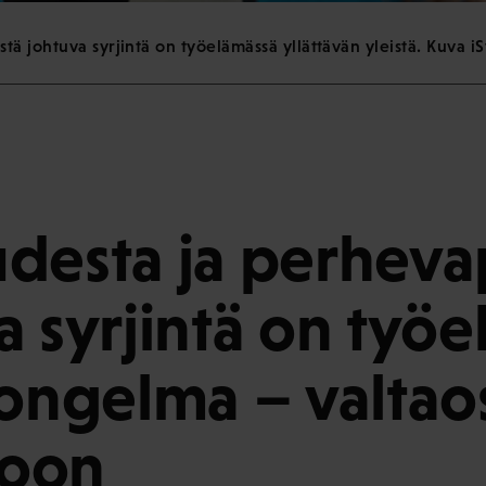
ä johtuva syrjintä on työelämässä yllättävän yleistä. Kuva iS
desta ja perheva
a syrjintä on työ
 ongelma – valtaos
loon