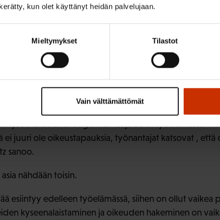
n kerätty, kun olet käyttänyt heidän palvelujaan.
Mieltymykset
Tilastot
o Lukumaa.
syrjintä on ollut eri hallituksien agendalla jo parikymme
iin vaikea puuttua?
Vain välttämättömät
ajat kyseenalaistavat ongelman laajuuden työelämässä. Kos
ei juuri ole oikeustapauksia, työnantajat katsovat , että
tz sanoo.
ä asia nähdään toisin.
ntää esiintyy edelleen työelämässä, siihen on ollut vaikea 
nteiden kyseenalaistaminen ja oikeuden hakeminen on vaik