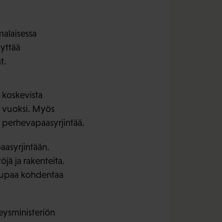
malaisessa
lyttää
t.
 koskevista
n vuoksi. Myös
a perhevapaasyrjintää.
aasyrjintään.
öjä ja rakenteita.
s lupaa kohdentaa
veysministeriön