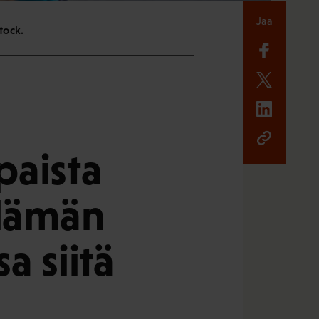
Jaa
tock.
paista
elämän
a siitä