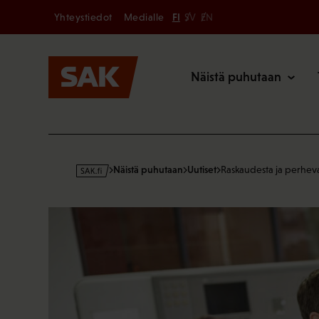
Secondary
Hyppää
Yhteystiedot
Medialle
FI
SV
EN
sisältöön
Päävalikk
Näistä puhutaan
s
Näistä puhutaan
Uutiset
Raskaudesta ja perheva
a
k
·
f
i