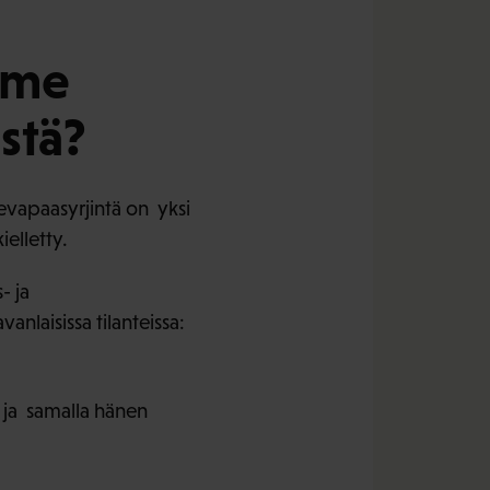
mme
stä?
evapaasyrjintä on yksi
ielletty.
- ja
nlaisissa tilanteissa:
 ja samalla hänen