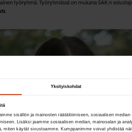
ainen työryhmä. Työryhmässä on mukana SAK:n edustajana
ntz
.
Yksityiskohdat
itä
mme sisällön ja mainosten räätälöimiseen, sosiaalisen median
iseen. Lisäksi jaamme sosiaalisen median, mainosalan ja analy
, miten käytät sivustoamme. Kumppanimme voivat yhdistää näitä t