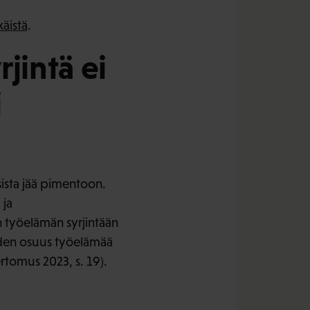
käistä
.
jintä ei
i
sista jää pimentoon.
 ja
 työelämän syrjintään
iiden osuus työelämää
rtomus 2023, s. 19).