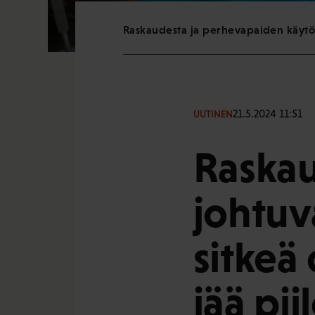
Raskaudesta ja perhevapaiden käytöst
21.5.2024 11:51
UUTINEN
Raskau
johtuv
sitkeä
jää pii