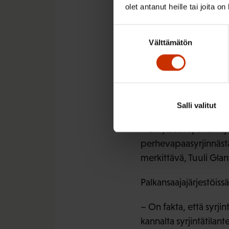
olet antanut heille tai joita o
Suostumuksen
Välttämätön
valinta
Tuuli Glantz. Kuva Jaakk
Raskaus- ja perhevapaa
ongelmaan on ollut n
Salli valitut
– Erityisesti työnant
perhevapaasyrjinnästä 
merkittävä, Tuuli Glan
Palkansaajajärjestöiss
– On fakta, että syrji
kannalta syrjintätila