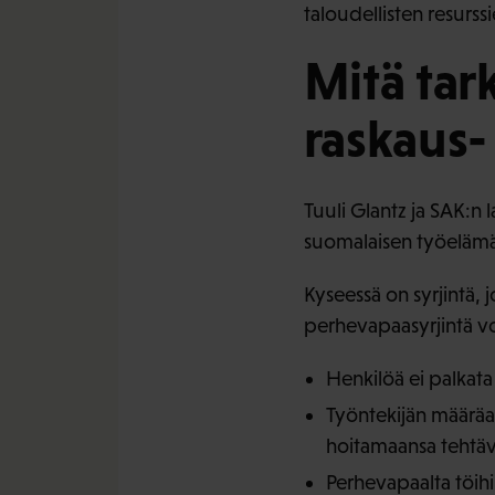
taloudellisten resurss
Mitä ta
raskaus-
Tuuli Glantz ja SAK:n 
suomalaisen työelämän
Kyseessä on syrjintä, j
perhevapaasyrjintä voi
Henkilöä ei palkata
Työntekijän määräai
hoitamaansa tehtäv
Perhevapaalta töihin