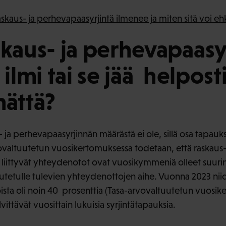
raskaus- ja perhevapaasyrjintä ilmenee ja miten sitä voi eh
skaus- ja perhevapaasyr
 ilmi tai se jää helpost
mättä?
- ja perhevapaasyrjinnän määrästä ei ole, sillä osa tapauk
valtuutetun vuosikertomuksessa todetaan, että raskaus-
liittyvät yhteydenotot ovat vuosikymmeniä olleet suurin
tuutetulle tulevien yhteydenottojen aihe. Vuonna 2023 n
sta oli noin 40 prosenttia (Tasa-arvovaltuutetun vuosike
vittävät vuosittain lukuisia syrjintätapauksia.