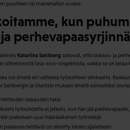
ien puutteen tai mainehaitan vuoksi.
rkoitamme, kun puhu
 ja perhevapaasyrjinnä
Katariina Sahlberg
lakimies
sanovat, että raskaus- ja perh
 sitkeimmistä tasa-arvo-ongelmista, vaikka se on laissa k
oka voi ilmetä eri vaiheissa työsuhteen elinkaarta. Raskaus
 Sahlbergin ja Glantzin mukaan ilmetä esimerkiksi seuraava
 tehtävään raskauden takia
kaista työsuhdetta ei jatketa, kun hän jää perhevapaalle,
ään palkataan uusi määräaikainen työntekijä
 palaavan tehtävät on siirretty hänen sijaiselleen