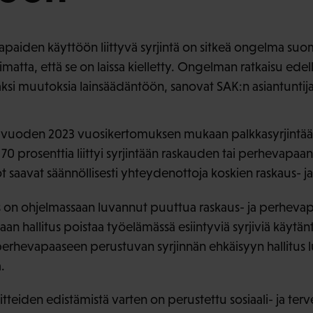
paiden käyttöön liittyvä syrjintä on sitkeä ongelma suo
imatta, että se on laissa kielletty. Ongelman ratkaisu edel
si muutoksia lainsäädäntöön, sanovat SAK:n asiantuntija
 vuoden 2023 vuosikertomuksen mukaan palkkasyrjintää
70 prosenttia liittyi syrjintään raskauden tai perhevapaa
ot saavat säännöllisesti yhteydenottoja koskien raskaus- j
s on ohjelmassaan luvannut puuttua raskaus- ja perhevap
n hallitus poistaa työelämässä esiintyviä syrjiviä käytänt
ja perhevapaaseen perustuvan syrjinnän ehkäisyyn hallitu
a.
tteiden edistämistä varten on perustettu sosiaali- ja ter