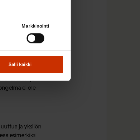
Markkinointi
ntä vuotta. Miksi
Salli kaikki
ka raskaus- ja
 ongelma ei ole
puuttua ja yksilön
eaa esimerkiksi