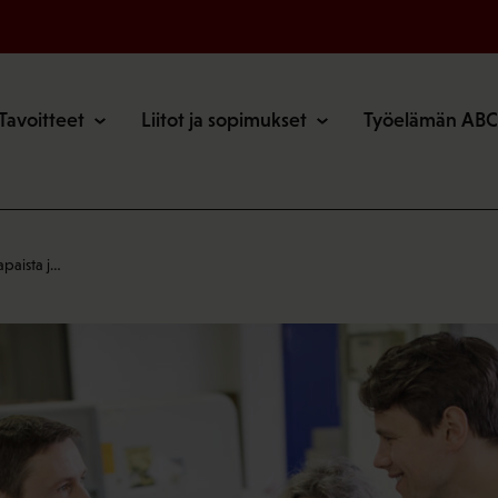
o
Tavoitteet
Liitot ja sopimukset
Työelämän ABC
paista j…