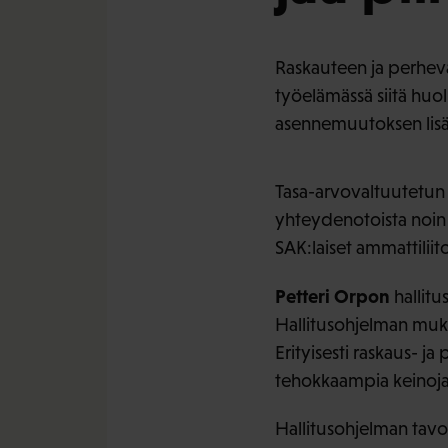
Raskauteen ja perheva
työelämässä siitä huol
asennemuutoksen lisäk
Tasa-arvovaltuutetun
yhteydenotoista noin 
SAK:laiset ammattiliit
Petteri Orpon
hallitu
Hallitusohjelman mukaa
Erityisesti raskaus- 
tehokkaampia keinoj
Hallitusohjelman tavoi