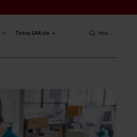
Tietoa SAK:sta
Hae