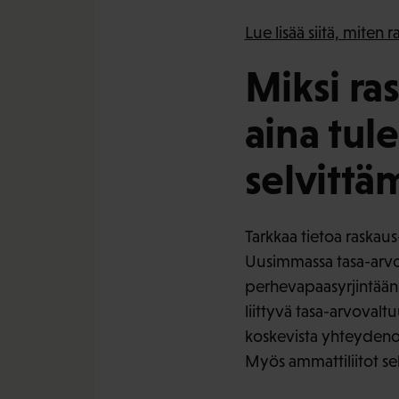
Lue lisää siitä, miten 
Miksi ra
aina tule
selvittä
Tarkkaa tietoa raskaus
Uusimmassa tasa-arvo
perhevapaasyrjintään 
liittyvä tasa-arvoval
koskevista yhteydenoi
Myös ammattiliitot sel