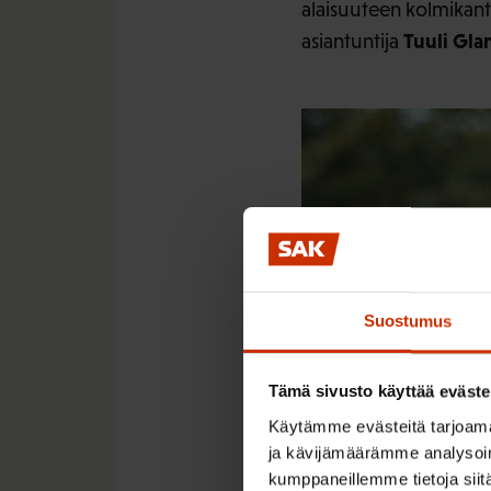
alaisuuteen kolmikant
Tuuli Gla
asiantuntija
Suostumus
Tämä sivusto käyttää eväste
Käytämme evästeitä tarjoama
ja kävijämäärämme analysoim
kumppaneillemme tietoja siitä