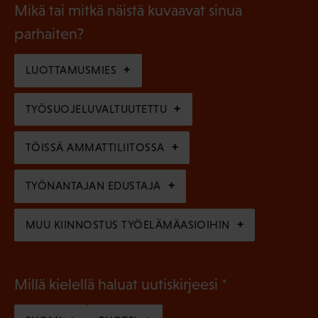
a
l
Mikä tai mitkä näistä kuvaavat sinua
n
k
l
parhaiten?
e
o
i
n
l
LUOTTAMUSMIES
n
)
l
e
TYÖSUOJELUVALTUUTETTU
i
n
n
)
TÖISSÄ AMMATTILIITOSSA
e
n
TYÖNANTAJAN EDUSTAJA
)
MUU KIINNOSTUS TYÖELÄMÄASIOIHIN
(
Millä kielellä haluat uutiskirjeesi
P