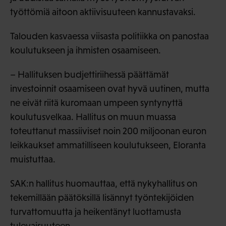
työttömiä aitoon aktiivisuuteen kannustavaksi.
Talouden kasvaessa viisasta politiikka on panostaa
koulutukseen ja ihmisten osaamiseen.
– Hallituksen budjettiriihessä päättämät
investoinnit osaamiseen ovat hyvä uutinen, mutta
ne eivät riitä kuromaan umpeen syntynyttä
koulutusvelkaa. Hallitus on muun muassa
toteuttanut massiiviset noin 200 miljoonan euron
leikkaukset ammatilliseen koulutukseen, Eloranta
muistuttaa.
SAK:n hallitus huomauttaa, että nykyhallitus on
tekemillään päätöksillä lisännyt työntekijöiden
turvattomuutta ja heikentänyt luottamusta
tulevaisuuteen.