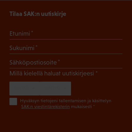
Tilaa SAK:n uutiskirje
(Pakollinen)
Etunimi
(Pakollinen)
Sukunimi
(Pakollinen)
Sähköpostiosoite
(Pakollinen)
Millä kielellä haluat uutiskirjeesi
SUOMI
RUOTSI
(Pa
Hyväksyn tietojeni tallentamisen ja käsittelyn
SAK:n viestintärekisterin
mukaisesti *