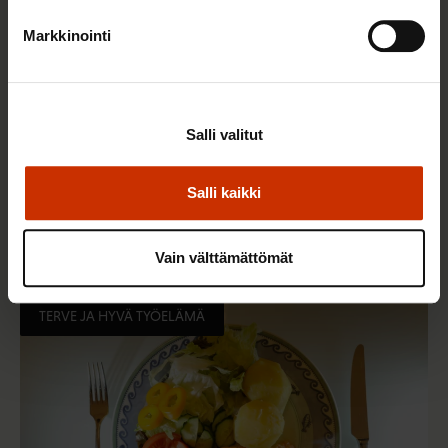
Markkinointi
Salli valitut
2.6.2026 11:00
Salli kaikki
Työmarkkinakeskusjärjestöt: Tuottava ja
hyvinvoiva työelämä on yhteinen asia
Vain välttämättömät
TERVE JA HYVÄ TYÖELÄMÄ