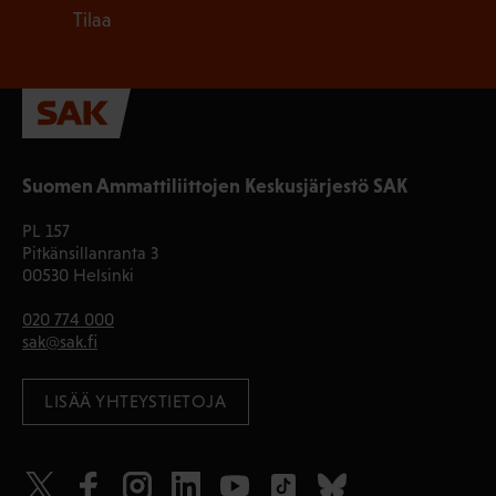
Tilaa
Suomen Ammattiliittojen Keskusjärjestö SAK
PL 157
Pitkänsillanranta 3
00530 Helsinki
020 774 000
sak@sak.fi
LISÄÄ YHTEYSTIETOJA