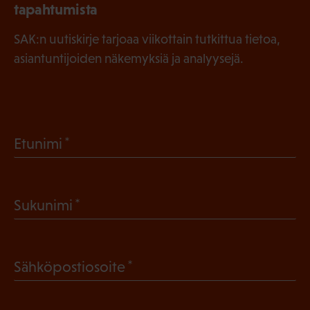
tapahtumista
SAK:n uutiskirje tarjoaa viikottain tutkittua tietoa,
asiantuntijoiden näkemyksiä ja analyysejä.
(
Etunimi
P
a
(
Sukunimi
k
P
o
a
l
(
Sähköpostiosoite
k
l
P
o
i