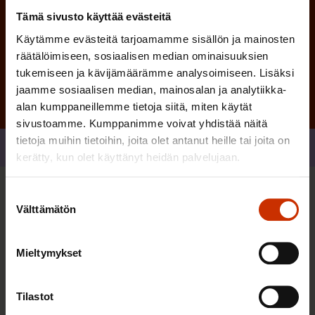
Tämä sivusto käyttää evästeitä
Käytämme evästeitä tarjoamamme sisällön ja mainosten
Tilaa
räätälöimiseen, sosiaalisen median ominaisuuksien
tukemiseen ja kävijämäärämme analysoimiseen. Lisäksi
jaamme sosiaalisen median, mainosalan ja analytiikka-
alan kumppaneillemme tietoja siitä, miten käytät
sivustoamme. Kumppanimme voivat yhdistää näitä
tietoja muihin tietoihin, joita olet antanut heille tai joita on
Jaa
kerätty, kun olet käyttänyt heidän palvelujaan.
Suostumuksen
Sinua saattaa myös kiinnostaa
Välttämätön
valinta
TERVE JA HYVÄ TYÖELÄMÄ
Mieltymykset
Tilastot