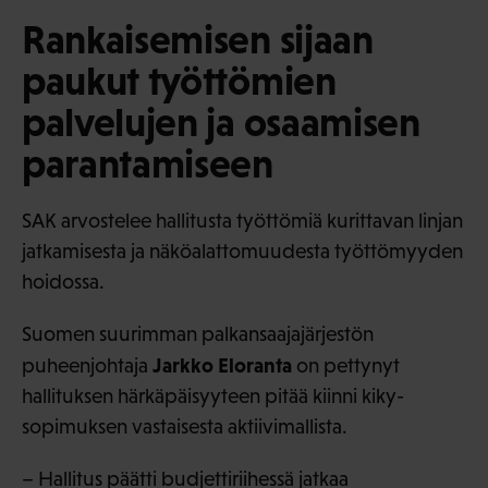
Rankaisemisen sijaan
paukut työttömien
palvelujen ja osaamisen
parantamiseen
SAK arvostelee hallitusta työttömiä kurittavan linjan
jatkamisesta ja näköalattomuudesta työttömyyden
hoidossa.
Suomen suurimman palkansaajajärjestön
Jarkko Eloranta
puheenjohtaja
on pettynyt
hallituksen härkäpäisyyteen pitää kiinni kiky-
sopimuksen vastaisesta aktiivimallista.
– Hallitus päätti budjettiriihessä jatkaa