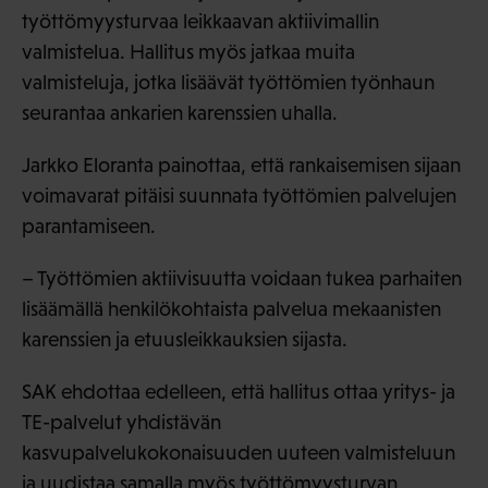
työttömyysturvaa leikkaavan aktiivimallin
valmistelua. Hallitus myös jatkaa muita
valmisteluja, jotka lisäävät työttömien työnhaun
seurantaa ankarien karenssien uhalla.
Jarkko Eloranta painottaa, että rankaisemisen sijaan
voimavarat pitäisi suunnata työttömien palvelujen
parantamiseen.
– Työttömien aktiivisuutta voidaan tukea parhaiten
lisäämällä henkilökohtaista palvelua mekaanisten
karenssien ja etuusleikkauksien sijasta.
SAK ehdottaa edelleen, että hallitus ottaa yritys- ja
TE-palvelut yhdistävän
kasvupalvelukokonaisuuden uuteen valmisteluun
ja uudistaa samalla myös työttömyysturvan