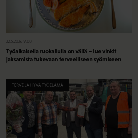
22.5.2026 9:00
Työaikaisella ruokailulla on väliä – lue vinkit
jaksamista tukevaan terveelliseen syömiseen
TERVE JA HYVÄ TYÖELÄMÄ