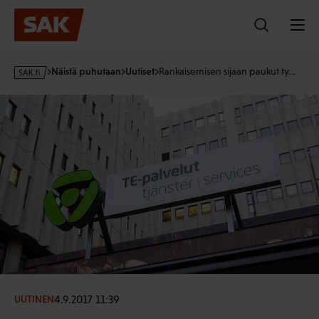
Hyppää
sisältöön
s
Näistä puhutaan
Uutiset
Rankaisemisen sijaan paukut ty…
a
k
·
f
i
4.9.2017 11:39
UUTINEN