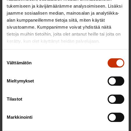
tukemiseen ja kävijämäärämme analysoimiseen. Lisäksi
2.6.2026 11:00
jaamme sosiaalisen median, mainosalan ja analytiikka-
Työmarkkinakeskusjärjestöt: Tuottava ja
alan kumppaneillemme tietoja siitä, miten käytät
sivustoamme. Kumppanimme voivat yhdistää näitä
hyvinvoiva työelämä on yhteinen asia
tietoja muihin tietoihin, joita olet antanut heille tai joita on
kerätty, kun olet käyttänyt heidän palvelujaan.
TERVE JA HYVÄ TYÖELÄMÄ
Suostumuksen
Välttämätön
valinta
Mieltymykset
Tilastot
Markkinointi
22.5.2026 9:00