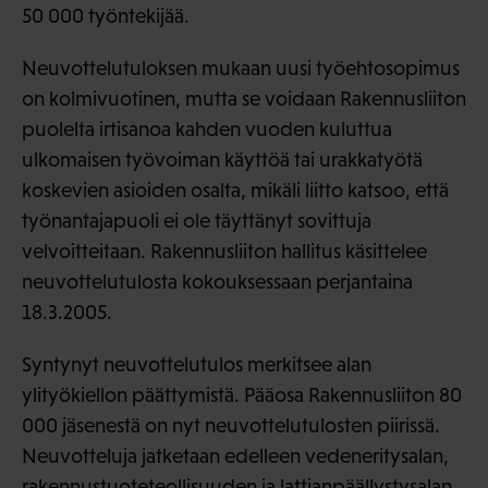
50 000 työntekijää.
Neuvottelutuloksen mukaan uusi työehtosopimus
on kolmivuotinen, mutta se voidaan Rakennusliiton
puolelta irtisanoa kahden vuoden kuluttua
ulkomaisen työvoiman käyttöä tai urakkatyötä
koskevien asioiden osalta, mikäli liitto katsoo, että
työnantajapuoli ei ole täyttänyt sovittuja
velvoitteitaan. Rakennusliiton hallitus käsittelee
neuvottelutulosta kokouksessaan perjantaina
18.3.2005.
Syntynyt neuvottelutulos merkitsee alan
ylityökiellon päättymistä. Pääosa Rakennusliiton 80
000 jäsenestä on nyt neuvottelutulosten piirissä.
Neuvotteluja jatketaan edelleen vedeneritysalan,
rakennustuoteteollisuuden ja lattianpäällystysalan