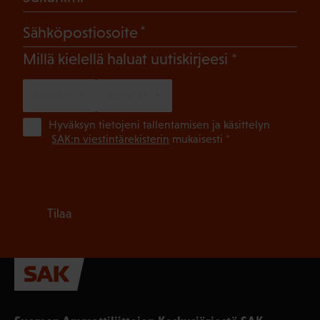
(Pakollinen)
Sähköpostiosoite
(Pakollinen)
Millä kielellä haluat uutiskirjeesi
SUOMI
RUOTSI
(Pa
Hyväksyn tietojeni tallentamisen ja käsittelyn
SAK:n viestintärekisterin
mukaisesti *
Tilaa