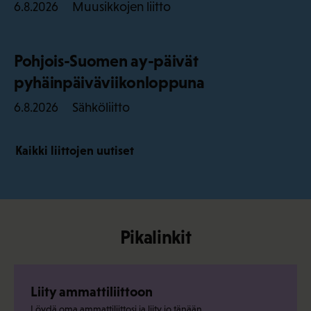
Muusikkojen liitto
6.8.2026
Pohjois-Suomen ay-päivät
pyhäinpäiväviikonloppuna
Sähköliitto
6.8.2026
Kaikki liittojen uutiset
Pikalinkit
Liity ammattiliittoon
Löydä oma ammattiliittosi ja liity jo tänään.