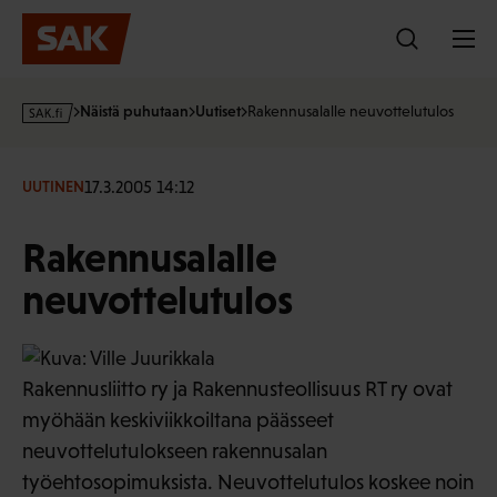
Hyppää
sisältöön
s
Näistä puhutaan
Uutiset
Rakennusalalle neuvottelutulos
a
k
·
17.3.2005 14:12
UUTINEN
f
i
Rakennusalalle
neuvottelutulos
Rakennusliitto ry ja Rakennusteollisuus RT ry ovat
myöhään keskiviikkoiltana päässeet
neuvottelutulokseen rakennusalan
työehtosopimuksista. Neuvottelutulos koskee noin