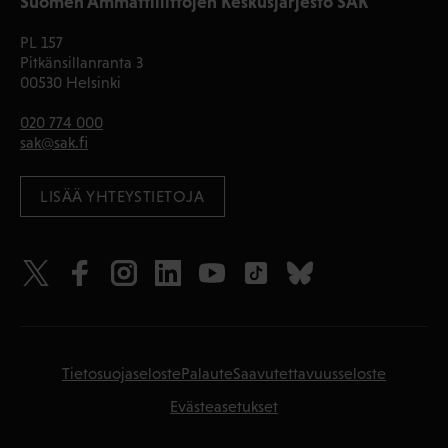
Suomen Ammattiliittojen Keskusjärjestö SAK
PL 157
Pitkänsillanranta 3
00530 Helsinki
020 774 000
sak@sak.fi
LISÄÄ YHTEYSTIETOJA
Tietosuojaseloste
Palaute
Saavutettavuusseloste
Evästeasetukset