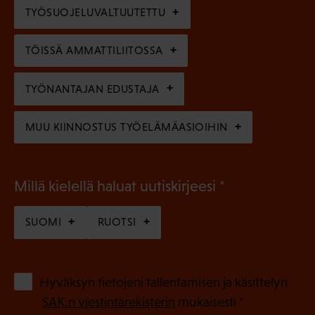
e
TYÖSUOJELUVALTUUTETTU
i
n
n
)
TÖISSÄ AMMATTILIITOSSA
e
n
TYÖNANTAJAN EDUSTAJA
)
MUU KIINNOSTUS TYÖELÄMÄASIOIHIN
(
Millä kielellä haluat uutiskirjeesi
P
SUOMI
RUOTSI
a
k
o
(
Hyväksyn tietojeni tallentamisen ja käsittelyn
P
l
SAK:n viestintärekisterin
mukaisesti *