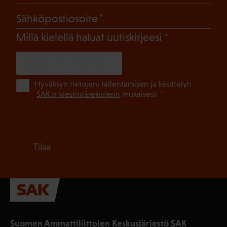
(Pakollinen)
Sähköpostiosoite
(Pakollinen)
Millä kielellä haluat uutiskirjeesi
SUOMI
RUOTSI
(Pa
Hyväksyn tietojeni tallentamisen ja käsittelyn
SAK:n viestintärekisterin
mukaisesti *
Tilaa
Suomen Ammattiliittojen Keskusjärjestö SAK