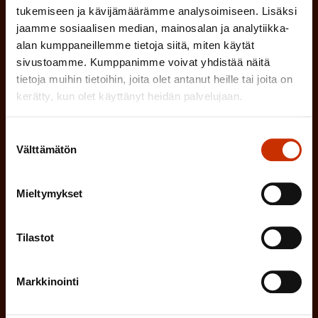
l
tukemiseen ja kävijämäärämme analysoimiseen. Lisäksi
k
i
jaamme sosiaalisen median, mainosalan ja analytiikka-
o
alan kumppaneillemme tietoja siitä, miten käytät
n
l
sivustoamme. Kumppanimme voivat yhdistää näitä
e
l
tietoja muihin tietoihin, joita olet antanut heille tai joita on
i
n
kerätty, kun olet käyttänyt heidän palvelujaan.
n
)
e
Suostumuksen
n
Välttämätön
valinta
)
Mieltymykset
Tilastot
Tilaa
Markkinointi