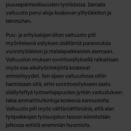
puusepänteollisuuden työriidassa. Samalla
valtuusto perui aloja koskevan ylityökiellon ja
lakonuhan.
Puu- ja erityisalojen liiton valtuusto piti
myönteisenä esityksen sisältämiä parannuksia
vuorotyöläisten ja matalapalkkaisten asemaan.
Valtuuston mukaan sovintoesityksellä ratkaistaan
myös osa-aikatyöntekijöitä koskevat
erimielisyydet. Sen sijaan valtuustossa oltiin
harmissaan siitä, ettei sovintoesitykseen saatu
sisällytettyä työnantajapuolen jyrkän vastustuksen
takia ammattitutkintoja koskevia kannusteita.
Valtuusto piti myös välttämättömänä, että alan
työpaikkojen työsuojelun tasoon kiinnitetään
jatkossa entistä enemmän huomiota.