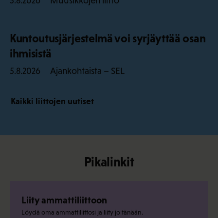
Muusikkojen liitto
5.8.2026
Kuntoutusjärjestelmä voi syrjäyttää osan
ihmisistä
Ajankohtaista – SEL
5.8.2026
Kaikki liittojen uutiset
Pikalinkit
Liity ammattiliittoon
Löydä oma ammattiliittosi ja liity jo tänään.