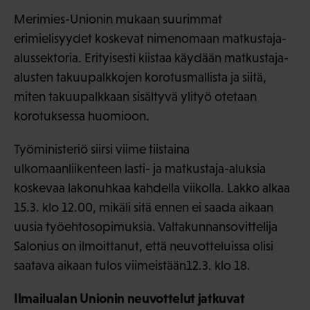
Merimies-Unionin mukaan suurimmat
erimielisyydet koskevat nimenomaan matkustaja-
alussektoria. Erityisesti kiistaa käydään matkustaja-
alusten takuupalkkojen korotusmallista ja siitä,
miten takuupalkkaan sisältyvä ylityö otetaan
korotuksessa huomioon.
Työministeriö siirsi viime tiistaina
ulkomaanliikenteen lasti- ja matkustaja-aluksia
koskevaa lakonuhkaa kahdella viikolla. Lakko alkaa
15.3. klo 12.00, mikäli sitä ennen ei saada aikaan
uusia työehtosopimuksia. Valtakunnansovittelija
Salonius on ilmoittanut, että neuvotteluissa olisi
saatava aikaan tulos viimeistään12.3. klo 18.
Ilmailualan Unionin neuvottelut jatkuvat