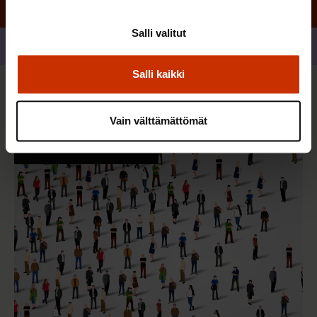
Salli valitut
Jaa
Salli kaikki
Sinua saattaa myös kiinnostaa
Vain välttämättömät
TERVE JA HYVÄ TYÖELÄMÄ