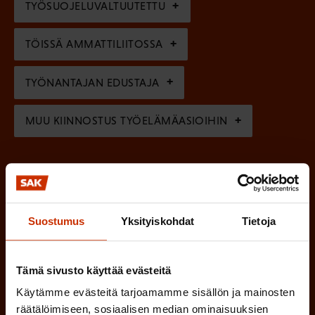
TYÖSUOJELUVALTUUTETTU
i
n
n
)
TÖISSÄ AMMATTILIITOSSA
e
n
TYÖNANTAJAN EDUSTAJA
)
MUU KIINNOSTUS TYÖELÄMÄASIOIHIN
(
Millä kielellä haluat uutiskirjeesi
P
SUOMI
RUOTSI
Suostumus
Yksityiskohdat
Tietoja
a
k
o
Tämä sivusto käyttää evästeitä
(
Hyväksyn tietojeni tallentamisen ja käsittelyn
P
l
Käytämme evästeitä tarjoamamme sisällön ja mainosten
SAK:n viestintärekisterin
mukaisesti *
räätälöimiseen, sosiaalisen median ominaisuuksien
a