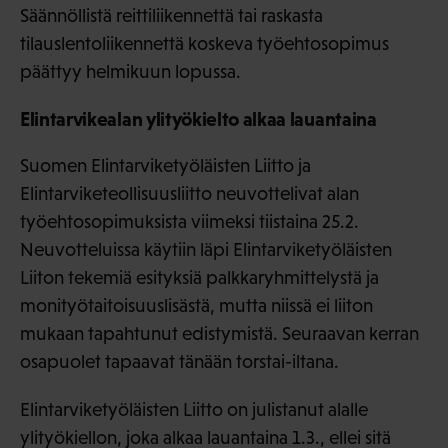
Säännöllistä reittiliikennettä tai raskasta
tilauslentoliikennettä koskeva työehtosopimus
päättyy helmikuun lopussa.
Elintarvikealan ylityökielto alkaa lauantaina
Suomen Elintarviketyöläisten Liitto ja
Elintarviketeollisuusliitto neuvottelivat alan
työehtosopimuksista viimeksi tiistaina 25.2.
Neuvotteluissa käytiin läpi Elintarviketyöläisten
Liiton tekemiä esityksiä palkkaryhmittelystä ja
monityötaitoisuuslisästä, mutta niissä ei liiton
mukaan tapahtunut edistymistä. Seuraavan kerran
osapuolet tapaavat tänään torstai-iltana.
Elintarviketyöläisten Liitto on julistanut alalle
ylityökiellon, joka alkaa lauantaina 1.3., ellei sitä