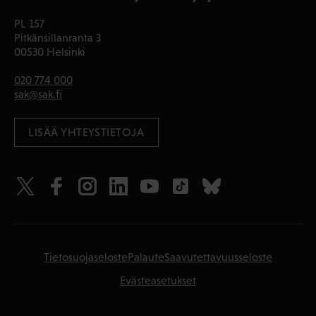
PL 157
Pitkänsillanranta 3
00530 Helsinki
020 774 000
sak@sak.fi
LISÄÄ YHTEYSTIETOJA
Tietosuojaseloste
Palaute
Saavutettavuusseloste
Evästeasetukset