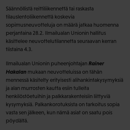
Säännöllistä reittiliikennettä tai raskasta
tilauslentoliikennettä koskevia
sopimusneuvotteluja on määrä jatkaa huomenna
perjantaina 28.2. Ilmailualan Unionin hallitus
käsittelee neuvottelutilannetta seuraavan kerran
tiistaina 4.3.
Rainer
Ilmailualan Unionin puheenjohtajan
Hakalan
mukaan neuvotteluissa on tähän
mennessä käsitelty erityisesti alihankintakysymyksiä
ja alan murrosten kautta esiin tulleita
henkilöstöetuihin ja palkkarakenteisiin liittyviä
kysymyksiä. Palkankorotuksista on tarkoitus sopia
vasta sen jälkeen, kun nämä asiat on saatu pois
pöydältä.