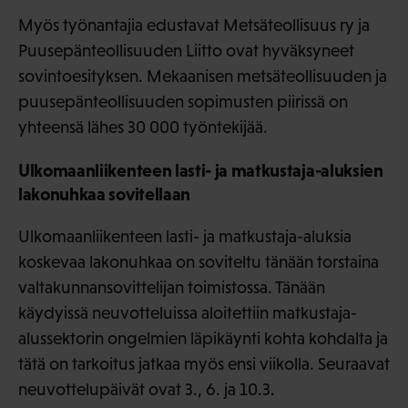
Myös työnantajia edustavat Metsäteollisuus ry ja
Puusepänteollisuuden Liitto ovat hyväksyneet
sovintoesityksen. Mekaanisen metsäteollisuuden ja
puusepänteollisuuden sopimusten piirissä on
yhteensä lähes 30 000 työntekijää.
Ulkomaanliikenteen lasti- ja matkustaja-aluksien
lakonuhkaa sovitellaan
Ulkomaanliikenteen lasti- ja matkustaja-aluksia
koskevaa lakonuhkaa on soviteltu tänään torstaina
valtakunnansovittelijan toimistossa. Tänään
käydyissä neuvotteluissa aloitettiin matkustaja-
alussektorin ongelmien läpikäynti kohta kohdalta ja
tätä on tarkoitus jatkaa myös ensi viikolla. Seuraavat
neuvottelupäivät ovat 3., 6. ja 10.3.