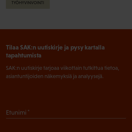
TYÖHYVINVOINTI
Tilaa SAK:n uutiskirje ja pysy kartalla
tapahtumista
SAK:n uutiskirje tarjoaa viikottain tutkittua tietoa,
asiantuntijoiden näkemyksiä ja analyysejä.
(
Etunimi
P
a