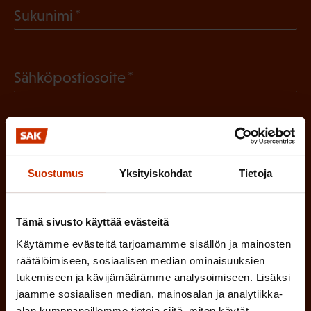
(
Sukunimi
k
P
o
a
l
(
Sähköpostiosoite
k
l
P
o
i
a
l
Mikä tai mitkä näistä kuvaavat sinua
n
k
l
parhaiten?
e
o
i
Suostumus
Yksityiskohdat
Tietoja
n
l
LUOTTAMUSMIES
n
)
l
e
Tämä sivusto käyttää evästeitä
TYÖSUOJELUVALTUUTETTU
i
n
Käytämme evästeitä tarjoamamme sisällön ja mainosten
n
räätälöimiseen, sosiaalisen median ominaisuuksien
)
TÖISSÄ AMMATTILIITOSSA
tukemiseen ja kävijämäärämme analysoimiseen. Lisäksi
e
jaamme sosiaalisen median, mainosalan ja analytiikka-
n
TYÖNANTAJAN EDUSTAJA
alan kumppaneillemme tietoja siitä, miten käytät