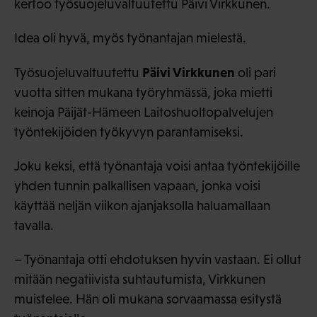
kertoo työsuojeluvaltuutettu Päivi Virkkunen.
Idea oli hyvä, myös työnantajan mielestä.
Päivi Virkkunen
Työsuojeluvaltuutettu
oli pari
vuotta sitten mukana työryhmässä, joka mietti
keinoja Päijät-Hämeen Laitoshuoltopalvelujen
työntekijöiden työkyvyn parantamiseksi.
Joku keksi, että työnantaja voisi antaa työntekijöille
yhden tunnin palkallisen vapaan, jonka voisi
käyttää neljän viikon ajanjaksolla haluamallaan
tavalla.
– Työnantaja otti ehdotuksen hyvin vastaan. Ei ollut
mitään negatiivista suhtautumista, Virkkunen
muistelee. Hän oli mukana sorvaamassa esitystä