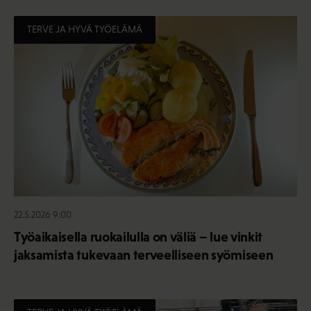
TERVE JA HYVÄ TYÖELÄMÄ
22.5.2026 9:00
Työaikaisella ruokailulla on väliä – lue vinkit
jaksamista tukevaan terveelliseen syömiseen