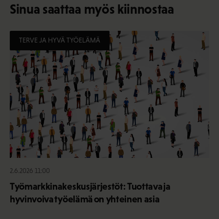
Sinua saattaa myös kiinnostaa
TERVE JA HYVÄ TYÖELÄMÄ
2.6.2026 11:00
Työmarkkinakeskusjärjestöt: Tuottava ja
hyvinvoiva työelämä on yhteinen asia