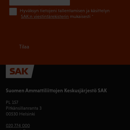
(Pa
Hyväksyn tietojeni tallentamisen ja käsittelyn
SAK:n viestintärekisterin
mukaisesti *
Tilaa
Suomen Ammattiliittojen Keskusjärjestö SAK
PL 157
Pitkänsillanranta 3
00530 Helsinki
020 774 000