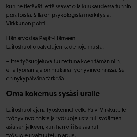
kun he tietävät, että saavat olla kuukaudessa tunnin
pois töistä. Sillä on psykologista merkitystä,
Virkkunen pohtii.
Hän arvostaa Päijät-Hämeen
Laitoshuoltopalvelujen kädenojennusta.
– Itse työsuojeluvaltuutettuna koen tämän niin,
että työnantaja on mukana työhyvinvoinnissa. Se
on nykypäivänä tärkeää.
Oma kokemus sysäsi uralle
Laitoshuoltajana työskennelleelle Päivi Virkkuselle
työhyvinvoinnista ja työsuojelusta tuli sydämen
asia sen jälkeen, kun hän oli itse saanut
työsuojeluvaltuutetun apua.