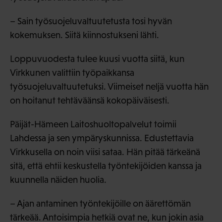
– Sain työsuojeluvaltuutetusta tosi hyvän
kokemuksen. Siitä kiinnostukseni lähti.
Loppuvuodesta tulee kuusi vuotta siitä, kun
Virkkunen valittiin työpaikkansa
työsuojeluvaltuutetuksi. Viimeiset neljä vuotta hän
on hoitanut tehtäväänsä kokopäiväisesti.
Päijät-Hämeen Laitoshuoltopalvelut toimii
Lahdessa ja sen ympäryskunnissa. Edustettavia
Virkkusella on noin viisi sataa. Hän pitää tärkeänä
sitä, että ehtii keskustella työntekijöiden kanssa ja
kuunnella näiden huolia.
– Ajan antaminen työntekijöille on äärettömän
tärkeää. Antoisimpia hetkiä ovat ne, kun jokin asia