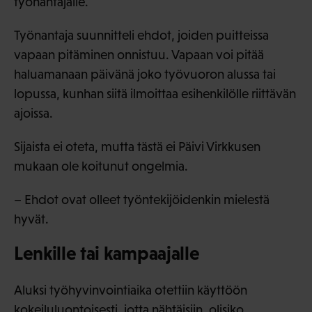
työnantajalle.
Työnantaja suunnitteli ehdot, joiden puitteissa
vapaan pitäminen onnistuu. Vapaan voi pitää
haluamanaan päivänä joko työvuoron alussa tai
lopussa, kunhan siitä ilmoittaa esihenkilölle riittävän
ajoissa.
Sijaista ei oteta, mutta tästä ei Päivi Virkkusen
mukaan ole koitunut ongelmia.
– Ehdot ovat olleet työntekijöidenkin mielestä
hyvät.
Lenkille tai kampaajalle
Aluksi työhyvinvointiaika otettiin käyttöön
kokeiluluontoisesti, jotta nähtäisiin, olisiko