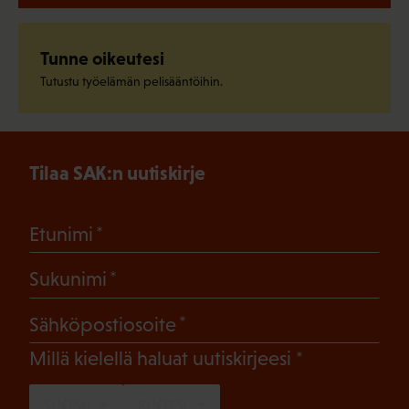
Tunne oikeutesi
Tutustu työelämän pelisääntöihin.
Tilaa SAK:n uutiskirje
(Pakollinen)
Etunimi
(Pakollinen)
Sukunimi
(Pakollinen)
Sähköpostiosoite
(Pakollinen)
Millä kielellä haluat uutiskirjeesi
SUOMI
RUOTSI