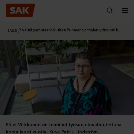
Hyppää
sisältöön
s
Näistä puhutaan
Uutiset
Puhtaanapitoalan yritys otti k…
a
k
·
f
i
Päivi Virkkunen on toiminut työsuojeluvaltuutettuna
kohta kuusi vuotta. Kuva Patrik Lindström.