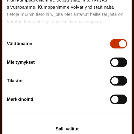
)
sivustoamme. Kumppanimme voivat yhdistää näitä
MUU KIINNOSTUS TYÖELÄMÄASIOIHIN
tietoja muihin tietoihin, joita olet antanut heille tai joita on
kerätty, kun olet käyttänyt heidän palvelujaan.
(
Millä kielellä haluat uutiskirjeesi
Suostumuksen
Välttämätön
valinta
P
SUOMI
RUOTSI
a
Mieltymykset
k
o
(
Hyväksyn tietojeni tallentamisen ja käsittelyn
Tilastot
P
l
SAK:n viestintärekisterin
mukaisesti *
a
l
Markkinointi
k
i
o
n
l
e
l
Salli valitut