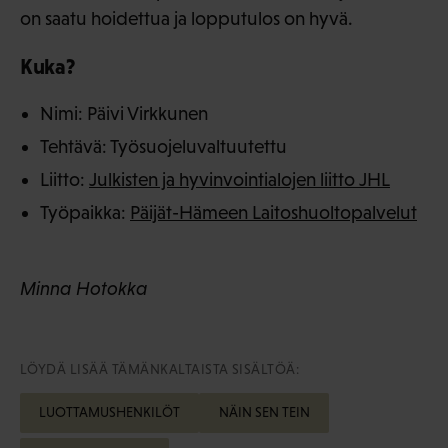
on saatu hoidettua ja lopputulos on hyvä.
Kuka?
Nimi: Päivi Virkkunen
Tehtävä: Työsuojeluvaltuutettu
Liitto:
Julkisten ja hyvinvointialojen liitto JHL
Työpaikka:
Päijät-Hämeen Laitoshuoltopalvelut
Minna Hotokka
LÖYDÄ LISÄÄ TÄMÄNKALTAISTA SISÄLTÖÄ:
LUOTTAMUSHENKILÖT
NÄIN SEN TEIN