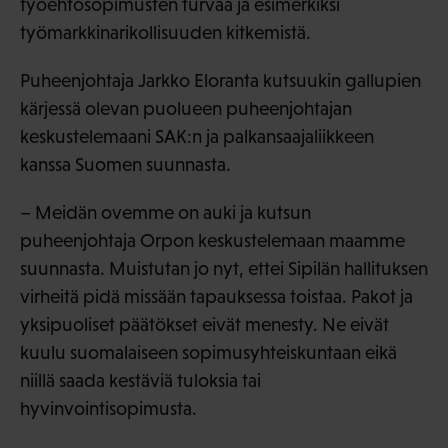
työehtosopimusten turvaa ja esimerkiksi
työmarkkinarikollisuuden kitkemistä.
Puheenjohtaja Jarkko Eloranta kutsuukin gallupien
kärjessä olevan puolueen puheenjohtajan
keskustelemaani SAK:n ja palkansaajaliikkeen
kanssa Suomen suunnasta.
– Meidän ovemme on auki ja kutsun
puheenjohtaja Orpon keskustelemaan maamme
suunnasta. Muistutan jo nyt, ettei Sipilän hallituksen
virheitä pidä missään tapauksessa toistaa. Pakot ja
yksipuoliset päätökset eivät menesty. Ne eivät
kuulu suomalaiseen sopimusyhteiskuntaan eikä
niillä saada kestäviä tuloksia tai
hyvinvointisopimusta.