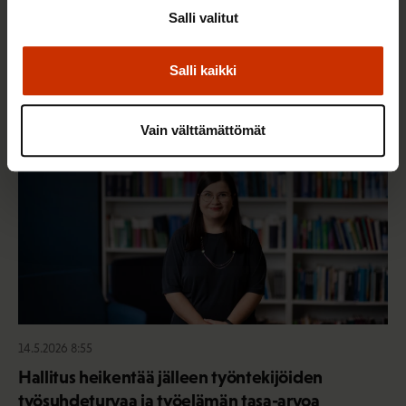
Mikä muuttui määräaikaisissa työsuhteissa? Lue
Salli valitut
juristin vastaukset!
Salli kaikki
TASA-ARVO JA YHDENVERTAISUUS
Vain välttämättömät
14.5.2026 8:55
Hallitus heikentää jälleen työntekijöiden
työsuhdeturvaa ja työelämän tasa-arvoa