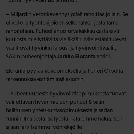
– Miljardin veronkevennys pitää rahoittaa jollain. Se
ei voi olla työntekijöiden selkänahka, josta tämä
rahoitetaan. Puheet ansioturvaleikkauksista eivät
kuulosta miellyttäviltä vieläkään. Mielestäni tulevat
vaalit ovat hyvinkin talous- ja hyvinvointivaalit,
Jarkko Eloranta
SAK:n puheenjohtaja
arvioi.
Eloranta pyytää kokoomukselta ja Petteri Orpolta
tarkennuksia esittämiinsä asioihin.
– Puheet uudesta hyvinvointisopimuksesta tuovat
valitettavan hyvin mieleen puheet Sipilän
hallituksen yhteiskuntasopimuksesta ja sadan
tunnin ilmaisesta lisätyöstä. Tätä emme halua. Sen
sijaan tarvitsemme työntekijöille