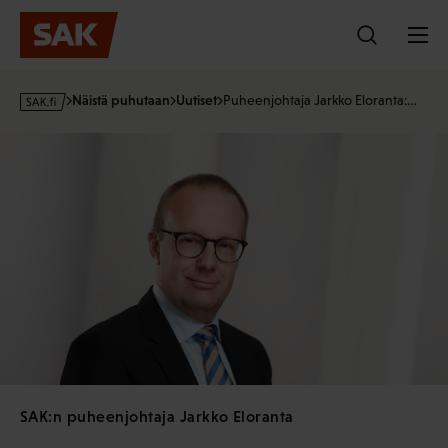
Hyppää
sisältöön
s
Näistä puhutaan
Uutiset
Puheenjohtaja Jarkko Eloranta:…
a
k
·
f
i
SAK:n puheenjohtaja Jarkko Eloranta