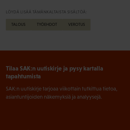
LÖYDÄ LISÄÄ TÄMÄNKALTAISTA SISÄLTÖÄ:
TALOUS
TYÖEHDOT
VEROTUS
Tilaa SAK:n uutiskirje ja pysy kartalla
tapahtumista
SAK:n uutiskirje tarjoaa viikottain tutkittua tietoa,
asiantuntijoiden näkemyksiä ja analyysejä.