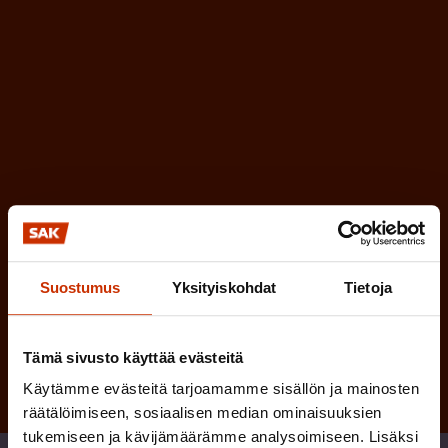
n
l
e
l
i
n
n
)
e
n
)
Suostumus
Yksityiskohdat
Tietoja
Tilaa
Tämä sivusto käyttää evästeitä
Käytämme evästeitä tarjoamamme sisällön ja mainosten
räätälöimiseen, sosiaalisen median ominaisuuksien
tukemiseen ja kävijämäärämme analysoimiseen. Lisäksi