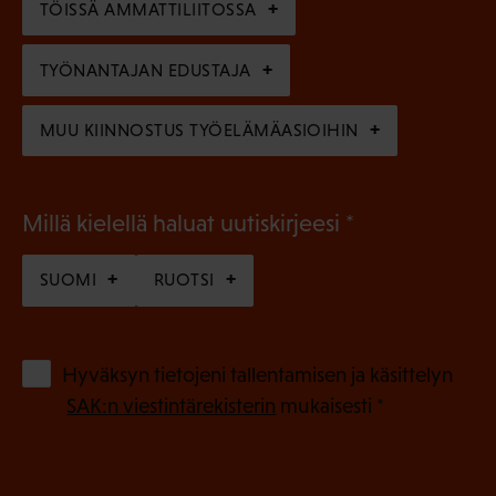
)
TÖISSÄ AMMATTILIITOSSA
e
n
TYÖNANTAJAN EDUSTAJA
)
MUU KIINNOSTUS TYÖELÄMÄASIOIHIN
(
Millä kielellä haluat uutiskirjeesi
P
SUOMI
RUOTSI
a
k
o
(
Hyväksyn tietojeni tallentamisen ja käsittelyn
P
l
SAK:n viestintärekisterin
mukaisesti *
a
l
k
i
o