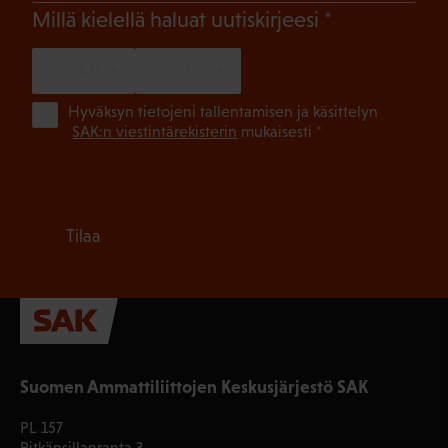
(Pakollinen)
Millä kielellä haluat uutiskirjeesi
SUOMI
RUOTSI
(Pa
Hyväksyn tietojeni tallentamisen ja käsittelyn
SAK:n viestintärekisterin
mukaisesti *
Tilaa
Suomen Ammattiliittojen Keskusjärjestö SAK
PL 157
Pitkänsillanranta 3