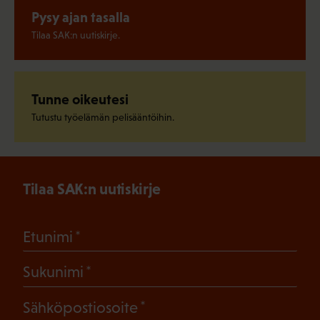
Pysy ajan tasalla
Tilaa SAK:n uutiskirje.
Tunne oikeutesi
Tutustu työelämän pelisääntöihin.
Tilaa SAK:n uutiskirje
(Pakollinen)
Etunimi
(Pakollinen)
Sukunimi
(Pakollinen)
Sähköpostiosoite