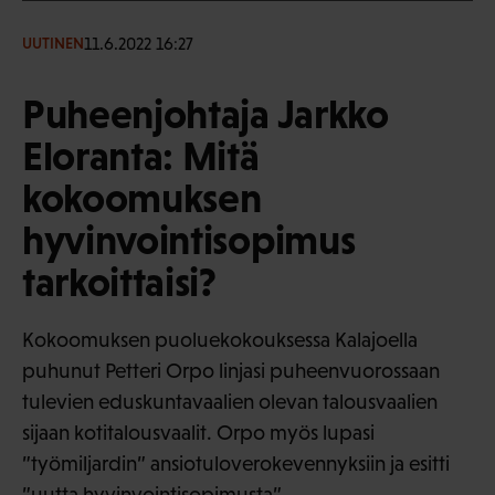
11.6.2022 16:27
UUTINEN
Puheenjohtaja Jarkko
Eloranta: Mitä
kokoomuksen
hyvinvointisopimus
tarkoittaisi?
Kokoomuksen puoluekokouksessa Kalajoella
puhunut Petteri Orpo linjasi puheenvuorossaan
tulevien eduskuntavaalien olevan talousvaalien
sijaan kotitalousvaalit. Orpo myös lupasi
”työmiljardin” ansiotuloverokevennyksiin ja esitti
”uutta hyvinvointisopimusta”.