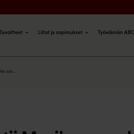
o
Tavoitteet
Liitot ja sopimukset
Työelämän ABC
kin sosi…