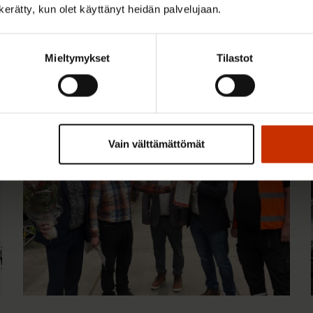
n kerätty, kun olet käyttänyt heidän palvelujaan.
Mieltymykset
Tilastot
 kiinnostaa
TERVE JA HYVÄ TYÖELÄMÄ
Vain välttämättömät