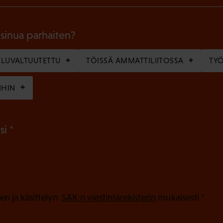
o
l
 sinua parhaiten?
l
LUVALTUUTETTU
TÖISSÄ AMMATTILIITOSSA
TY
i
n
IHIN
e
n
(
si
)
P
a
k
o
(
en ja käsittelyn
SAK:n viestintärekisterin
mukaisesti *
P
l