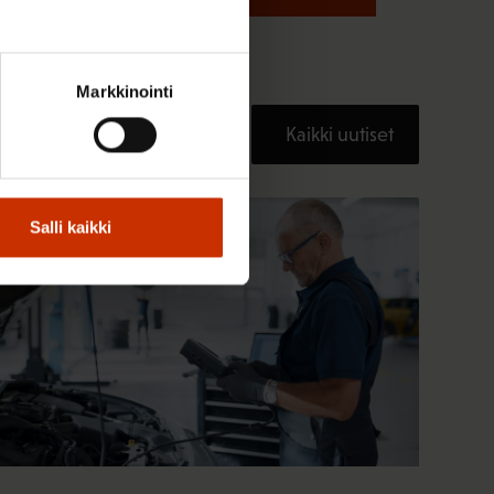
Markkinointi
Kaikki uutiset
TERVE JA HYVÄ TYÖELÄMÄ
Salli kaikki