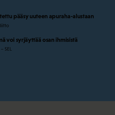
tettu pääsy uuteen apuraha-alustaan
iitto
ä voi syrjäyttää osan ihmisistä
 – SEL