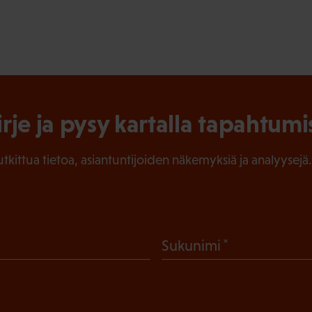
irje ja pysy kartalla tapahtumi
tutkittua tietoa, asiantuntijoiden näkemyksiä ja analyysejä.
(
Sukunimi
P
a
k