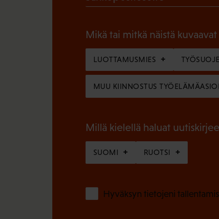
P
o
a
l
Mikä tai mitkä näistä kuvaavat
k
l
o
LUOTTAMUSMIES
TYÖSUOJE
i
l
n
MUU KIINNOSTUS TYÖELÄMÄASIO
l
e
i
n
n
Millä kielellä haluat uutiskirjee
)
e
SUOMI
RUOTSI
n
)
Hyväksyn tietojeni tallentamis