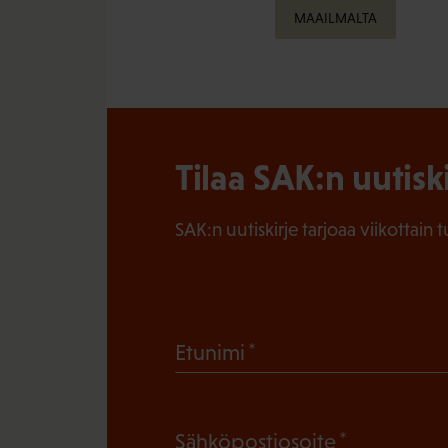
MAAILMALTA
Tilaa SAK:n uutisk
SAK:n uutiskirje tarjoaa viikottain 
(
Etunimi
P
a
(
Sähköpostiosoite
k