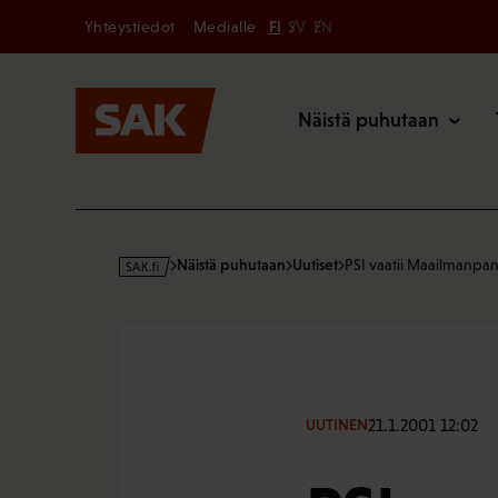
Secondary
Hyppää
Yhteystiedot
Medialle
FI
SV
EN
sisältöön
Päävalikk
Näistä puhutaan
s
Näistä puhutaan
Uutiset
PSI vaatii Maailmanpan
a
k
·
f
i
21.1.2001 12:02
UUTINEN