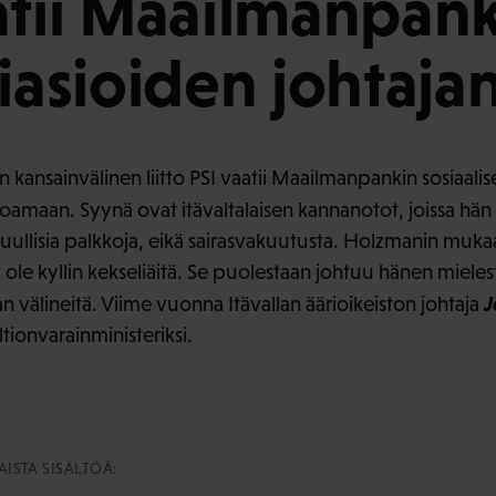
atii Maailmanpan
liasioiden johtaja
en kansainvälinen liitto PSI vaatii Maailmanpankin sosiaali
oamaan. Syynä ovat itävaltalaisen kannanotot, joissa hän 
ullisia palkkoja, eikä sairasvakuutusta. Holzmanin muk
 ole kyllin kekseliäitä. Se puolestaan johtuu hänen mielestä
J
an välineitä. Viime vuonna Itävallan äärioikeiston johtaja
ionvarainministeriksi.
ISTA SISÄLTÖÄ: