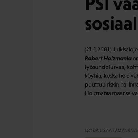
PSI va
sosiaa
(21.1.2001) Julkisaloj
Robert Holzmania
er
työsuhdeturvaa, kohtu
köyhiä, koska he eivät
puuttuu riskin hallinn
Holzmania maansa valt
LÖYDÄ LISÄÄ TÄMÄNKALTA