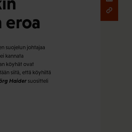
kin
n eroa
sen suojelun johtajaa
ei kannata
aan köyhät ovat
än siitä, että köyhiltä
örg Haider
suositteli