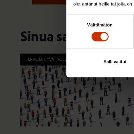
olet antanut heille tai joita o
Suostumuksen
Välttämätön
valinta
Sinua saattaa myös
TERVE JA HYVÄ TYÖELÄMÄ
Salli valitut