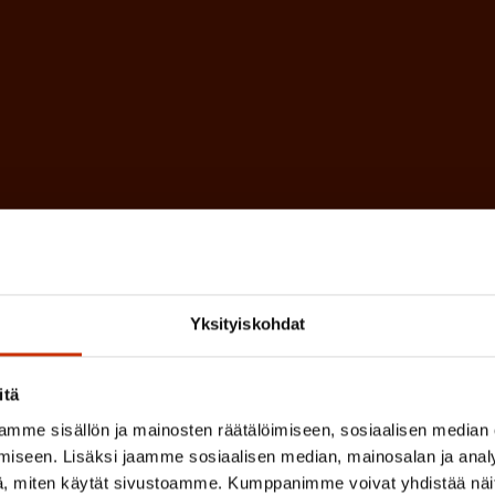
a
l
k
i
o
n
l
e
l
i
n
n
)
e
n
)
Yksityiskohdat
itä
mme sisällön ja mainosten räätälöimiseen, sosiaalisen median
iseen. Lisäksi jaamme sosiaalisen median, mainosalan ja analy
, miten käytät sivustoamme. Kumppanimme voivat yhdistää näitä t