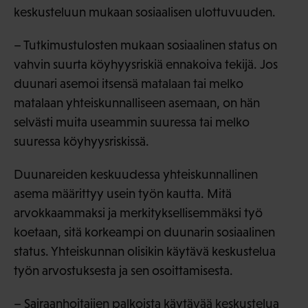
keskusteluun mukaan sosiaalisen ulottuvuuden.
– Tutkimustulosten mukaan sosiaalinen status on
vahvin suurta köyhyysriskiä ennakoiva tekijä. Jos
duunari asemoi itsensä matalaan tai melko
matalaan yhteiskunnalliseen asemaan, on hän
selvästi muita useammin suuressa tai melko
suuressa köyhyysriskissä.
Duunareiden keskuudessa yhteiskunnallinen
asema määrittyy usein työn kautta. Mitä
arvokkaammaksi ja merkityksellisemmäksi työ
koetaan, sitä korkeampi on duunarin sosiaalinen
status. Yhteiskunnan olisikin käytävä keskustelua
työn arvostuksesta ja sen osoittamisesta.
– Sairaanhoitajien palkoista käytävää keskustelua