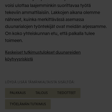
voisi ulottaa laajemminkin suorittavaa työtä
tekeviin ammattilaisiin. Lakkojen aikana olemme
nähneet, kuinka merkittävässä asemassa
duunarialojen työntekijät ovat meidän arjessamme.
On koko yhteiskunnan etu, että palkalla tulee
toimeen.
Keskeiset tutkimustulokset duunareiden
köyhyysriskistä
LÖYDÄ LISÄÄ TÄMÄNKALTAISTA SISÄLTÖÄ:
PALKKAUS
TALOUS
TIEDOTTEET
TYÖELÄMÄN TUTKIMUS