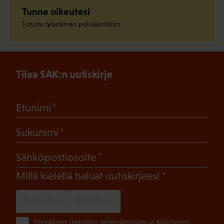
Tunne oikeutesi
Tutustu työelämän pelisääntöihin.
Tilaa SAK:n uutiskirje
(Pakollinen)
Etunimi
(Pakollinen)
Sukunimi
(Pakollinen)
Sähköpostiosoite
(Pakollinen)
Millä kielellä haluat uutiskirjeesi
SUOMI
RUOTSI
(Pa
Hyväksyn tietojeni tallentamisen ja käsittelyn