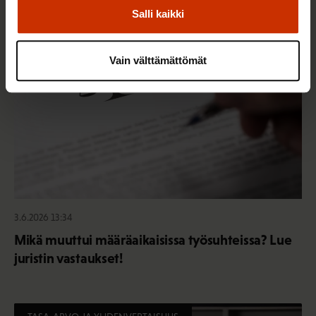
Salli kaikki
TASA-ARVO JA YHDENVERTAISUUS
Vain välttämättömät
3.6.2026 13:34
Mikä muuttui määräaikaisissa työsuhteissa? Lue
juristin vastaukset!