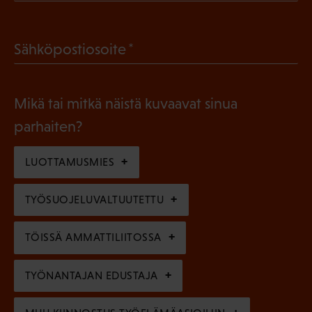
P
o
a
l
(
Sähköpostiosoite
k
l
P
o
i
a
l
Mikä tai mitkä näistä kuvaavat sinua
n
k
l
parhaiten?
e
o
i
n
l
LUOTTAMUSMIES
n
)
l
e
TYÖSUOJELUVALTUUTETTU
i
n
n
)
TÖISSÄ AMMATTILIITOSSA
e
n
TYÖNANTAJAN EDUSTAJA
)