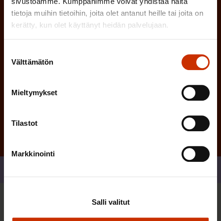
sivustoamme. Kumppanimme voivat yhdistää näitä
e
tietoja muihin tietoihin, joita olet antanut heille tai joita on
n
kerätty, kun olet käyttänyt heidän palvelujaan.
)
Suostumuksen
Välttämätön
valinta
Mieltymykset
Tilaa
Tilastot
Markkinointi
Jaa
Salli valitut
Sinua saattaa myös kiinnostaa