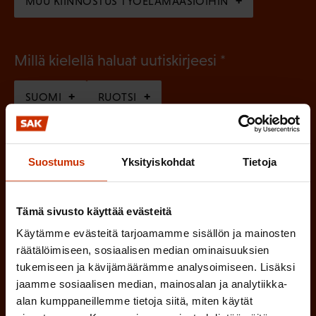
MUU KIINNOSTUS TYÖELÄMÄASIOIHIN
(
Millä kielellä haluat uutiskirjeesi
P
SUOMI
RUOTSI
a
k
o
(
Hyväksyn tietojeni tallentamisen ja käsittelyn
Suostumus
Yksityiskohdat
Tietoja
P
l
SAK:n viestintärekisterin
mukaisesti *
a
l
k
Tämä sivusto käyttää evästeitä
i
o
Käytämme evästeitä tarjoamamme sisällön ja mainosten
n
l
räätälöimiseen, sosiaalisen median ominaisuuksien
e
tukemiseen ja kävijämäärämme analysoimiseen. Lisäksi
l
jaamme sosiaalisen median, mainosalan ja analytiikka-
i
n
alan kumppaneillemme tietoja siitä, miten käytät
n
)