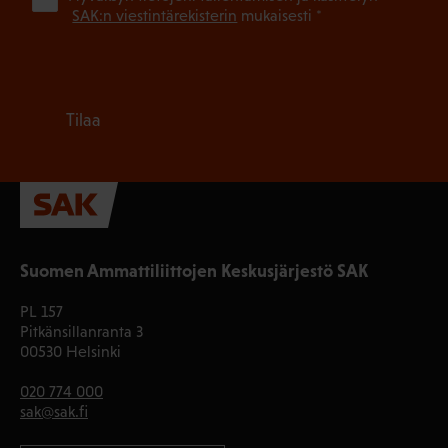
SAK:n viestintärekisterin
mukaisesti *
Tilaa
Suomen Ammattiliittojen Keskusjärjestö SAK
PL 157
Pitkänsillanranta 3
00530 Helsinki
020 774 000
sak@sak.fi