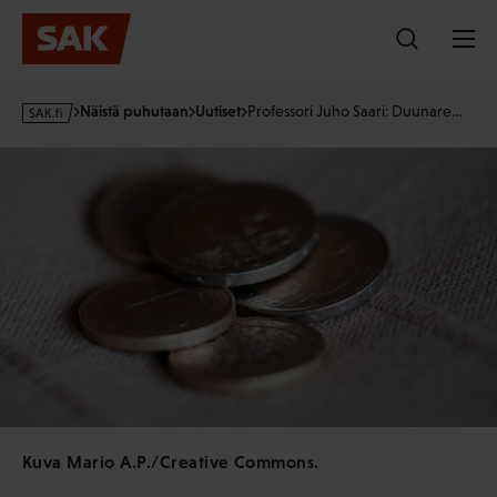
Hyppää
sisältöön
s
Näistä puhutaan
Uutiset
Professori Juho Saari: Duunare…
a
k
·
f
i
Kuva Mario A.P./Creative Commons.