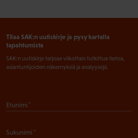
Tilaa SAK:n uutiskirje ja pysy kartalla
tapahtumista
SAK:n uutiskirje tarjoaa viikottain tutkittua tietoa,
asiantuntijoiden näkemyksiä ja analyysejä.
(
Etunimi
P
a
(
Sukunimi
k