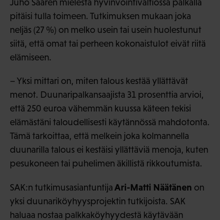
Juho Saaren mielestä hyvinvointivaltiossa palkalla
pitäisi tulla toimeen. Tutkimuksen mukaan joka
neljäs (27 %) on melko usein tai usein huolestunut
siitä, että omat tai perheen kokonaistulot eivät riitä
elämiseen.
– Yksi mittari on, miten talous kestää yllättävät
menot. Duunaripalkansaajista 31 prosenttia arvioi,
että 250 euroa vähemmän kuussa käteen tekisi
elämästäni taloudellisesti käytännössä mahdotonta.
Tämä tarkoittaa, että melkein joka kolmannella
duunarilla talous ei kestäisi yllättäviä menoja, kuten
pesukoneen tai puhelimen äkillistä rikkoutumista.
Ari-Matti Näätänen
SAK:n tutkimusasiantuntija
on
yksi duunariköyhyysprojektin tutkijoista. SAK
haluaa nostaa palkkaköyhyydestä käytävään