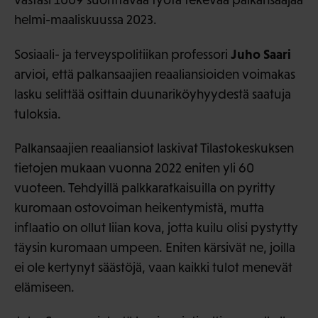
helmi-maaliskuussa 2023.
Juho Saari
Sosiaali- ja terveyspolitiikan professori
arvioi, että palkansaajien reaaliansioiden voimakas
lasku selittää osittain duunariköyhyydestä saatuja
tuloksia.
Palkansaajien reaaliansiot laskivat Tilastokeskuksen
tietojen mukaan vuonna 2022 eniten yli 60
vuoteen. Tehdyillä palkkaratkaisuilla on pyritty
kuromaan ostovoiman heikentymistä, mutta
inflaatio on ollut liian kova, jotta kuilu olisi pystytty
täysin kuromaan umpeen. Eniten kärsivät ne, joilla
ei ole kertynyt säästöjä, vaan kaikki tulot menevät
elämiseen.