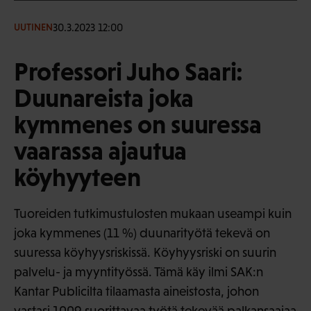
30.3.2023 12:00
UUTINEN
Professori Juho Saari:
Duunareista joka
kymmenes on suuressa
vaarassa ajautua
köyhyyteen
Tuoreiden tutkimustulosten mukaan useampi kuin
joka kymmenes (11 %) duunarityötä tekevä on
suuressa köyhyysriskissä. Köyhyysriski on suurin
palvelu- ja myyntityössä. Tämä käy ilmi SAK:n
Kantar Publicilta tilaamasta aineistosta, johon
vastasi 1009 suorittavaa työtä tekevää palkansaajaa