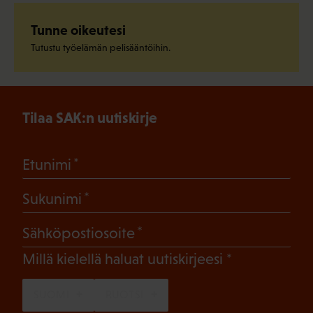
Tunne oikeutesi
Tutustu työelämän pelisääntöihin.
Tilaa SAK:n uutiskirje
(Pakollinen)
Etunimi
(Pakollinen)
Sukunimi
(Pakollinen)
Sähköpostiosoite
(Pakollinen)
Millä kielellä haluat uutiskirjeesi
SUOMI
RUOTSI