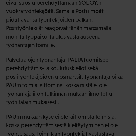
eivät suostu perehdyttämään SOL OY:n
vuokratyöntekijöitä. Samalla Posti ilmoitti
pidättävänsä työntekijöiden palkan.
Postityöntekijät reagoivat tähän marssimalla
monilta työpaikoilta ulos vastalauseena
työnantajan toimille.
Palvelualojen työnantajat PALTA tuomitsee
perehdyttämis- ja koulutuskiellot sekä
postityöntekijöiden ulosmarssit. Työnantaja pitää
PAU:n toimia laittomina, koska niistä ei ole
työnantajaliiton tulkinnan mukaan ilmoitettu
työriitalain mukaisesti.
PAU:n mukaan
kyse ei ole laittomista toimista,
koska perehdyttämisestä kieltäytyminen ei ole
työnseisaus. Toimillaan työntekijät vastustavat