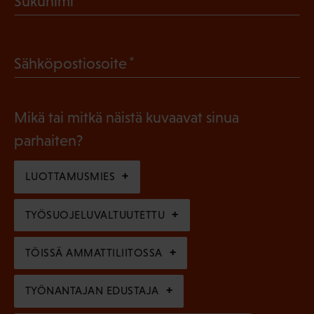
Sukunimi
k
P
o
a
l
(
Sähköpostiosoite
k
l
P
o
i
a
l
Mikä tai mitkä näistä kuvaavat sinua
n
k
l
parhaiten?
e
o
i
n
l
LUOTTAMUSMIES
n
)
l
e
TYÖSUOJELUVALTUUTETTU
i
n
n
)
TÖISSÄ AMMATTILIITOSSA
e
n
TYÖNANTAJAN EDUSTAJA