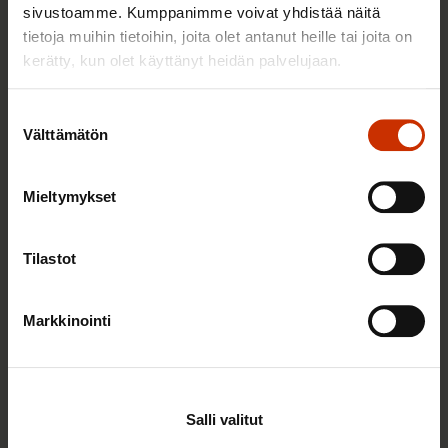
sivustoamme. Kumppanimme voivat yhdistää näitä
tietoja muihin tietoihin, joita olet antanut heille tai joita on
kerätty, kun olet käyttänyt heidän palvelujaan.
TERVE JA HYVÄ TYÖELÄMÄ
Suostumuksen
Välttämätön
valinta
Mieltymykset
Tilastot
Markkinointi
2.6.2026 11:00
Työmarkkinakeskusjärjestöt: Tuottava ja
hyvinvoiva työelämä on yhteinen asia
Salli valitut