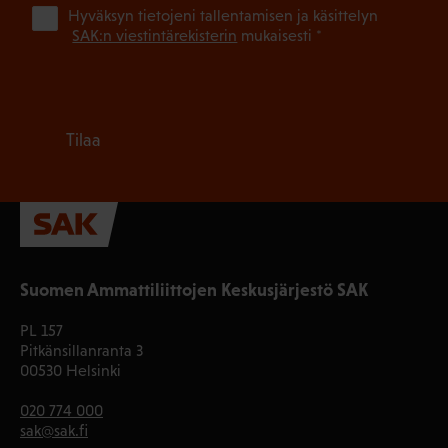
(Pa
Hyväksyn tietojeni tallentamisen ja käsittelyn
SAK:n viestintärekisterin
mukaisesti *
Tilaa
Suomen Ammattiliittojen Keskusjärjestö SAK
PL 157
Pitkänsillanranta 3
00530 Helsinki
020 774 000
sak@sak.fi