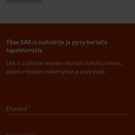
Tilaa SAK:n uutiskirje ja pysy kartalla
tapahtumista
SAK:n uutiskirje tarjoaa viikottain tutkittua tietoa,
asiantuntijoiden näkemyksiä ja analyysejä.
(
Etunimi
P
a
(