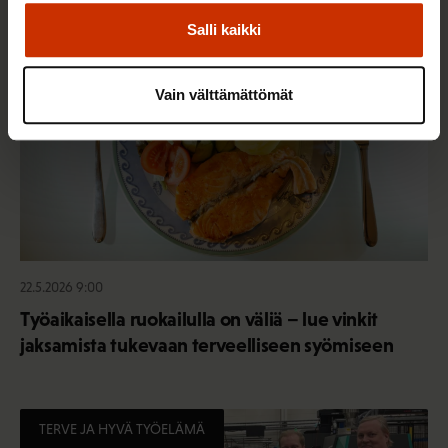
TERVE JA HYVÄ TYÖELÄMÄ
Salli kaikki
Vain välttämättömät
22.5.2026 9:00
Työaikaisella ruokailulla on väliä – lue vinkit
jaksamista tukevaan terveelliseen syömiseen
TERVE JA HYVÄ TYÖELÄMÄ