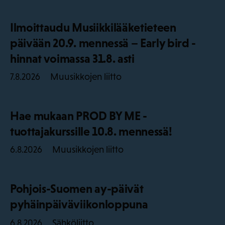
Ilmoittaudu Musiikkilääketieteen
päivään 20.9. mennessä – Early bird -
hinnat voimassa 31.8. asti
Muusikkojen liitto
7.8.2026
Hae mukaan PROD BY ME -
tuottajakurssille 10.8. mennessä!
Muusikkojen liitto
6.8.2026
Pohjois-Suomen ay-päivät
pyhäinpäiväviikonloppuna
Sähköliitto
6.8.2026