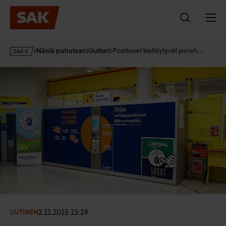
Hyppää
sisältöön
s
Näistä puhutaan
Uutiset
Postilaiset kieltäytyvät pereh…
a
k
·
f
i
2.11.2015 15:19
UUTINEN