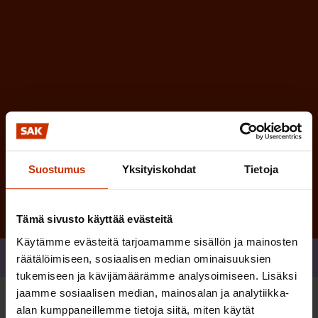
n
)
e
n
)
Tilaa
Suostumus
Yksityiskohdat
Tietoja
Tämä sivusto käyttää evästeitä
Käytämme evästeitä tarjoamamme sisällön ja mainosten
Jaa
räätälöimiseen, sosiaalisen median ominaisuuksien
tukemiseen ja kävijämäärämme analysoimiseen. Lisäksi
jaamme sosiaalisen median, mainosalan ja analytiikka-
alan kumppaneillemme tietoja siitä, miten käytät
Sinua saattaa myös kiinnostaa