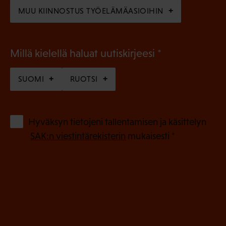
)
MUU KIINNOSTUS TYÖELÄMÄASIOIHIN
(
Millä kielellä haluat uutiskirjeesi
P
SUOMI
RUOTSI
a
k
o
(
Hyväksyn tietojeni tallentamisen ja käsittelyn
P
l
SAK:n viestintärekisterin
mukaisesti *
a
l
k
i
o
n
l
e
l
i
n