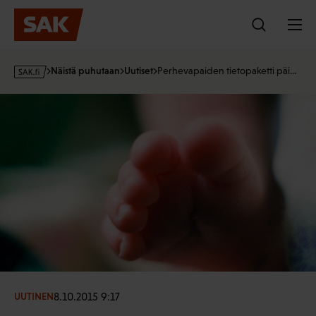
Hyppää
sisältöön
s
Näistä puhutaan
Uutiset
Perhevapaiden tietopaketti päi…
a
k
·
f
i
8.10.2015 9:17
UUTINEN