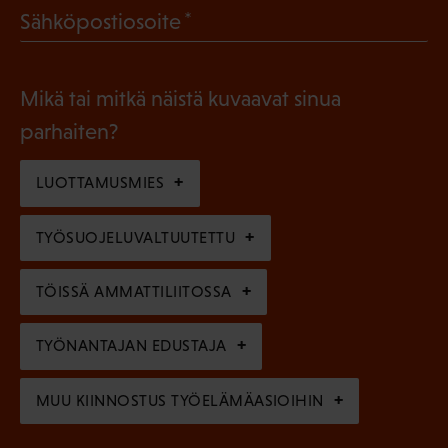
l
(
Sähköpostiosoite
k
l
P
o
i
a
l
Mikä tai mitkä näistä kuvaavat sinua
n
k
l
parhaiten?
e
o
i
n
l
LUOTTAMUSMIES
n
)
l
e
TYÖSUOJELUVALTUUTETTU
i
n
n
)
TÖISSÄ AMMATTILIITOSSA
e
n
TYÖNANTAJAN EDUSTAJA
)
MUU KIINNOSTUS TYÖELÄMÄASIOIHIN