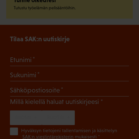
Tutustu työelämän pelisääntöihin.
Tilaa SAK:n uutiskirje
(Pakollinen)
Etunimi
(Pakollinen)
Sukunimi
(Pakollinen)
Sähköpostiosoite
(Pakollinen)
Millä kielellä haluat uutiskirjeesi
SUOMI
RUOTSI
(Pa
Hyväksyn tietojeni tallentamisen ja käsittelyn
SAK:n viestintärekisterin
mukaisesti *