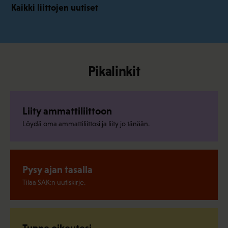
Kaikki liittojen uutiset
Pikalinkit
Liity ammattiliittoon
Löydä oma ammattiliittosi ja liity jo tänään.
Pysy ajan tasalla
Tilaa SAK:n uutiskirje.
Tunne oikeutesi