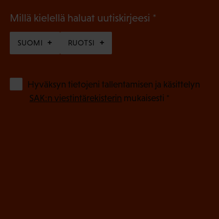
(
Millä kielellä haluat uutiskirjeesi
P
SUOMI
RUOTSI
a
k
o
(
Hyväksyn tietojeni tallentamisen ja käsittelyn
P
l
SAK:n viestintärekisterin
mukaisesti *
a
l
k
i
o
n
l
e
l
i
n
n
)
e
n