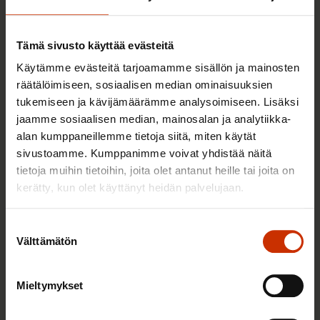
Tämä sivusto käyttää evästeitä
Käytämme evästeitä tarjoamamme sisällön ja mainosten
räätälöimiseen, sosiaalisen median ominaisuuksien
tukemiseen ja kävijämäärämme analysoimiseen. Lisäksi
jaamme sosiaalisen median, mainosalan ja analytiikka-
alan kumppaneillemme tietoja siitä, miten käytät
sivustoamme. Kumppanimme voivat yhdistää näitä
tietoja muihin tietoihin, joita olet antanut heille tai joita on
2.6.2026 11:00
kerätty, kun olet käyttänyt heidän palvelujaan.
Työmarkkinakeskusjärjestöt: Tuottava ja
hyvinvoiva työelämä on yhteinen asia
Suostumuksen
Välttämätön
valinta
Mieltymykset
TERVE JA HYVÄ TYÖELÄMÄ