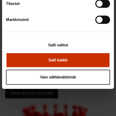
Tilastot
Markkinointi
Salli valitut
22.5.2026 9:00
Salli kaikki
Työaikaisella ruokailulla on väliä – lue vinkit
jaksamista tukevaan terveelliseen syömiseen
Vain välttämättömät
TERVE JA HYVÄ TYÖELÄMÄ