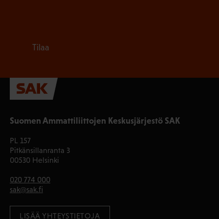
Tilaa
Suomen Ammattiliittojen Keskusjärjestö SAK
PL 157
Pitkänsillanranta 3
00530 Helsinki
020 774 000
sak@sak.fi
LISÄÄ YHTEYSTIETOJA