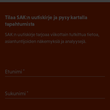
Tilaa SAK:n uutiskirje ja pysy kartalla
tapahtumista
SAK:n uutiskirje tarjoaa viikottain tutkittua tietoa,
asiantuntijoiden näkemyksiä ja analyysejä.
(
Etunimi
P
a
(
Sukunimi
k
P
o
a