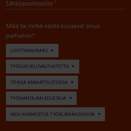
(
Sähköpostiosoite
k
l
P
o
i
a
l
Mikä tai mitkä näistä kuvaavat sinua
n
k
l
parhaiten?
e
o
i
n
l
LUOTTAMUSMIES
n
)
l
e
TYÖSUOJELUVALTUUTETTU
i
n
n
)
TÖISSÄ AMMATTILIITOSSA
e
n
TYÖNANTAJAN EDUSTAJA
)
MUU KIINNOSTUS TYÖELÄMÄASIOIHIN