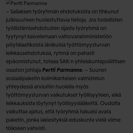
– Sailaksen työryhmän ehdotuksista on tihkunut
julkisuuteen huolestuttavia tietoja. Jos todellisten
työllistämisehdotusten sijasta työryhmä on
tyytynyt kaivelemaan valtiovarainministeriön
pöytälaatikoista iänikuisia työttömyysturvan
leikkausehdotuksia, ryhmä on pahasti
epäonnistunut, toteaa SAK:n yhteiskuntapoliittisen
Pertti Parmanne
osaston johtaja
. – Suuren
sosiaalipaketin kolmikantaisen valmistelun
yhteydessä arvioitiin huolella myös
työttömyysturvan vaikutukset työllisyyteen, eikä
leikkauksista löytynyt työllisyyslääkettä. Oudolta
vaikuttaa ajatus, että työryhmä haluaisi avata
paketin, jonka lakiesityksiä eduskunta vielä viime
töikseen vahvisti.