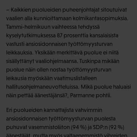
– Kaikkien puolueiden puheenjohtajat sitoutuivat
vaalien alla kunnioittamaan kolmikantasopimuksia.
Tammi-helmikuun vaihteessa tehdyssä
kyselytutkimuksessa 87 prosenttia kansalaisista
vastusti ansiosidonnaisen työttömyysturvan
leikkauksia. Yksikään merkittävä puolue ei niitä
sisällyttänyt vaaliohjelmaansa. Tuskinpa mikään
puolue näin ollen nostaa työttömyysturvan
leikausia myöskään vaatimuslistalleen
hallitusohjelmaneuvotteluissa. Mikä puolue haluaisi
näin pettää äänestäjänsä?, Parmanne pohtii.
Eri puolueiden kannattajista vahvimmin
ansiosidonnaisen työttömyysturvan puolesta
puhuvat vasemmistoliiton (94 %) ja SDP:n (92 %)
äänestäjät, mutta myös valtaenemmistö vihreiden