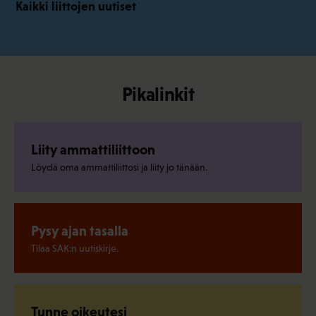
Kaikki liittojen uutiset
Pikalinkit
Liity ammattiliittoon
Löydä oma ammattiliittosi ja liity jo tänään.
Pysy ajan tasalla
Tilaa SAK:n uutiskirje.
Tunne oikeutesi