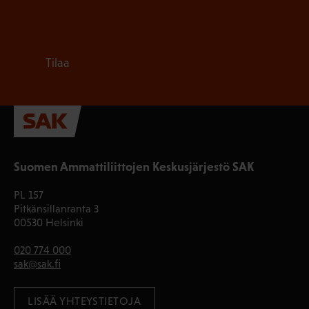
Tilaa
Suomen Ammattiliittojen Keskusjärjestö SAK
PL 157
Pitkänsillanranta 3
00530 Helsinki
020 774 000
sak@sak.fi
LISÄÄ YHTEYSTIETOJA