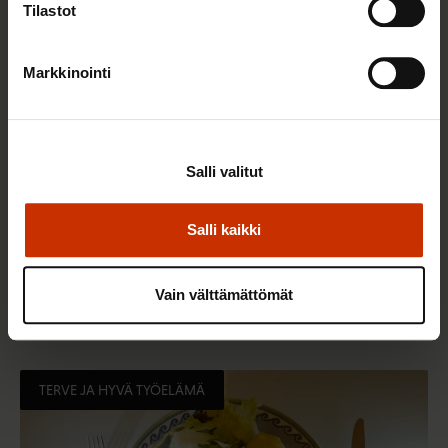
Tilastot
Markkinointi
Salli valitut
Salli kaikki
2.6.2026 11:00
Työmarkkinakeskusjärjestöt: Tuottava ja
Vain välttämättömät
hyvinvoiva työelämä on yhteinen asia
TERVE JA HYVÄ TYÖELÄMÄ