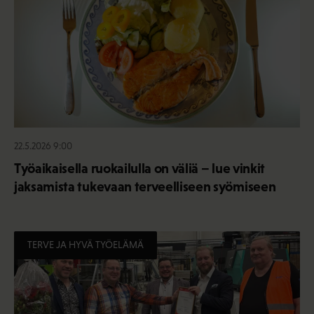
22.5.2026 9:00
Työaikaisella ruokailulla on väliä – lue vinkit
jaksamista tukevaan terveelliseen syömiseen
TERVE JA HYVÄ TYÖELÄMÄ