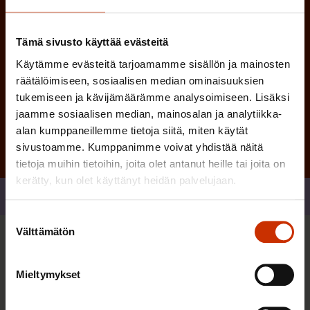
)
Tämä sivusto käyttää evästeitä
Käytämme evästeitä tarjoamamme sisällön ja mainosten
räätälöimiseen, sosiaalisen median ominaisuuksien
Tilaa
tukemiseen ja kävijämäärämme analysoimiseen. Lisäksi
jaamme sosiaalisen median, mainosalan ja analytiikka-
alan kumppaneillemme tietoja siitä, miten käytät
sivustoamme. Kumppanimme voivat yhdistää näitä
tietoja muihin tietoihin, joita olet antanut heille tai joita on
kerätty, kun olet käyttänyt heidän palvelujaan.
Jaa
Suostumuksen
Välttämätön
valinta
Sinua saattaa myös kiinnostaa
Mieltymykset
TERVE JA HYVÄ TYÖELÄMÄ