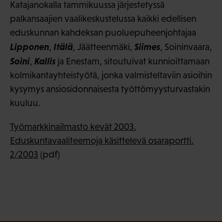
Katajanokalla tammikuussa järjestetyssä
palkansaajien vaalikeskustelussa kaikki edellisen
eduskunnan kahdeksan puoluepuheenjohtajaa
Lipponen
Itälä
Siimes
,
, Jäätteenmäki,
, Soininvaara,
Soini
Kallis
,
ja Enestam, sitoutuivat kunnioittamaan
kolmikantayhteistyötä, jonka valmisteltaviin asioihin
kysymys ansiosidonnaisesta työttömyysturvastakin
kuuluu.
Työmarkkinailmasto kevät 2003.
Eduskuntavaaliteemoja käsittelevä osaraportti.
2/2003
(pdf)