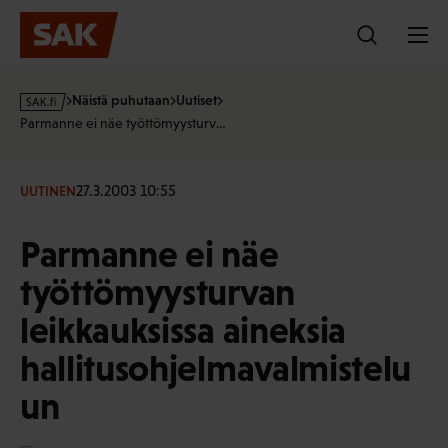
Hyppää
sisältöön
s
Näistä puhutaan
Uutiset
a
Parmanne ei näe työttömyysturv…
k
·
f
27.3.2003 10:55
UUTINEN
i
Parmanne ei näe
työttömyysturvan
leikkauksissa aineksia
hallitusohjelmavalmistelu
un