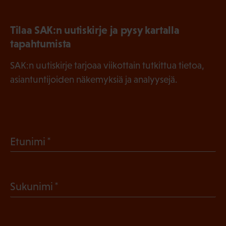
Tilaa SAK:n uutiskirje ja pysy kartalla
tapahtumista
SAK:n uutiskirje tarjoaa viikottain tutkittua tietoa,
asiantuntijoiden näkemyksiä ja analyysejä.
(
Etunimi
P
a
(
Sukunimi
k
P
o
a
l