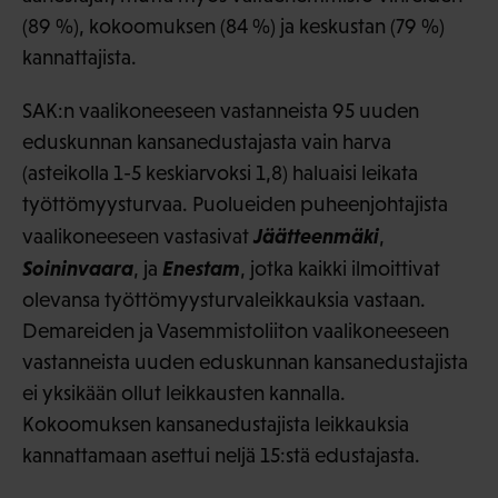
(89 %), kokoomuksen (84 %) ja keskustan (79 %)
kannattajista.
SAK:n vaalikoneeseen vastanneista 95 uuden
eduskunnan kansanedustajasta vain harva
(asteikolla 1-5 keskiarvoksi 1,8) haluaisi leikata
työttömyysturvaa. Puolueiden puheenjohtajista
Jäätteenmäki
vaalikoneeseen vastasivat
,
Soininvaara
Enestam
, ja
, jotka kaikki ilmoittivat
olevansa työttömyysturvaleikkauksia vastaan.
Demareiden ja Vasemmistoliiton vaalikoneeseen
vastanneista uuden eduskunnan kansanedustajista
ei yksikään ollut leikkausten kannalla.
Kokoomuksen kansanedustajista leikkauksia
kannattamaan asettui neljä 15:stä edustajasta.