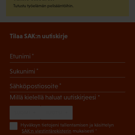
Tutustu työelämän pelisääntöihin.
Tilaa SAK:n uutiskirje
(Pakollinen)
Etunimi
(Pakollinen)
Sukunimi
(Pakollinen)
Sähköpostiosoite
(Pakollinen)
Millä kielellä haluat uutiskirjeesi
SUOMI
RUOTSI
(Pa
Hyväksyn tietojeni tallentamisen ja käsittelyn
SAK:n viestintärekisterin
mukaisesti *