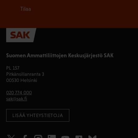
Tilaa
Suomen Ammattiliittojen Keskusjärjestö SAK
PL 157
Pitkänsillanranta 3
00530 Helsinki
020 774 000
sak@sak.fi
LISÄÄ YHTEYSTIETOJA