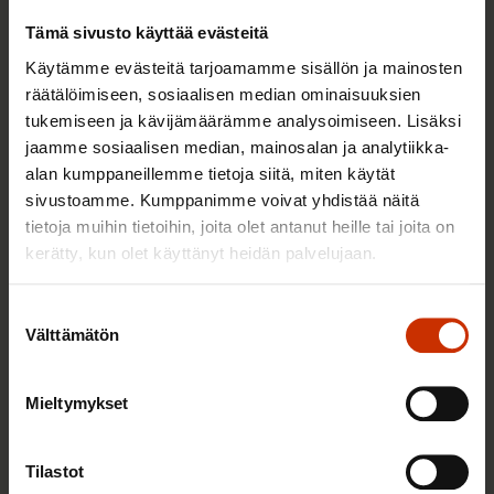
Tämä sivusto käyttää evästeitä
Käytämme evästeitä tarjoamamme sisällön ja mainosten
räätälöimiseen, sosiaalisen median ominaisuuksien
tukemiseen ja kävijämäärämme analysoimiseen. Lisäksi
jaamme sosiaalisen median, mainosalan ja analytiikka-
alan kumppaneillemme tietoja siitä, miten käytät
sivustoamme. Kumppanimme voivat yhdistää näitä
tietoja muihin tietoihin, joita olet antanut heille tai joita on
2.6.2026 11:00
kerätty, kun olet käyttänyt heidän palvelujaan.
Työmarkkinakeskusjärjestöt: Tuottava ja
hyvinvoiva työelämä on yhteinen asia
Suostumuksen
Välttämätön
valinta
TERVE JA HYVÄ TYÖELÄMÄ
Mieltymykset
Tilastot