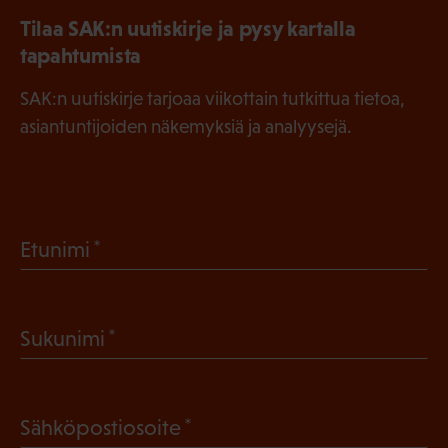
Tilaa SAK:n uutiskirje ja pysy kartalla
tapahtumista
SAK:n uutiskirje tarjoaa viikottain tutkittua tietoa,
asiantuntijoiden näkemyksiä ja analyysejä.
(
Etunimi
P
a
(
Sukunimi
k
P
o
a
l
(
Sähköpostiosoite
k
l