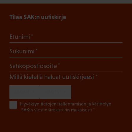
Tilaa SAK:n uutiskirje
(Pakollinen)
Etunimi
(Pakollinen)
Sukunimi
(Pakollinen)
Sähköpostiosoite
(Pakollinen)
Millä kielellä haluat uutiskirjeesi
SUOMI
RUOTSI
(Pa
Hyväksyn tietojeni tallentamisen ja käsittelyn
SAK:n viestintärekisterin
mukaisesti *