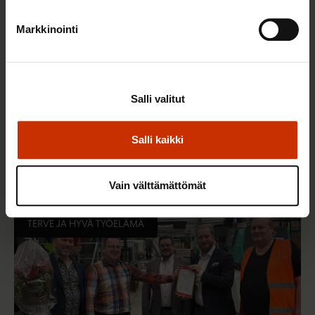
Markkinointi
Salli valitut
22.5.2026 9:00
Salli kaikki
Työaikaisella ruokailulla on väliä – lue vinkit
jaksamista tukevaan terveelliseen syömiseen
Vain välttämättömät
TERVE JA HYVÄ TYÖELÄMÄ