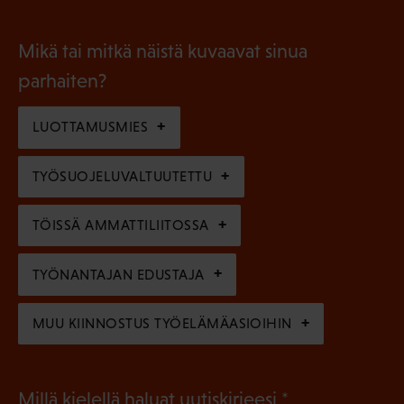
P
o
i
a
l
Mikä tai mitkä näistä kuvaavat sinua
n
k
l
parhaiten?
e
o
i
n
l
LUOTTAMUSMIES
n
)
l
e
TYÖSUOJELUVALTUUTETTU
i
n
n
)
TÖISSÄ AMMATTILIITOSSA
e
n
TYÖNANTAJAN EDUSTAJA
)
MUU KIINNOSTUS TYÖELÄMÄASIOIHIN
(
Millä kielellä haluat uutiskirjeesi