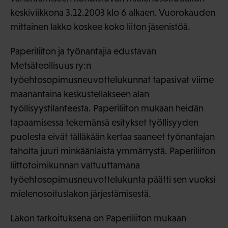
keskiviikkona 3.12.2003 klo 6 alkaen. Vuorokauden
mittainen lakko koskee koko liiton jäsenistöä.
Paperiliiton ja työnantajia edustavan
Metsäteollisuus ry:n
työehtosopimusneuvottelukunnat tapasivat viime
maanantaina keskustellakseen alan
työllisyystilanteesta. Paperiliiton mukaan heidän
tapaamisessa tekemänsä esitykset työllisyyden
puolesta eivät tälläkään kertaa saaneet työnantajan
taholta juuri minkäänlaista ymmärrystä. Paperiliiton
liittotoimikunnan valtuuttamana
työehtosopimusneuvottelukunta päätti sen vuoksi
mielenosoituslakon järjestämisestä.
Lakon tarkoituksena on Paperiliiton mukaan