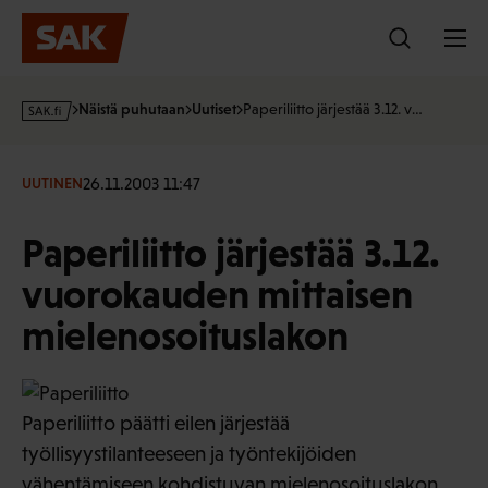
Hyppää
sisältöön
s
Näistä puhutaan
Uutiset
Paperiliitto järjestää 3.12. v…
a
k
·
26.11.2003 11:47
UUTINEN
f
i
Paperiliitto järjestää 3.12.
vuorokauden mittaisen
mielenosoituslakon
Paperiliitto päätti eilen järjestää
työllisyystilanteeseen ja työntekijöiden
vähentämiseen kohdistuvan mielenosoituslakon