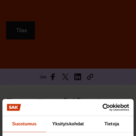
Tilaa
Jaa
Sinua saattaa myös kiinnostaa
TERVE JA HYVÄ TYÖELÄMÄ
Suostumus
Yksityiskohdat
Tietoja