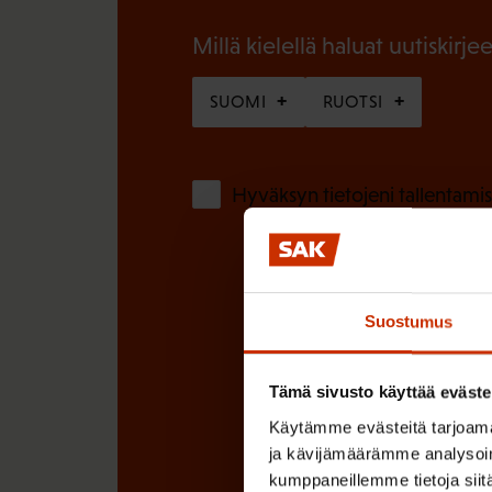
i
n
n
Millä kielellä haluat uutiskirjee
)
e
SUOMI
RUOTSI
n
)
Hyväksyn tietojeni tallentamis
Suostumus
Tämä sivusto käyttää eväste
Käytämme evästeitä tarjoama
ja kävijämäärämme analysoim
kumppaneillemme tietoja siitä