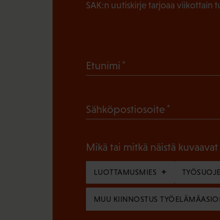
SAK:n uutiskirje tarjoaa viikottain 
(
Etunimi
P
a
(
Sähköpostiosoite
k
P
o
a
l
Mikä tai mitkä näistä kuvaavat
k
l
o
LUOTTAMUSMIES
TYÖSUOJE
i
l
n
MUU KIINNOSTUS TYÖELÄMÄASIO
l
e