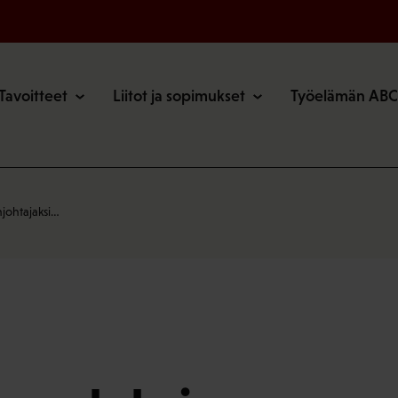
o
Tavoitteet
Liitot ja sopimukset
Työelämän ABC
johtajaksi…