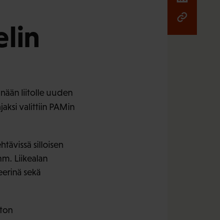
elin
änään liitolle uuden
jaksi valittiin PAMin
htävissä silloisen
mm. Liikealan
eerinä sekä
iton