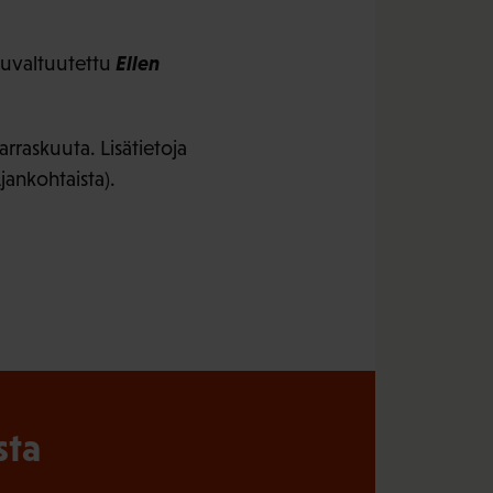
Ellen
luvaltuutettu
arraskuuta. Lisätietoja
jankohtaista).
sta