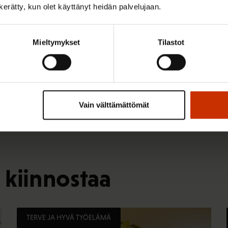
n kerätty, kun olet käyttänyt heidän palvelujaan.
)
Mieltymykset
Tilastot
Vain välttämättömät
 kiinnostaa
TERVE JA HYVÄ TYÖELÄMÄ