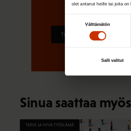
olet antanut heille tai joita o
Suostumuksen
Välttämätön
valinta
Tilaa
Salli valitut
Sinua saattaa myös
TERVE JA HYVÄ TYÖELÄMÄ