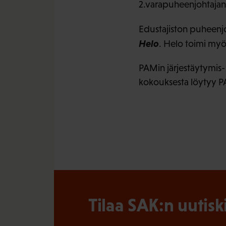
2.varapuheenjohtajan
Edustajiston puheenjo
Helo
. Helo toimi myö
PAMin järjestäytymis- 
kokouksesta löytyy PA
Tilaa SAK:n uutisk