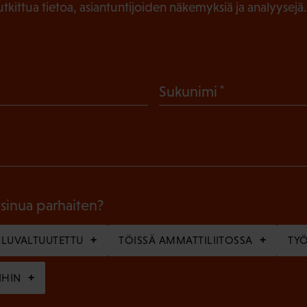
tutkittua tietoa, asiantuntijoiden näkemyksiä ja analyysejä.
(
Sukunimi
P
a
k
o
l
 sinua parhaiten?
l
LUVALTUUTETTU
TÖISSÄ AMMATTILIITOSSA
TY
i
n
IHIN
e