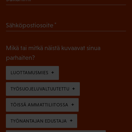
k
P
o
a
l
(
Sähköpostiosoite
k
l
P
o
i
a
l
Mikä tai mitkä näistä kuvaavat sinua
n
k
l
parhaiten?
e
o
i
n
l
LUOTTAMUSMIES
n
)
l
e
TYÖSUOJELUVALTUUTETTU
i
n
n
)
TÖISSÄ AMMATTILIITOSSA
e
n
TYÖNANTAJAN EDUSTAJA
)