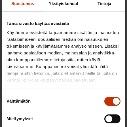
Suostumus
Yksityiskohdat
Tietoja
TERVE JA HYVÄ TYÖELÄMÄ
Tämä sivusto käyttää evästeitä
Käytämme evästeitä tarjoamamme sisällön ja mainosten
räätälöimiseen, sosiaalisen median ominaisuuksien
tukemiseen ja kävijämäärämme analysoimiseen. Lisäksi
jaamme sosiaalisen median, mainosalan ja analytiikka-
alan kumppaneillemme tietoja siitä, miten käytät
sivustoamme. Kumppanimme voivat yhdistää näitä
tietoja muihin tietoihin, joita olet antanut heille tai joita on
kerätty, kun olet käyttänyt heidän palvelujaan.
2.6.2026 11:00
Suostumuksen
Työmarkkinakeskusjärjestöt: Tuottava ja
Välttämätön
valinta
hyvinvoiva työelämä on yhteinen asia
Mieltymykset