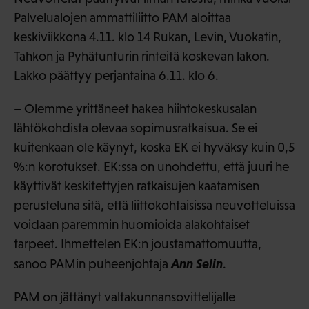
Palvelualojen ammattiliitto PAM aloittaa
keskiviikkona 4.11. klo 14 Rukan, Levin, Vuokatin,
Tahkon ja Pyhätunturin rinteitä koskevan lakon.
Lakko päättyy perjantaina 6.11. klo 6.
– Olemme yrittäneet hakea hiihtokeskusalan
lähtökohdista olevaa sopimusratkaisua. Se ei
kuitenkaan ole käynyt, koska EK ei hyväksy kuin 0,5
%:n korotukset. EK:ssa on unohdettu, että juuri he
käyttivät keskitettyjen ratkaisujen kaatamisen
perusteluna sitä, että liittokohtaisissa neuvotteluissa
voidaan paremmin huomioida alakohtaiset
tarpeet. Ihmettelen EK:n joustamattomuutta,
Ann Selin
sanoo PAMin puheenjohtaja
.
PAM on jättänyt valtakunnansovittelijalle