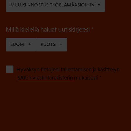
MUU KIINNOSTUS TYÖELÄMÄASIOIHIN
(
Millä kielellä haluat uutiskirjeesi
P
SUOMI
RUOTSI
a
k
o
(
Hyväksyn tietojeni tallentamisen ja käsittelyn
P
l
SAK:n viestintärekisterin
mukaisesti *
a
l
k
i
o
n
l
e
l
i
n