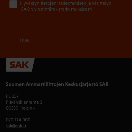
(Pa
Hyväksyn tietojeni tallentamisen ja käsittelyn
SAK:n viestintärekisterin
mukaisesti *
Tilaa
Suomen Ammattiliittojen Keskusjärjestö SAK
PL 157
Pitkänsillanranta 3
00530 Helsinki
020 774 000
sak@sak.fi