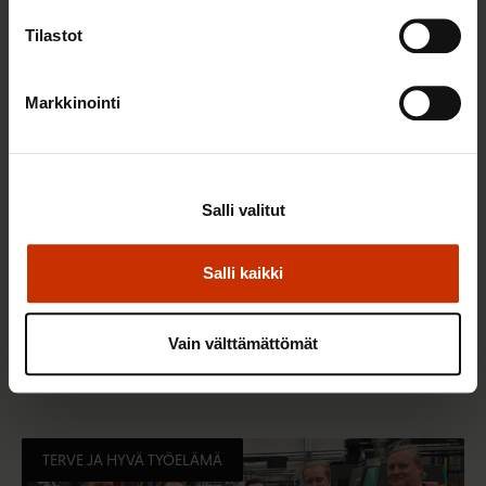
TERVE JA HYVÄ TYÖELÄMÄ
Tilastot
Markkinointi
Salli valitut
Salli kaikki
22.5.2026 9:00
Työaikaisella ruokailulla on väliä – lue vinkit
Vain välttämättömät
jaksamista tukevaan terveelliseen syömiseen
TERVE JA HYVÄ TYÖELÄMÄ