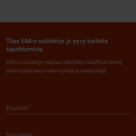
Tilaa SAK:n uutiskirje ja pysy kartalla
tapahtumista
SAK:n uutiskirje tarjoaa viikottain tutkittua tietoa,
asiantuntijoiden näkemyksiä ja analyysejä.
(
Etunimi
P
a
(
Sukunimi