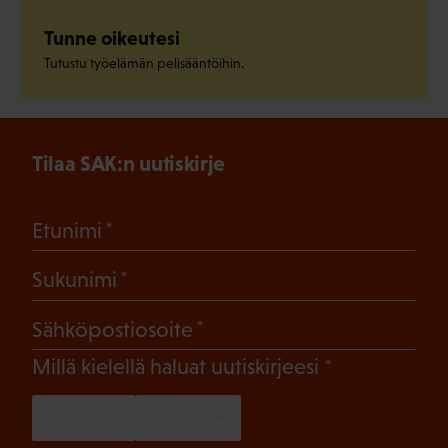
Tunne oikeutesi
Tutustu työelämän pelisääntöihin.
Tilaa SAK:n uutiskirje
(Pakollinen)
Etunimi
(Pakollinen)
Sukunimi
(Pakollinen)
Sähköpostiosoite
(Pakollinen)
Millä kielellä haluat uutiskirjeesi
SUOMI
RUOTSI