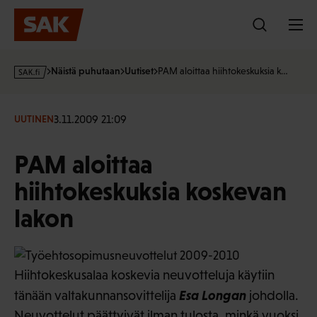
Hyppää
sisältöön
s
Näistä puhutaan
Uutiset
PAM aloittaa hiihtokeskuksia k…
a
k
·
3.11.2009 21:09
UUTINEN
f
i
PAM aloittaa
hiihtokeskuksia koskevan
lakon
Hiihtokeskusalaa koskevia neuvotteluja käytiin
Esa Longan
tänään valtakunnansovittelija
johdolla.
Neuvottelut päättyivät ilman tulosta, minkä vuoksi