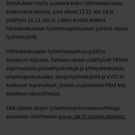
ilmoituksen myös uudesta koko hiihtokeskusalaa
koskevasta lakosta, joka alkaisi 13.11. klo 14 ja
päättyisi 16.11. klo 6. Lakko koskisi kaikkia
hiihtokeskusalan työehtosopimuksen piirissä olevia
työntekijöitä.
Hiihtokeskusalan työehtosopimus päättyi
syyskuun lopussa. Samaan aikaan päättyivät PAMin
sopimuksista puhelinpalveluja ja yhteyskeskuksia,
ohjelmapalvelualaa, bingotyöntekijöitä ja VVO:ta
koskevat sopimukset, joiden uusimisesta PAM käy
edelleen neuvotteluja.
SAK:laisten alojen työehtosopimusneuvotteluja
seurataan osoitteessa
www.sak.fi/sopimuskierros.