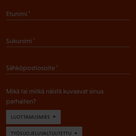
(
Etunimi
P
a
(
Sukunimi
k
P
o
a
l
(
Sähköpostiosoite
k
l
P
o
i
a
l
Mikä tai mitkä näistä kuvaavat sinua
n
k
l
parhaiten?
e
o
i
n
l
LUOTTAMUSMIES
n
)
l
e
TYÖSUOJELUVALTUUTETTU