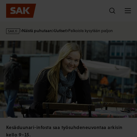
Hyppää
sisältöön
s
Näistä puhutaan
Uutiset
Palkoista kysytään paljon
a
k
·
f
i
Kesäduunari-infosta saa työsuhdeneuvontaa arkisin
kello 9–15.