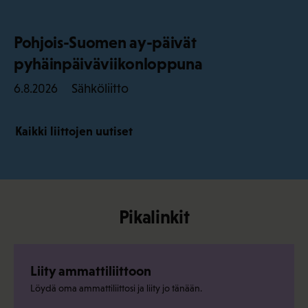
Pohjois-Suomen ay-päivät
pyhäinpäiväviikonloppuna
Sähköliitto
6.8.2026
Kaikki liittojen uutiset
Pikalinkit
Liity ammattiliittoon
Löydä oma ammattiliittosi ja liity jo tänään.