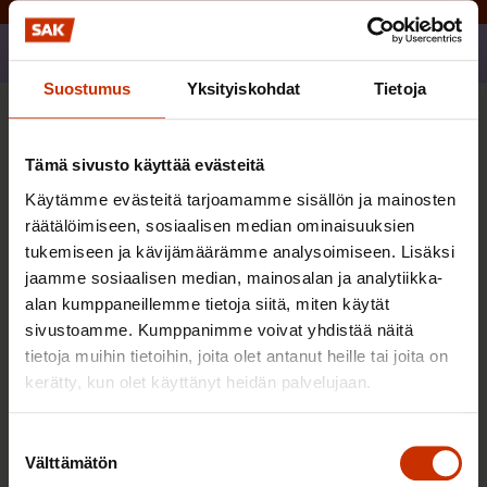
Jaa
Suostumus
Yksityiskohdat
Tietoja
Sinua saattaa myös kiinnostaa
Tämä sivusto käyttää evästeitä
Käytämme evästeitä tarjoamamme sisällön ja mainosten
TERVE JA HYVÄ TYÖELÄMÄ
räätälöimiseen, sosiaalisen median ominaisuuksien
tukemiseen ja kävijämäärämme analysoimiseen. Lisäksi
jaamme sosiaalisen median, mainosalan ja analytiikka-
alan kumppaneillemme tietoja siitä, miten käytät
sivustoamme. Kumppanimme voivat yhdistää näitä
tietoja muihin tietoihin, joita olet antanut heille tai joita on
kerätty, kun olet käyttänyt heidän palvelujaan.
Suostumuksen
Välttämätön
valinta