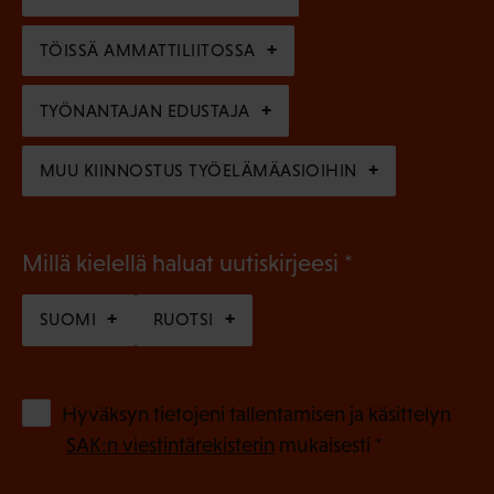
i
n
n
)
TÖISSÄ AMMATTILIITOSSA
e
n
TYÖNANTAJAN EDUSTAJA
)
MUU KIINNOSTUS TYÖELÄMÄASIOIHIN
(
Millä kielellä haluat uutiskirjeesi
P
SUOMI
RUOTSI
a
k
o
(
Hyväksyn tietojeni tallentamisen ja käsittelyn
P
l
SAK:n viestintärekisterin
mukaisesti *
a
l