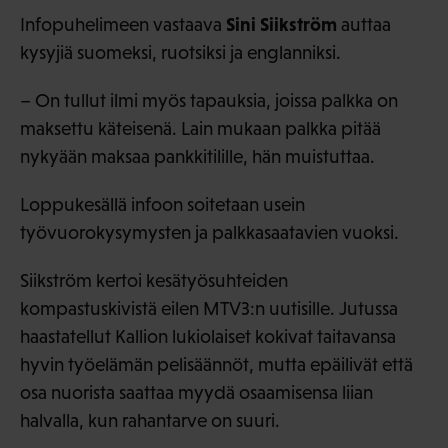
Sini Siikström
Infopuhelimeen vastaava
auttaa
kysyjiä suomeksi, ruotsiksi ja englanniksi.
– On tullut ilmi myös tapauksia, joissa palkka on
maksettu käteisenä. Lain mukaan palkka pitää
nykyään maksaa pankkitilille, hän muistuttaa.
Loppukesällä infoon soitetaan usein
työvuorokysymysten ja palkkasaatavien vuoksi.
Siikström kertoi kesätyösuhteiden
kompastuskivistä eilen MTV3:n uutisille. Jutussa
haastatellut Kallion lukiolaiset kokivat taitavansa
hyvin työelämän pelisäännöt, mutta epäilivät että
osa nuorista saattaa myydä osaamisensa liian
halvalla, kun rahantarve on suuri.