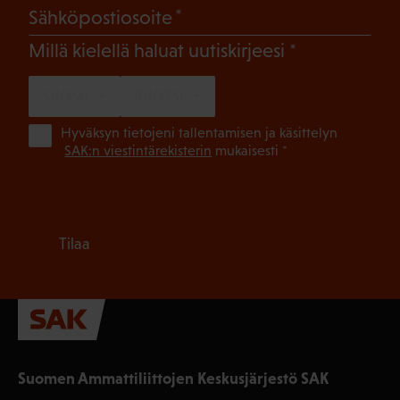
(Pakollinen)
Sähköpostiosoite
(Pakollinen)
Millä kielellä haluat uutiskirjeesi
SUOMI
RUOTSI
(Pa
Hyväksyn tietojeni tallentamisen ja käsittelyn
SAK:n viestintärekisterin
mukaisesti *
Tilaa
Suomen Ammattiliittojen Keskusjärjestö SAK