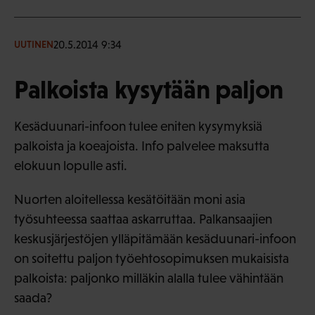
20.5.2014 9:34
UUTINEN
Palkoista kysytään paljon
Kesäduunari-infoon tulee eniten kysymyksiä
palkoista ja koeajoista. Info palvelee maksutta
elokuun lopulle asti.
Nuorten aloitellessa kesätöitään moni asia
työsuhteessa saattaa askarruttaa. Palkansaajien
keskusjärjestöjen ylläpitämään kesäduunari-infoon
on soitettu paljon työehtosopimuksen mukaisista
palkoista: paljonko milläkin alalla tulee vähintään
saada?