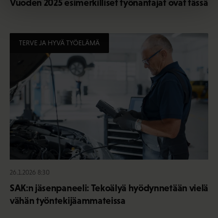
Vuoden 2025 esimerkilliset työnantajat ovat tässä
TERVE JA HYVÄ TYÖELÄMÄ
26.1.2026 8:30
SAK:n jäsenpaneeli: Tekoälyä hyödynnetään vielä
vähän työntekijäammateissa