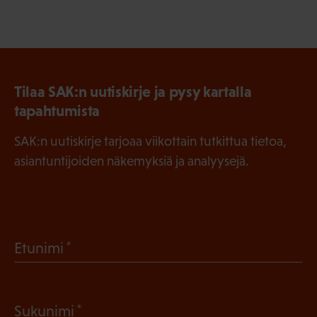
Tilaa SAK:n uutiskirje ja pysy kartalla
tapahtumista
SAK:n uutiskirje tarjoaa viikottain tutkittua tietoa,
asiantuntijoiden näkemyksiä ja analyysejä.
(
Etunimi
P
a
(
Sukunimi
k