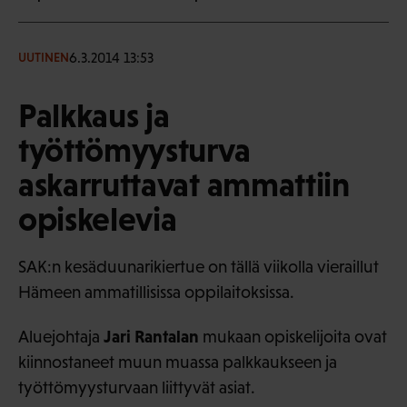
6.3.2014 13:53
UUTINEN
Palkkaus ja
työttömyysturva
askarruttavat ammattiin
opiskelevia
SAK:n kesäduunarikiertue on tällä viikolla vieraillut
Hämeen ammatillisissa oppilaitoksissa.
Jari Rantalan
Aluejohtaja
mukaan opiskelijoita ovat
kiinnostaneet muun muassa palkkaukseen ja
työttömyysturvaan liittyvät asiat.