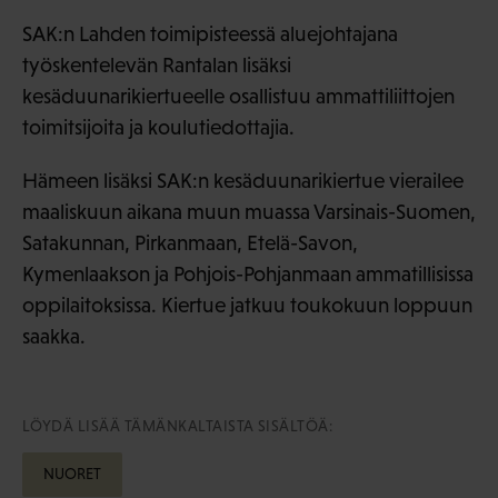
SAK:n Lahden toimipisteessä aluejohtajana
työskentelevän Rantalan lisäksi
kesäduunarikiertueelle osallistuu ammattiliittojen
toimitsijoita ja koulutiedottajia.
Hämeen lisäksi SAK:n kesäduunarikiertue vierailee
maaliskuun aikana muun muassa Varsinais-Suomen,
Satakunnan, Pirkanmaan, Etelä-Savon,
Kymenlaakson ja Pohjois-Pohjanmaan ammatillisissa
oppilaitoksissa. Kiertue jatkuu toukokuun loppuun
saakka.
LÖYDÄ LISÄÄ TÄMÄNKALTAISTA SISÄLTÖÄ:
NUORET