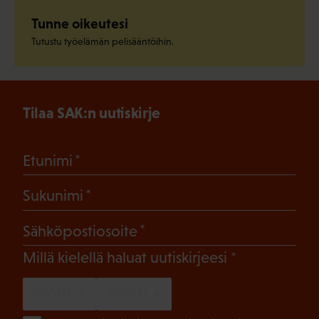
Tunne oikeutesi
Tutustu työelämän pelisääntöihin.
Tilaa SAK:n uutiskirje
(Pakollinen)
Etunimi
(Pakollinen)
Sukunimi
(Pakollinen)
Sähköpostiosoite
(Pakollinen)
Millä kielellä haluat uutiskirjeesi
SUOMI
RUOTSI