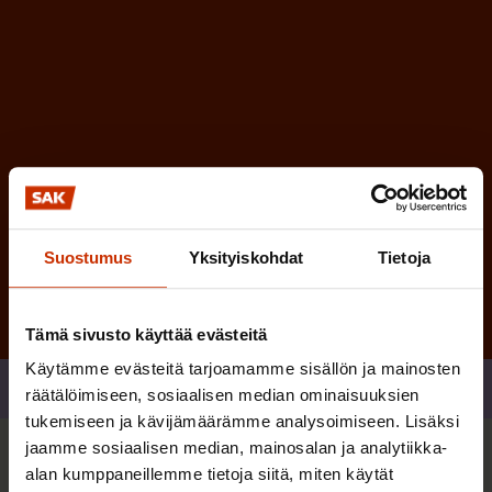
)
e
n
)
Tilaa
Suostumus
Yksityiskohdat
Tietoja
Tämä sivusto käyttää evästeitä
Käytämme evästeitä tarjoamamme sisällön ja mainosten
Jaa
räätälöimiseen, sosiaalisen median ominaisuuksien
tukemiseen ja kävijämäärämme analysoimiseen. Lisäksi
jaamme sosiaalisen median, mainosalan ja analytiikka-
Sinua saattaa myös kiinnostaa
alan kumppaneillemme tietoja siitä, miten käytät