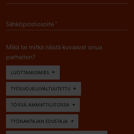
P
o
a
l
(
Sähköpostiosoite
k
l
P
o
i
a
l
Mikä tai mitkä näistä kuvaavat sinua
n
k
l
parhaiten?
e
o
i
n
l
LUOTTAMUSMIES
n
)
l
e
TYÖSUOJELUVALTUUTETTU
i
n
n
)
TÖISSÄ AMMATTILIITOSSA
e
n
TYÖNANTAJAN EDUSTAJA
)