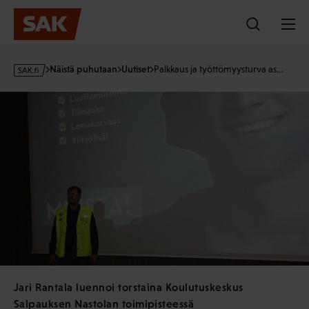
Hyppää
sisältöön
s
Näistä puhutaan
Uutiset
Palkkaus ja työttömyysturva as…
a
k
·
f
i
Jari Rantala luennoi torstaina Koulutuskeskus
Salpauksen Nastolan toimipisteessä