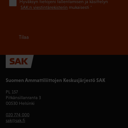
(Pa
Hyväksyn tietojeni tallentamisen ja käsittelyn
SAK:n viestintärekisterin
mukaisesti *
Tilaa
Suomen Ammattiliittojen Keskusjärjestö SAK
PL 157
Pitkänsillanranta 3
00530 Helsinki
020 774 000
sak@sak.fi