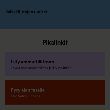
Kaikki liittojen uutiset
Pikalinkit
Liity ammattiliittoon
Löydä oma ammattiliittosi ja liity jo tänään.
Pysy ajan tasalla
Tilaa SAK:n uutiskirje.