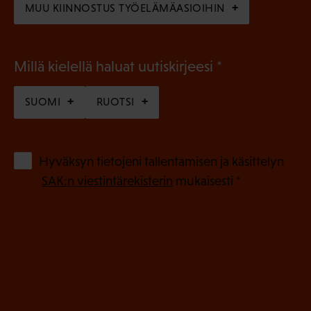
MUU KIINNOSTUS TYÖELÄMÄASIOIHIN
(
Millä kielellä haluat uutiskirjeesi
P
SUOMI
RUOTSI
a
k
o
(
Hyväksyn tietojeni tallentamisen ja käsittelyn
P
l
SAK:n viestintärekisterin
mukaisesti *
a
l
k
i
o
n
l
e
l
i
n
n