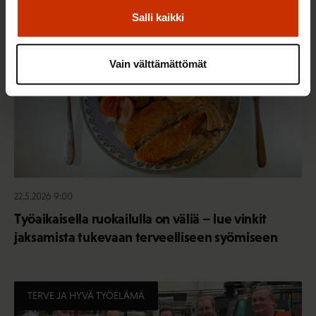
TERVE JA HYVÄ TYÖELÄMÄ
Salli kaikki
Vain välttämättömät
22.5.2026 9:00
Työaikaisella ruokailulla on väliä – lue vinkit
jaksamista tukevaan terveelliseen syömiseen
TERVE JA HYVÄ TYÖELÄMÄ