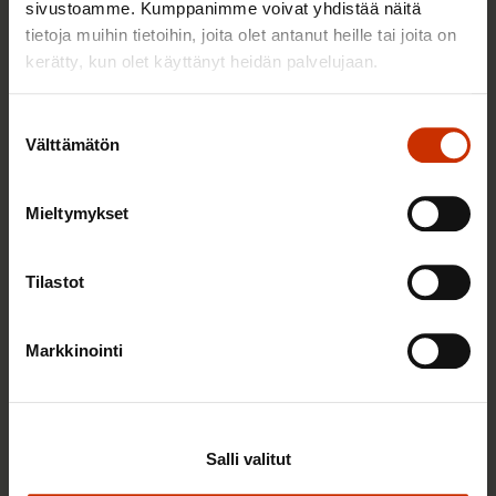
sivustoamme. Kumppanimme voivat yhdistää näitä
tietoja muihin tietoihin, joita olet antanut heille tai joita on
TERVE JA HYVÄ TYÖELÄMÄ
kerätty, kun olet käyttänyt heidän palvelujaan.
Suostumuksen
Välttämätön
valinta
Mieltymykset
Tilastot
Markkinointi
2.6.2026 11:00
Työmarkkinakeskusjärjestöt: Tuottava ja
hyvinvoiva työelämä on yhteinen asia
Salli valitut