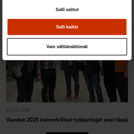
jaksamista tukevaan terveelliseen syömiseen
Salli valitut
Salli kaikki
TERVE JA HYVÄ TYÖELÄMÄ
Vain välttämättömät
9.2.2026 12:56
Vuoden 2025 esimerkilliset työnantajat ovat tässä