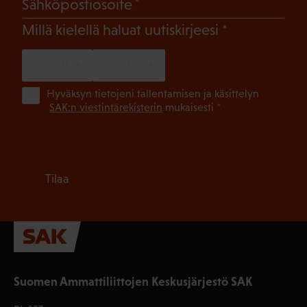
(Pakollinen)
Sähköpostiosoite
(Pakollinen)
Millä kielellä haluat uutiskirjeesi
SUOMI
RUOTSI
(Pa
Hyväksyn tietojeni tallentamisen ja käsittelyn
SAK:n viestintärekisterin
mukaisesti *
Tilaa
Suomen Ammattiliittojen Keskusjärjestö SAK