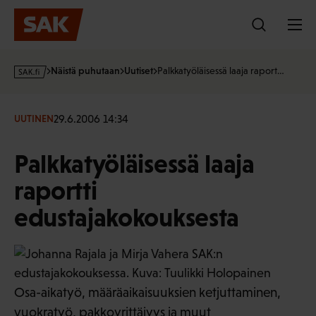
Hyppää
sisältöön
s
Näistä puhutaan
Uutiset
Palkkatyöläisessä laaja raport…
a
k
·
29.6.2006 14:34
UUTINEN
f
i
Palkkatyöläisessä laaja
raportti
edustajakokouksesta
Osa-aikatyö, määräaikaisuuksien ketjuttaminen,
vuokratyö, pakkoyrittäjyys ja muut