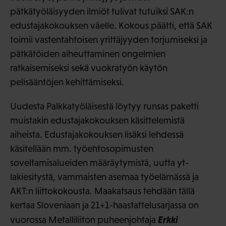
pätkätyöläisyyden ilmiöt tulivat tutuiksi SAK:n
edustajakokouksen väelle. Kokous päätti, että SAK
toimii vastentahtoisen yrittäjyyden torjumiseksi ja
pätkätöiden aiheuttaminen ongelmien
ratkaisemiseksi sekä vuokratyön käytön
pelisääntöjen kehittämiseksi.
Uudesta Palkkatyöläisestä löytyy runsas paketti
muistakin edustajakokouksen käsittelemistä
aiheista. Edustajakokouksen lisäksi lehdessä
käsitellään mm. työehtosopimusten
soveltamisalueiden määräytymistä, uutta yt-
lakiesitystä, vammaisten asemaa työelämässä ja
AKT:n liittokokousta. Maakatsaus tehdään tällä
kertaa Sloveniaan ja 21+1-haastattelusarjassa on
Erkki
vuorossa Metalliliiton puheenjohtaja