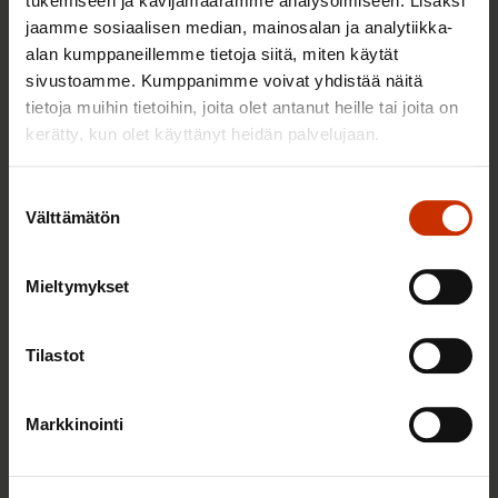
tukemiseen ja kävijämäärämme analysoimiseen. Lisäksi
2.6.2026 11:00
jaamme sosiaalisen median, mainosalan ja analytiikka-
Työmarkkinakeskusjärjestöt: Tuottava ja
alan kumppaneillemme tietoja siitä, miten käytät
hyvinvoiva työelämä on yhteinen asia
sivustoamme. Kumppanimme voivat yhdistää näitä
tietoja muihin tietoihin, joita olet antanut heille tai joita on
kerätty, kun olet käyttänyt heidän palvelujaan.
TERVE JA HYVÄ TYÖELÄMÄ
Suostumuksen
Välttämätön
valinta
Mieltymykset
Tilastot
Markkinointi
22.5.2026 9:00
Työaikaisella ruokailulla on väliä – lue vinkit