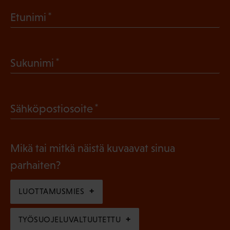
(
Etunimi
P
a
(
Sukunimi
k
P
o
a
l
(
Sähköpostiosoite
k
l
P
o
i
a
l
Mikä tai mitkä näistä kuvaavat sinua
n
k
l
parhaiten?
e
o
i
n
l
LUOTTAMUSMIES
n
)
l
e
TYÖSUOJELUVALTUUTETTU
i