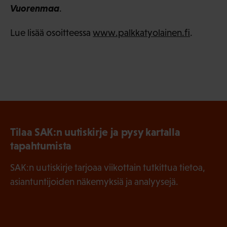
Vuorenmaa
.
Lue lisää osoitteessa
www.palkkatyolainen.fi
.
Tilaa SAK:n uutiskirje ja pysy kartalla
tapahtumista
SAK:n uutiskirje tarjoaa viikottain tutkittua tietoa,
asiantuntijoiden näkemyksiä ja analyysejä.