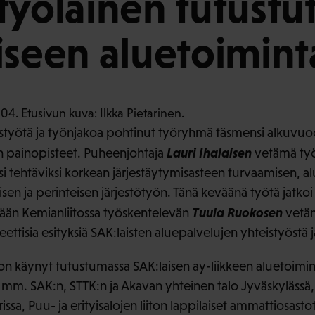
työläinen tutustu
iseen aluetoimin
teistyötä ja työnjakoa pohtinut työryhmä täsmensi alkuvuo
Lauri Ihalaisen
n painopisteet. Puheenjohtaja
vetämä työ
i tehtäviksi korkean järjestäytymisasteen turvaamisen, al
en ja perinteisen järjestötyön. Tänä keväänä työtä jatkoi
Tuula Ruokosen
kyään Kemianliitossa työskentelevän
vetäm
ettisia esityksiä SAK:laisten aluepalvelujen yhteistyöstä j
on käynyt tutustumassa SAK:laisen ay-liikkeen aluetoimint
mm. SAK:n, STTK:n ja Akavan yhteinen talo Jyväskylässä
ssa, Puu- ja erityisalojen liiton lappilaiset ammattiosasto