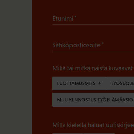
(
Etunimi
P
a
(
Sähköpostiosoite
k
P
o
a
l
Mikä tai mitkä näistä kuvaavat
k
l
o
LUOTTAMUSMIES
TYÖSUOJE
i
l
n
MUU KIINNOSTUS TYÖELÄMÄASIO
l
e
i
n
n
Millä kielellä haluat uutiskirjee
)
e