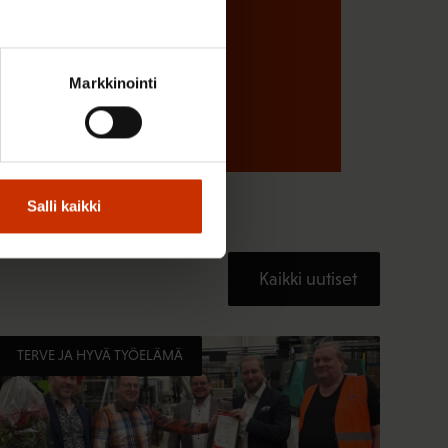
Markkinointi
Salli kaikki
Kaikki uutiset
TERVE JA HYVÄ TYÖELÄMÄ