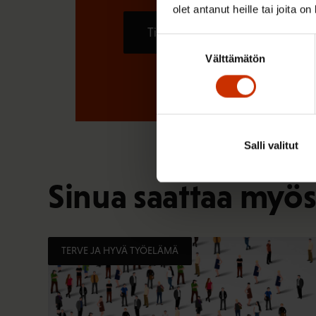
olet antanut heille tai joita o
Tilaa
Suostumuksen
Välttämätön
valinta
Salli valitut
Sinua saattaa myös
TERVE JA HYVÄ TYÖELÄMÄ