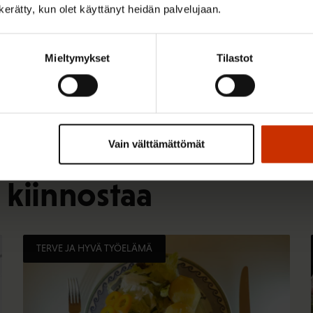
n kerätty, kun olet käyttänyt heidän palvelujaan.
Mieltymykset
Tilastot
Vain välttämättömät
 kiinnostaa
TERVE JA HYVÄ TYÖELÄMÄ