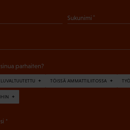
(
Sukunimi
P
a
k
o
l
 sinua parhaiten?
l
LUVALTUUTETTU
TÖISSÄ AMMATTILIITOSSA
TY
i
n
IHIN
e
n
(
si
)