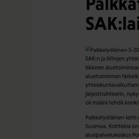
Palkka
SAK:la
SAK:n ja liittojen yh
liikkeen aluetoiminna
aluetoiminnan tärkeiks
yhteiskuntavaikuttamis
järjestösihteerin, ny
oli määrä tehdä konkre
Palkkatyöläinen-lehti 
Suomea. Kohteina on 
aluepalvelukeskus Pori