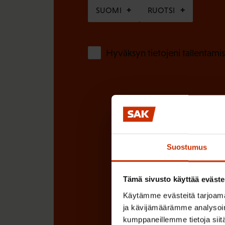
SUOMI
RUOTSI
n
)
Hyväksyn tietojeni tallentamis
Suostumus
Tämä sivusto käyttää eväste
Käytämme evästeitä tarjoama
ja kävijämäärämme analysoim
kumppaneillemme tietoja siitä