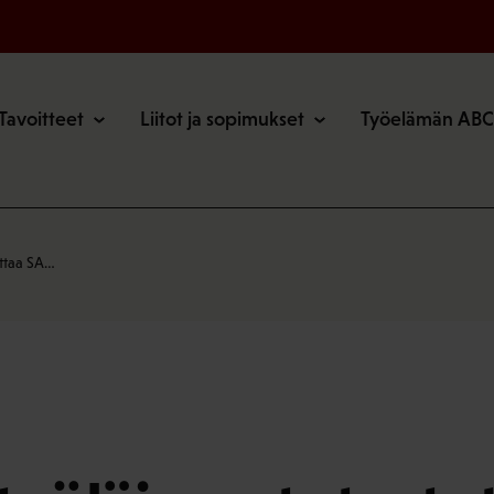
o
Tavoitteet
Liitot ja sopimukset
Työelämän ABC
uttaa SA…