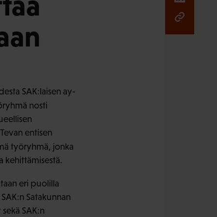
ttaa
taan
desta SAK:laisen ay-
ryhmä nosti
ueellisen
 Tevan entisen
ä työryhmä, jonka
a kehittämisestä.
aan eri puolilla
, SAK:n Satakunnan
t sekä SAK:n