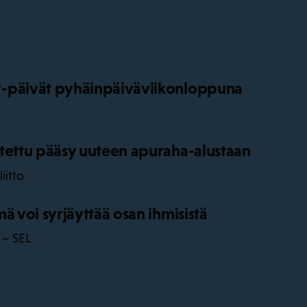
-päivät pyhäinpäiväviikonloppuna
tettu pääsy uuteen apuraha-alustaan
iitto
ä voi syrjäyttää osan ihmisistä
 – SEL