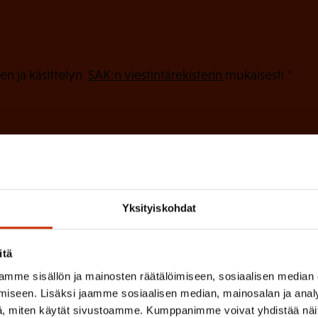
P
a
k
o
(
en ja käsittelyn
SAK:n viestintärekisterin
mukaisesti *
P
l
a
l
k
i
o
n
l
e
l
i
Yksityiskohdat
n
n
)
e
itä
n
mme sisällön ja mainosten räätälöimiseen, sosiaalisen median
)
iseen. Lisäksi jaamme sosiaalisen median, mainosalan ja analy
, miten käytät sivustoamme. Kumppanimme voivat yhdistää näitä t