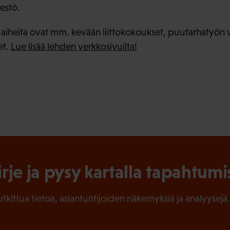
estö.
 aiheita ovat mm. kevään liittokokoukset, puutarhatyön v
et.
Lue lisää lehden verkkosivuilta!
irje ja pysy kartalla tapahtumi
tutkittua tietoa, asiantuntijoiden näkemyksiä ja analyysejä.