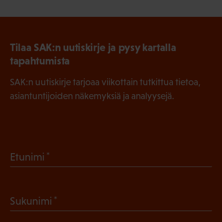
Tilaa SAK:n uutiskirje ja pysy kartalla
tapahtumista
SAK:n uutiskirje tarjoaa viikottain tutkittua tietoa,
asiantuntijoiden näkemyksiä ja analyysejä.
(
Etunimi
P
a
(
Sukunimi
k
P
o