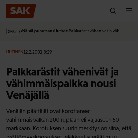
Hyppää
sisältöön
s
Näistä puhutaan
Uutiset
Palkkarästit vähenivät ja vähi…
a
k
·
12.2.2001 8:29
UUTINEN
f
i
Palkkarästit vähenivät ja
vähimmäispalkka nousi
Venäjällä
Venäjän päättäjät ovat korottaneet
vähimmäispalkan 200 ruplaan eli vajaaseen 50
markkaan. Korotuksen suurin merkitys on siinä, että
työttömyyskorvaukset, eläkkeet ja eräät muut