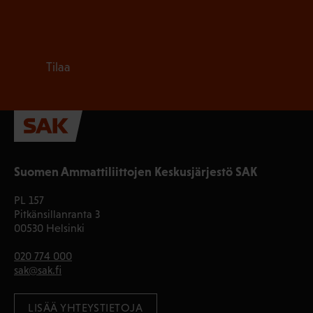
Tilaa
Suomen Ammattiliittojen Keskusjärjestö SAK
PL 157
Pitkänsillanranta 3
00530 Helsinki
020 774 000
sak@sak.fi
LISÄÄ YHTEYSTIETOJA