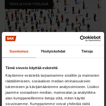
TERVE JA HYVÄ TYÖELÄMÄ
Suostumus
Yksityiskohdat
Tietoja
2.6.2026 11:00
Tämä sivusto käyttää evästeitä
Työmarkkinakeskusjärjestöt: Tuottava ja
Käytämme evästeitä tarjoamamme sisällön ja mainosten
hyvinvoiva työelämä on yhteinen asia
räätälöimiseen, sosiaalisen median ominaisuuksien
tukemiseen ja kävijämäärämme analysoimiseen. Lisäksi
jaamme sosiaalisen median, mainosalan ja analytiikka-
alan kumppaneillemme tietoja siitä, miten käytät
TERVE JA HYVÄ TYÖELÄMÄ
sivustoamme. Kumppanimme voivat yhdistää näitä