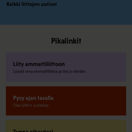
Kaikki liittojen uutiset
Pikalinkit
Liity ammattiliittoon
Löydä oma ammattiliittosi ja liity jo tänään.
Pysy ajan tasalla
Tilaa SAK:n uutiskirje.
Tunne oikeutesi