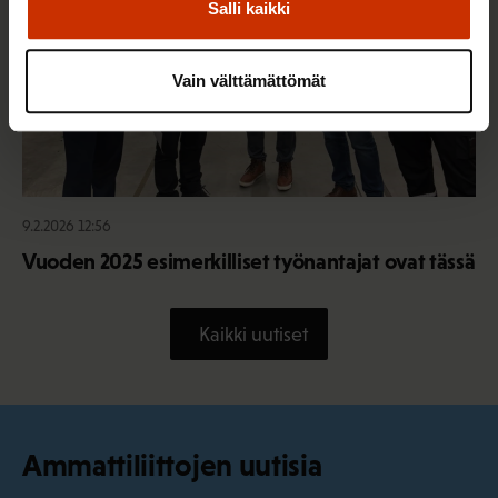
Salli kaikki
Vain välttämättömät
9.2.2026 12:56
Vuoden 2025 esimerkilliset työnantajat ovat tässä
Kaikki uutiset
Ammattiliittojen uutisia