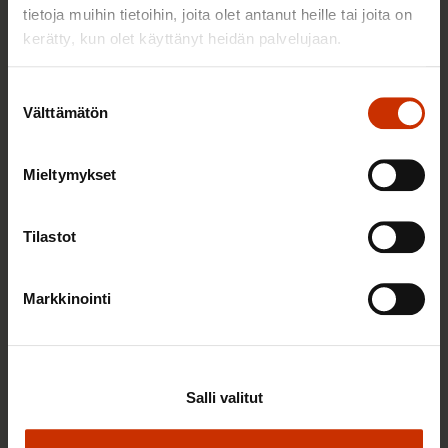
tietoja muihin tietoihin, joita olet antanut heille tai joita on
kerätty, kun olet käyttänyt heidän palvelujaan.
Suostumuksen
Välttämätön
valinta
Mieltymykset
Tilastot
22.5.2026 9:00
Työaikaisella ruokailulla on väliä – lue vinkit
Markkinointi
jaksamista tukevaan terveelliseen syömiseen
TERVE JA HYVÄ TYÖELÄMÄ
Salli valitut