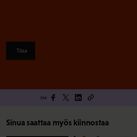
n
)
Tilaa
Jaa
Sinua saattaa myös kiinnostaa