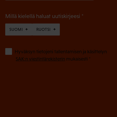
(
Millä kielellä haluat uutiskirjeesi
P
SUOMI
RUOTSI
a
k
o
(
Hyväksyn tietojeni tallentamisen ja käsittelyn
P
l
SAK:n viestintärekisterin
mukaisesti *
a
l
k
i
o
n
l
e
l
i
n
n
)
e