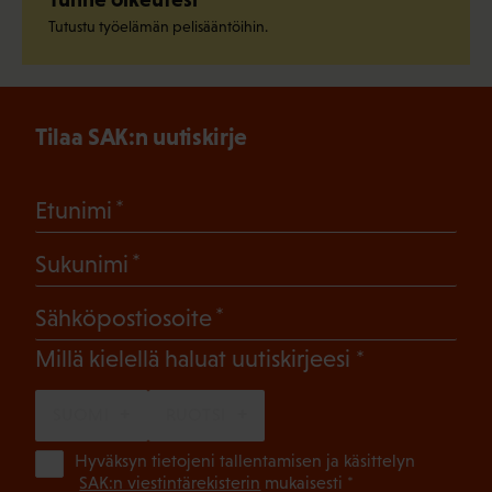
Tutustu työelämän pelisääntöihin.
Tilaa SAK:n uutiskirje
(Pakollinen)
Etunimi
(Pakollinen)
Sukunimi
(Pakollinen)
Sähköpostiosoite
(Pakollinen)
Millä kielellä haluat uutiskirjeesi
SUOMI
RUOTSI
(Pa
Hyväksyn tietojeni tallentamisen ja käsittelyn
SAK:n viestintärekisterin
mukaisesti *