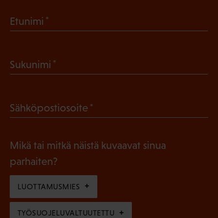
(
Etunimi
P
a
(
Sukunimi
k
P
o
a
l
(
Sähköpostiosoite
k
l
P
o
i
a
l
Mikä tai mitkä näistä kuvaavat sinua
n
k
l
parhaiten?
e
o
i
n
l
LUOTTAMUSMIES
n
)
l
e
TYÖSUOJELUVALTUUTETTU