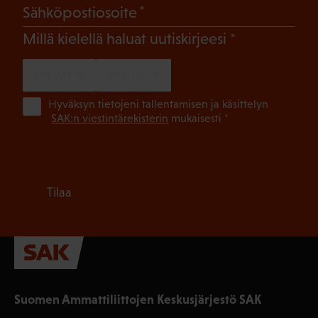
(Pakollinen)
Sähköpostiosoite
(Pakollinen)
Millä kielellä haluat uutiskirjeesi
SUOMI
RUOTSI
(Pa
Hyväksyn tietojeni tallentamisen ja käsittelyn
SAK:n viestintärekisterin
mukaisesti *
Tilaa
Suomen Ammattiliittojen Keskusjärjestö SAK