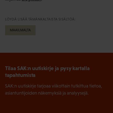
LÖYDÄ LISÄÄ TÄMÄNKALTAISTA SISÄLTÖÄ:
MAAILMALTA
Tilaa SAK:n uutiskirje ja pysy kartalla
tapahtumista
SAK:n uutiskirje tarjoaa viikottain tutkittua tietoa,
asiantuntijoiden näkemyksiä ja analyysejä.