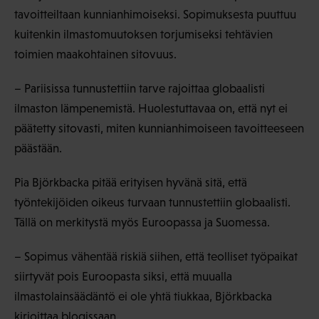
tavoitteiltaan kunnianhimoiseksi. Sopimuksesta puuttuu
kuitenkin ilmastomuutoksen torjumiseksi tehtävien
toimien maakohtainen sitovuus.
– Pariisissa tunnustettiin tarve rajoittaa globaalisti
ilmaston lämpenemistä. Huolestuttavaa on, että nyt ei
päätetty sitovasti, miten kunnianhimoiseen tavoitteeseen
päästään.
Pia Björkbacka pitää erityisen hyvänä sitä, että
työntekijöiden oikeus turvaan tunnustettiin globaalisti.
Tällä on merkitystä myös Euroopassa ja Suomessa.
– Sopimus vähentää riskiä siihen, että teolliset työpaikat
siirtyvät pois Euroopasta siksi, että muualla
ilmastolainsäädäntö ei ole yhtä tiukkaa, Björkbacka
kirjoittaa
blogissaan
.