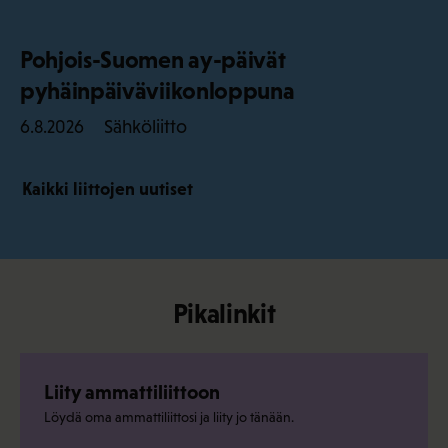
Pohjois-Suomen ay-päivät
pyhäinpäiväviikonloppuna
Sähköliitto
6.8.2026
Kaikki liittojen uutiset
Pikalinkit
Liity ammattiliittoon
Löydä oma ammattiliittosi ja liity jo tänään.