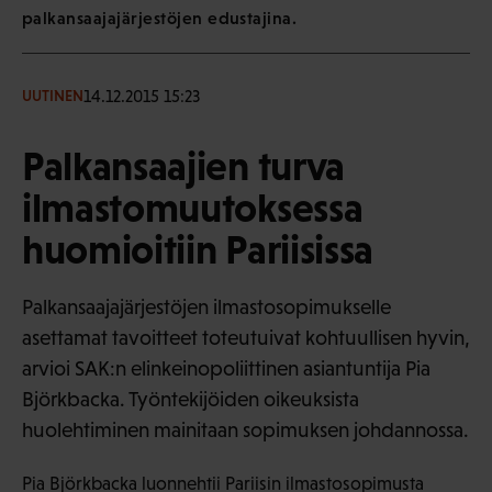
palkansaajajärjestöjen edustajina.
14.12.2015 15:23
UUTINEN
Palkansaajien turva
ilmastomuutoksessa
huomioitiin Pariisissa
Palkansaajajärjestöjen ilmastosopimukselle
asettamat tavoitteet toteutuivat kohtuullisen hyvin,
arvioi SAK:n elinkeinopoliittinen asiantuntija Pia
Björkbacka. Työntekijöiden oikeuksista
huolehtiminen mainitaan sopimuksen johdannossa.
Pia Björkbacka luonnehtii Pariisin ilmastosopimusta