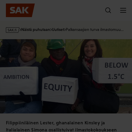
Hyppää
sisältöön
s
Näistä puhutaan
Uutiset
Palkansaajien turva ilmastomuu…
a
k
·
f
i
Filippiiniläinen Lester, ghanalainen Kinsley ja
Italialainen Simona osallistuivat ilmastokokoukseen