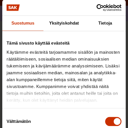
Jaa
Suostumus
Yksityiskohdat
Tietoja
Sinua saattaa myös kiinnostaa
Tämä sivusto käyttää evästeitä
Käytämme evästeitä tarjoamamme sisällön ja mainosten
TERVE JA HYVÄ TYÖELÄMÄ
räätälöimiseen, sosiaalisen median ominaisuuksien
tukemiseen ja kävijämäärämme analysoimiseen. Lisäksi
jaamme sosiaalisen median, mainosalan ja analytiikka-
alan kumppaneillemme tietoja siitä, miten käytät
sivustoamme. Kumppanimme voivat yhdistää näitä
tietoja muihin tietoihin, joita olet antanut heille tai joita on
kerätty, kun olet käyttänyt heidän palvelujaan.
Suostumuksen
Välttämätön
valinta