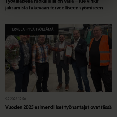
Työaikaisella ruokailulla on väliä – lue vinkit
jaksamista tukevaan terveelliseen syömiseen
TERVE JA HYVÄ TYÖELÄMÄ
9.2.2026 12:56
Vuoden 2025 esimerkilliset työnantajat ovat tässä