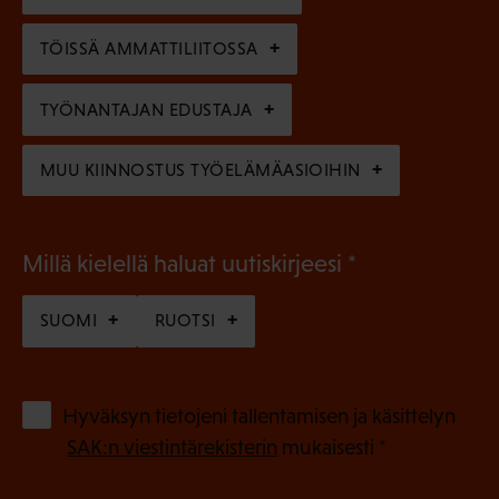
i
n
n
)
TÖISSÄ AMMATTILIITOSSA
e
n
TYÖNANTAJAN EDUSTAJA
)
MUU KIINNOSTUS TYÖELÄMÄASIOIHIN
(
Millä kielellä haluat uutiskirjeesi
P
SUOMI
RUOTSI
a
k
o
(
Hyväksyn tietojeni tallentamisen ja käsittelyn
P
l
SAK:n viestintärekisterin
mukaisesti *
a
l