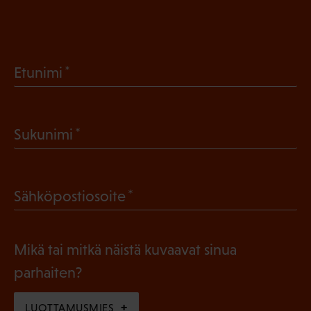
(
Etunimi
P
a
(
Sukunimi
k
P
o
a
l
(
Sähköpostiosoite
k
l
P
o
i
a
l
Mikä tai mitkä näistä kuvaavat sinua
n
k
l
parhaiten?
e
o
i
n
l
LUOTTAMUSMIES