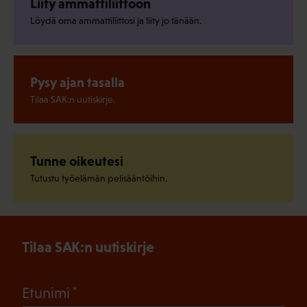
Liity ammattiliittoon
Löydä oma ammattiliittosi ja liity jo tänään.
Pysy ajan tasalla
Tilaa SAK:n uutiskirje.
Tunne oikeutesi
Tutustu työelämän pelisääntöihin.
Tilaa SAK:n uutiskirje
(Pakollinen)
Etunimi