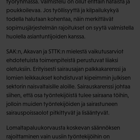
työryhmässä. Valmistelu on ollut erittäin hätäistä ja
poukkoilevaa. Jos työllisyyttä ja kilpailukykyä
todella halutaan kohentaa, näin merkittävät
sopimusjärjestelmän rajoitukset on syytä valmistella
huolella asiantuntijoiden kanssa.
SAK:n, Akavan ja STTK:n mielestä vaikutusarviot
ehdotetuista toimenpiteistä perustuvat liiaksi
oletuksiin. Erityisesti sairausajan palkkakarenssi ja
lomien leikkaukset kohdistuvat kipeimmin julkisen
sektorin naisvaltaisille aloille. Sairauskarenssi johtaa
siihen, että osa työntekijöistä tulee sairaana töihin,
jolloin muiden työntekijöiden ja sairastuneen
sairauspoissaolot pitkittyvät ja lisääntyvät.
Lomaltapaluukorvausta koskevan säännöksen
rajoittaminen vain uusiin työntekijöihin on