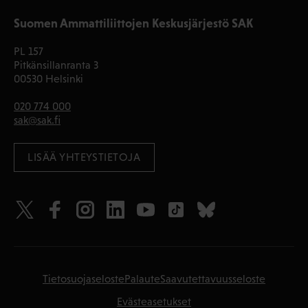
Suomen Ammattiliittojen Keskusjärjestö SAK
PL 157
Pitkänsillanranta 3
00530 Helsinki
020 774 000
sak@sak.fi
LISÄÄ YHTEYSTIETOJA
Tietosuojaseloste
Palaute
Saavutettavuusseloste
Evästeasetukset