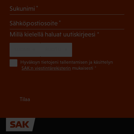
(Pakollinen)
Sukunimi
(Pakollinen)
Sähköpostiosoite
(Pakollinen)
Millä kielellä haluat uutiskirjeesi
SUOMI
RUOTSI
(Pa
Hyväksyn tietojeni tallentamisen ja käsittelyn
SAK:n viestintärekisterin
mukaisesti *
Tilaa