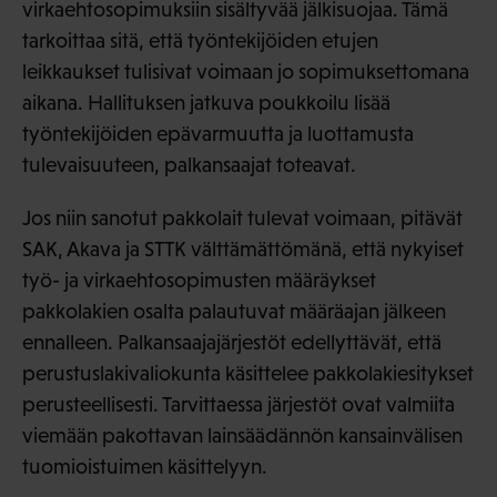
virkaehtosopimuksiin sisältyvää jälkisuojaa. Tämä
tarkoittaa sitä, että työntekijöiden etujen
leikkaukset tulisivat voimaan jo sopimuksettomana
aikana. Hallituksen jatkuva poukkoilu lisää
työntekijöiden epävarmuutta ja luottamusta
tulevaisuuteen, palkansaajat toteavat.
Jos niin sanotut pakkolait tulevat voimaan, pitävät
SAK, Akava ja STTK välttämättömänä, että nykyiset
työ- ja virkaehtosopimusten määräykset
pakkolakien osalta palautuvat määräajan jälkeen
ennalleen. Palkansaajajärjestöt edellyttävät, että
perustuslakivaliokunta käsittelee pakkolakiesitykset
perusteellisesti. Tarvittaessa järjestöt ovat valmiita
viemään pakottavan lainsäädännön kansainvälisen
tuomioistuimen käsittelyyn.