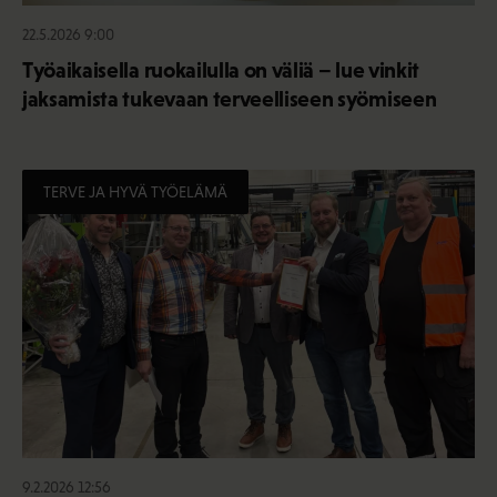
22.5.2026 9:00
Työaikaisella ruokailulla on väliä – lue vinkit
jaksamista tukevaan terveelliseen syömiseen
TERVE JA HYVÄ TYÖELÄMÄ
9.2.2026 12:56