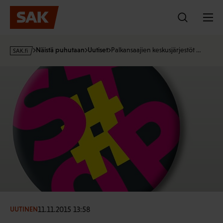
Hyppää
sisältöön
s
Näistä puhutaan
Uutiset
Palkansaajien keskusjärjestöt …
a
k
·
f
i
11.11.2015 13:58
UUTINEN