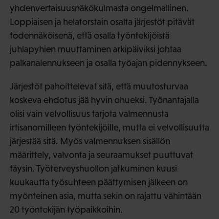
yhdenvertaisuusnäkökulmasta ongelmallinen.
Loppiaisen ja helatorstain osalta järjestöt pitävät
todennäköisenä, että osalla työntekijöistä
juhlapyhien muuttaminen arkipäiviksi johtaa
palkanalennukseen ja osalla työajan pidennykseen.
Järjestöt pahoittelevat sitä, että muutosturvaa
koskeva ehdotus jää hyvin ohueksi. Työnantajalla
olisi vain velvollisuus tarjota valmennusta
irtisanomilleen työntekijöille, mutta ei velvollisuutta
järjestää sitä. Myös valmennuksen sisällön
määrittely, valvonta ja seuraamukset puuttuvat
täysin. Työterveyshuollon jatkuminen kuusi
kuukautta työsuhteen päättymisen jälkeen on
myönteinen asia, mutta sekin on rajattu vähintään
20 työntekijän työpaikkoihin.