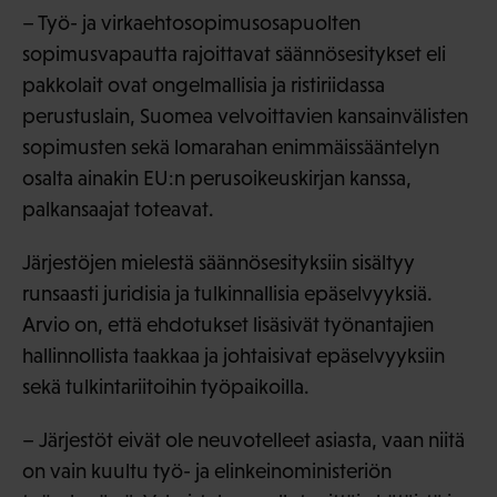
– Työ- ja virkaehtosopimusosapuolten
sopimusvapautta rajoittavat säännösesitykset eli
pakkolait ovat ongelmallisia ja ristiriidassa
perustuslain, Suomea velvoittavien kansainvälisten
sopimusten sekä lomarahan enimmäissääntelyn
osalta ainakin EU:n perusoikeuskirjan kanssa,
palkansaajat toteavat.
Järjestöjen mielestä säännösesityksiin sisältyy
runsaasti juridisia ja tulkinnallisia epäselvyyksiä.
Arvio on, että ehdotukset lisäsivät työnantajien
hallinnollista taakkaa ja johtaisivat epäselvyyksiin
sekä tulkintariitoihin työpaikoilla.
– Järjestöt eivät ole neuvotelleet asiasta, vaan niitä
on vain kuultu työ- ja elinkeinoministeriön