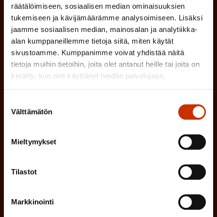
P
l
SAK:n viestintärekisterin
mukaisesti *
räätälöimiseen, sosiaalisen median ominaisuuksien
a
tukemiseen ja kävijämäärämme analysoimiseen. Lisäksi
l
jaamme sosiaalisen median, mainosalan ja analytiikka-
k
i
alan kumppaneillemme tietoja siitä, miten käytät
o
sivustoamme. Kumppanimme voivat yhdistää näitä
n
l
tietoja muihin tietoihin, joita olet antanut heille tai joita on
e
l
kerätty, kun olet käyttänyt heidän palvelujaan.
i
n
n
)
Suostumuksen
e
Välttämätön
valinta
n
)
Mieltymykset
Tilastot
Tilaa
Markkinointi