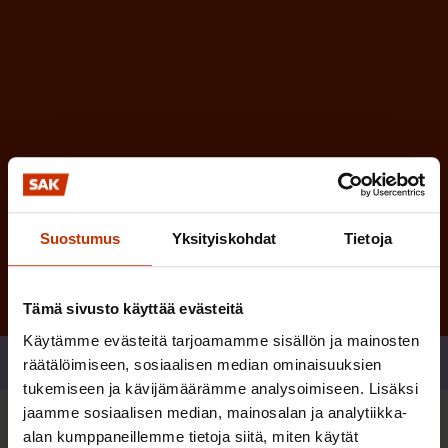
n
)
e
n
)
Tilaa
Suostumus
Yksityiskohdat
Tietoja
Tämä sivusto käyttää evästeitä
Käytämme evästeitä tarjoamamme sisällön ja mainosten
Jaa
räätälöimiseen, sosiaalisen median ominaisuuksien
tukemiseen ja kävijämäärämme analysoimiseen. Lisäksi
jaamme sosiaalisen median, mainosalan ja analytiikka-
alan kumppaneillemme tietoja siitä, miten käytät
Sinua saattaa myös kiinnostaa