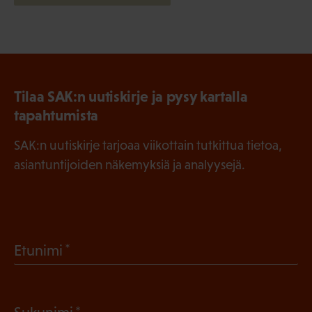
Tilaa SAK:n uutiskirje ja pysy kartalla
tapahtumista
SAK:n uutiskirje tarjoaa viikottain tutkittua tietoa,
asiantuntijoiden näkemyksiä ja analyysejä.
(
Etunimi
P
a
(