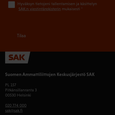
(Pa
Hyväksyn tietojeni tallentamisen ja käsittelyn
SAK:n viestintärekisterin
mukaisesti *
Tilaa
Suomen Ammattiliittojen Keskusjärjestö SAK
PL 157
Pitkänsillanranta 3
00530 Helsinki
020 774 000
sak@sak.fi