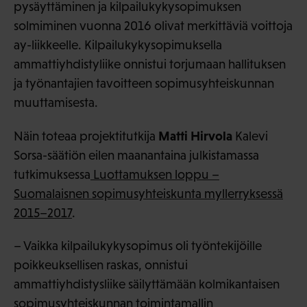
pysäyttäminen ja kilpailukykysopimuksen
solmiminen vuonna 2016 olivat merkittäviä voittoja
ay-liikkeelle. Kilpailukykysopimuksella
ammattiyhdistyliike onnistui torjumaan hallituksen
ja työnantajien tavoitteen sopimusyhteiskunnan
muuttamisesta.
Matti Hirvola
Näin toteaa projektitutkija
Kalevi
Sorsa-säätiön eilen maanantaina julkistamassa
tutkimuksessa
Luottamuksen loppu –
Suomalaisnen sopimusyhteiskunta myllerryksessä
2015–2017
.
– Vaikka kilpailukykysopimus oli työntekijöille
poikkeuksellisen raskas, onnistui
ammattiyhdistysliike säilyttämään kolmikantaisen
sopimusyhteiskunnan toimintamallin