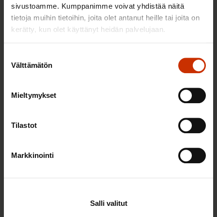
sivustoamme. Kumppanimme voivat yhdistää näitä
tietoja muihin tietoihin, joita olet antanut heille tai joita on
kerätty, kun olet käyttänyt heidän palvelujaan.
TASA-ARVO JA YHDENVERTAISUUS
Suostumuksen
Välttämätön
valinta
Mieltymykset
Tilastot
Markkinointi
3.6.2026 13:34
Mikä muuttui määräaikaisissa työsuhteissa? Lue
juristin vastaukset!
Salli valitut