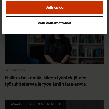
TASA-ARVO JA YHDENVERTAISUUS
Salli kaikki
Vain välttämättömät
14.5.2026 8:55
Hallitus heikentää jälleen työntekijöiden
työsuhdeturvaa ja työelämän tasa-arvoa
TASA-ARVO JA YHDENVERTAISUUS