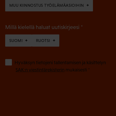
)
MUU KIINNOSTUS TYÖELÄMÄASIOIHIN
(
Millä kielellä haluat uutiskirjeesi
P
SUOMI
RUOTSI
a
k
o
(
Hyväksyn tietojeni tallentamisen ja käsittelyn
P
l
SAK:n viestintärekisterin
mukaisesti *
a
l
k
i
o
n
l
e
l
i
n