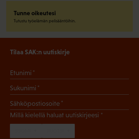
Tunne oikeutesi
Tutustu työelämän pelisääntöihin.
Tilaa SAK:n uutiskirje
(Pakollinen)
Etunimi
(Pakollinen)
Sukunimi
(Pakollinen)
Sähköpostiosoite
(Pakollinen)
Millä kielellä haluat uutiskirjeesi
SUOMI
RUOTSI