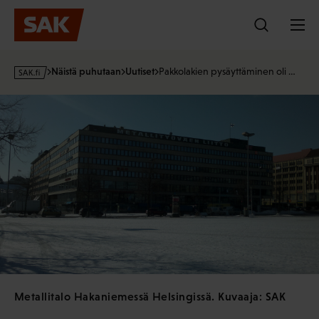
Hyppää
sisältöön
s
Näistä puhutaan
Uutiset
Pakkolakien pysäyttäminen oli …
a
k
·
f
i
Metallitalo Hakaniemessä Helsingissä. Kuvaaja: SAK