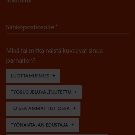
Sukunimi
k
P
o
a
l
(
Sähköpostiosoite
k
l
P
o
i
a
l
Mikä tai mitkä näistä kuvaavat sinua
n
k
l
parhaiten?
e
o
i
n
l
LUOTTAMUSMIES
n
)
l
e
TYÖSUOJELUVALTUUTETTU
i
n
n
)
TÖISSÄ AMMATTILIITOSSA
e
n
TYÖNANTAJAN EDUSTAJA