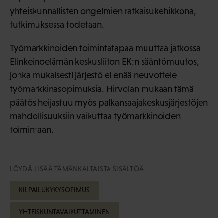
yhteiskunnallisten ongelmien ratkaisukehikkona,
tutkimuksessa todetaan.
Työmarkkinoiden toimintatapaa muuttaa jatkossa
Elinkeinoelämän keskusliiton EK:n sääntömuutos,
jonka mukaisesti järjestö ei enää neuvottele
työmarkkinasopimuksia. Hirvolan mukaan tämä
päätös heijastuu myös palkansaajakeskusjärjestöjen
mahdollisuuksiin vaikuttaa työmarkkinoiden
toimintaan.
LÖYDÄ LISÄÄ TÄMÄNKALTAISTA SISÄLTÖÄ:
KILPAILUKYKYSOPIMUS
YHTEISKUNTAVAIKUTTAMINEN