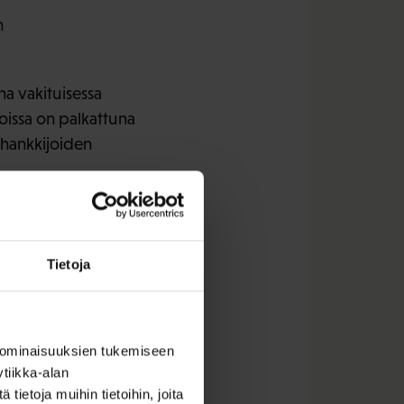
n
a vakituisessa
joissa on palkattuna
lihankkijoiden
 päivästä
Tietoja
lan vaihtajia.
 ominaisuuksien tukemiseen
stoille vain lyhyeksi
tiikka-alan
ietoja muihin tietoihin, joita