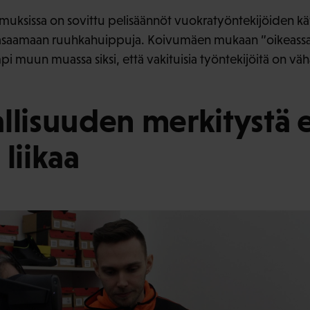
muksissa on sovittu pelisäännöt vuokratyöntekijöiden käy
 tasaamaan ruuhkahuippuja. Koivumäen mukaan ”oikeassa 
 muun muassa siksi, että vakituisia työntekijöitä on vähä
llisuuden merkitystä e
liikaa