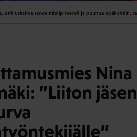
, että uskaltaa sanoa mielipiteensä ja puuttua epäkohtiin, 
ttamusmies Nina
äki: ”Liiton jäse
turva
työntekijälle”