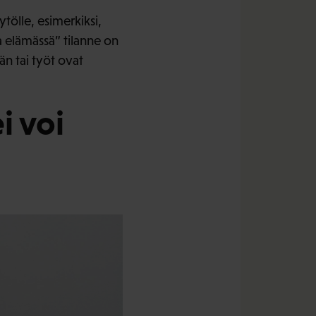
tölle, esimerkiksi,
elämässä” tilanne on
n tai työt ovat
i voi