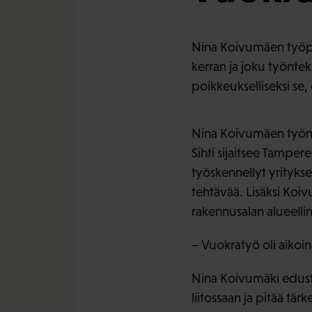
Nina Koivumäen työpä
kerran ja joku työnt
poikkeukselliseksi se
Nina Koivumäen työna
Sihti sijaitsee Tamper
työskennellyt yrityks
tehtävää. Lisäksi Koi
rakennusalan alueelli
– Vuokratyö oli aikoi
Nina Koivumäki edusta
liitossaan ja pitää tä