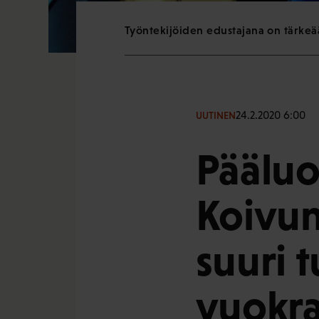
Työntekijöiden edustajana on tärkeää
24.2.2020 6:00
UUTINEN
Pääluo
Koivum
suuri 
vuokra