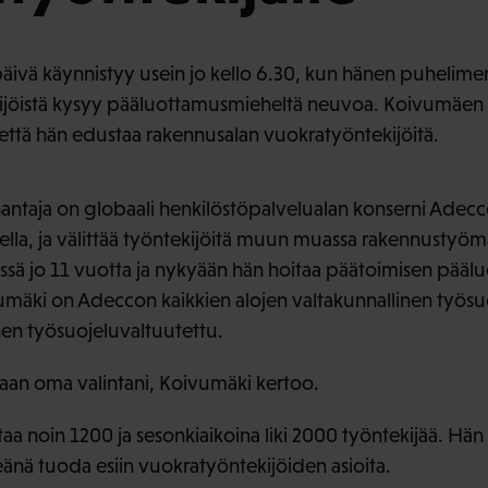
ivä käynnistyy usein jo kello 6.30, kun hänen puhelime
ekijöistä kysyy pääluottamusmieheltä neuvoa. Koivumäen
, että hän edustaa rakennusalan vuokratyöntekijöitä.
ntaja on globaali henkilöstöpalvelualan konserni Adecc
eella, ja välittää työntekijöitä muun muassa rakennustyöm
essä jo 11 vuotta ja nykyään hän hoitaa päätoimisen pä
vumäki on Adeccon kaikkien alojen valtakunnallinen työsu
nen työsuojeluvaltuutettu.
naan oma valintani, Koivumäki kertoo.
a noin 1200 ja sesonkiaikoina liki 2000 työntekijää. Hän
rkeänä tuoda esiin vuokratyöntekijöiden asioita.