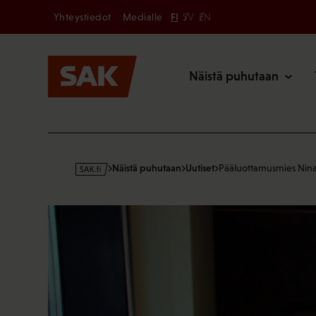
Secondary
Hyppää
Yhteystiedot
Medialle
FI
SV
EN
sisältöön
Päävalikk
Näistä puhutaan
s
Näistä puhutaan
Uutiset
Pääluottamusmies Nin
a
k
·
f
i