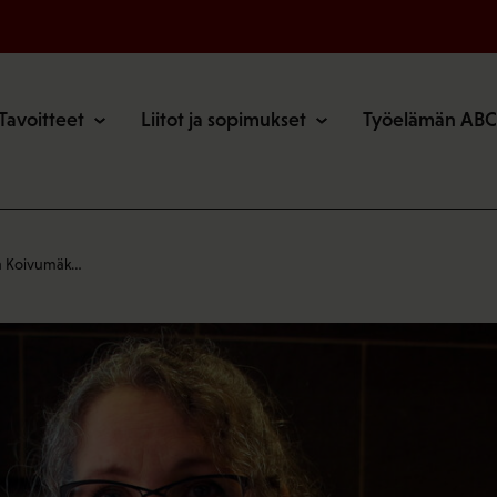
o
Tavoitteet
Liitot ja sopimukset
Työelämän ABC
a Koivumäk…