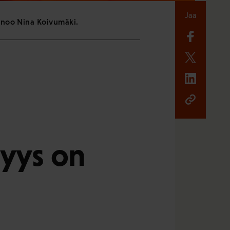
Jaa
sanoo Nina Koivumäki.
nyys on