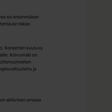
nsa soi ensimmäisen
 tehtävän tekee
o. Konserniin kuuluva
aille. Koivumäki on
äluottamusmiehen
ojeluvaltuutettu ja
 on aktiivinen omassa