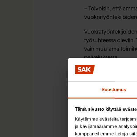
– Toivoisin, että amm
vuokratyöntekijöiden 
Vuokratyöntekijöiden 
työsuhteessa oleviin. 
vain muutama toimihenk
palveluksessa.
Työsuhte
muutam
Suostumus
Tämä sivusto käyttää eväste
Sihdin rakennustyömai
Käytämme evästeitä tarjoama
Koivumäen mukaan moni
ja kävijämäärämme analysoim
aikaa, mutta sitten ai
kumppaneillemme tietoja siitä