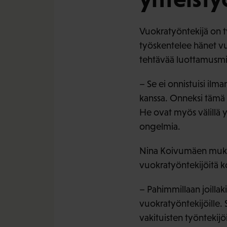
Vuokratyöntekijä on 
työskentelee hänet v
tehtävää luottamusm
– Se ei onnistuisi ilm
kanssa. Onneksi tämä t
He ovat myös välillä 
ongelmia.
Nina Koivumäen mukaan
vuokratyöntekijöitä 
– Pahimmillaan joillakin
vuokratyöntekijöille. 
vakituisten työntekijö