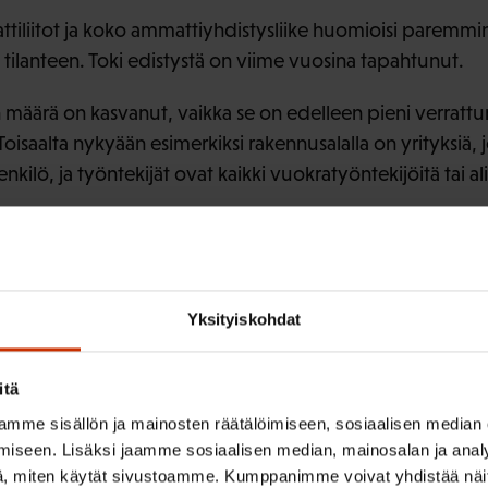
attiliitot ja koko ammattiyhdistysliike huomioisi paremmi
tilanteen. Toki edistystä on viime vuosina tapahtunut.
määrä on kasvanut, vaikka se on edelleen pieni verrattun
Toisaalta nykyään esimerkiksi rakennusalalla on yrityksiä, 
ilö, ja työntekijät ovat kaikki vuokratyöntekijöitä tai a
et vaihtelevat parista
aan vuoteen
Yksityiskohdat
itä
lle vuokraamista työntekijöistä enemmistö on nuoria tai a
mme sisällön ja mainosten räätälöimiseen, sosiaalisen median
 ajattelee tulevansa henkilöstöpalveluyrityksen palkkali
iseen. Lisäksi jaamme sosiaalisen median, mainosalan ja analy
ka venyy.
, miten käytät sivustoamme. Kumppanimme voivat yhdistää näitä t