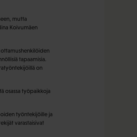
seen, mutta
 Nina Koivumäen
n luottamushenkilöiden
nöllisiä tapaamisia.
atyöntekijöillä on
tä osassa työpaikkoja
joiden työntekijöille ja
kijät varastaisivat