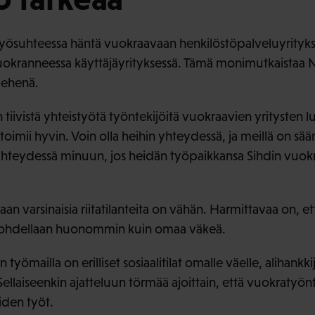
työsuhteessa häntä vuokraavaan henkilöstöpalveluyrityk
uokranneessa käyttäjäyrityksessä. Tämä monimutkaistaa
iehenä.
an tiivistä yhteistyötä työntekijöitä vuokraavien yrityste
oimii hyvin. Voin olla heihin yhteydessä, ja meillä on sään
yhteydessä minuun, jos heidän työpaikkansa Sihdin vuokr
 varsinaisia riitatilanteita on vähän. Harmittavaa on, et
kohdellaan huonommin kuin omaa väkeä.
 työmailla on erilliset sosiaalitilat omalle väelle, alihankki
Sellaiseenkin ajatteluun törmää ajoittain, että vuokratyönte
iden työt.