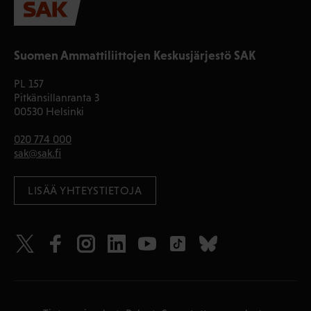
Suomen Ammattiliittojen Keskusjärjestö SAK
PL 157
Pitkänsillanranta 3
00530 Helsinki
020 774 000
sak@sak.fi
LISÄÄ YHTEYSTIETOJA