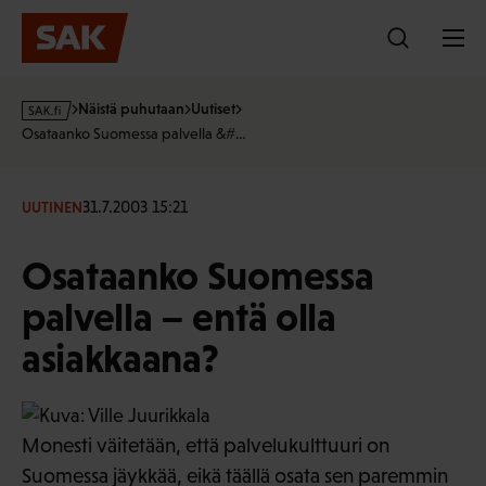
Hyppää
sisältöön
s
Näistä puhutaan
Uutiset
a
Osataanko Suomessa palvella &#…
k
·
f
31.7.2003 15:21
UUTINEN
i
Osataanko Suomessa
palvella – entä olla
asiakkaana?
Monesti väitetään, että palvelukulttuuri on
Suomessa jäykkää, eikä täällä osata sen paremmin