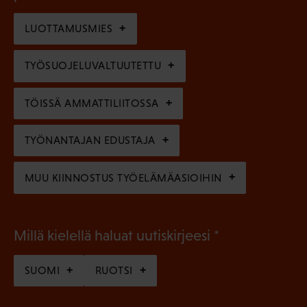
o
i
n
l
LUOTTAMUSMIES
n
)
l
e
TYÖSUOJELUVALTUUTETTU
i
n
n
)
TÖISSÄ AMMATTILIITOSSA
e
n
TYÖNANTAJAN EDUSTAJA
)
MUU KIINNOSTUS TYÖELÄMÄASIOIHIN
(
Millä kielellä haluat uutiskirjeesi
P
SUOMI
RUOTSI
a
k