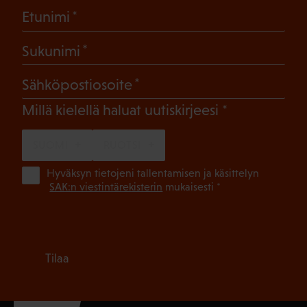
(Pakollinen)
Etunimi
(Pakollinen)
Sukunimi
(Pakollinen)
Sähköpostiosoite
(Pakollinen)
Millä kielellä haluat uutiskirjeesi
SUOMI
RUOTSI
(Pa
Hyväksyn tietojeni tallentamisen ja käsittelyn
SAK:n viestintärekisterin
mukaisesti *
Tilaa