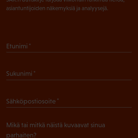
asiantuntijoiden näkemyksiä ja analyysejä.
(
Etunimi
P
a
(
Sukunimi
k
P
o
a
l
(
Sähköpostiosoite
k
l
P
o
i
a
l
Mikä tai mitkä näistä kuvaavat sinua
n
k
l
parhaiten?
e