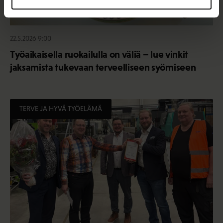
22.5.2026 9:00
Työaikaisella ruokailulla on väliä – lue vinkit
jaksamista tukevaan terveelliseen syömiseen
TERVE JA HYVÄ TYÖELÄMÄ