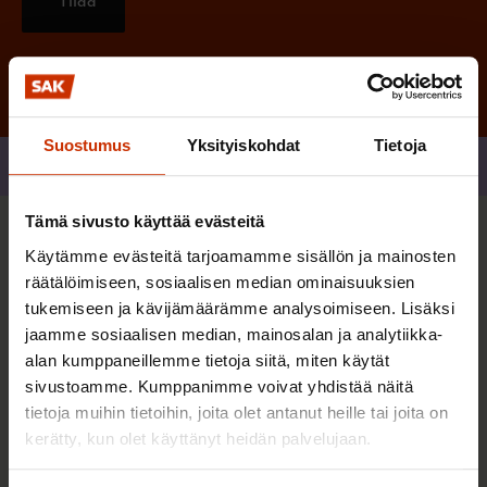
Tilaa
Suostumus
Yksityiskohdat
Tietoja
Jaa
Tämä sivusto käyttää evästeitä
Sinua saattaa myös kiinnostaa
Käytämme evästeitä tarjoamamme sisällön ja mainosten
räätälöimiseen, sosiaalisen median ominaisuuksien
tukemiseen ja kävijämäärämme analysoimiseen. Lisäksi
TERVE JA HYVÄ TYÖELÄMÄ
jaamme sosiaalisen median, mainosalan ja analytiikka-
alan kumppaneillemme tietoja siitä, miten käytät
sivustoamme. Kumppanimme voivat yhdistää näitä
tietoja muihin tietoihin, joita olet antanut heille tai joita on
kerätty, kun olet käyttänyt heidän palvelujaan.