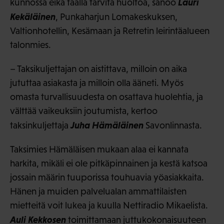
Lauri
kunnossa eikä täällä tarvita huoltoa, sanoo
Kekäläinen
, Punkaharjun Lomakeskuksen,
Valtionhotellin, Kesämaan ja Retretin leirintäalueen
talonmies.
– Taksikuljettajan on aistittava, milloin on aika
jututtaa asiakasta ja milloin olla ääneti. Myös
omasta turvallisuudesta on osattava huolehtia, ja
välttää vaikeuksiin joutumista, kertoo
Juha Hämäläinen
taksinkuljettaja
Savonlinnasta.
Taksimies Hämäläisen mukaan alaa ei kannata
harkita, mikäli ei ole pitkäpinnainen ja kestä katsoa
jossain määrin tuuporissa touhuavia yöasiakkaita.
Hänen ja muiden palvelualan ammattilaisten
mietteitä voit lukea ja kuulla Nettiradio Mikaelista.
Auli Kekkosen
toimittamaan juttukokonaisuuteen