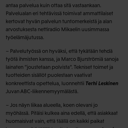
antaa palvelua kuin ottaa sitä vastaankaan.
Palvelualan eri tehtävissä toimivat ammattilaiset
kertovat hyvän palvelun tuntomerkeistä ja alan
arvostuksesta nettiradio Mikaelin uusimmassa
työelämäjutussa.
– Palvelutyössä on hyväksi, että tykätään tehdä
työtä ihmisten kanssa, ja Marco Bjurströmiä sanoja
lainaten ”joustetaan polvista”. Tekniset toimet ja
tuotteiden sisällöt puolestaan vaativat
Terhi Leskinen
konkreettista opettelua, luonnehtii
Juvan ABC-liikennemyymälästä.
– Jos näyn liikaa alueella, koen olevani jo
myöhässä. Pitäisi kulkea aina edellä, että asiakkaat
huomaisivat vain, että täällä on kaikki paikat