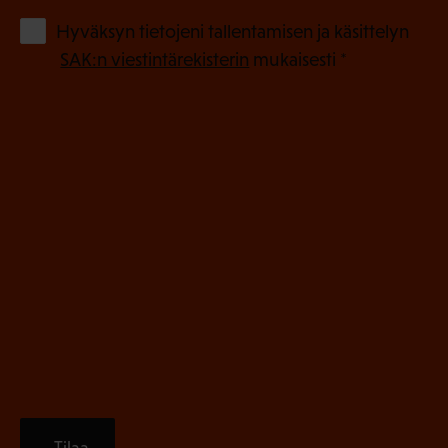
o
(
Hyväksyn tietojeni tallentamisen ja käsittelyn
P
l
SAK:n viestintärekisterin
mukaisesti *
a
l
k
i
o
n
l
e
l
i
n
n
)
e
n
)