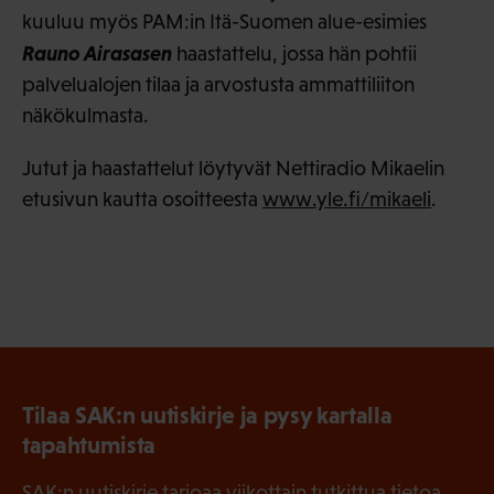
kuuluu myös PAM:in Itä-Suomen alue-esimies
Rauno Airasasen
haastattelu, jossa hän pohtii
palvelualojen tilaa ja arvostusta ammattiliiton
näkökulmasta.
Jutut ja haastattelut löytyvät Nettiradio Mikaelin
etusivun kautta osoitteesta
www.yle.fi/mikaeli
.
Tilaa SAK:n uutiskirje ja pysy kartalla
tapahtumista
SAK:n uutiskirje tarjoaa viikottain tutkittua tietoa,