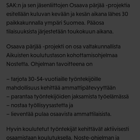
SAK:n ja sen jäsenliittojen Osaava pärjää -projektia
esitellään kuluvan kevään ja kesän aikana lähes 30
paikkakunnalla ympäri Suomea. Pääosa
tilaisuuksista järjestetään toukokuun aikana.
Osaava pärjää -projekti on osa valtakunnallista
Aikuisten koulutustason kohottamisohjelmaa
Nostetta. Ohjelman tavoitteena on
– tarjota 30-54-vuotiaille työntekijöille
mahdollisuus kehittää ammattipätevyyttään
– parantaa työntekijöiden jaksamista työelämässä
– nostaa työllisyysastetta ja
– lieventää pulaa osaavista ammattilaisista.
Hyvin koulutetut työntekijät kehittävät aktiivisesti
osaamistaan koulutuksella. Noste-ohjelman ja