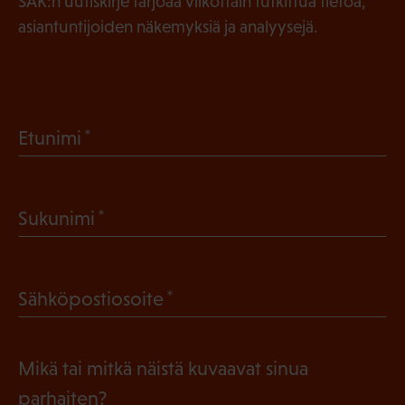
SAK:n uutiskirje tarjoaa viikottain tutkittua tietoa,
asiantuntijoiden näkemyksiä ja analyysejä.
(
Etunimi
P
a
(
Sukunimi
k
P
o
a
l
(
Sähköpostiosoite
k
l
P
o
i
a
l
Mikä tai mitkä näistä kuvaavat sinua
n
k
l
parhaiten?
e