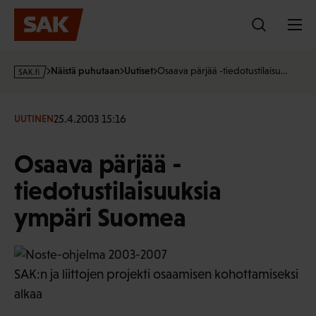
Hyppää
sisältöön
s
Näistä puhutaan
Uutiset
Osaava pärjää -tiedotustilaisu…
a
k
·
25.4.2003 15:16
UUTINEN
f
i
Osaava pärjää -
tiedotustilaisuuksia
ympäri Suomea
SAK:n ja liittojen projekti osaamisen kohottamiseksi
alkaa