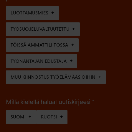
o
i
n
l
LUOTTAMUSMIES
n
)
l
e
TYÖSUOJELUVALTUUTETTU
i
n
n
)
TÖISSÄ AMMATTILIITOSSA
e
n
TYÖNANTAJAN EDUSTAJA
)
MUU KIINNOSTUS TYÖELÄMÄASIOIHIN
(
Millä kielellä haluat uutiskirjeesi
P
SUOMI
RUOTSI
a
k