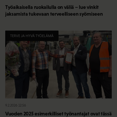
Työaikaisella ruokailulla on väliä – lue vinkit
jaksamista tukevaan terveelliseen syömiseen
TERVE JA HYVÄ TYÖELÄMÄ
9.2.2026 12:56
Vuoden 2025 esimerkilliset työnantajat ovat tässä