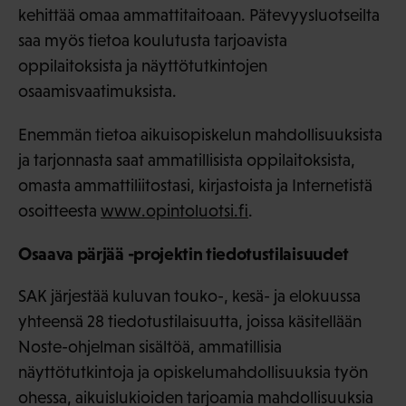
kehittää omaa ammattitaitoaan. Pätevyysluotseilta
saa myös tietoa koulutusta tarjoavista
oppilaitoksista ja näyttötutkintojen
osaamisvaatimuksista.
Enemmän tietoa aikuisopiskelun mahdollisuuksista
ja tarjonnasta saat ammatillisista oppilaitoksista,
omasta ammattiliitostasi, kirjastoista ja Internetistä
osoitteesta
www.opintoluotsi.fi
.
Osaava pärjää -projektin tiedotustilaisuudet
SAK järjestää kuluvan touko-, kesä- ja elokuussa
yhteensä 28 tiedotustilaisuutta, joissa käsitellään
Noste-ohjelman sisältöä, ammatillisia
näyttötutkintoja ja opiskelumahdollisuuksia työn
ohessa, aikuislukioiden tarjoamia mahdollisuuksia