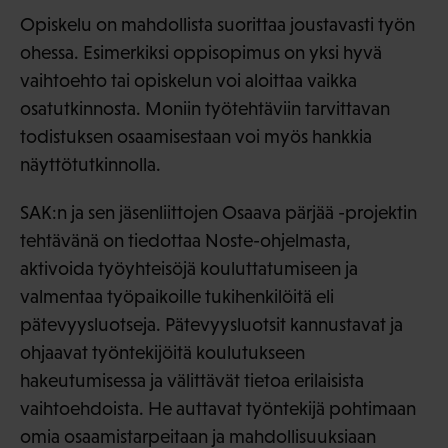
Opiskelu on mahdollista suorittaa joustavasti työn
ohessa. Esimerkiksi oppisopimus on yksi hyvä
vaihtoehto tai opiskelun voi aloittaa vaikka
osatutkinnosta. Moniin työtehtäviin tarvittavan
todistuksen osaamisestaan voi myös hankkia
näyttötutkinnolla.
SAK:n ja sen jäsenliittojen Osaava pärjää -projektin
tehtävänä on tiedottaa Noste-ohjelmasta,
aktivoida työyhteisöjä kouluttatumiseen ja
valmentaa työpaikoille tukihenkilöitä eli
pätevyysluotseja. Pätevyysluotsit kannustavat ja
ohjaavat työntekijöitä koulutukseen
hakeutumisessa ja välittävät tietoa erilaisista
vaihtoehdoista. He auttavat työntekijä pohtimaan
omia osaamistarpeitaan ja mahdollisuuksiaan