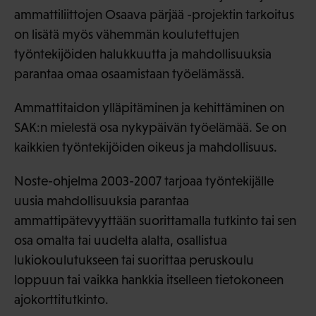
ammattiliittojen Osaava pärjää -projektin tarkoitus
on lisätä myös vähemmän koulutettujen
työntekijöiden halukkuutta ja mahdollisuuksia
parantaa omaa osaamistaan työelämässä.
Ammattitaidon ylläpitäminen ja kehittäminen on
SAK:n mielestä osa nykypäivän työelämää. Se on
kaikkien työntekijöiden oikeus ja mahdollisuus.
Noste-ohjelma 2003-2007 tarjoaa työntekijälle
uusia mahdollisuuksia parantaa
ammattipätevyyttään suorittamalla tutkinto tai sen
osa omalta tai uudelta alalta, osallistua
lukiokoulutukseen tai suorittaa peruskoulu
loppuun tai vaikka hankkia itselleen tietokoneen
ajokorttitutkinto.