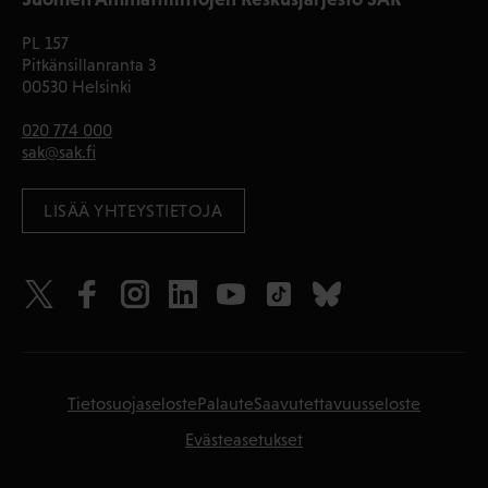
PL 157
Pitkänsillanranta 3
00530 Helsinki
020 774 000
sak@sak.fi
LISÄÄ YHTEYSTIETOJA
Tietosuojaseloste
Palaute
Saavutettavuusseloste
Evästeasetukset