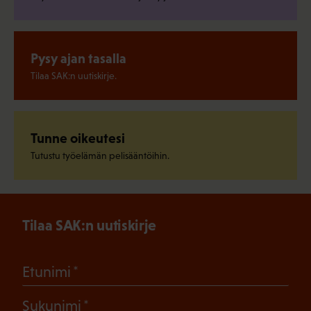
Pysy ajan tasalla
Tilaa SAK:n uutiskirje.
Tunne oikeutesi
Tutustu työelämän pelisääntöihin.
Tilaa SAK:n uutiskirje
(Pakollinen)
Etunimi
(Pakollinen)
Sukunimi