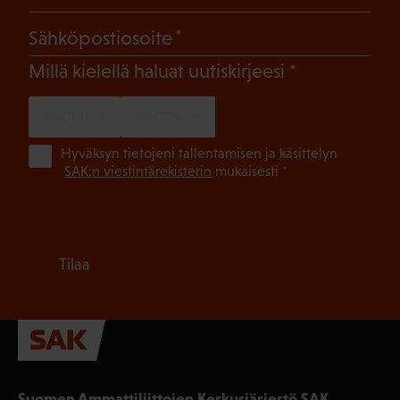
(Pakollinen)
Sähköpostiosoite
(Pakollinen)
Millä kielellä haluat uutiskirjeesi
SUOMI
RUOTSI
(Pa
Hyväksyn tietojeni tallentamisen ja käsittelyn
SAK:n viestintärekisterin
mukaisesti *
Tilaa
Suomen Ammattiliittojen Keskusjärjestö SAK