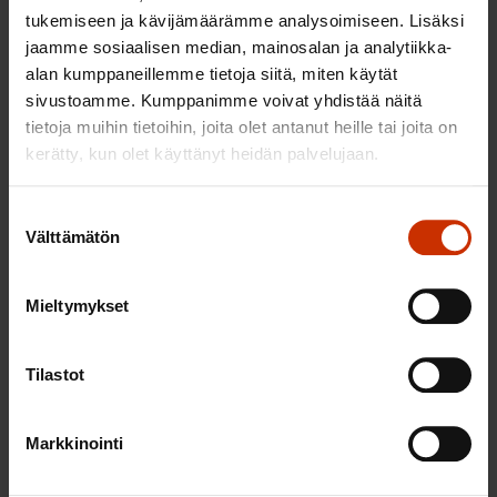
Kirjasto, Osmajoentie 1
tukemiseen ja kävijämäärämme analysoimiseen. Lisäksi
SAK:n edustaja: Markku Liljeström
jaamme sosiaalisen median, mainosalan ja analytiikka-
alan kumppaneillemme tietoja siitä, miten käytät
Kuopio
sivustoamme. Kumppanimme voivat yhdistää näitä
27.5. kello 17.30
tietoja muihin tietoihin, joita olet antanut heille tai joita on
Hotelli Savonia, Sammakkolammentie 2
kerätty, kun olet käyttänyt heidän palvelujaan.
SAK:n edustaja: Markku Liljeström
Suostumuksen
Satakunta
Välttämätön
valinta
Satakunnan aluepalvelukeskus
Mieltymykset
Pori
8.5. kello 17.30
Tilastot
Ravintola Liisanpuisto, Liisankatu 20
SAK:n edustaja: Auli Korhonen
Markkinointi
Uusimaa
Uudenmaan aluepalvelutoimisto