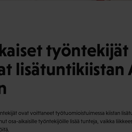
kaiset työntekijät
at lisätuntikiistan
n
ntekijät ovat voittaneet työtuomioistuimessa kiistan lisätun
nut osa-aikaisille työntekijöille lisää tunteja, vaikka liikk
öitä.