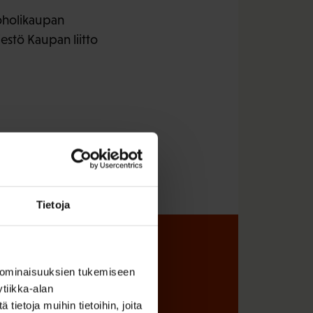
oholikaupan
jestö Kaupan liitto
Tietoja
sta
 ominaisuuksien tukemiseen
tiikka-alan
ietoja muihin tietoihin, joita