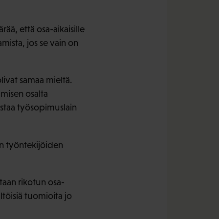
ä, että osa-aikaisille
mista, jos se vain on
livat samaa mieltä.
misen osalta
vastaa työsopimuslain
en työntekijöiden
aan rikotun osa-
ltöisiä tuomioita jo