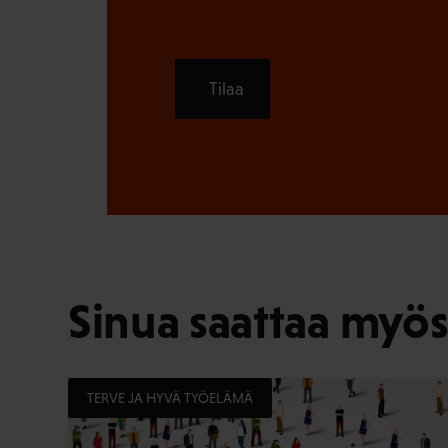
Tilaa
Sinua saattaa myös
TERVE JA HYVÄ TYÖELÄMÄ