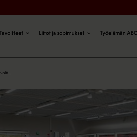
o
Tavoitteet
Liitot ja sopimukset
Työelämän ABC
 voitt…