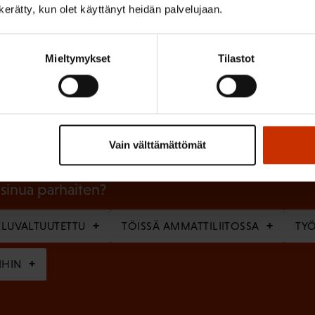
n kerätty, kun olet käyttänyt heidän palvelujaan.
Mieltymykset
Tilastot
(
Sukunimi
P
a
k
Vain välttämättömät
o
l
 sinua parhaiten?
l
LUVALTUUTETTU
TÖISSÄ AMMATTILIITOSSA
TY
i
n
IHIN
e
n