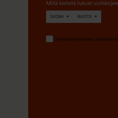
n
Millä kielellä haluat uutiskirjee
)
e
SUOMI
RUOTSI
n
)
Hyväksyn tietojeni tallentamis