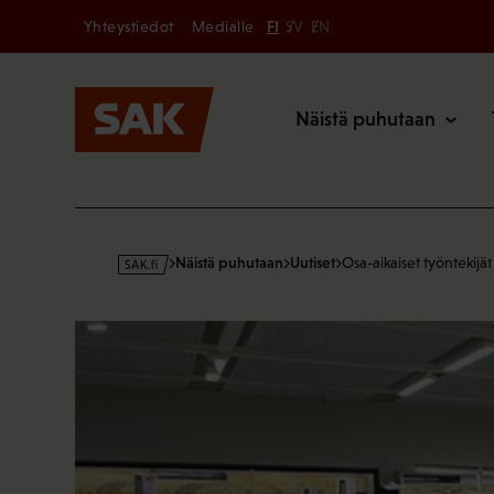
Secondary
Hyppää
Yhteystiedot
Medialle
FI
SV
EN
sisältöön
Päävalikk
Näistä puhutaan
s
Näistä puhutaan
Uutiset
Osa-aikaiset työntekijät
a
k
·
f
i