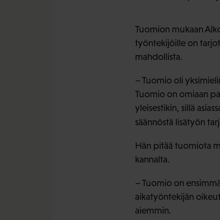
Tuomion mukaan Alko to
työntekijöille on tarj
mahdollista.
– Tuomio oli yksimiel
Tuomio on omiaan par
yleisestikin, sillä as
säännöstä lisätyön ta
Hän pitää tuomiota me
kannalta.
– Tuomio on ensimmäi
aikatyöntekijän oikeut
aiemmin.