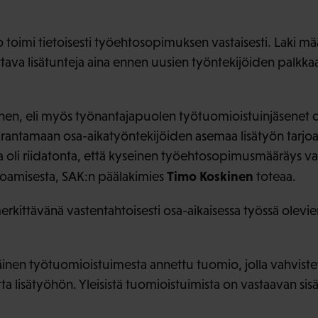
imi tietoisesti työehtosopimuksen vastaisesti. Laki määrä
ottava lisätunteja aina ennen uusien työntekijöiden palkkaa
inen, eli myös työnantajapuolen työtuomioistuinjäsenet o
antamaan osa-aikatyöntekijöiden asemaa lisätyön tarjoa
iassa oli riidatonta, että kyseinen työehtosopimusmääräys 
Timo Koskinen
rjoamisesta, SAK:n päälakimies
toteaa.
rkittävänä vastentahtoisesti osa-aikaisessa työssä olevi
nen työtuomioistuimesta annettu tuomio, jolla vahvistet
ta lisätyöhön. Yleisistä tuomioistuimista on vastaavan sisä