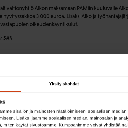
ää valtionyhtiö Alkon maksamaan PAMiin kuuluvalle Alk
le hyvityssakkoa 3 000 euroa. Lisäksi Alko ja työnantajajär
vastapuolen oikeudenkäyntikulut.
 / SAK
Yksityiskohdat
itä
irje ja pysy kartalla tapahtumi
mme sisällön ja mainosten räätälöimiseen, sosiaalisen median
iseen. Lisäksi jaamme sosiaalisen median, mainosalan ja analy
tutkittua tietoa, asiantuntijoiden näkemyksiä ja analyysejä.
, miten käytät sivustoamme. Kumppanimme voivat yhdistää näitä t