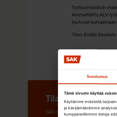
Työtuomioistuin määr
Ammattiliitto ALV ry:l
joutuvat korvaamaan 
Tiina-Emilia Kaunisto
Suostumus
Tämä sivusto käyttää eväste
Tilaa SAK:n uutisk
Käytämme evästeitä tarjoama
ja kävijämäärämme analysoim
SAK:n uutiskirje tarjoaa viikottain 
kumppaneillemme tietoja siitä