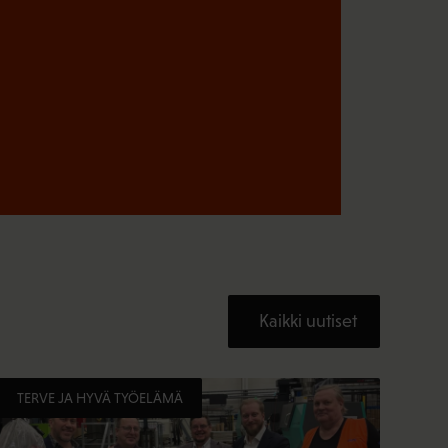
Kaikki uutiset
TERVE JA HYVÄ TYÖELÄMÄ