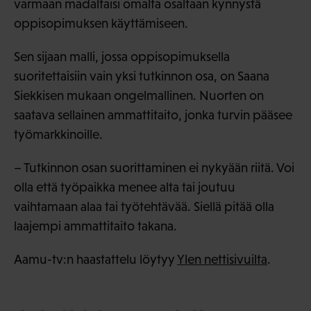
varmaan madaltaisi omalta osaltaan kynnystä
oppisopimuksen käyttämiseen.
Sen sijaan malli, jossa oppisopimuksella
suoritettaisiin vain yksi tutkinnon osa, on Saana
Siekkisen mukaan ongelmallinen. Nuorten on
saatava sellainen ammattitaito, jonka turvin pääsee
työmarkkinoille.
– Tutkinnon osan suorittaminen ei nykyään riitä. Voi
olla että työpaikka menee alta tai joutuu
vaihtamaan alaa tai työtehtävää. Siellä pitää olla
laajempi ammattitaito takana.
Aamu-tv:n haastattelu löytyy
Ylen nettisivuilta
.