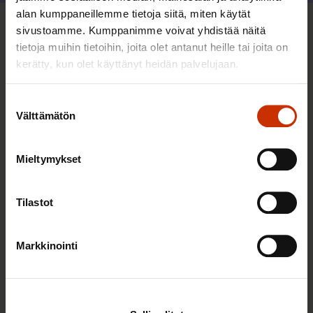
alan kumppaneillemme tietoja siitä, miten käytät
sivustoamme. Kumppanimme voivat yhdistää näitä
Sinua saattaa myös kiinnostaa
tietoja muihin tietoihin, joita olet antanut heille tai joita on
kerätty, kun olet käyttänyt heidän palvelujaan.
TERVE JA HYVÄ TYÖELÄMÄ
Suostumuksen
Välttämätön
valinta
Mieltymykset
Tilastot
Markkinointi
2.6.2026 11:00
Työmarkkinakeskusjärjestöt: Tuottava ja
hyvinvoiva työelämä on yhteinen asia