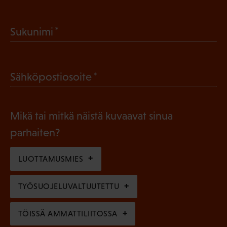
P
a
(
Sukunimi
k
P
o
a
l
(
Sähköpostiosoite
k
l
P
o
i
a
l
Mikä tai mitkä näistä kuvaavat sinua
n
k
l
parhaiten?
e
o
i
n
l
LUOTTAMUSMIES
n
)
l
e
TYÖSUOJELUVALTUUTETTU
i
n
n
)
TÖISSÄ AMMATTILIITOSSA
e