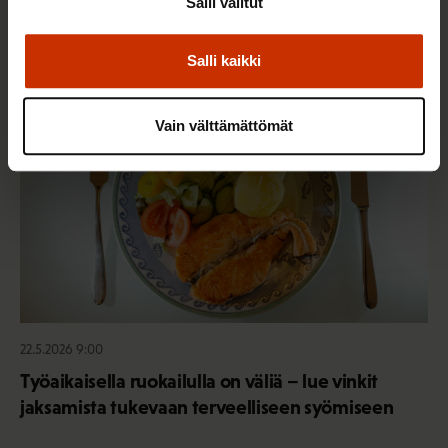
Salli valitut
Salli kaikki
TERVE JA HYVÄ TYÖELÄMÄ
Vain välttämättömät
22.5.2026 9:00
Työaikaisella ruokailulla on väliä – lue vinkit
jaksamista tukevaan terveelliseen syömiseen