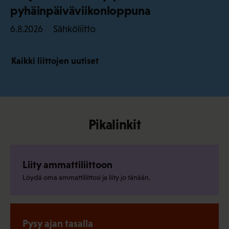
pyhäinpäiväviikonloppuna
Sähköliitto
6.8.2026
Kaikki liittojen uutiset
Pikalinkit
Liity ammattiliittoon
Löydä oma ammattiliittosi ja liity jo tänään.
Pysy ajan tasalla