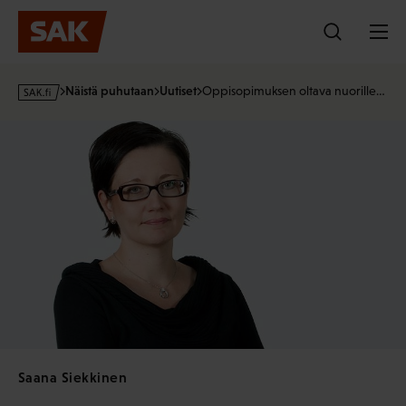
Hyppää
sisältöön
s
Näistä puhutaan
Uutiset
Oppisopimuksen oltava nuorille…
a
k
·
f
i
Saana Siekkinen