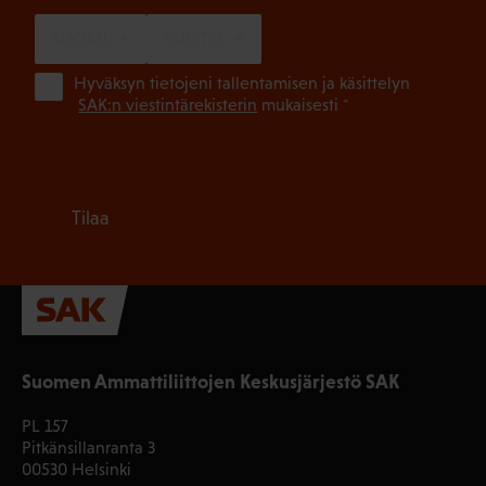
SUOMI
RUOTSI
(Pa
Hyväksyn tietojeni tallentamisen ja käsittelyn
SAK:n viestintärekisterin
mukaisesti *
Tilaa
Suomen Ammattiliittojen Keskusjärjestö SAK
PL 157
Pitkänsillanranta 3
00530 Helsinki