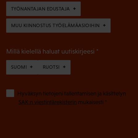
n
TYÖNANTAJAN EDUSTAJA
)
MUU KIINNOSTUS TYÖELÄMÄASIOIHIN
(
Millä kielellä haluat uutiskirjeesi
P
SUOMI
RUOTSI
a
k
o
(
Hyväksyn tietojeni tallentamisen ja käsittelyn
P
l
SAK:n viestintärekisterin
mukaisesti *
a
l
k
i
o
n
l