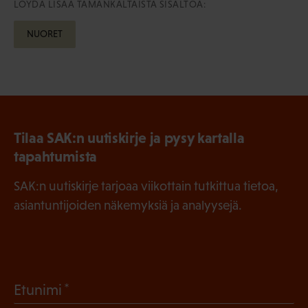
LÖYDÄ LISÄÄ TÄMÄNKALTAISTA SISÄLTÖÄ:
NUORET
Tilaa SAK:n uutiskirje ja pysy kartalla
tapahtumista
SAK:n uutiskirje tarjoaa viikottain tutkittua tietoa,
asiantuntijoiden näkemyksiä ja analyysejä.
(
Etunimi