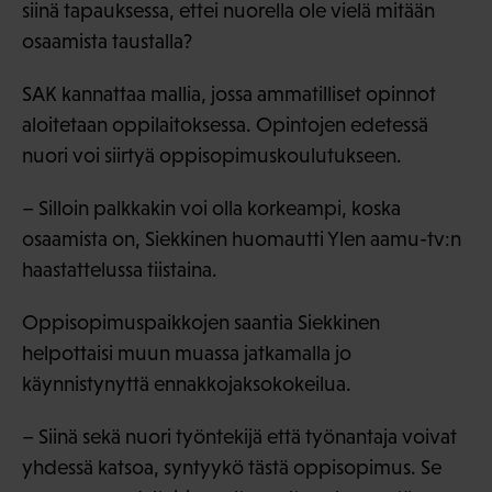
siinä tapauksessa, ettei nuorella ole vielä mitään
osaamista taustalla?
SAK kannattaa mallia, jossa ammatilliset opinnot
aloitetaan oppilaitoksessa. Opintojen edetessä
nuori voi siirtyä oppisopimuskoulutukseen.
– Silloin palkkakin voi olla korkeampi, koska
osaamista on, Siekkinen huomautti Ylen aamu-tv:n
haastattelussa tiistaina.
Oppisopimuspaikkojen saantia Siekkinen
helpottaisi muun muassa jatkamalla jo
käynnistynyttä ennakkojaksokokeilua.
– Siinä sekä nuori työntekijä että työnantaja voivat
yhdessä katsoa, syntyykö tästä oppisopimus. Se