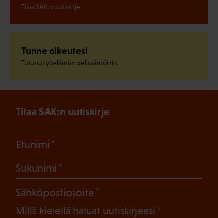
Tilaa SAK:n uutiskirje.
Tunne oikeutesi
Tutustu työelämän pelisääntöihin.
Tilaa SAK:n uutiskirje
(Pakollinen)
Etunimi
(Pakollinen)
Sukunimi
(Pakollinen)
Sähköpostiosoite
(Pakollinen)
Millä kielellä haluat uutiskirjeesi