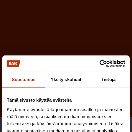
e
l
i
n
n
)
e
n
)
Suostumus
Yksityiskohdat
Tietoja
Tilaa
Tämä sivusto käyttää evästeitä
Käytämme evästeitä tarjoamamme sisällön ja mainosten
räätälöimiseen, sosiaalisen median ominaisuuksien
tukemiseen ja kävijämäärämme analysoimiseen. Lisäksi
Jaa
jaamme sosiaalisen median, mainosalan ja analytiikka-