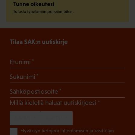
Tunne oikeutesi
Tutustu työelämän pelisääntöihin.
Tilaa SAK:n uutiskirje
(Pakollinen)
Etunimi
(Pakollinen)
Sukunimi
(Pakollinen)
Sähköpostiosoite
(Pakollinen)
Millä kielellä haluat uutiskirjeesi
SUOMI
RUOTSI
(Pa
Hyväksyn tietojeni tallentamisen ja käsittelyn