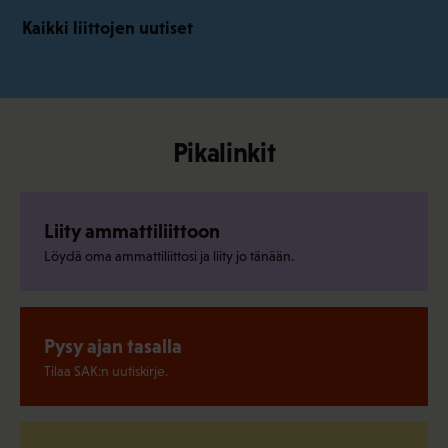
Kaikki liittojen uutiset
Pikalinkit
Liity ammattiliittoon
Löydä oma ammattiliittosi ja liity jo tänään.
Pysy ajan tasalla
Tilaa SAK:n uutiskirje.