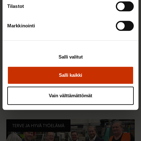
Tilastot
Markkinointi
Salli valitut
Salli kaikki
22.5.2026 9:00
Työaikaisella ruokailulla on väliä – lue vinkit
Vain välttämättömät
jaksamista tukevaan terveelliseen syömiseen
TERVE JA HYVÄ TYÖELÄMÄ