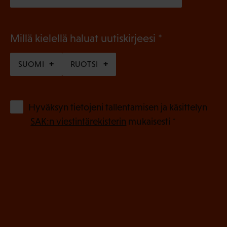
(
Millä kielellä haluat uutiskirjeesi
P
SUOMI
RUOTSI
a
k
o
(
Hyväksyn tietojeni tallentamisen ja käsittelyn
P
l
SAK:n viestintärekisterin
mukaisesti *
a
l
k
i
o
n
l
e
l
i
n
n
)