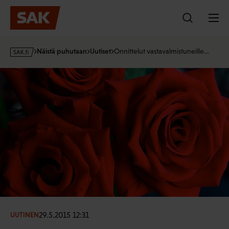
Hyppää
sisältöön
s
Näistä puhutaan
Uutiset
Onnittelut vastavalmistuneille…
a
k
·
f
i
29.5.2015 12:31
UUTINEN