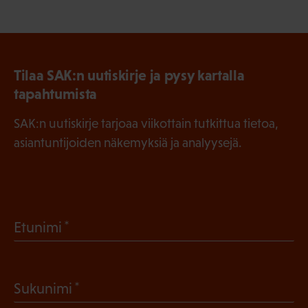
Tilaa SAK:n uutiskirje ja pysy kartalla
tapahtumista
SAK:n uutiskirje tarjoaa viikottain tutkittua tietoa,
asiantuntijoiden näkemyksiä ja analyysejä.
(
Etunimi
P
a
(
Sukunimi
k