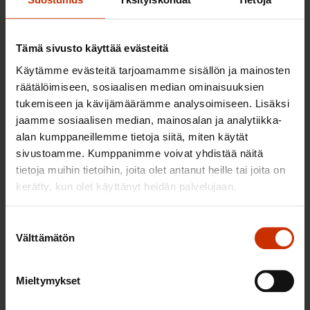
TERVE JA HYVÄ TYÖELÄMÄ
Tämä sivusto käyttää evästeitä
Käytämme evästeitä tarjoamamme sisällön ja mainosten
räätälöimiseen, sosiaalisen median ominaisuuksien
tukemiseen ja kävijämäärämme analysoimiseen. Lisäksi
jaamme sosiaalisen median, mainosalan ja analytiikka-
alan kumppaneillemme tietoja siitä, miten käytät
sivustoamme. Kumppanimme voivat yhdistää näitä
tietoja muihin tietoihin, joita olet antanut heille tai joita on
kerätty, kun olet käyttänyt heidän palvelujaan.
2.6.2026 11:00
Suostumuksen
Työmarkkinakeskusjärjestöt: Tuottava ja
Välttämätön
valinta
hyvinvoiva työelämä on yhteinen asia
Mieltymykset
TERVE JA HYVÄ TYÖELÄMÄ