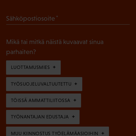
P
o
a
l
(
Sähköpostiosoite
k
l
P
o
i
a
l
Mikä tai mitkä näistä kuvaavat sinua
n
k
l
parhaiten?
e
o
i
n
l
LUOTTAMUSMIES
n
)
l
e
TYÖSUOJELUVALTUUTETTU
i
n
n
)
TÖISSÄ AMMATTILIITOSSA
e
n
TYÖNANTAJAN EDUSTAJA
)
MUU KIINNOSTUS TYÖELÄMÄASIOIHIN