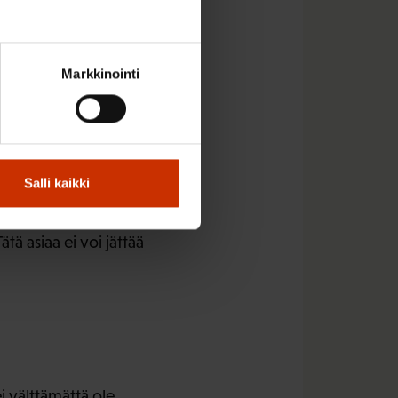
koja ei päiväkodin
Markkinointi
a aikuisille.”
t on unohdettu.
 lähtiessään oman
assa on vain yksi
Salli kaikki
tä asiaa ei voi jättää
i välttämättä ole