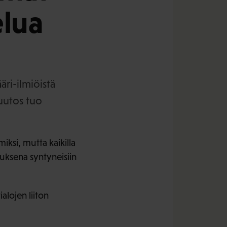
elua
äri-ilmiöistä
muutos tuo
ksi, mutta kaikilla
auksena syntyneisiin
ialojen liiton