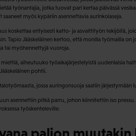
tietää työnantajia, jotka tuovat pari kertaa päivässä vesika
at saaneet myös kypäriin asennettavia aurinkolaseja.
 koskettaa erityisesti katto- ja asvalttityön tekijöitä, j
in. Tapio Jääskeläinen kertoo, että monilla työmailla on j
uja tai myöhennettyjä vuoroja.
i miettiä, aiheutuuko työaikajärjestelyistä uudenlaisia ha
Jääskeläinen pohtii.
alotyömaasta, jossa auringonsuoja saatiin järjestymään lu
un asennettiin pitkä parru, johon kiinnitettiin iso pressu.
roksessa työskenteleville.
vana paljon muutakin 