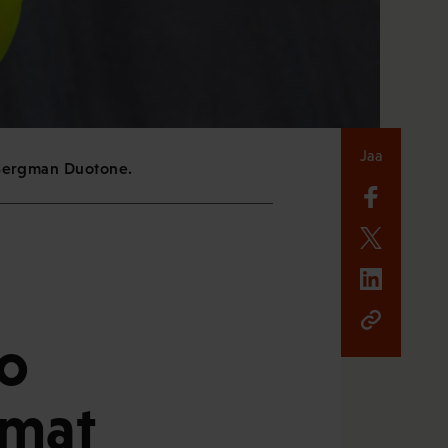
Jaa
l Bergman Duotone.
ko
umat