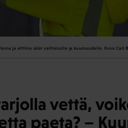
lkona ja alttiina sään vaihteluille ja kuumuudelle. Kuva Car
arjolla vettä, voi
tta paeta? – Ku