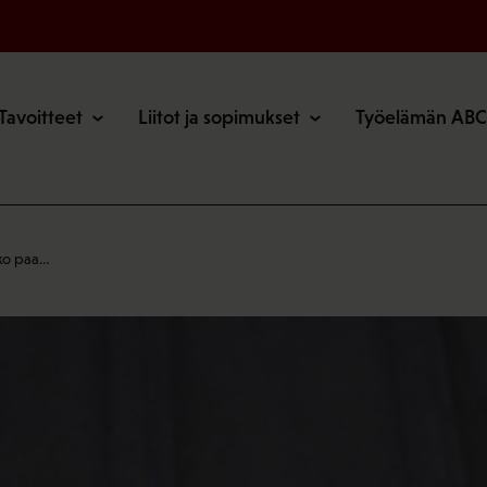
o
Tavoitteet
Liitot ja sopimukset
Työelämän ABC
iko paa…