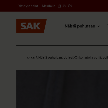
Secondary
Hyppää
Yhteystiedot
Medialle
FI
SV
EN
sisältöön
Päävalikk
Näistä puhutaan
s
Näistä puhutaan
Uutiset
Onko tarjolla vettä, vo
a
k
·
f
i