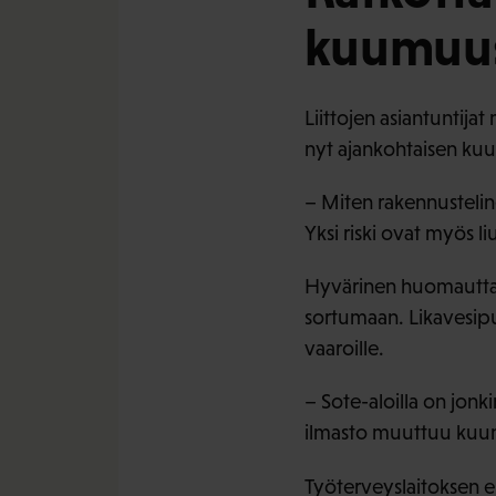
kuumuu
Liittojen asiantuntija
nyt ajankohtaisen k
– Miten rakennustelin
Yksi riski ovat myös li
Hyvärinen huomauttaa,
sortumaan. Likavesiput
vaaroille.
– Sote-aloilla on jonki
ilmasto muuttuu kuu
Työterveyslaitoksen er