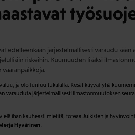
haastavat työsuoj
vät edelleenkään järjestelmällisesti varaudu sään ä
jelullisiin riskeihin. Kuumuuden lisäksi ilmaston
 vaaranpaikkoja.
valuu, ja olo tuntuu tukalalta. Kesät käyvät yhä kuumemmi
ään varauduta järjestelmällisesti ilmastonmuutoksen seur
ä vielä ihan kauheasti mietitä, toteaa Julkisten ja hyvinvoint
Merja Hyvärinen
.