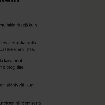
uitakin riskejä kuin
 kovia puuskatuulia.
Jääskeläinen listaa.
da kaivannot
 biologisille
set lisääntyvät, kun
utoksen hillitsemisestä