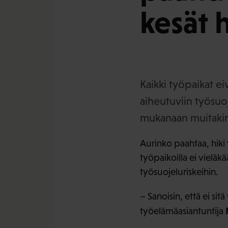
kesät 
Kaikki työpaikat ei
aiheutuviin työsuo
mukanaan muitakin
Aurinko paahtaa, hiki 
työpaikoilla ei vieläk
työsuojeluriskeihin.
– Sanoisin, että ei sit
työelämäasiantuntija