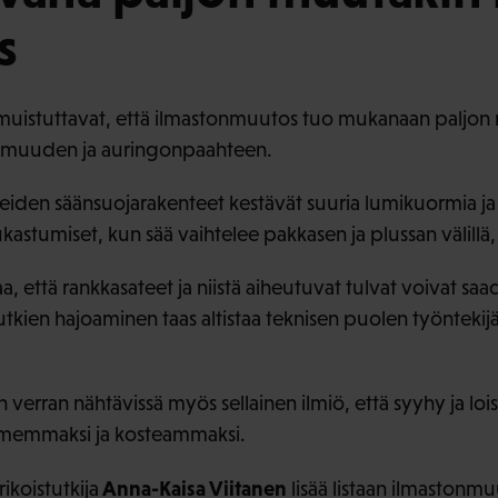
s
t muistuttavat, että ilmastonmuutos tuo mukanaan paljon m
uumuuden ja auringonpaahteen.
eiden säänsuojarakenteet kestävät suuria lumikuormia ja
ukastumiset, kun sää vaihtelee pakkasen ja plussan välillä, 
 että rankkasateet ja niistä aiheutuvat tulvat voivat saa
kien hajoaminen taas altistaa teknisen puolen työntekijät
n verran nähtävissä myös sellainen ilmiö, että syyhy ja loi
memmaksi ja kosteammaksi.
Anna-Kaisa Viitanen
ikoistutkija
lisää listaan ilmastonmu