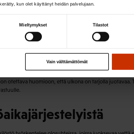
n kerätty, kun olet käyttänyt heidän palvelujaan.
la haetaan helpotusta sisätilojen lämpötilaan.
tti ongelman: ”Jokainen huolehtii itse itsestään. Varjopaik
Mieltymykset
Tilastot
ä ollenkaan vaan täyttä auringon porotusta kesäisin lapsille j
a päiväkotirakennuksia, joiden suunnittelussa varjopaika
a saattaa luottaa hoituvan niin, että jokainen ottaa ulos
utta mitä jos pullo unohtuu ja ulkoilevia lapsia valvom
Vain välttämättömät
on otettava huomioon, että ulkona on tarjolla juotavaa. Tä
astuulle.
aikajärjestelyistä
löstö työskentelee olosuhteissa, joissa juoksevaa vettä e