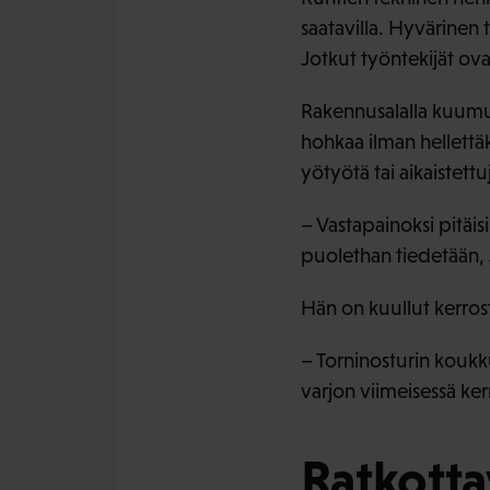
saatavilla. Hyvärinen 
Jotkut työntekijät ov
Rakennusalalla kuumuus
hohkaa ilman hellettäk
yötyötä tai aikaistett
– Vastapainoksi pitäis
puolethan tiedetään, 
Hän on kuullut kerrost
– Torninosturin koukku
varjon viimeisessä ker
Ratkotta