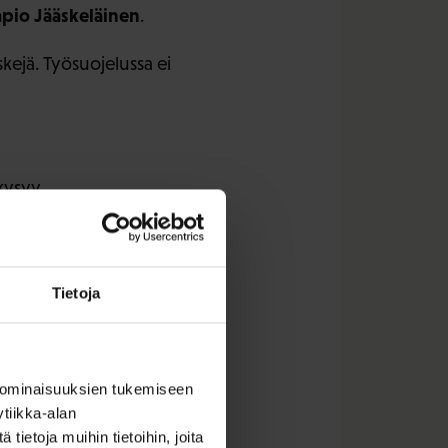
apio Jääskeläinen
.
skejä. Työsuojelussa ei
kysyy.
aan itse
Tietoja
orumin jäseniltä,
 ominaisuuksien tukemiseen
Yhden työpaikalla on
tiikka-alan
ulettimen tai muun
ietoja muihin tietoihin, joita