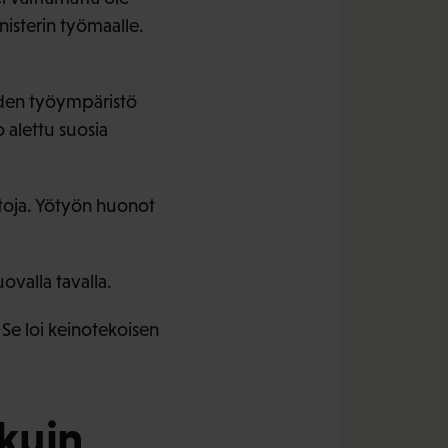
nisterin työmaalle.
oiden työympäristö
o alettu suosia
ittoja. Yötyön huonot
ovalla tavalla.
 Se loi keinotekoisen
kuin