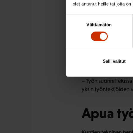
olet antanut heille tai joita o
viilennyslaitteen, joil
Suostumuksen
Yksi vastaajista kitey
Välttämätön
valinta
pihalla ole iltapäiväll
Hyvärinen tietää uusi
Nesteytyksen työnantaj
juomapullon mukaan. M
Salli valitut
aikuinen?
– Työn suunnittelussa 
yksin työntekijöiden v
Apua työ
Kuntien tekninen henki