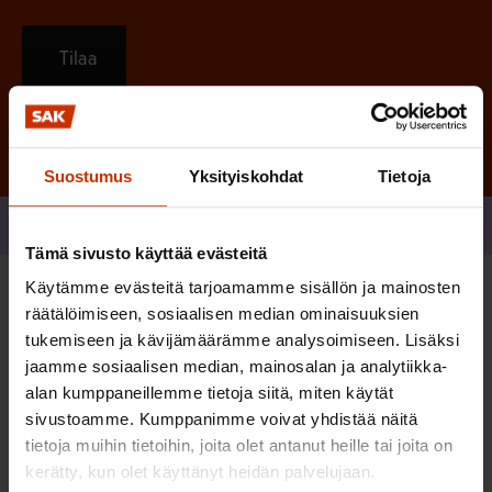
Tilaa
Suostumus
Yksityiskohdat
Tietoja
Jaa
Tämä sivusto käyttää evästeitä
Käytämme evästeitä tarjoamamme sisällön ja mainosten
Sinua saattaa myös kiinnostaa
räätälöimiseen, sosiaalisen median ominaisuuksien
tukemiseen ja kävijämäärämme analysoimiseen. Lisäksi
jaamme sosiaalisen median, mainosalan ja analytiikka-
TERVE JA HYVÄ TYÖELÄMÄ
alan kumppaneillemme tietoja siitä, miten käytät
sivustoamme. Kumppanimme voivat yhdistää näitä
tietoja muihin tietoihin, joita olet antanut heille tai joita on
kerätty, kun olet käyttänyt heidän palvelujaan.