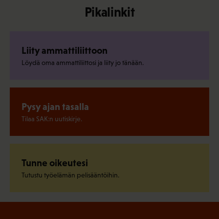
Pikalinkit
Liity ammattiliittoon
Löydä oma ammattiliittosi ja liity jo tänään.
Pysy ajan tasalla
Tilaa SAK:n uutiskirje.
Tunne oikeutesi
Tutustu työelämän pelisääntöihin.