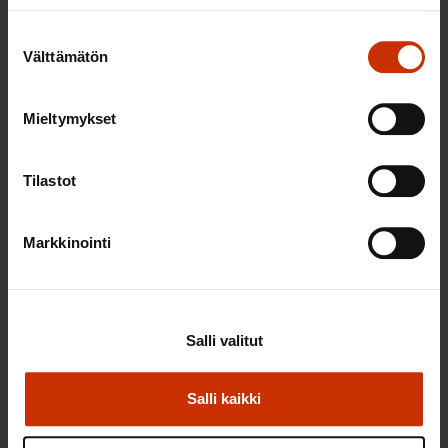
Suostumuksen
Välttämätön
valinta
Mieltymykset
2.6.2026 11:00
Tilastot
Työmarkkinakeskusjärjestöt: Tuottava ja
hyvinvoiva työelämä on yhteinen asia
Markkinointi
TERVE JA HYVÄ TYÖELÄMÄ
Salli valitut
Salli kaikki