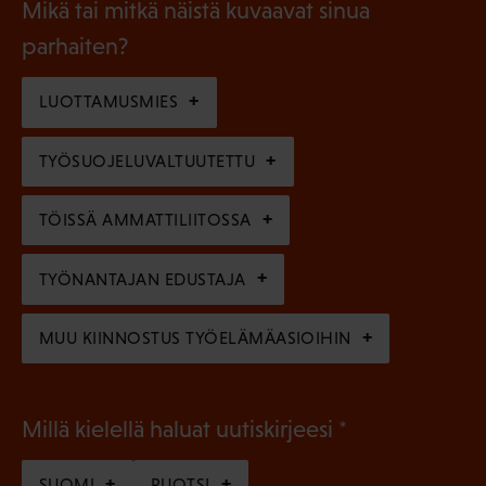
l
Mikä tai mitkä näistä kuvaavat sinua
n
k
l
parhaiten?
e
o
i
n
l
LUOTTAMUSMIES
n
)
l
e
TYÖSUOJELUVALTUUTETTU
i
n
n
)
TÖISSÄ AMMATTILIITOSSA
e
n
TYÖNANTAJAN EDUSTAJA
)
MUU KIINNOSTUS TYÖELÄMÄASIOIHIN
(
Millä kielellä haluat uutiskirjeesi
P
SUOMI
RUOTSI