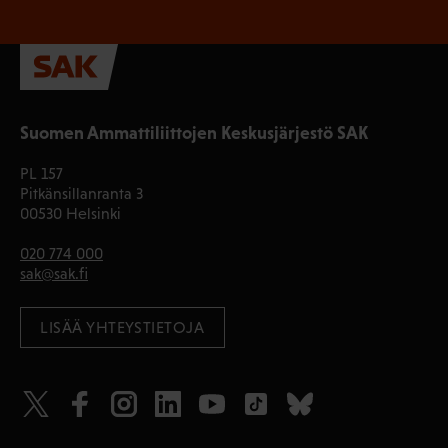
Suomen Ammattiliittojen Keskusjärjestö SAK
PL 157
Pitkänsillanranta 3
00530 Helsinki
020 774 000
sak@sak.fi
LISÄÄ YHTEYSTIETOJA