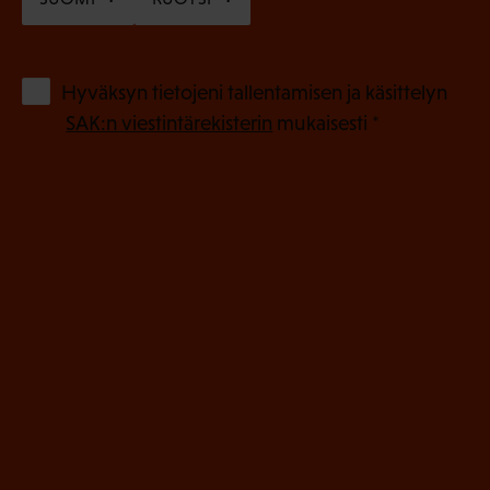
a
k
o
(
Hyväksyn tietojeni tallentamisen ja käsittelyn
P
l
SAK:n viestintärekisterin
mukaisesti *
a
l
k
i
o
n
l
e
l
i
n
n
)
e
n
)