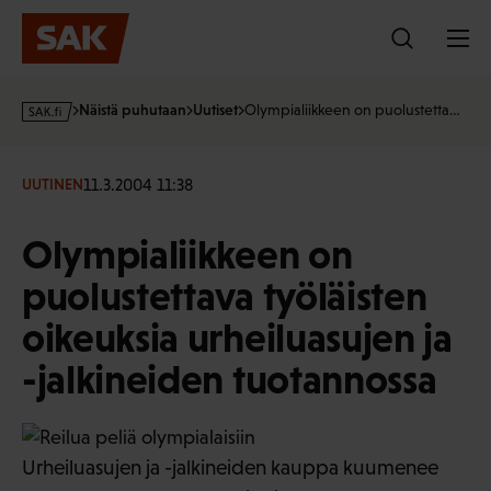
Hyppää
sisältöön
s
Näistä puhutaan
Uutiset
Olympialiikkeen on puolustetta…
a
k
·
11.3.2004 11:38
UUTINEN
f
i
Olympialiikkeen on
puolustettava työläisten
oikeuksia urheiluasujen ja
-jalkineiden tuotannossa
Urheiluasujen ja -jalkineiden kauppa kuumenee