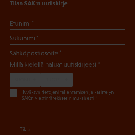
Tilaa SAK:n uutiskirje
(Pakollinen)
Etunimi
(Pakollinen)
Sukunimi
(Pakollinen)
Sähköpostiosoite
(Pakollinen)
Millä kielellä haluat uutiskirjeesi
SUOMI
RUOTSI
(Pa
Hyväksyn tietojeni tallentamisen ja käsittelyn
SAK:n viestintärekisterin
mukaisesti *
Tilaa