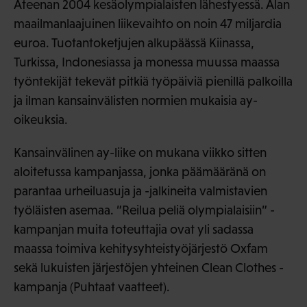
Ateenan 2004 kesäolympialaisten lähestyessä. Alan
maailmanlaajuinen liikevaihto on noin 47 miljardia
euroa. Tuotantoketjujen alkupäässä Kiinassa,
Turkissa, Indonesiassa ja monessa muussa maassa
työntekijät tekevät pitkiä työpäiviä pienillä palkoilla
ja ilman kansainvälisten normien mukaisia ay-
oikeuksia.
Kansainvälinen ay-liike on mukana viikko sitten
aloitetussa kampanjassa, jonka päämääränä on
parantaa urheiluasuja ja -jalkineita valmistavien
työläisten asemaa. ”Reilua peliä olympialaisiin” -
kampanjan muita toteuttajia ovat yli sadassa
maassa toimiva kehitysyhteistyöjärjestö Oxfam
sekä lukuisten järjestöjen yhteinen Clean Clothes -
kampanja (Puhtaat vaatteet).