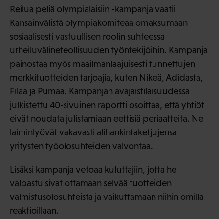
Reilua peliä olympialaisiin -kampanja vaatii
Kansainvälistä olympiakomiteaa omaksumaan
sosiaalisesti vastuullisen roolin suhteessa
urheiluvälineteollisuuden työntekijöihin. Kampanja
painostaa myös maailmanlaajuisesti tunnettujen
merkkituotteiden tarjoajia, kuten Nikeä, Adidasta,
Filaa ja Pumaa. Kampanjan avajaistilaisuudessa
julkistettu 40-sivuinen raportti osoittaa, että yhtiöt
eivät noudata julistamiaan eettisiä periaatteita. Ne
laiminlyövät vakavasti alihankintaketjujensa
yritysten työolosuhteiden valvontaa.
Lisäksi kampanja vetoaa kuluttajiin, jotta he
valpastuisivat ottamaan selvää tuotteiden
valmistusolosuhteista ja vaikuttamaan niihin omilla
reaktioillaan.