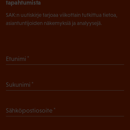
tapahtumista
SAK:n uutiskirje tarjoaa viikottain tutkittua tietoa,
asiantuntijoiden näkemyksiä ja analyysejä.
(
Etunimi
P
a
(
Sukunimi
k
P
o
a
l
(
Sähköpostiosoite
k
l
P
o
i
a