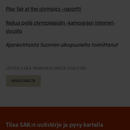
Play fair at the olympics -raportti
Reilua peliä olympialaisiin -kampanjan Internet-
sivusto
Ajankohtaista Suomen ulkopuolelta toimittanut
LÖYDÄ LISÄÄ TÄMÄNKALTAISTA SISÄLTÖÄ:
MAAILMALTA
Tilaa SAK:n uutiskirje ja pysy kartalla