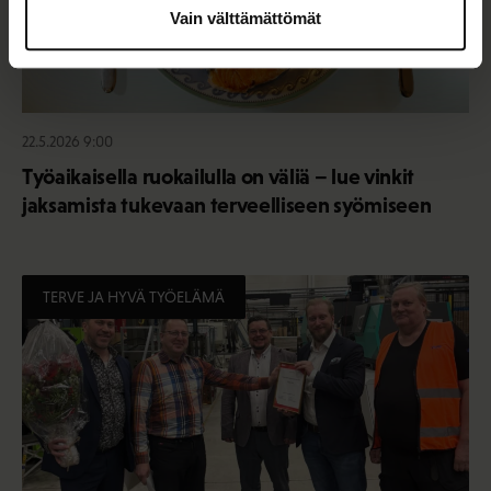
Vain välttämättömät
22.5.2026 9:00
Työaikaisella ruokailulla on väliä – lue vinkit
jaksamista tukevaan terveelliseen syömiseen
TERVE JA HYVÄ TYÖELÄMÄ