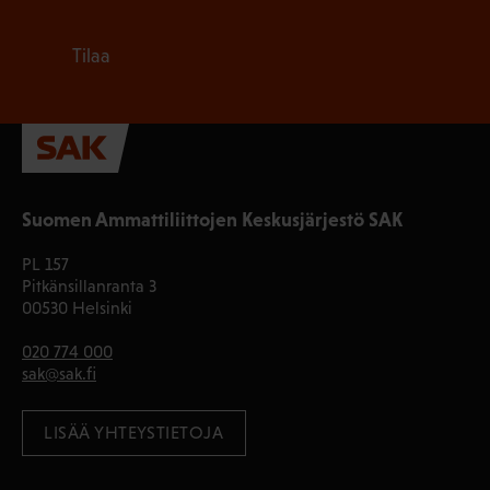
Tilaa
Suomen Ammattiliittojen Keskusjärjestö SAK
PL 157
Pitkänsillanranta 3
00530 Helsinki
020 774 000
sak@sak.fi
LISÄÄ YHTEYSTIETOJA