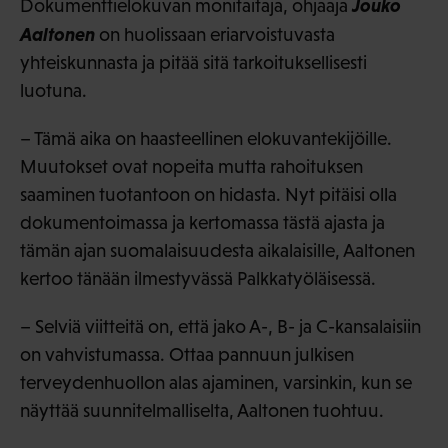
Jouko
Dokumenttielokuvan monitaitaja, ohjaaja
Aaltonen
on huolissaan eriarvoistuvasta
yhteiskunnasta ja pitää sitä tarkoituksellisesti
luotuna.
– Tämä aika on haasteellinen elokuvantekijöille.
Muutokset ovat nopeita mutta rahoituksen
saaminen tuotantoon on hidasta. Nyt pitäisi olla
dokumentoimassa ja kertomassa tästä ajasta ja
tämän ajan suomalaisuudesta aikalaisille, Aaltonen
kertoo tänään ilmestyvässä Palkkatyöläisessä.
– Selviä viitteitä on, että jako A-, B- ja C-kansalaisiin
on vahvistumassa. Ottaa pannuun julkisen
terveydenhuollon alas ajaminen, varsinkin, kun se
näyttää suunnitelmalliselta, Aaltonen tuohtuu.