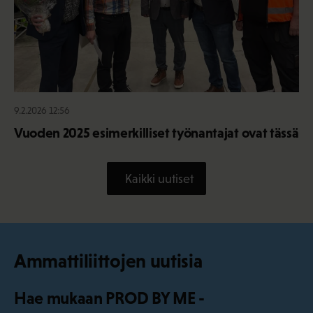
9.2.2026 12:56
Vuoden 2025 esimerkilliset työnantajat ovat tässä
Kaikki uutiset
Ammattiliittojen uutisia
Hae mukaan PROD BY ME -