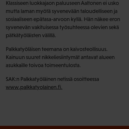
Klassiseen luokkajaon paluuseen Aaltonen ei usko
mutta laman myötä syvenevään taloudelliseen ja
sosiaaliseen epätasa-arvoon kyllä. Hän näkee eron
syvenevän vakituisessa työsuhteessa olevien sekä
pätkätyöläisten välillä.
Palkkatyöläisen teemana on kaivosteollisuus.
Kainuun suuret nikkeliesiintymät antavat alueen
asukkaille toivoa toimeentulosta.
SAK:n Palkkatyöläinen netissä osoitteessa
www.palkkatyolainen.fi.