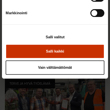
Markkinointi
Salli valitut
22.5.2026 9:00
Salli kaikki
Työaikaisella ruokailulla on väliä – lue vinkit
jaksamista tukevaan terveelliseen syömiseen
Vain välttämättömät
TERVE JA HYVÄ TYÖELÄMÄ