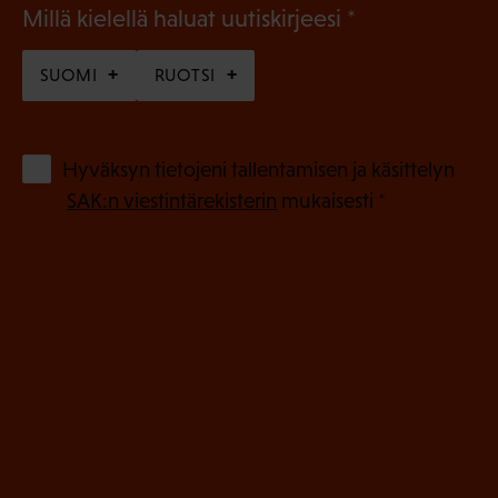
(
Millä kielellä haluat uutiskirjeesi
P
SUOMI
RUOTSI
a
k
o
(
Hyväksyn tietojeni tallentamisen ja käsittelyn
P
l
SAK:n viestintärekisterin
mukaisesti *
a
l
k
i
o
n
l
e
l
i
n
n
)
e
n