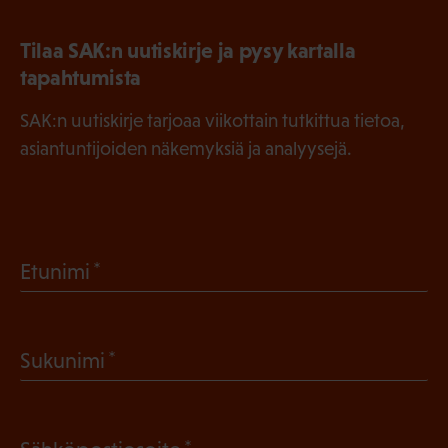
Tilaa SAK:n uutiskirje ja pysy kartalla
tapahtumista
SAK:n uutiskirje tarjoaa viikottain tutkittua tietoa,
asiantuntijoiden näkemyksiä ja analyysejä.
(
Etunimi
P
a
(
Sukunimi
k
P
o
a
l
(