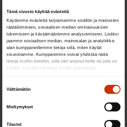
Tämä sivusto käyttää evästeitä
Käytämme evästeitä tarjoamamme sisällön ja mainosten
räätälöimiseen, sosiaalisen median ominaisuuksien
tukemiseen ja kävijämäärämme analysoimiseen. Lisäksi
jaamme sosiaalisen median, mainosalan ja analytiikka-
alan kumppaneillemme tietoja siitä, miten käytät
sivustoamme. Kumppanimme voivat yhdistää näitä
tietoja muihin tietoihin, joita olet antanut heille tai joita on
2.6.2026 11:00
kerätty, kun olet käyttänyt heidän palvelujaan.
Työmarkkinakeskusjärjestöt: Tuottava ja
hyvinvoiva työelämä on yhteinen asia
Suostumuksen
Välttämätön
valinta
Mieltymykset
TERVE JA HYVÄ TYÖELÄMÄ
Tilastot