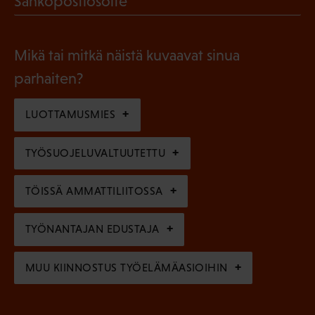
Sähköpostiosoite
k
l
P
o
i
a
l
Mikä tai mitkä näistä kuvaavat sinua
n
k
l
parhaiten?
e
o
i
n
l
LUOTTAMUSMIES
n
)
l
e
TYÖSUOJELUVALTUUTETTU
i
n
n
)
TÖISSÄ AMMATTILIITOSSA
e
n
TYÖNANTAJAN EDUSTAJA
)
MUU KIINNOSTUS TYÖELÄMÄASIOIHIN