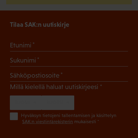
Tilaa SAK:n uutiskirje
(Pakollinen)
Etunimi
(Pakollinen)
Sukunimi
(Pakollinen)
Sähköpostiosoite
(Pakollinen)
Millä kielellä haluat uutiskirjeesi
SUOMI
RUOTSI
(Pa
Hyväksyn tietojeni tallentamisen ja käsittelyn
SAK:n viestintärekisterin
mukaisesti *