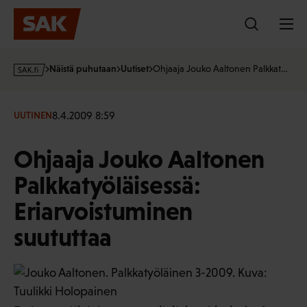
Hyppää
sisältöön
s
Näistä puhutaan
Uutiset
Ohjaaja Jouko Aaltonen Palkkat…
a
k
·
8.4.2009 8:59
UUTINEN
f
i
Ohjaaja Jouko Aaltonen
Palkkatyöläisessä:
Eriarvoistuminen
suututtaa