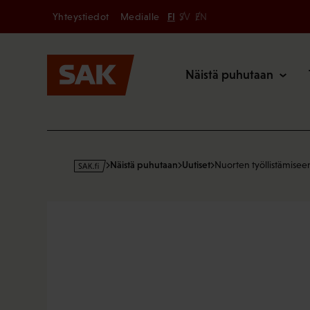
Secondary
Hyppää
Yhteystiedot
Medialle
FI
SV
EN
sisältöön
Päävalikk
Näistä puhutaan
s
Näistä puhutaan
Uutiset
Nuorten työllistämiseen
a
k
·
f
i