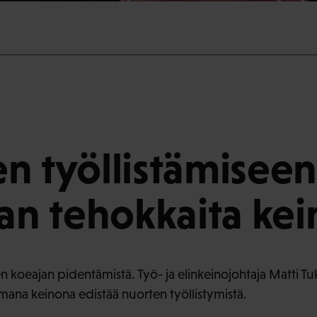
n työllistämisee
aan tehokkaita kei
n koeajan pidentämistä. Työ- ja elinkeinojohtaja Matti Tu
ana keinona edistää nuorten työllistymistä.