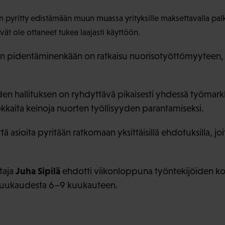
n pyritty edistämään muun muassa yrityksille maksettavalla palk
eivät ole ottaneet tukea laajasti käyttöön.
an pidentäminenkään on ratkaisu nuorisotyöttömyyteen, 
n hallituksen on ryhdyttävä pikaisesti yhdessä työmarkk
okkaita keinoja nuorten työllisyyden parantamiseksi.
tä asioita pyritään ratkomaan yksittäisillä ehdotuksilla, j
Juha Sipilä
taja
ehdotti viikonloppuna työntekijöiden ko
 kuukaudesta 6–9 kuukauteen.