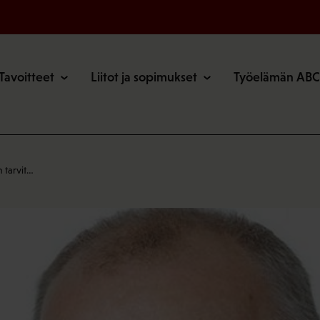
o
Tavoitteet
Liitot ja sopimukset
Työelämän ABC
 tarvit…