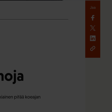
Jaa
n
noja
kiainen pitää koeajan