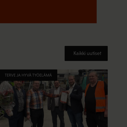
Kaikki uutiset
TERVE JA HYVÄ TYÖELÄMÄ