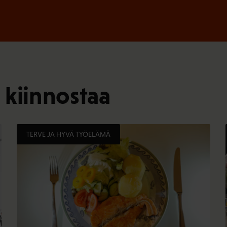
 kiinnostaa
TERVE JA HYVÄ TYÖELÄMÄ