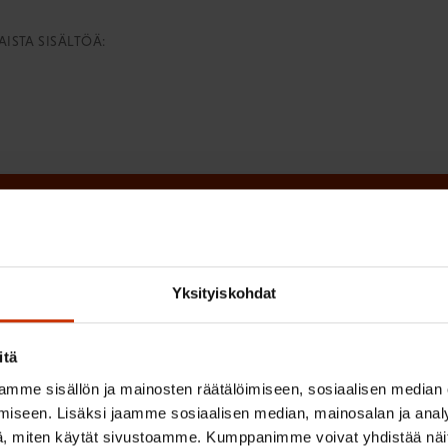
ISTA SISÄLTÖÄ:
irje ja pysy kartalla tapahtumi
Yksityiskohdat
tutkittua tietoa, asiantuntijoiden näkemyksiä ja analyysejä.
itä
mme sisällön ja mainosten räätälöimiseen, sosiaalisen median
(
iseen. Lisäksi jaamme sosiaalisen median, mainosalan ja analy
Sukunimi
, miten käytät sivustoamme. Kumppanimme voivat yhdistää näitä t