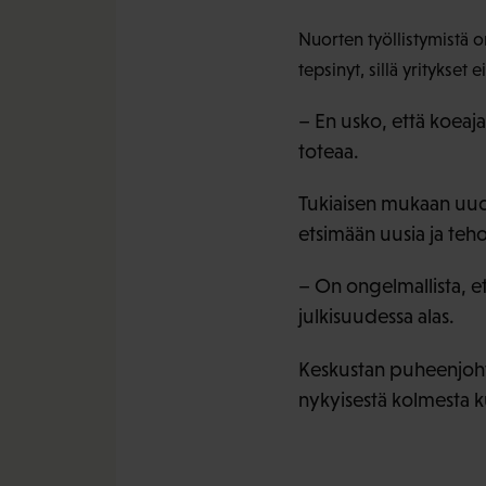
Nuorten työllistymistä o
tepsinyt, sillä yritykset 
– En usko, että koeaj
toteaa.
Tukiaisen mukaan uude
etsimään uusia ja teh
– On ongelmallista, et
julkisuudessa alas.
Keskustan puheenjoh
nykyisestä kolmesta