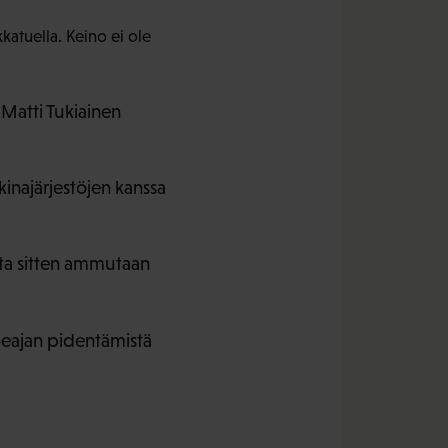
katuella. Keino ei ole
Matti Tukiainen
inajärjestöjen kanssa
oita sitten ammutaan
eajan pidentämistä