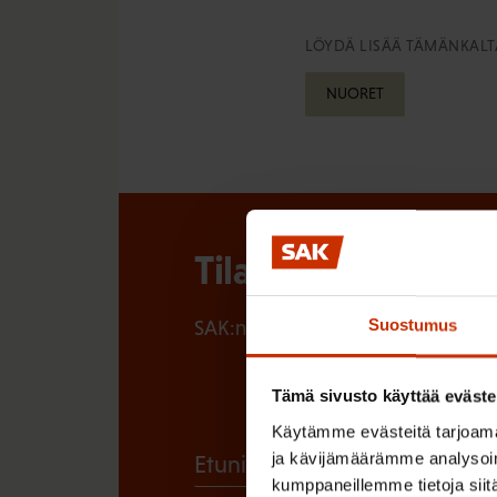
LÖYDÄ LISÄÄ TÄMÄNKALTA
NUORET
Tilaa SAK:n uutisk
Suostumus
SAK:n uutiskirje tarjoaa viikottain 
Tämä sivusto käyttää eväste
Käytämme evästeitä tarjoama
(
ja kävijämäärämme analysoim
Etunimi
kumppaneillemme tietoja siitä