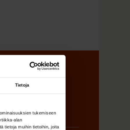
sta
Tietoja
 ominaisuuksien tukemiseen
tiikka-alan
ietoja muihin tietoihin, joita