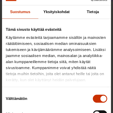
Suostumus
Yksityiskohdat
Tietoja
Sinua saattaa myös kiinnostaa
Tämä sivusto käyttää evästeitä
TERVE JA HYVÄ TYÖELÄMÄ
Käytämme evästeitä tarjoamamme sisällön ja mainosten
räätälöimiseen, sosiaalisen median ominaisuuksien
tukemiseen ja kävijämäärämme analysoimiseen. Lisäksi
jaamme sosiaalisen median, mainosalan ja analytiikka-
alan kumppaneillemme tietoja siitä, miten käytät
sivustoamme. Kumppanimme voivat yhdistää näitä
tietoja muihin tietoihin, joita olet antanut heille tai joita on
kerätty, kun olet käyttänyt heidän palvelujaan.
Suostumuksen
Välttämätön
2.6.2026 11:00
valinta
Työmarkkinakeskusjärjestöt: Tuottava ja