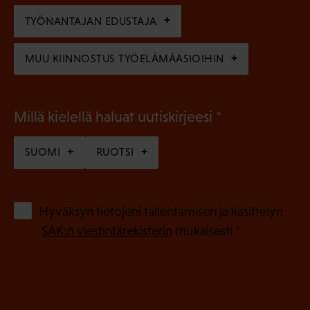
n
TYÖNANTAJAN EDUSTAJA
)
MUU KIINNOSTUS TYÖELÄMÄASIOIHIN
(
Millä kielellä haluat uutiskirjeesi
P
SUOMI
RUOTSI
a
k
o
(
Hyväksyn tietojeni tallentamisen ja käsittelyn
P
l
SAK:n viestintärekisterin
mukaisesti *
a
l
k
i
o
n
l