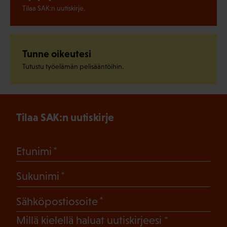
Tilaa SAK:n uutiskirje.
Tunne oikeutesi
Tutustu työelämän pelisääntöihin.
Tilaa SAK:n uutiskirje
(Pakollinen)
Etunimi
(Pakollinen)
Sukunimi
(Pakollinen)
Sähköpostiosoite
(Pakollinen)
Millä kielellä haluat uutiskirjeesi