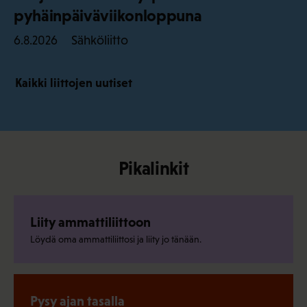
pyhäinpäiväviikonloppuna
Sähköliitto
6.8.2026
Kaikki liittojen uutiset
Pikalinkit
Liity ammattiliittoon
Löydä oma ammattiliittosi ja liity jo tänään.
Pysy ajan tasalla