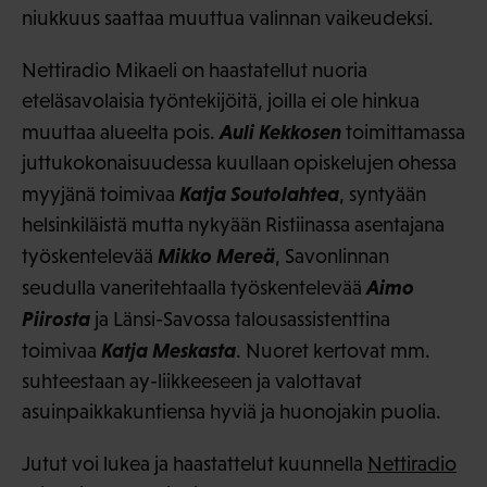
niukkuus saattaa muuttua valinnan vaikeudeksi.
Nettiradio Mikaeli on haastatellut nuoria
eteläsavolaisia työntekijöitä, joilla ei ole hinkua
Auli Kekkosen
muuttaa alueelta pois.
toimittamassa
juttukokonaisuudessa kuullaan opiskelujen ohessa
Katja Soutolahtea
myyjänä toimivaa
, syntyään
helsinkiläistä mutta nykyään Ristiinassa asentajana
Mikko Mereä
työskentelevää
, Savonlinnan
Aimo
seudulla vaneritehtaalla työskentelevää
Piirosta
ja Länsi-Savossa talousassistenttina
Katja Meskasta
toimivaa
. Nuoret kertovat mm.
suhteestaan ay-liikkeeseen ja valottavat
asuinpaikkakuntiensa hyviä ja huonojakin puolia.
Jutut voi lukea ja haastattelut kuunnella
Nettiradio