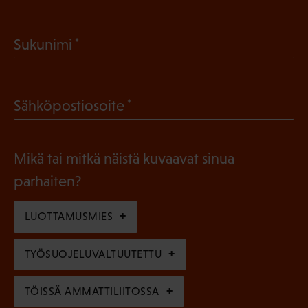
P
a
(
Sukunimi
k
P
o
a
l
(
Sähköpostiosoite
k
l
P
o
i
a
l
Mikä tai mitkä näistä kuvaavat sinua
n
k
l
parhaiten?
e
o
i
n
l
LUOTTAMUSMIES
n
)
l
e
TYÖSUOJELUVALTUUTETTU
i
n
n
)
TÖISSÄ AMMATTILIITOSSA
e