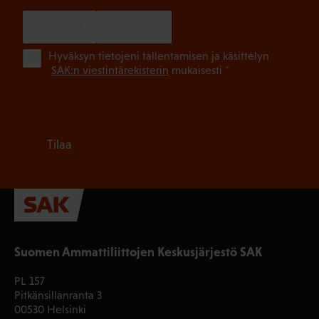
SUOMI
RUOTSI
(Pa
Hyväksyn tietojeni tallentamisen ja käsittelyn
SAK:n viestintärekisterin
mukaisesti *
Tilaa
Suomen Ammattiliittojen Keskusjärjestö SAK
PL 157
Pitkänsillanranta 3
00530 Helsinki