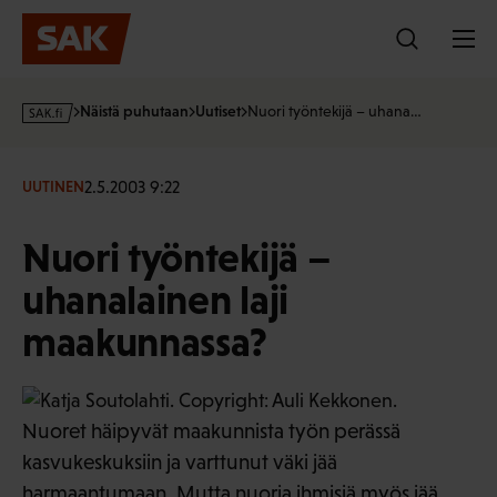
Hyppää
sisältöön
s
Näistä puhutaan
Uutiset
Nuori työntekijä – uhana…
a
k
·
2.5.2003 9:22
UUTINEN
f
i
Nuori työntekijä –
uhanalainen laji
maakunnassa?
Nuoret häipyvät maakunnista työn perässä
kasvukeskuksiin ja varttunut väki jää
harmaantumaan. Mutta nuoria ihmisiä myös jää