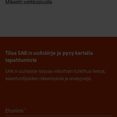
Mikaelin verkkosivuilla
.
Tilaa SAK:n uutiskirje ja pysy kartalla
tapahtumista
SAK:n uutiskirje tarjoaa viikottain tutkittua tietoa,
asiantuntijoiden näkemyksiä ja analyysejä.
(
Etunimi