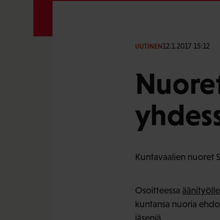
12.1.2017 15:12
UUTINEN
Nuoret
yhdess
Kuntavaalien nuoret S
Osoitteessa
äänityölle
kuntansa nuoria ehdok
jäseniä.