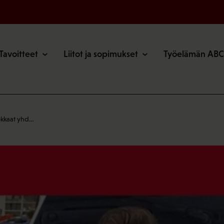
o
Tavoitteet
Liitot ja sopimukset
Työelämän ABC
okkaat yhd…