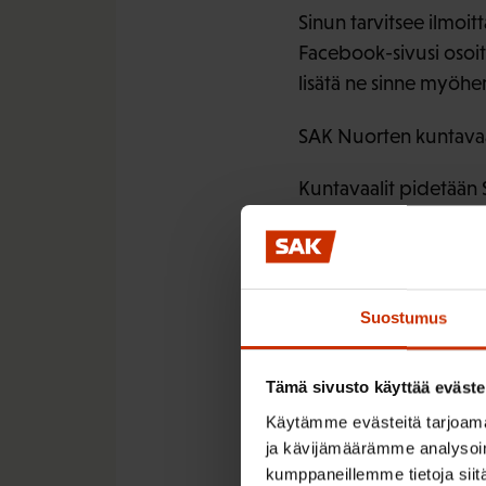
Sinun tarvitsee ilmoit
Facebook-sivusi osoi
lisätä ne sinne myöh
SAK Nuorten kuntavaa
Kuntavaalit pidetään
kotimaassa 29.3.–4.4. 
Suostumus
LÖYDÄ LISÄÄ TÄMÄNKALTA
Tämä sivusto käyttää eväste
NUORET
Käytämme evästeitä tarjoama
ja kävijämäärämme analysoim
kumppaneillemme tietoja siitä