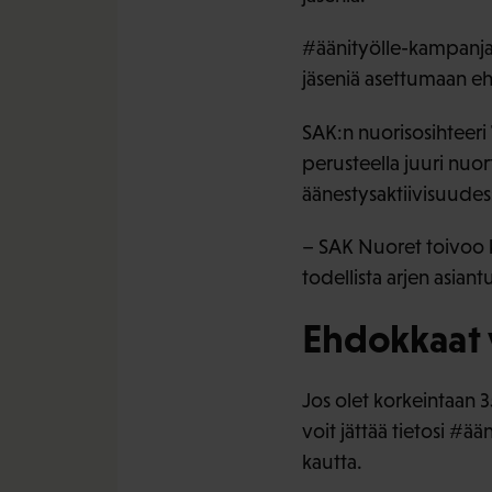
#äänityölle-kampanjan
jäseniä asettumaan eh
SAK:n nuorisosihteeri
perusteella juuri nuort
äänestysaktiivisuudes
– SAK Nuoret toivoo ku
todellista arjen asia
Ehdokkaat v
Jos olet korkeintaan 3
voit jättää tietosi #ä
kautta.