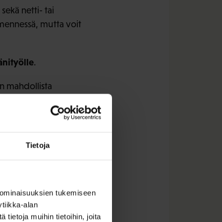
sekä netti- tai
mennessä, mutta voit
nityölle
.
n mahdollista
Tietoja
 ominaisuuksien tukemiseen
tiikka-alan
ietoja muihin tietoihin, joita