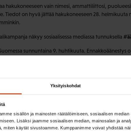
taa hakukoneeseen vain nimesi, ammattiliittosi, puolueesi 
te. Tiedot on hyvä jättää hakukoneeseen 28. helmikuuta 
emminkin.
#ää
likampanja näkyy sosiaalisessa mediassa tunnuksella
 Suomessa sunnuntaina 9. huhtikuuta. Ennakkoäänestys o
ja ulkomailla 29.3.–1.4.
Yksityiskohdat
ISTA SISÄLTÖÄ:
itä
mme sisällön ja mainosten räätälöimiseen, sosiaalisen median
iseen. Lisäksi jaamme sosiaalisen median, mainosalan ja analy
, miten käytät sivustoamme. Kumppanimme voivat yhdistää näitä t