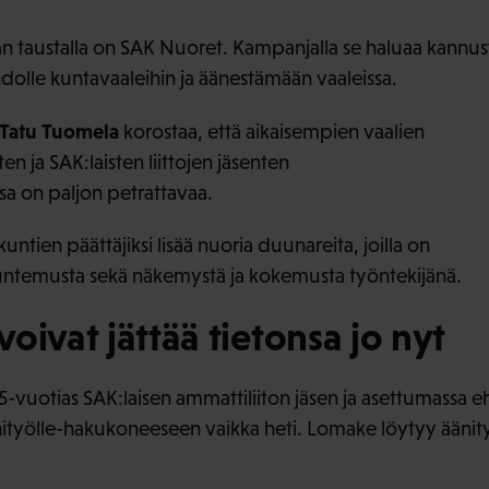
 taustalla on SAK Nuoret. Kampanjalla se haluaa kannusta
dolle kuntavaaleihin ja äänestämään vaaleissa.
Tatu Tuomela
korostaa, että aikaisempien vaalien
en ja SAK:laisten liittojen jäsenten
sa on paljon petrattavaa.
ntien päättäjiksi lisää nuoria duunareita, joilla on
ntuntemusta sekä näkemystä ja kokemusta työntekijänä.
oivat jättää tietonsa jo nyt
5-vuotias SAK:laisen ammattiliiton jäsen ja asettumassa e
änityölle-hakukoneeseen vaikka heti. Lomake löytyy äänity