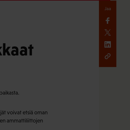
Jaa
kkaat
paikasta.
jät voivat etsiä oman
en ammattiliittojen