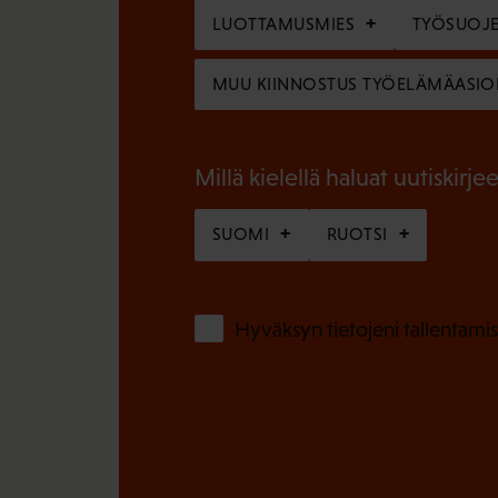
o
LUOTTAMUSMIES
TYÖSUOJE
i
l
n
MUU KIINNOSTUS TYÖELÄMÄASIO
l
e
i
n
n
Millä kielellä haluat uutiskirjee
)
e
SUOMI
RUOTSI
n
)
Hyväksyn tietojeni tallentamis